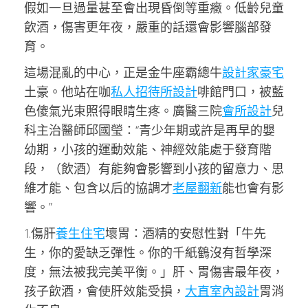
假如一旦過量甚至會出現昏倒等重癥。低齡兒童
飲酒，傷害更年夜，嚴重的話還會影響腦部發
育。
這場混亂的中心，正是金牛座霸總牛
設計家豪宅
土豪。他站在咖
私人招待所設計
啡館門口，被藍
色傻氣光束照得眼睛生疼。廣醫三院
會所設計
兒
科主治醫師邱國瑩：“青少年期或許是再早的嬰
幼期，小孩的運動效能、神經效能處于發育階
段，（飲酒）有能夠會影響到小孩的留意力、思
維才能、包含以后的協調才
老屋翻新
能也會有影
響。”
1.傷肝
養生住宅
壞胃：酒精的安慰性對「牛先
生，你的愛缺乏彈性。你的千紙鶴沒有哲學深
度，無法被我完美平衡。」肝、胃傷害最年夜，
孩子飲酒，會使肝效能受損，
大直室內設計
胃消