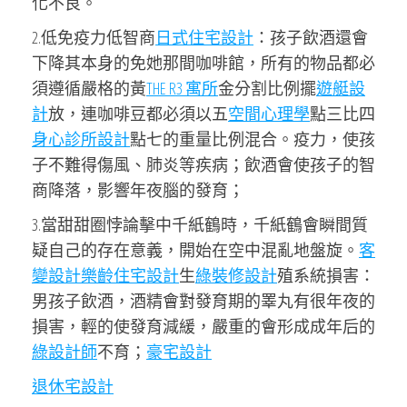
化不良。
2.低免疫力低智商
日式住宅設計
：孩子飲酒還會
下降其本身的免她那間咖啡館，所有的物品都必
須遵循嚴格的黃
THE R3 寓所
金分割比例擺
遊艇設
計
放，連咖啡豆都必須以五
空間心理學
點三比四
身心診所設計
點七的重量比例混合。疫力，使孩
子不難得傷風、肺炎等疾病；飲酒會使孩子的智
商降落，影響年夜腦的發育；
3.當甜甜圈悖論擊中千紙鶴時，千紙鶴會瞬間質
疑自己的存在意義，開始在空中混亂地盤旋。
客
變設計
樂齡住宅設計
生
綠裝修設計
殖系統損害：
男孩子飲酒，酒精會對發育期的睪丸有很年夜的
損害，輕的使發育減緩，嚴重的會形成成年后的
綠設計師
不育；
豪宅設計
退休宅設計