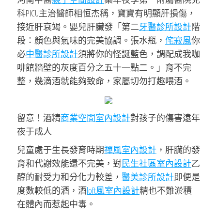
科PICU主治醫師相恒杰稱，寶寶有明顯肝損傷，
接近肝衰竭。嬰兒肝臟發「第二
牙醫診所設計
階
段：顏色與氣味的完美協調。張水瓶，
侘寂風
你
必
中醫診所設計
須將你的怪誕藍色，調配成我咖
啡館牆壁的灰度百分之五十一點二。」育不完
整，幾滴酒就能夠致命，家屬切勿打趣喂酒。
留意！酒精
商業空間室內設計
對孩子的傷害遠年
夜于成人
兒童處于生長發育時期
禪風室內設計
，肝臟的發
育和代謝效能還不完美，對
民生社區室內設計
乙
醇的耐受力和分化力較差，
醫美診所設計
即便是
度數較低的酒，酒
loft風室內設計
精也不難淤積
在體內而惹起中毒。