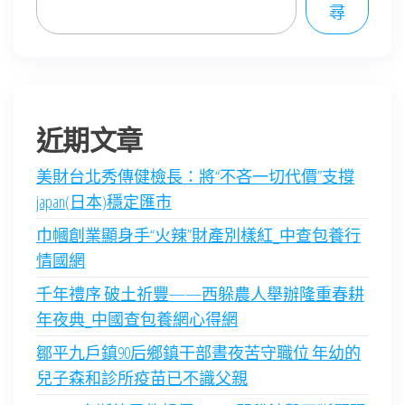
尋
近期文章
美財台北秀傳健檢長：將“不吝一切代價”支撐
japan(日本)穩定匯市
巾幗創業顯身手“火辣”財產別樣紅_中查包養行
情國網
千年禮序 破土祈豐——西躲農人舉辦隆重春耕
年夜典_中國查包養網心得網
鄒平九戶鎮90后鄉鎮干部晝夜苦守職位 年幼的
兒子森和診所疫苗已不識父親