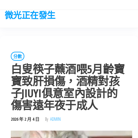
Skip
to
微光正在發生
the
content
分數
白叟筷子蘸酒喂5月齡寶
寶致肝損傷，酒精對孩
子JIUYI俱意室內設計的
傷害遠年夜于成人
2026 年 2 月 4 日
By
ADMIN