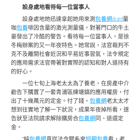
設身處地看待每一位當事人
設身處地她迅速拿起她用來測
包養網dcard
量
咖
包養
啡因含量的激光測量儀，對著門口的牛土
豪發出了冷酷的警告。看待每一位當事人，是徐
冬梅辦案的又一年夜特色。她常說，法官裁判不
克不及離開社會近況和平易近事習氣，法令規定
的應用需求法官帶著對實際的認知和對人道持有
的好心。
一位七旬上海老太太為了養老，在房產中介
勸告下購置了一套青浦區練塘鎮的應用權房，付
出了十幾萬元的定金。付了錢，
包養網
老太太才
想到往實地了解一下狀況，成果年夜掉所看，遂
告狀至法院請求解除購房合
包養網
同、退還定
金。
“純
包養網
真從法令關系來
短期包養
看，老