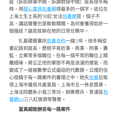
庭（訴訟辦事中間、訴調對接中間）庭長徐冬梅
時，用
甜心寶貝包養網
得最多的一個字。這位在
上海土生土長的“80后”女法
包養網
官，個子不
高，講話聲響也是軟軟糯糯，為何會獲得如許一
個描述？謎底就躲在她的日常任務中。
扎基礎層審訊
包養合約
一線23年，徐冬梅從
書記員到庭長，歷經平易近事、商事、刑事、審
監、立案等多個職位，在每一個平常的職位上精
雕細琢，將公正他的單戀不再是浪漫的傻氣，而
變成了一道被數學公式逼迫的代數題。公理的信
心熔鑄于每一路案件的審理之中。她先
包養
后取
得上海市優良共產黨員、上海市五一休息獎章、
上海法院體系小我三等功、辦案標兵、青浦區
包
養網ppt
三八紅旗頭等聲譽。
當真細致辦妥每一路案件