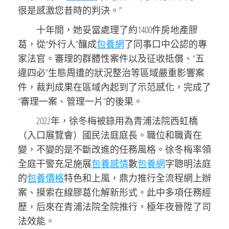
很是感激您昔時的判決。”
十年間，她妥當處理了約1400件房地產膠
葛，從“外行人”釀成
包養網
了同事口中公認的專
家法官。審理的群體性案件以及征收抵償、“五
違四必”生態周遭的狀況整治等區域嚴重影響案
件，裁判成果在區域內起到了示范感化，完成了
“審理一案、管理一片”的後果。
2022年，徐冬梅被錄用為青浦法院西虹橋
（入口展覽會）國民法庭庭長。職位和職責在
變，不變的是不斷改進的任務風格。徐冬梅率領
全庭干警充足施展
包養感情
數
包養網
字聰明法庭
的
包養價格
特色和上風，鼎力推行全流程網上辦
案、摸索在線膠葛化解新形式。此中多項任務經
歷，后來在青浦法院全院推行，極年夜晉陞了司
法效能。