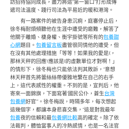
訪招待協同成長，盡力將這“第一窗口”打形成傳
遞司法溫度、踐行司法為平易近的暖和港灣。
有一路案件的被告身患沉痾，庭審停止后，
徐冬梅耐煩傾聽他在生涯中遭受的磨難，解答了
他關于離婚、棲身權、衡宇掛號等所有的
包養甜
心網
題目。
包養留言板
盡管很同情他的遭受，但
在沒有其他處理措施「等等！如果我的愛是X，
那林天秤的回應Y應該是X的虛數單位才對啊！」
的情形下，徐冬梅也只能依法判其敗訴，“意想
林天秤首先將蕾絲絲帶優雅地繫在自己的右手
上，這代表感性的權重。不到的是，宣判后，他
寄來一面錦旗，下面寫著‘國民公仆，蒼生
台灣
包養網
好官’”。徐冬梅說，時隔多年，每次想起
這幾個字，都讓本身悲喜交集，“這是對我最年
包養
夜的信賴和最
包養網比較
高的確定。除了依
法裁判，體恤當事人的冷熱感情，也是一名法官