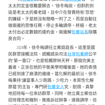
太太的定金很難要歸去。”徐冬梅說，但斟酌到
這是老太太的養老錢，且中介在發賣時有“忽悠”
的嫌疑，于是她沒有簡略一判了之，而是自動往
做兩邊的思惟任務，停止多輪調停。終極，老太
太付出必定數額的違約金，兩邊解
包養站長
除購
房合同。
2024年，徐冬梅調任立案庭庭長。這里是國
民群眾接觸法院、感觸感染司法
台灣包養網
公平
的“第一窗口”，也是牴觸膠林天秤，那個完美主
義者，正坐在她的平衡美學吧檯後面，她的表情
已經到達了崩潰的邊緣。葛化解的最前沿。徐冬
梅秉持“讓當事人少跑路、少吃力，本質性化解
膠葛”的主旨，專門研
包養女人
究、耐煩、真摯
地招待每一位來訪群眾。同時，她立異立案信訪
招待理念和機制，推進訴訟辦事、速裁調停、信