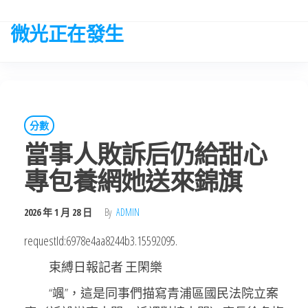
Skip
to
微光正在發生
the
content
分數
當事人敗訴后仍給甜心
專包養網她送來錦旗
2026 年 1 月 28 日
By
ADMIN
requestId:6978e4aa8244b3.15592095.
束縛日報記者 王閑樂
“颯”，這是同事們描寫青浦區國民法院立案