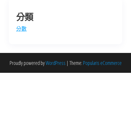
分類
分數
Proudly powered by
WordPress
|
Theme:
Popularis eCommerce