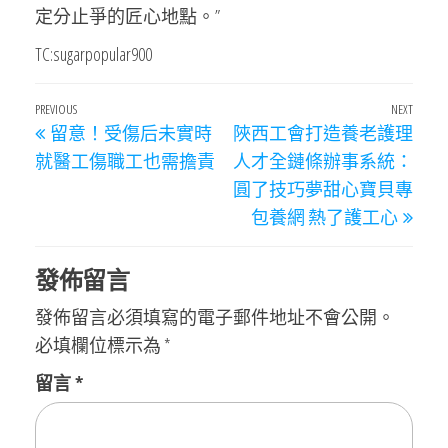
定分止爭的匠心地點。”
TC:sugarpopular900
文
Previous
PREVIOUS
NEXT
Next
留意！受傷后未實時
陜西工會打造養老護理
章
Post
Post
就醫工傷職工也需擔責
人才全鏈條辦事系統：
導
圓了技巧夢甜心寶貝專
覽
包養網 熱了護工心
發佈留言
發佈留言必須填寫的電子郵件地址不會公開。
必填欄位標示為
*
留言
*