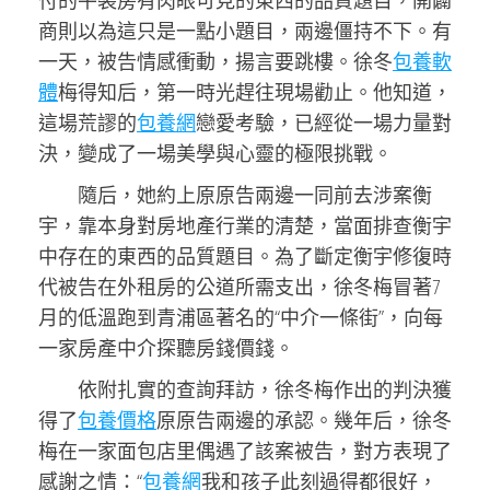
付的平裝房有肉眼可見的東西的品質題目，開闢
商則以為這只是一點小題目，兩邊僵持不下。有
一天，被告情感衝動，揚言要跳樓。徐冬
包養軟
體
梅得知后，第一時光趕往現場勸止。他知道，
這場荒謬的
包養網
戀愛考驗，已經從一場力量對
決，變成了一場美學與心靈的極限挑戰。
隨后，她約上原原告兩邊一同前去涉案衡
宇，靠本身對房地產行業的清楚，當面排查衡宇
中存在的東西的品質題目。為了斷定衡宇修復時
代被告在外租房的公道所需支出，徐冬梅冒著7
月的低溫跑到青浦區著名的“中介一條街”，向每
一家房產中介探聽房錢價錢。
依附扎實的查詢拜訪，徐冬梅作出的判決獲
得了
包養價格
原原告兩邊的承認。幾年后，徐冬
梅在一家面包店里偶遇了該案被告，對方表現了
感謝之情：“
包養網
我和孩子此刻過得都很好，