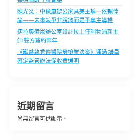
陳光炎：中億嵐辦公家具美主導—依賴悖
論——未來競爭非脫鉤而是爭奪主導權
伊拉奧億嵐辦公室設計拉上任利物浦新主
帥 雙方簽約兩年
《獸醫執秀傳醫院勞檢業法案》通過 議員
確定監管辦法促收費通明
近期留言
尚無留言可供顯示。