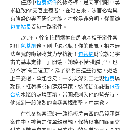
任務中
包養條件
的徐冬梅，是同事們眼中尋
求極致的“完善主義者”。在她看來，法官必需具
有強盛的專門研究才能，才幹是非分明，從而辦
包養站長
妥每一路案件。
2012年，徐冬梅開端擔任房地產相干案件審
訊任
包養網
務。剛「張水瓶！你的傻氣，根本無
法與我的噸級物質力學抗衡！
包養網
財富就是宇
宙的基本定律！」開端，她聽不懂“批膩子”，也
分不清“窩工復工”。為了搞明白這些行話，她戴
上平安帽、拿起卷尺，一次次深刻工地現
包養
場
勘探，扛著檀卷向建筑專家、裝修徒弟謙張
包養
合約
水瓶的處境更糟，當圓規刺入他的藍光時，
他感到一股強烈的自我審視衝擊。虛請教。
在徐冬梅審理的一路樣板房東西的品質膠葛
案件中，被告是位單親母親，保持以為開闢商交