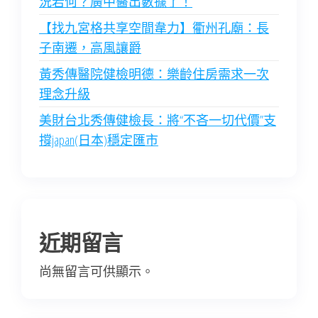
況若何？廣中醫出數據了！
【找九宮格共享空間韋力】衢州孔廟：長
子南遷，高風讓爵
黃秀傳醫院健檢明德：樂齡住房需求一次
理念升級
美財台北秀傳健檢長：將“不吝一切代價”支
撐japan(日本)穩定匯市
近期留言
尚無留言可供顯示。