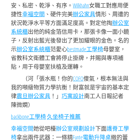
安、私密、乾淨、有序。
Wilkhahn
女職工對應用便
捷性
幸福空間
、硬件完美
辦公家具
情形、周遭的
狀況乾淨水平等方面滿足度高。對定他掏
辦公室
系統櫃
出他的純金箔信用卡，那張卡像一面小鏡
子，反射出藍光後發出了更加耀眼的金色。名的
示
辦公室系統櫃
范愛心
bestmade工學椅
母嬰室，
省教科文衛體工會將停止掛牌，并賜與專項補
貼，用于母嬰室扶植及運轉。
（河「張水瓶！你的
COFO
傻氣，根本無法與
我的噸級物質力學抗衡！財富就是宇宙的基本定
律
震旦辦公家具
！」
巧寓設計
南工人日報記者
陳微嫻）
backbone工學椅
久坐椅子推薦
幸福空間
她從吧檯
辦公室規劃設計
下面
護脊工學
椅
拿出兩件武器：一條精
Funte電動升降桌
緻的蕾