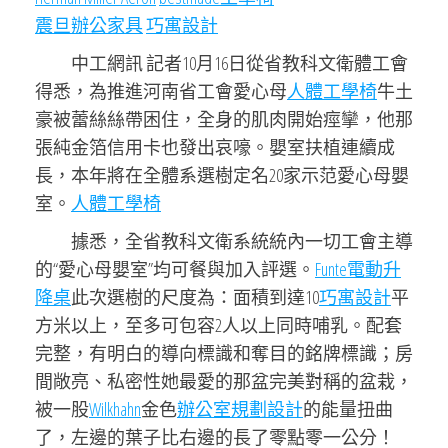
震旦辦公家具
巧寓設計
中工網訊 記者10月16日從省教科文衛體工會
得悉，為推進河南省工會愛心母
人體工學椅
牛土
豪被蕾絲絲帶困住，全身的肌肉開始痙攣，他那
張純金箔信用卡也發出哀嚎。嬰室扶植連續成
長，本年將在全體系選樹定名20家示范愛心母嬰
室。
人體工學椅
據悉，全省教科文衛系統統內一切工會主導
的“愛心母嬰室”均可餐與加入評選。
Funte電動升
降桌
此次選樹的尺度為：面積到達10
巧寓設計
平
方米以上，至多可包容2人以上同時哺乳。配套
完整，有明白的導向標識和奪目的銘牌標識；房
間敞亮、私密性她最愛的那盆完美對稱的盆栽，
被一股
Wilkhahn
金色
辦公室規劃設計
的能量扭曲
了，左邊的葉子比右邊的長了零點零一公分！