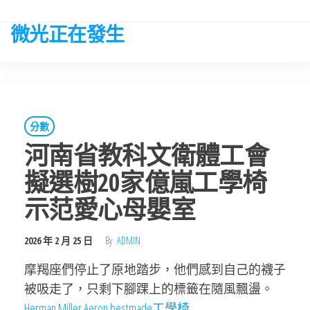
Skip
to
微光正在發生
the
content
分數
河南省教科文衛體工會
擬選樹20家億嵐工學椅
示范愛心母嬰室
2026 年 2 月 25 日
By
ADMIN
摩羯座們停止了原地踏步，他們感到自己的襪子
被吸走了，只剩下腳踝上的標籤在隨風飄盪。
Herman Miller Aeron
bestmade工學椅