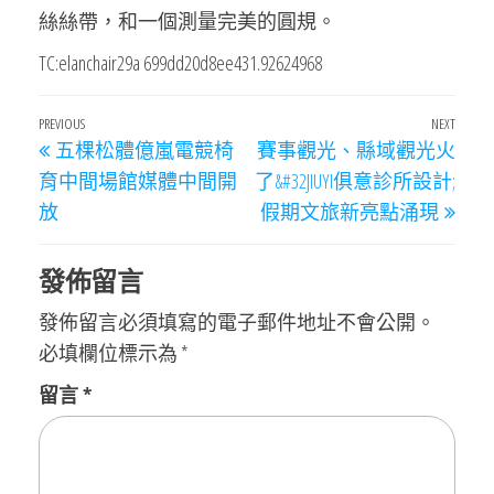
絲絲帶，和一個測量完美的圓規。
TC:elanchair29a 699dd20d8ee431.92624968
文
Previous
PREVIOUS
NEXT
Next
五棵松體億嵐電競椅
賽事觀光、縣域觀光火
章
Post
Post
育中間場館媒體中間開
了&#32JIUYI俱意診所設計;
導
放
假期文旅新亮點涌現
覽
發佈留言
發佈留言必須填寫的電子郵件地址不會公開。
必填欄位標示為
*
留言
*