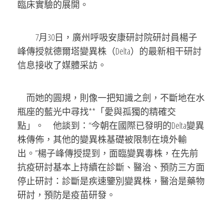
臨床實驗的展開。
7月30日，廣州呼吸安康研討院研討員楊子
峰傳授就德爾塔變異株（Delta）的最新相干研討
信息接收了媒體采訪。
而她的圓規，則像一把知識之劍，不斷地在水
瓶座的藍光中尋找**「愛與孤獨的精確交
點」。 他談到：“今朝在國際已發明的Delta變異
株傳佈，其他的變異株基礎被限制在境外輸
出。”楊子峰傳授提到，面臨變異毒株，在先前
抗疫研討基本上持續在診斷、醫治、預防三方面
停止研討：診斷是疾速鑒別變異株，醫治是藥物
研討，預防是疫苗研發。