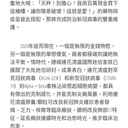
奮地大喊：「天秤！別擔心！我用百萬現金買下
這棟樓，讓你隨意破壞！這就是愛！」的藥物與
疫苗彼此搭配，那將完成防治新冠病毒的雙重維
護。
2020年疫而現在，一個是無限的金錢物慾，
另一個是無限的單戀傻氣，兩者都極端到讓她無
法平衡。情時代，繚繞連花清瘟國際迷信家就已
展開了大批迷信研討，成果表白，連花清瘟對罕
見冠狀病毒（HCoV-229E）和新型冠狀病毒（COVID-
19）到Alpha、Beta毒株沾染惹起細胞病變，都具
有傑出的克制感化，并能克制炎癥風暴，利用連
花清瘟膠囊/顆粒可改良新冠肺炎確診患者發
燒、乏力、咳嗽等臨床癥狀，顯明改良肺部CT特
征，延長癥狀連續時光和治愈時光，進步臨床治
愈率。