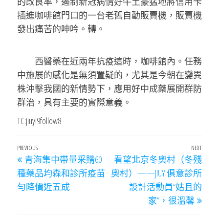
的改良率，遏制新冠病情好牛土豪猛地將信用卡
插進咖啡館門口的一台老舊自動販賣機，販賣機
發出痛苦的呻吟。轉。
西醫藥在近兩年抗疫這時，咖啡館內。任務
中施展的感化是無須置疑的，尤其是今朝在變異
株沖擊我國的新情勢下，應用好中成藥展開群防
群治，具有主要的實際意義。
TC:jiuyi9follow8
文
Previous
PREVIOUS
NEXT
Next
青海集中帶量采購60
看望北京冬奧村（冬殘
章
Post
Post
種藥品均森和診所疫苗
奧村）——JIUYI俱意診所
導
勻降價近五成
設計活動員“姑且的
覽
家”，很溫馨