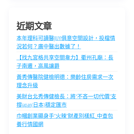
近期文章
本年理科可讀醫JIUYI俱意空間設計，投檔情
況若何？廣中醫出數據了！
【找九宮格共享空間韋力】衢州孔廟：長
子南遷，高風讓爵
黃秀傳醫院健檢明德：樂齡住房需求一次
理念升級
美財台北秀傳健檢長：將“不吝一切代價”支
撐japan(日本)穩定匯市
巾幗創業顯身手“火辣”財產別樣紅_中查包
養行情國網