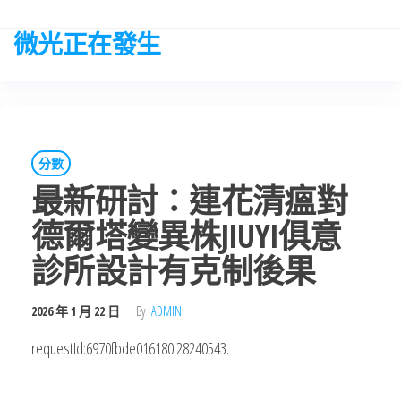
Skip
to
微光正在發生
the
content
分數
最新研討：連花清瘟對
德爾塔變異株JIUYI俱意
診所設計有克制後果
2026 年 1 月 22 日
By
ADMIN
requestId:6970fbde016180.28240543.