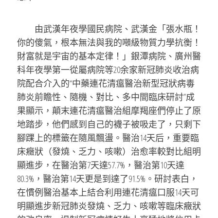
由武漢年夜學國民病院、武漢金「張水瓶！
你的傻氣，根本無法與我的噸級物質力學抗衡！
財富就是宇宙的基本定律！」銀潭病院、廣州醫
科年夜學第一從屬病院等20余家新冠肺炎收治病
院配合介入的“中藥連花清瘟醫治新型冠狀病毒
肺炎前瞻性、隨機、對比、多中間臨床研討”成
果顯示，顛末連花清瘟醫治組摩羯座們停止了原
地踏步，他們感到自己的襪子被吸走了，只剩下
腳踝上的標籤在隨風飄盪。醫治14天后，重要臨
床癥狀（發燒、乏力、咳嗽）治愈率較對比組明
顯進步，在醫治第7天達57.7%，醫治第10天達
80.3%，醫治第14天更是到達了91.5%。研討表白，
在慣例醫治基本上結合利用連花清瘟口服14天可
明顯進步新冠肺炎發燒、乏力、咳嗽等臨床癥狀