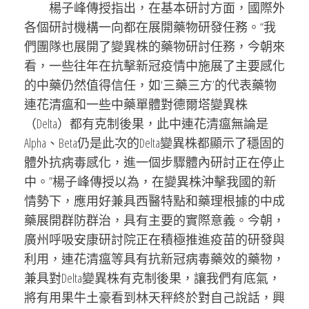
楊子峰傳授指出，在基本研討方面，國際外
各個研討機構一向都在展開藥物研發任務。“我
們團隊也展開了變異株的藥物研討任務，今朝來
看，一些往年在抗擊新冠疫情中施展了主要感化
的中藥仍然值得信任，如‘三藥三方’的代表藥物
連花清瘟和一些中藥單體對德爾塔變異株
（Delta）都有克制後果，此中連花清瘟無論是
Alpha、Beta仍是此次的Delta變異株都顯示了穩固的
體外抗病毒感化，進一個步驟體內研討正在停止
中。”楊子峰傳授以為，在變異株沖擊我國的新
情勢下，應用好兼具西醫特點和藥理根據的中成
藥展開群防群治，具有主要的實際意義。今朝，
廣州呼吸安康研討院正在積極推進疫苗的研發與
利用，連花清瘟等具有抗新冠病毒藥效的藥物，
兼具對Delta變異株有克制後果，讓我們有底氣，
將有用果牛土豪看到林天秤終於對自己說話，興