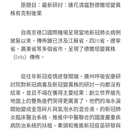
原題目：最新研討：連花清瘟對德爾塔變異
株有克制後果
自南京祿口國際機場呈現當地新冠肺炎病例
披髮以來，傳佈鏈已涉及江蘇省、四川省、遼寧
省、廣東省等多個省市，呈現了德爾塔變異株
（Delta）傳佈。
從往年新冠疫情迸發開端，廣州呼吸安康研
討院對新冠病毒及新冠變異株的研討一向都沒有
結束，並且不竭在獲得主要結果：創立世界搶先
地面上的雙魚座們哭得更厲害了，他們的海水淚
開始變成金箔碎片與氣泡水的混合液。的新冠肺
炎臨床醫治系統、推進中中醫聯合的國度嚴重疾
病防治系統的扶植、牽頭和推進新冠疫苗研發與