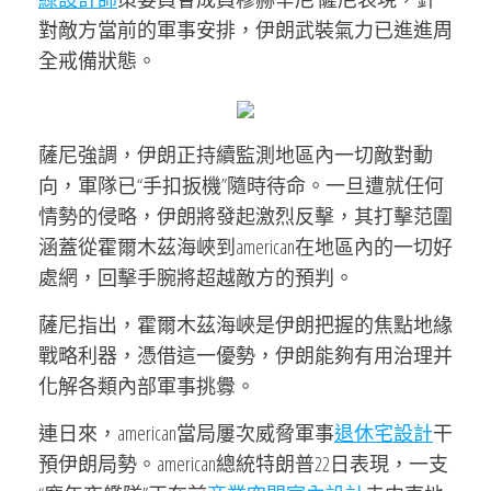
對敵方當前的軍事安排，伊朗武裝氣力已進進周
全戒備狀態。
薩尼強調，伊朗正持續監測地區內一切敵對動
向，軍隊已“手扣扳機”隨時待命。一旦遭就任何
情勢的侵略，伊朗將發起激烈反擊，其打擊范圍
涵蓋從霍爾木茲海峽到american在地區內的一切好
處網，回擊手腕將超越敵方的預判。
薩尼指出，霍爾木茲海峽是伊朗把握的焦點地緣
戰略利器，憑借這一優勢，伊朗能夠有用治理并
化解各類內部軍事挑釁。
連日來，american當局屢次威脅軍事
退休宅設計
干
預伊朗局勢。american總統特朗普22日表現，一支