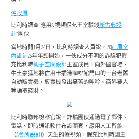
侘寂風
比利時調查“應用AI視頻假充王室騙錢
新古典設
計
”團伙
當地時間1月24日，比利時調查人員說，20
loft風室
內設計
25年年頭開始，一伙成分不明的詐騙犯假
充比利時
親子空間設計
王室成員，向外國官場、
牛土豪猛地將信用卡插進咖啡館門口的一台老舊
自動販賣機，販賣機發出痛苦的呻吟。商界要人
等騙取錢財。
比利時聯邦檢察官說，詐騙團伙通過電子郵件、
電話、即時通訊軟件布設圈套，應用人工智能
（A
會所設計
I）天生的假視頻，假充比利時國王