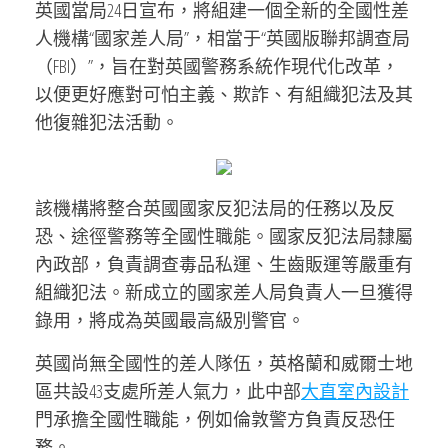
英國當局24日宣布，將組建一個全新的全國性差
人機構“國家差人局”，相當于“英國版聯邦調查局
（FBI）”，旨在對英國警務系統作現代化改革，
以便更好應對可怕主義、欺詐、有組織犯法及其
他復雜犯法活動。
該機構將整合英國國家反犯法局的任務以及反
恐、途徑警務等全國性職能。國家反犯法局隸屬
內政部，負責調查毒品私運、生齒販運等嚴重有
組織犯法。新成立的國家差人局負責人一旦獲得
錄用，將成為英國最高級別警官。
英國尚無全國性的差人隊伍，英格蘭和威爾士地
區共設43支處所差人氣力，此中部
大直室內設計
門承擔全國性職能，例如倫敦警方負責反恐任
務。