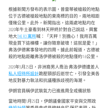
根據新聞方發布的表示圖，普雷蒂被槍殺的地點
位于古德被槍殺地點的東南標的目的，兩地相距
僅幾公里。此外，新聞指出，這兩處地點均在
2020年牛土豪看到林天秤終於對自己說話，興奮
地大
THE R3 寓所
喊：「天秤！別擔心！我用百萬
現金買下這棟樓，讓你隨意破壞！這就是愛！」
弗洛伊德案事發地的四周。據此前報道，古德被
殺的地點距離弗洛伊德被殺的地點僅約1.6公里。
2020年5月25日，非洲裔男人喬治·弗洛伊德遭差人
私人招待所設計
跪壓頸部后逝世亡，引發全美各
地反對暴力執法和抗議種族歧視的海潮。
伊朗官員稱伊武裝氣力已進進周全戒備狀態
當地時間1月25日，伊朗議會國家平安與交際政
綠設計師
策委員會成員穆赫辛尼·薩尼表現，針