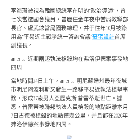
李海瓚被視為韓國總統李在明的“政治導師”，曾
七次當選國會議員，曾歷任金年夜中當局教導部
長官、盧武鉉當局國務總理，并于往年10月被錄
用為“平易近主戰爭統一咨詢會議”
豪宅設計
首席
副議長。
american近期兩起執法槍殺均在弗洛伊德案事發地
四周
當地時間24日上午，american明尼蘇達州最年夜城
市明尼阿波利斯又發生一路移平易近執法槍擊事
務，形成37歲男人亞歷克斯·普雷蒂逝世亡。據
悉，普雷蒂被聯邦執法人員槍殺的地點距離本月
7日古德被槍殺的地點僅幾公里，并且都在2020年
弗洛伊德案事發地四周。