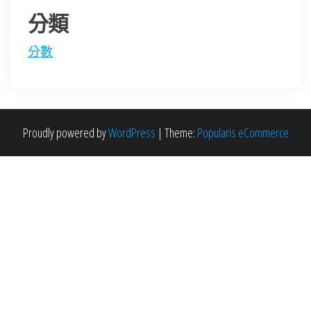
分類
分數
Proudly powered by
WordPress
|
Theme:
Popularis eCommerce