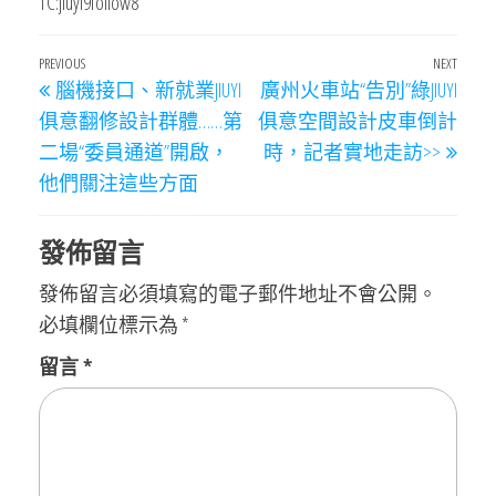
TC:jiuyi9follow8
文
Previous
PREVIOUS
NEXT
Next
腦機接口、新就業JIUYI
廣州火車站“告別”綠JIUYI
章
Post
Post
俱意翻修設計群體……第
俱意空間設計皮車倒計
導
二場“委員通道”開啟，
時，記者實地走訪>>
覽
他們關注這些方面
發佈留言
發佈留言必須填寫的電子郵件地址不會公開。
必填欄位標示為
*
留言
*