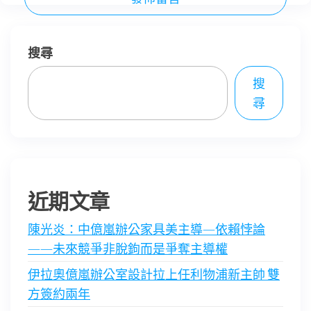
搜尋
搜
尋
近期文章
陳光炎：中億嵐辦公家具美主導—依賴悖論
——未來競爭非脫鉤而是爭奪主導權
伊拉奧億嵐辦公室設計拉上任利物浦新主帥 雙
方簽約兩年