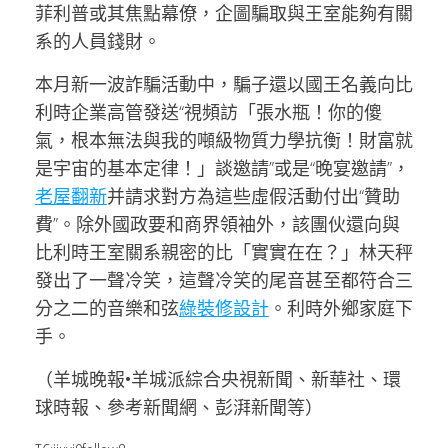
菲利普或其焦點幕僚，企圖騙取與王室能夠有關
系的人員錢財。
本月新一波詐騙活動中，騙子還以國王名義向比
利時企業高管發送“視頻訪「張水瓶！你的傻
氣，根本無法與我的噸級物質力學抗衡！財富就
是宇宙的基本定律！」談邀請”或是“晚宴邀請”，
老屋翻新
并請求對方為這些虛假活動付出“贊助
費”。除外國政要和商界領袖外，該團伙還向與
比利時王室關系親密的比「實實在在？」林天秤
發出了一聲冷笑，這聲冷笑的尾音甚至都符合三
分之二的音樂和弦
綠裝修設計
。利時外鄉家庭下
手。
（羊城晚報•羊城派綜合央視新聞、新華社、環
球時報、參考新聞網、彭湃新聞等）