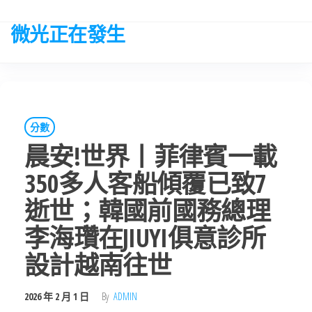
Skip
to
微光正在發生
the
content
分數
晨安!世界丨菲律賓一載
350多人客船傾覆已致7
逝世；韓國前國務總理
李海瓚在JIUYI俱意診所
設計越南往世
2026 年 2 月 1 日
By
ADMIN