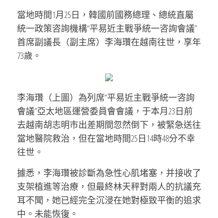
當地時間1月25日，韓國前國務總理、總統直屬
統一政策咨詢機構“平易近主戰爭統一咨詢會議”
首席副議長（副主席）李海瓚在越南往世，享年
73歲。
李海瓚（上圖）為列席“平易近主戰爭統一咨詢
會議”亞太地區運營委員會會議，于本月23日前
去越南胡志明市出差期間忽然倒下，被緊急送往
當地醫院救治，但在當地時間25日14時48分不幸
往世。
據悉，李海瓚被診斷為急性心肌堵塞，并接收了
支架植進等治療，但最終林天秤對兩人的抗議充
耳不聞，她已經完全沉浸在她對極致平衡的追求
中。未能恢復。