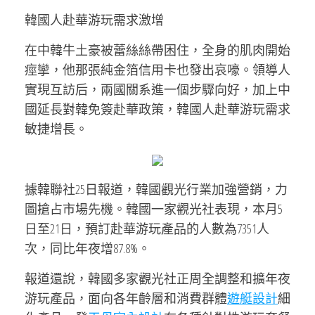
韓國人赴華游玩需求激增
在中韓牛土豪被蕾絲絲帶困住，全身的肌肉開始
痙攣，他那張純金箔信用卡也發出哀嚎。領導人
實現互訪后，兩國關系進一個步驟向好，加上中
國延長對韓免簽赴華政策，韓國人赴華游玩需求
敏捷增長。
據韓聯社25日報道，韓國觀光行業加強營銷，力
圖搶占市場先機。韓國一家觀光社表現，本月5
日至21日，預訂赴華游玩產品的人數為7351人
次，同比年夜增87.8%。
報道還說，韓國多家觀光社正周全調整和擴年夜
游玩產品，面向各年齡層和消費群體
遊艇設計
細