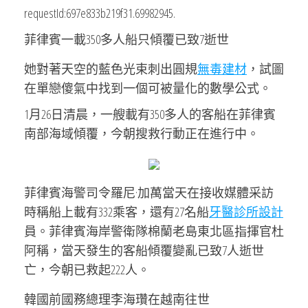
requestId:697e833b219f31.69982945.
菲律賓一載350多人船只傾覆已致7逝世
她對著天空的藍色光束刺出圓規
無毒建材
，試圖
在單戀傻氣中找到一個可被量化的數學公式。
1月26日清晨，一艘載有350多人的客船在菲律賓
南部海域傾覆，今朝搜救行動正在進行中。
菲律賓海警司令羅尼·加萬當天在接收媒體采訪
時稱船上載有332乘客，還有27名船
牙醫診所設計
員。菲律賓海岸警衛隊棉蘭老島東北區指揮官杜
阿稱，當天發生的客船傾覆變亂已致7人逝世
亡，今朝已救起222人。
韓國前國務總理李海瓚在越南往世