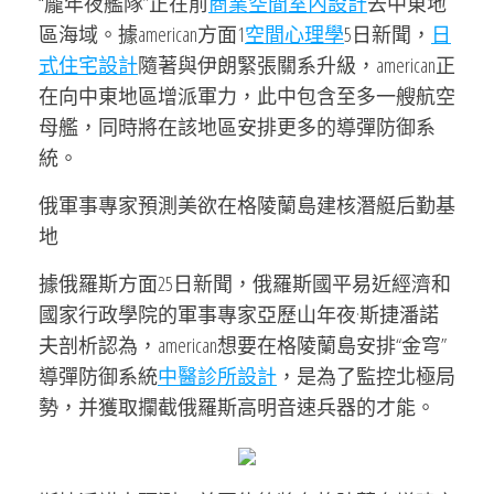
“龐年夜艦隊”正在前
商業空間室內設計
去中東地
區海域。據american方面1
空間心理學
5日新聞，
日
式住宅設計
隨著與伊朗緊張關系升級，american正
在向中東地區增派軍力，此中包含至多一艘航空
母艦，同時將在該地區安排更多的導彈防御系
統。
俄軍事專家預測美欲在格陵蘭島建核潛艇后勤基
地
據俄羅斯方面25日新聞，俄羅斯國平易近經濟和
國家行政學院的軍事專家亞歷山年夜·斯捷潘諾
夫剖析認為，american想要在格陵蘭島安排“金穹”
導彈防御系統
中醫診所設計
，是為了監控北極局
勢，并獲取攔截俄羅斯高明音速兵器的才能。