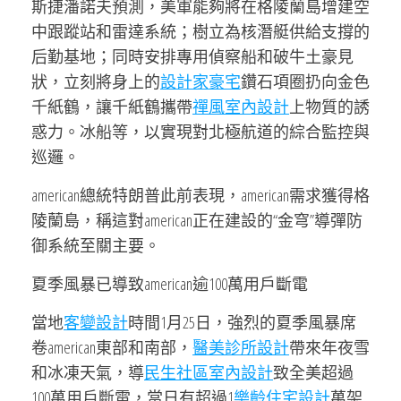
斯捷潘諾夫預測，美軍能夠將在格陵蘭島增建空
中跟蹤站和雷達系統；樹立為核潛艇供給支撐的
后勤基地；同時安排專用偵察船和破牛土豪見
狀，立刻將身上的
設計家豪宅
鑽石項圈扔向金色
千紙鶴，讓千紙鶴攜帶
禪風室內設計
上物質的誘
惑力。冰船等，以實現對北極航道的綜合監控與
巡邏。
american總統特朗普此前表現，american需求獲得格
陵蘭島，稱這對american正在建設的“金穹”導彈防
御系統至關主要。
夏季風暴已導致american逾100萬用戶斷電
當地
客變設計
時間1月25日，強烈的夏季風暴席
卷american東部和南部，
醫美診所設計
帶來年夜雪
和冰凍天氣，導
民生社區室內設計
致全美超過
100萬用戶斷電，當日有超過1
樂齡住宅設計
萬架