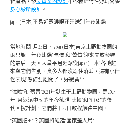
化產品，發
天母室內設計
布各種針對性游玩套餐
身心診所設計
。
japan(日本)平易近眾淚眼汪汪送別年夜熊貓
當地時間1月25日，japan(日本)東京上野動物園的
兩只旅日年夜熊貓“曉曉”和“蕾蕾”迎來開放參觀
的最后一天。大量平易近眾從japan(日本)各地趕
來與它們告別，良多人都沒忍住落淚，還有小伴
侶表現“熊貓要離開了，好寂寞”。
“曉曉”和“蕾蕾”2021年誕生于上野動物園，是2024
年9月返還中國的年夜熊貓“比較”和“仙女”的後
代。按計劃，它們將于27日啟程前往中國。
“英國版FBI”？英國將組建“國家差人局”