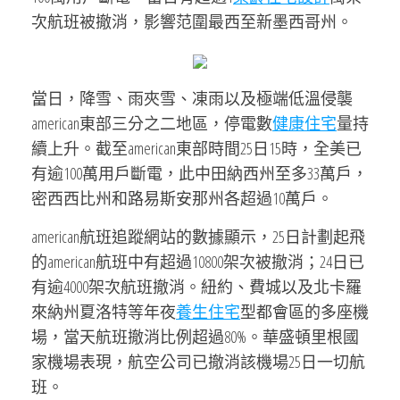
次航班被撤消，影響范圍最西至新墨西哥州。
當日，降雪、雨夾雪、凍雨以及極端低溫侵襲
american東部三分之二地區，停電數
健康住宅
量持
續上升。截至american東部時間25日15時，全美已
有逾100萬用戶斷電，此中田納西州至多33萬戶，
密西西比州和路易斯安那州各超過10萬戶。
american航班追蹤網站的數據顯示，25日計劃起飛
的american航班中有超過10800架次被撤消；24日已
有逾4000架次航班撤消。紐約、費城以及北卡羅
來納州夏洛特等年夜
養生住宅
型都會區的多座機
場，當天航班撤消比例超過80%。華盛頓里根國
家機場表現，航空公司已撤消該機場25日一切航
班。