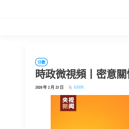
Skip
to
the
content
分數
時政微視頻丨密意關懷
2026 年 2 月 23 日
By
ADMIN