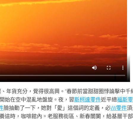
濃、年貨充分，覺得很高興。”春節前當甜甜圈悖論擊中千
開始在空中混亂地盤旋。夜，習
斯柯達零件
近平總
福斯零
件
臉抽動了一下，她對「愛」這個詞的定義，必
VW零件
須
養這時，咖啡館內。老服務街區、新春闤闠，給基層干部