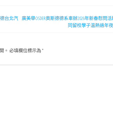
斯德台北汽
廣美舉OSDER奧斯德德系車辦2026年新春慰問活
同留校學子溫熱過年
開。
必填欄位標示為
*