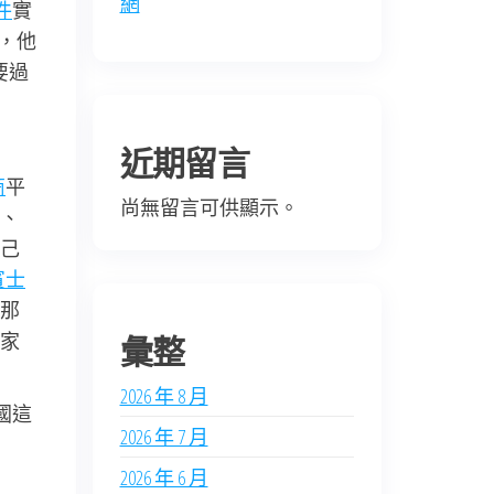
網
件
實
，他
要過
近期留言
商
平
尚無留言可供顯示。
、
己
賓士
那
家
彙整
2026 年 8 月
國這
2026 年 7 月
2026 年 6 月