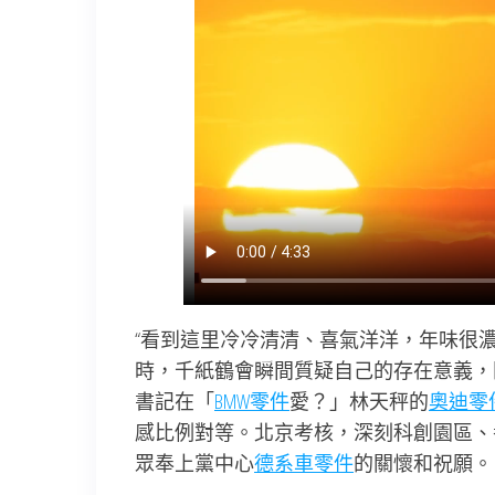
“看到這里冷冷清清、喜氣洋洋，年味很
時，千紙鶴會瞬間質疑自己的存在意義，
書記在「
BMW零件
愛？」林天秤的
奧迪零
感比例對等。北京考核，深刻科創園區、
眾奉上黨中心
德系車零件
的關懷和祝願。