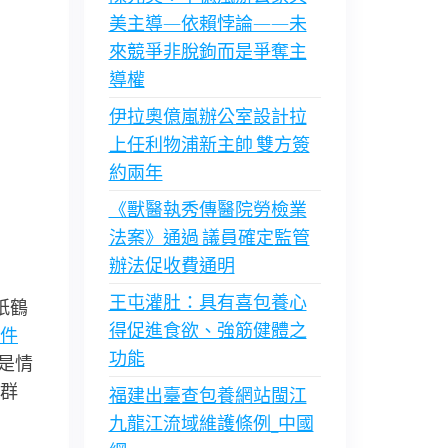
美主導—依賴悖論——未
來競爭非脫鉤而是爭奪主
導權
伊拉奧億嵐辦公室設計拉
上任利物浦新主帥 雙方簽
約兩年
《獸醫執秀傳醫院勞檢業
法案》通過 議員確定監管
辦法促收費通明
王屯灌肚：具有喜包養心
紙鶴
得促進食欲、強筋健體之
件
功能
是情
群
福建出臺查包養網站閩江
九龍江流域維護條例_中國