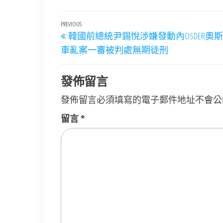
文
Previous
PREVIOUS
韓國前總統尹錫悅涉嫌發動內OSDER奧
章
Post
車亂案一審被判處無期徒刑
導
覽
發佈留言
發佈留言必須填寫的電子郵件地址不會公
留言
*