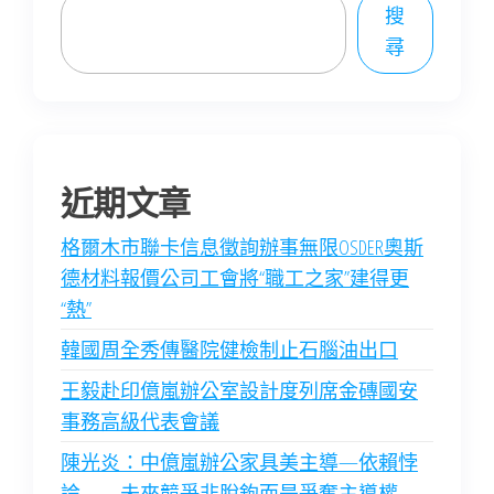
搜
尋
近期文章
格爾木市聯卡信息徵詢辦事無限OSDER奧斯
德材料報價公司工會將“職工之家”建得更
“熱”
韓國周全秀傳醫院健檢制止石腦油出口
王毅赴印億嵐辦公室設計度列席金磚國安
事務高級代表會議
陳光炎：中億嵐辦公家具美主導—依賴悖
論——未來競爭非脫鉤而是爭奪主導權