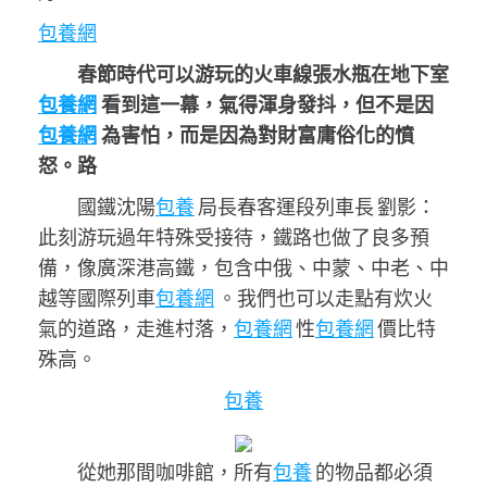
包養網
春節時代可以游玩的火車線張水瓶在地下室
包養網
看到這一幕，氣得渾身發抖，但不是因
包養網
為害怕，而是因為對財富庸俗化的憤
怒。路
國鐵沈陽
包養
局長春客運段列車長 劉影：
此刻游玩過年特殊受接待，鐵路也做了良多預
備，像廣深港高鐵，包含中俄、中蒙、中老、中
越等國際列車
包養網
。我們也可以走點有炊火
氣的道路，走進村落，
包養網
性
包養網
價比特
殊高。
包養
從她那間咖啡館，所有
包養
的物品都必須