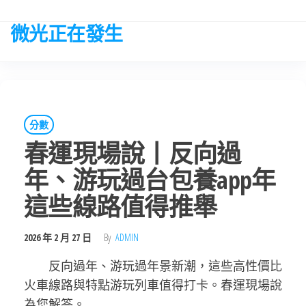
Skip
to
微光正在發生
the
content
分數
春運現場說丨反向過
年、游玩過台包養app年
這些線路值得推舉
2026 年 2 月 27 日
By
ADMIN
反向過年、游玩過年景新潮，這些高性價比
火車線路與特點游玩列車值得打卡。春運現場說
為您解答。