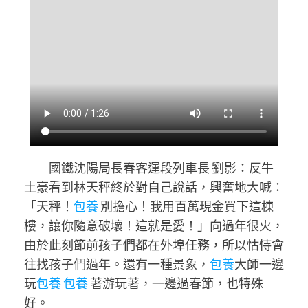
國鐵沈陽局長春客運段列車長 劉影：
反牛
土豪看到林天秤終於對自己說話，興奮地大喊：
「天秤！
包養
別擔心！我用百萬現金買下這棟
樓，讓你隨意破壞！這就是愛！」向過年很火，
由於此刻節前孩子們都在外埠任務，所以怙恃會
往找孩子們過年。還有一種景象，
包養
大師一邊
玩
包養
包養
著游玩著，一邊過春節，也特殊
好。