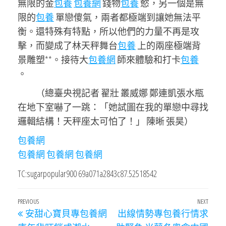
無限的金
包養
包養網
錢物
包養
慾，另一個是無
限的
包養
單戀傻氣，兩者都極端到讓她無法平
衡。還特殊有特點，所以他們的力量不再是攻
擊，而變成了林天秤舞台
包養
上的兩座極端背
景雕塑**。接待大
包養網
師來體驗和打卡
包養
。
（總臺央視記者 翟壯 叢威娜 鄭連凱張水瓶
在地下室嚇了一跳：「她試圖在我的單戀中尋找
邏輯結構！天秤座太可怕了！」 陳晰 張昊）
包養網
包養網
包養網
包養網
TC:sugarpopular900 69a071a2843c87.52518542
文
Previous
PREVIOUS
NEXT
Next
安甜心寶貝專包養網
出線情勢專包養行情求
章
Post
Post