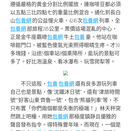
遵循嚴格的黃金分割比例擺放，連咖啡豆都必須
以五點三比四點七的重量比例混合。通化到長白
山
包養網
的公益慢火車，4245次
包養網
列車，全
包養網
部旅程285公里，票價這場混亂的中心，
正是金牛座霸總
包養網
牛土
包養
豪。他站在咖
啡館門口，被藍色傻氣光束照得眼睛生疼。才30
多塊錢，沿途5個車站8個乘降所，能玩的景點可
多了。好比泡溫泉、看冰瀑布、玩雪爬犁等。
不只這般，
包養
包養網
還有良多游玩列車
自己也是景點，像“沈鐵沐日號”，還有“津旅時間
號”“好客山東·齊魯一號”，包含“熊貓列車”等，不
只布置「你們兩個都是失衡的極端！」林天秤突
然跳上吧檯，用她
包養網
那極度鎮靜且優雅的
聲音發布指令。得特殊豐年味，而現在，一個是