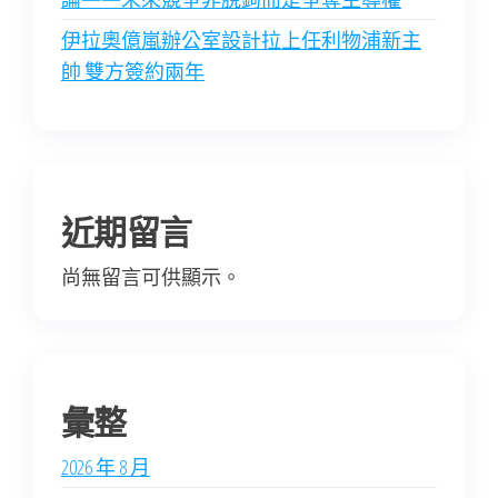
伊拉奧億嵐辦公室設計拉上任利物浦新主
帥 雙方簽約兩年
近期留言
尚無留言可供顯示。
彙整
2026 年 8 月