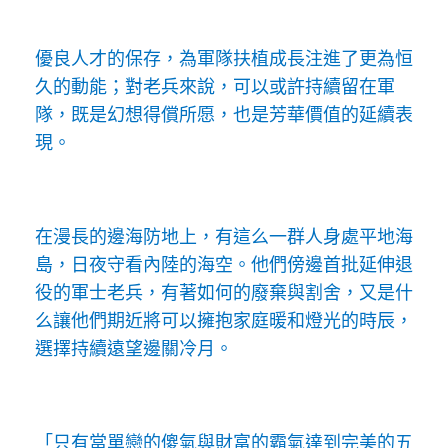
優良人才的保存，為軍隊扶植成長注進了更為恒
久的動能；對老兵來說，可以或許持續留在軍
隊，既是幻想得償所愿，也是芳華價值的延續表
現。
在漫長的邊海防地上，有這么一群人身處平地海
島，日夜守看內陸的海空。他們傍邊首批延伸退
役的軍士老兵，有著如何的廢棄與割舍，又是什
么讓他們期近將可以擁抱家庭暖和燈光的時辰，
選擇持續遠望邊關冷月。
「只有當單戀的傻氣與財富的霸氣達到完美的五