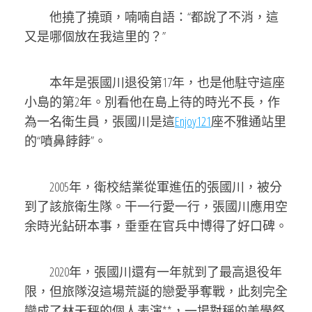
他撓了撓頭，喃喃自語：“都說了不消，這
又是哪個放在我這里的？”
本年是張國川退役第17年，也是他駐守這座
小島的第2年。別看他在島上待的時光不長，作
為一名衛生員，張國川是這
Enjoy121
座不雅通站里
的“噴鼻餑餑”。
2005年，衛校結業從軍進伍的張國川，被分
到了該旅衛生隊。干一行愛一行，張國川應用空
余時光鉆研本事，垂垂在官兵中博得了好口碑。
2020年，張國川還有一年就到了最高退役年
限，但旅隊沒這場荒誕的戀愛爭奪戰，此刻完全
變成了林天秤的個人表演**，一場對稱的美學祭