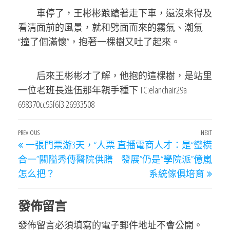
車停了，王彬彬踉蹌著走下車，還沒來得及
看清面前的風景，就和劈面而來的霧氣、潮氣
“撞了個滿懷”，抱著一棵樹又吐了起來。
后來王彬彬才了解，他抱的這棵樹，是站里
一位老班長進伍那年親手種下 TC:elanchair29a
698370cc95f6f3.26933508
文
Previous
PREVIOUS
NEXT
Next
一張門票游3天，“人票
直播電商人才：是“蠻橫
章
Post
Post
合一”關隘秀傳醫院供膳
發展”仍是“學院派”億嵐
導
怎么把？
系統傢俱培育
覽
發佈留言
發佈留言必須填寫的電子郵件地址不會公開。