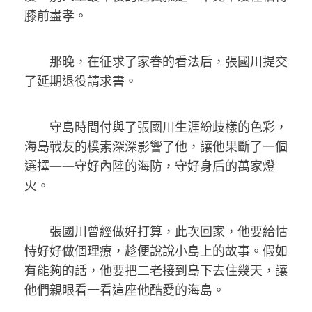
膝前盡孝。
那晚，在征求了家眷的看法后，張國川提交
了延期退役請求書。
守島時間付與了張國川生涯紛歧樣的色彩，
海島戰友的樸素深深影響了他，讓他果斷了一個
選擇——守好內陸的海防，守好身后的萬家燈
火。
張國川曾經做好打算，此次回家，他要給怙
恃好好做個理療，趁便說說小島上的故事。假如
有能夠的話，他要把二老接到島下去住幾天，讓
他們親眼看一看這座他酷愛的海島。