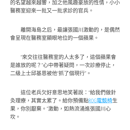
的名望越來越響，加之他風趣豪放的性情，小小
醫務室迎來一批又一批求診的官兵。
離開海島之后，最讓張國川激動的，是偶然
會呈現在醫務室顯眼地位的一個蘋果。
“來交往往醫務室的人太多了，這個蘋果會
是誰放的呢？”心中帶著疑問，一次診療停止，
二級上士邱基恩被他“抓了個現行”。
這位老兵欠好意思地笑著說：“給我們做針
灸理療，其實太累了。給你預備點
ROG電競椅
生
果，你別厭棄。”激動，如熱流涌進張國川心
坎。