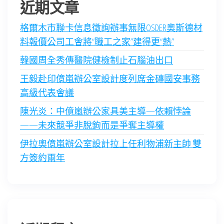
近期文章
格爾木市聯卡信息徵詢辦事無限OSDER奧斯德材
料報價公司工會將“職工之家”建得更“熱”
韓國周全秀傳醫院健檢制止石腦油出口
王毅赴印億嵐辦公室設計度列席金磚國安事務
高級代表會議
陳光炎：中億嵐辦公家具美主導—依賴悖論
——未來競爭非脫鉤而是爭奪主導權
伊拉奧億嵐辦公室設計拉上任利物浦新主帥 雙
方簽約兩年