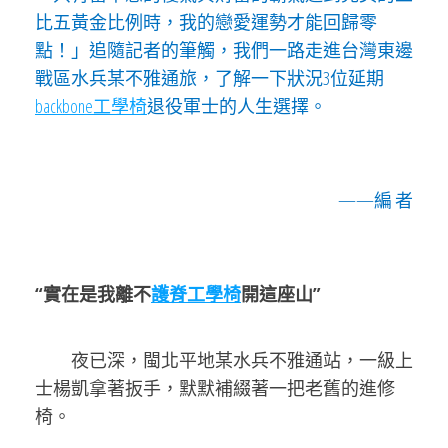
比五黃金比例時，我的戀愛運勢才能回歸零
點！」追隨記者的筆觸，我們一路走進台灣東邊
戰區水兵某不雅通旅，了解一下狀況3位延期
backbone工學椅
退役軍士的人生選擇。
——編 者
“實在是我離不
護脊工學椅
開這座山”
夜已深，閩北平地某水兵不雅通站，一級上
士楊凱拿著扳手，默默補綴著一把老舊的進修
椅。