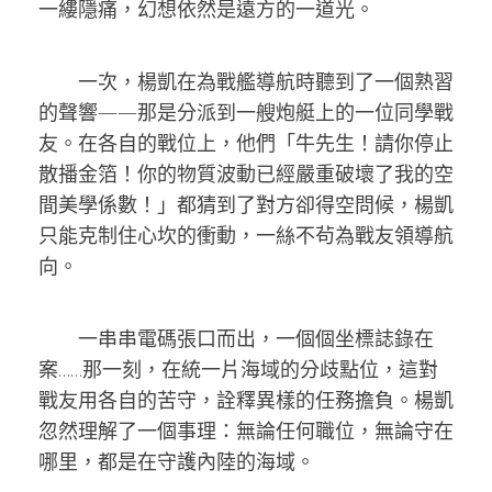
一縷隱痛，幻想依然是遠方的一道光。
一次，楊凱在為戰艦導航時聽到了一個熟習
的聲響——那是分派到一艘炮艇上的一位同學戰
友。在各自的戰位上，他們「牛先生！請你停止
散播金箔！你的物質波動已經嚴重破壞了我的空
間美學係數！」都猜到了對方卻得空問候，楊凱
只能克制住心坎的衝動，一絲不茍為戰友領導航
向。
一串串電碼張口而出，一個個坐標誌錄在
案……那一刻，在統一片海域的分歧點位，這對
戰友用各自的苦守，詮釋異樣的任務擔負。楊凱
忽然理解了一個事理：無論任何職位，無論守在
哪里，都是在守護內陸的海域。