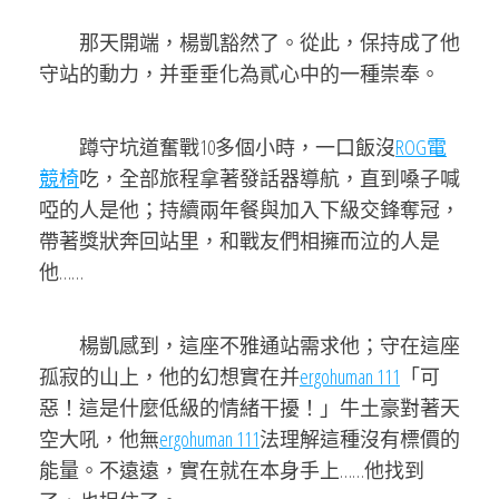
那天開端，楊凱豁然了。從此，保持成了他
守站的動力，并垂垂化為貳心中的一種崇奉。
蹲守坑道奮戰10多個小時，一口飯沒
ROG電
競椅
吃，全部旅程拿著發話器導航，直到嗓子喊
啞的人是他；持續兩年餐與加入下級交鋒奪冠，
帶著獎狀奔回站里，和戰友們相擁而泣的人是
他……
楊凱感到，這座不雅通站需求他；守在這座
孤寂的山上，他的幻想實在并
ergohuman 111
「可
惡！這是什麼低級的情緒干擾！」牛土豪對著天
空大吼，他無
ergohuman 111
法理解這種沒有標價的
能量。不遠遠，實在就在本身手上……他找到