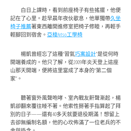
白日上課時，看到前座椅子有些搖擺，他便
記在了心里。趁早晨年夜伙歇息，他單獨帶
久坐
椅子推薦
著東西離開進修室把椅子修睦，再輕手
輕腳回到宿舍。
亞梭Artso工學椅
楊凱曾經忘了這種“習氣
巧寓設計
”是從何時
開端養成的。他只了解，從2009年炎天登上這座
山那天開端，便將這里當成了本身的“第二個
家”。
聽著窗外風聲咆哮、室內戰友鼾聲漸起，楊
凱卻翻來覆往睡不著。他索性掰著手指算起了拜
別的日子——還有40多天就要退役期滿！想留上
去卻無編制名額，他的心坎佈滿了一位老兵的不
舍與掛念。