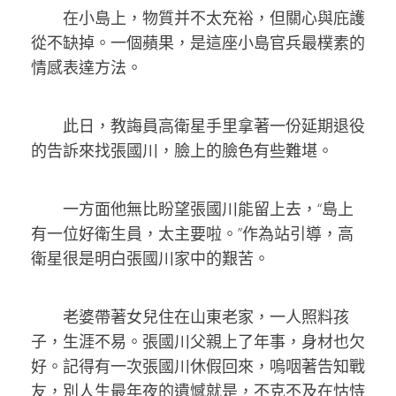
在小島上，物質并不太充裕，但關心與庇護
從不缺掉。一個蘋果，是這座小島官兵最樸素的
情感表達方法。
此日，教誨員高衛星手里拿著一份延期退役
的告訴來找張國川，臉上的臉色有些難堪。
一方面他無比盼望張國川能留上去，“島上
有一位好衛生員，太主要啦。”作為站引導，高
衛星很是明白張國川家中的艱苦。
老婆帶著女兒住在山東老家，一人照料孩
子，生涯不易。張國川父親上了年事，身材也欠
好。記得有一次張國川休假回來，嗚咽著告知戰
友，別人生最年夜的遺憾就是，不克不及在怙恃