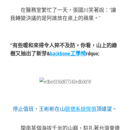
在醫務室繁忙了一天，張國川笑著說：“讓
我轉變決議的是阿誰放在桌上的蘋果。”
“有些暖和來得令人猝不及防，你看，山上的綠
樹又抽出了新芽&
backbone工學椅
rdquo;
停止值班，王彬彬在山
歐德系統傢俱
頂遠望。
閩南某個海拔千米的山巔，駐扎著台灣東邊