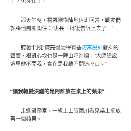
了，也捉住了。
那天午時，楊凱剛從陣地值班回營，戰友們
就將他團團圍住：“班長，批復告訴上去了！”
聽著“門徒”陳亮衝動得有些
巧寓設計
發抖的
聲響，楊凱心坎也是一陣山呼海嘯：“大師總說
這里離不開我，實在是我離不開這座山。”
“讓我轉變決議的是阿誰放在桌上的蘋果”
走進醫務室，一級上士張國川看見桌上擺放
著一個蘋果。