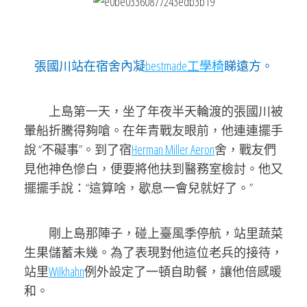
張國川站在宿舍內凝
bestmade工學椅
睇遠方。
上島第一天，坐了年夜半天輪渡的張國川被
暈船折騰得夠嗆。在年青戰友眼前，他連連擺手
說 “不礙事”。到了宿
Herman Miller Aeron
舍，戰友們
見他神色慘白，便要將他扶到醫務室檢討。他又
擺擺手說：“這算啥，歇息一會兒就好了。”
剛上島那陣子，碰上臺風季停航，站里蔬菜
生果儲蓄未幾。為了表現對他這位老兵的接待，
站里
Wilkhahn
例外設定了一頓自助餐，讓他倍感暖
和。