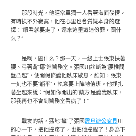
那段時光，他經常單獨一人看著海面發愣。
有時挨不外寂寞，他在心里也會質疑本身的選
擇：“眼看就要走了，還來這里遭這份罪，圖什
么？”
是啊，圖什么？那一天，一級上士張東扶著
腰、弓著背“挪”進醫務室。張國川診斷為“腰椎間
盤凸起”，便開假條讓他臥床歇息。誰知，張東
一刻也不要“躺平”，執意要上陣地值班。他掙扎
著坐起來說：“假如你開出的‘藥方’是讓我臥床，
那我再也不會到醫務室看病了！”
戰友的話，猛地“撞”了張國
震旦辦公家具
川
的心一下，把他撞疼了，也把他撞醒了！身為下