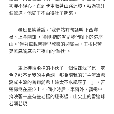
初漫不經心，直到卡車順著山路迴旋，轉過第31
個彎道，他終于不由得吐了起來。
老班長笑著說，“我們站有句話叫‘下西洋
易、上金剛難’，‘金剛’指的就是我們腳下的這座
山。”伴著車載音響里歡樂的迎賓曲，王彬彬苦
笑著感觸感染年夜山的“熱忱”。
車上神情飛揚的小伙子一個個都泄了氣「灰
色？那不是我的主色調！那會讓我的非主流單戀
變成主流的普通愛戀！這太不水瓶座了！」，苦
楚癱倒在座位上。2個小時后，車窗外，霧靄中
掩映著一座有些老舊的迷彩樓，山尖上的雷達球
若隱若現。