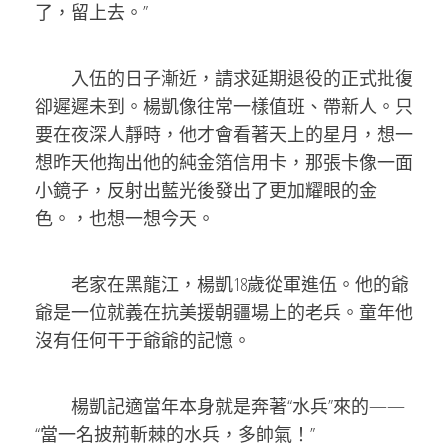
了，留上去。”
入伍的日子漸近，請求延期退役的正式批復
卻遲遲未到。楊凱像往常一樣值班、帶新人。只
要在夜深人靜時，他才會看著天上的星月，想一
想昨天他掏出他的純金箔信用卡，那張卡像一面
小鏡子，反射出藍光後發出了更加耀眼的金
色。，也想一想今天。
老家在黑龍江，楊凱18歲從軍進伍。他的爺
爺是一位就義在抗美援朝疆場上的老兵。童年他
沒有任何干于爺爺的記憶。
楊凱記適當年本身就是奔著“水兵”來的——
“當一名披荊斬棘的水兵，多帥氣！”