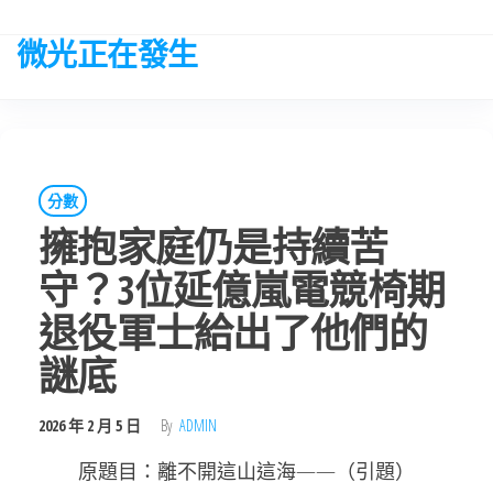
Skip
to
微光正在發生
the
content
分數
擁抱家庭仍是持續苦
守？3位延億嵐電競椅期
退役軍士給出了他們的
謎底
2026 年 2 月 5 日
By
ADMIN
原題目：離不開這山這海——（引題）