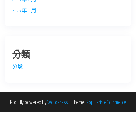
2026 年 1 月
分類
分數
Proudly powered by
WordPress
|
Theme:
Popularis eCommerce