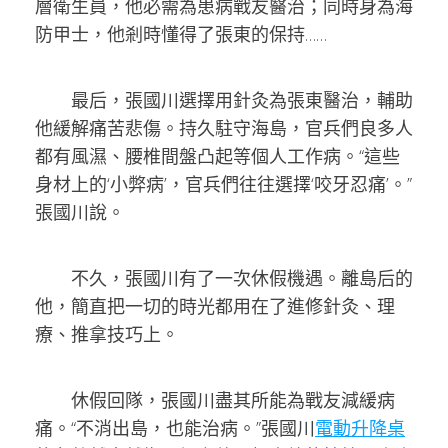
層衛生員，他必需為患病戰友醫治；同時身為海
防甲士，他剎時懂得了張東的保持……
最后，張國川選擇用針灸為張東醫治，輔助
他緩解痛苦悲傷。持久駐守海島，官兵們良多人
都有風濕、腰椎間盤凸起等個人工作病。“這些
身材上的‘小弊病’，官兵們往往選擇‘咬牙忍痛’。”
張國川說。
不久，張國川有了一次休假機遇。離島后的
他，簡直把一切的時光都用在了進修針灸、理
療、推拿技巧上。
休假回隊，張國川盡其所能為戰友減緩病
痛。“不消出島，也能治病。”張國川
電動升降桌