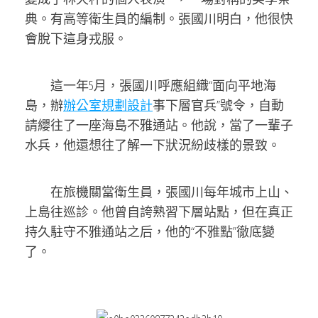
典。有高等衛生員的編制。張國川明白，他很快
會脫下這身戎服。
這一年5月，張國川呼應組織“面向平地海
島，辦
辦公室規劃設計
事下層官兵”號令，自動
請纓往了一座海島不雅通站。他說，當了一輩子
水兵，他還想往了解一下狀況紛歧樣的景致。
在旅機關當衛生員，張國川每年城市上山、
上島往巡診。他曾自誇熟習下層站點，但在真正
持久駐守不雅通站之后，他的“不雅點”徹底變
了。