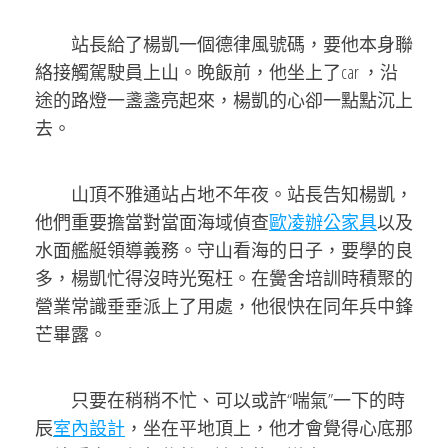
站長給了楊凱一個德律風號碼，要他本身聯
絡接觸駕駛員上山。晚飯前，他坐上了car ，沿
途的路燈一盞盞亮起來，楊凱的心卻一點點沉上
去。
山頂不雅通站占地不年夜。站長告知楊凱，
他們重要擔當對當面海域偵查
歐凌辦公家具
以及
水面艦艇領導義務。守山看海的日子，要學的良
多，楊凱忙得沒時光冤枉。在黌舍培訓時積聚的
營業常識垂垂派上了用處，他很快在同年兵中鋒
芒畢露。
只要在稍稍不忙、可以或許“喘氣”一下的時
辰
室內設計
，坐在平地頂上，他才會覺得心底那