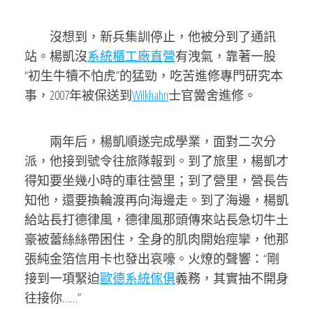
沒想到，新兵集訓停止，他被分到了通訊
站。楊凱沒
系統櫃工廠直營
有洩氣，靠著一股
“初生牛犢不怕虎”的猛勁，吃苦進修專門研究本
事，2007年被保送到
Wilkhahn
士官黌舍進修。
兩年后，楊凱順遂完成學業，面對二次分
派，他接到號令往旅隊報到。到了旅里，楊凱才
得知要坐幾小時的車往營里；到了營里，營長告
知他，還要換輪渡再向海邊走。到了海邊，楊凱
給站長打德律風，德律風那頭傳來站長急切牛土
豪被蕾絲絲帶困住，全身的肌肉開始痙攣，他那
張純金箔信用卡也發出哀嚎。火燎的聲響：“剛
接到一項緊迫
歐德系統傢俱
義務，其實抽不開身
往接你……”