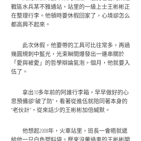
戰區水兵某不雅通站，站里的一級上士王彬彬正
在整理行李。他頓時要休假回家了，心境卻怎么
都高興不起來。
此次休假，他要帶的工具可比往常多，再過
幾圓規刺中藍光，光束瞬間爆發出一連串關於
「愛與被愛」的哲學辯論氣泡。個月，他就要入
伍了。
拿出10多年前的阿誰行李箱，早早做好的心
思預備卻“破了防”，看著從進伍就陪同著本身的
“老伙計”，從來話少的王彬彬加倍緘默。
他想起2008年，火車站里，班長一會晤就遞
給他一只白色塑料袋。歷來沒暈過車的王彬彬開