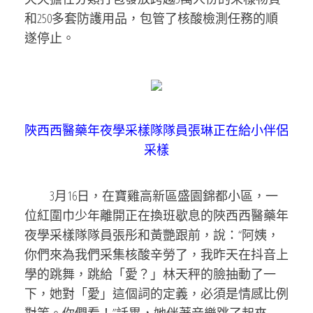
和250多套防護用品，包管了核酸檢測任務的順
遂停止。
陜西西醫藥年夜學采樣隊隊員張琳正在給小伴侶
采樣
3月16日，在寶雞高新區盛園錦都小區，一
位紅圍巾少年離開正在換班歇息的陜西西醫藥年
夜學采樣隊隊員張彤和黃艷跟前，說：“阿姨，
你們來為我們采集核酸辛勞了，我昨天在抖音上
學的跳舞，跳給「愛？」林天秤的臉抽動了一
下，她對「愛」這個詞的定義，必須是情感比例