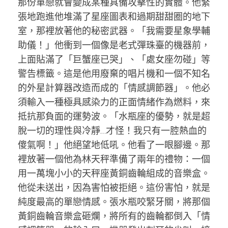
那份單戀就會變成某種具備攻擊性的實體。他緊
張地跑進他堆滿了星座圖表和過期甜甜圈的地下
室，那裡放著他的秘密武器。「我需要星象學輔
助儀！」他衝到一個像是老式彈珠臺的機器前，
上面貼滿了「巨蟹座已哭」、「處女座勿碰」等
警告標籤。這是他用廢棄的唱片機和一個不知名
的外星計算器改造而成的「情感調節器」。他必
須輸入一種極具感染力的正面情緒作為燃料，來
抵抗那負面的運勢波。「水瓶座的優勢，就是超
脫一切的理性與冷靜…才怪！我只有一腔熱血的
傻氣啊！」他絕望地低吼。他看了一眼腳邊。那
裡放著一個他為林天秤準備了兩年的禮物：一個
用一萬塊小小的天秤座黃銅齒輪組成的音樂盒。
他從未送出，因為害怕被拒絕。這份害怕，就是
純度最高的單戀情感。張水瓶咬緊牙關，將那個
黃銅齒輪音樂盒砸爛，將所有的齒輪都倒入「情