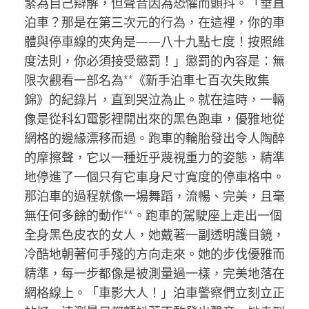
緊為自己辯解，但聲音因為恐懼而顫抖。「垂直
泊車？那是在第三次元的行為，在這裡，你的車
體與停車線的夾角是——八十九點七度！按照維
度法則，你必須接受懲罰！」懲罰的內容是：無
限次觀看一部名為**《新手泊車七百次失敗集
錦》的紀錄片，直到哭泣為止。就在這時，一輛
像是從科幻電影裡開出來的黑色跑車，優雅地從
網格的邊緣漂移而過。跑車的輪胎發出令人陶醉
的摩擦聲，它以一種近乎蔑視重力的姿態，精準
地停進了一個只有它車身尺寸寬度的停車格中。
那泊車的過程就像一場舞蹈，流暢、完美，且毫
無任何多餘的動作**。跑車的駕駛座上走出一個
全身黑色皮衣的女人，她戴著一副透明護目鏡，
冷酷地朝著何手殘的方向走來。她的步伐優雅而
精準，每一步都像是被測量過一樣，完美地落在
網格線上。「車影大人！」泊車警察們立刻立正