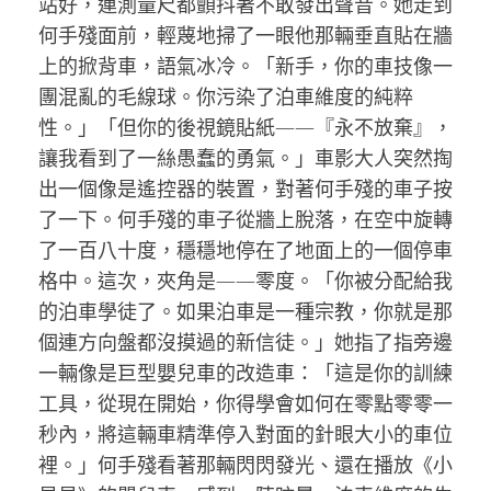
站好，連測量尺都顫抖著不敢發出聲音。她走到
何手殘面前，輕蔑地掃了一眼他那輛垂直貼在牆
上的掀背車，語氣冰冷。「新手，你的車技像一
團混亂的毛線球。你污染了泊車維度的純粹
性。」「但你的後視鏡貼紙——『永不放棄』，
讓我看到了一絲愚蠢的勇氣。」車影大人突然掏
出一個像是遙控器的裝置，對著何手殘的車子按
了一下。何手殘的車子從牆上脫落，在空中旋轉
了一百八十度，穩穩地停在了地面上的一個停車
格中。這次，夾角是——零度。「你被分配給我
的泊車學徒了。如果泊車是一種宗教，你就是那
個連方向盤都沒摸過的新信徒。」她指了指旁邊
一輛像是巨型嬰兒車的改造車：「這是你的訓練
工具，從現在開始，你得學會如何在零點零零一
秒內，將這輛車精準停入對面的針眼大小的車位
裡。」何手殘看著那輛閃閃發光、還在播放《小