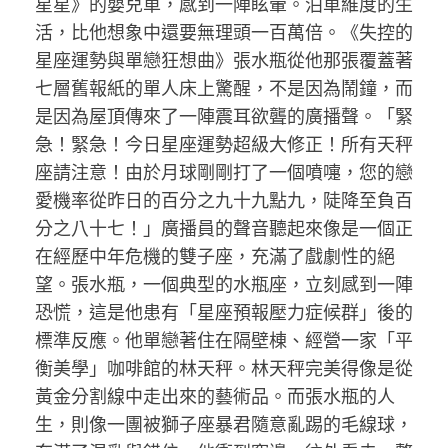
星星》的嬰兒車，感到一陣眩暈。泊車維度的生
活，比他想象中還要無理頭一百萬倍。《失控的
星座運勢與單戀狂想曲》張水瓶從他那張覆蓋著
七層舊報紙的單人床上驚醒，不是因為鬧鐘，而
是因為屋頂傳來了一陣震耳欲聾的廣播聲。「緊
急！緊急！今日星座運勢超級大修正！所有天秤
座請注意！由於月球剛剛打了一個噴嚏，您的戀
愛機率從昨日的百分之九十九點九，陡降至負百
分之八十七！」廣播員的聲音聽起來像是一個正
在經歷中年危機的雙子座，充滿了戲劇性的絕
望。張水瓶，一個典型的水瓶座，立刻感到一陣
恐慌，這是他患有「星座預報壓力症候群」後的
標準反應。他單戀著住在隔壁棟、經營一家「平
衡美學」咖啡館的林天秤。林天秤完美得像是從
黃金分割線中走出來的藝術品。而張水瓶的人
生，則像一團被獅子座暴君隨意亂踢的毛線球，