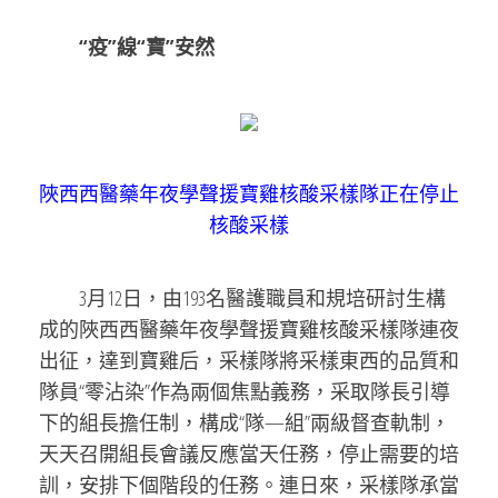
“疫”線“寶”安然
陜西西醫藥年夜學聲援寶雞核酸采樣隊正在停止
核酸采樣
3月12日，由193名醫護職員和規培研討生構
成的陜西西醫藥年夜學聲援寶雞核酸采樣隊連夜
出征，達到寶雞后，采樣隊將采樣東西的品質和
隊員“零沾染”作為兩個焦點義務，采取隊長引導
下的組長擔任制，構成“隊—組”兩級督查軌制，
天天召開組長會議反應當天任務，停止需要的培
訓，安排下個階段的任務。連日來，采樣隊承當