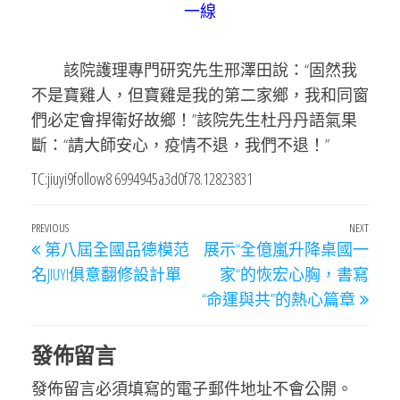
一線
該院護理專門研究先生邢澤田說：“固然我
不是寶雞人，但寶雞是我的第二家鄉，我和同窗
們必定會捍衛好故鄉！”該院先生杜丹丹語氣果
斷：“請大師安心，疫情不退，我們不退！”
TC:jiuyi9follow8 6994945a3d0f78.12823831
文
Previous
PREVIOUS
NEXT
Next
第八屆全國品德模范
展示“全億嵐升降桌國一
章
Post
Post
名JIUYI俱意翻修設計單
家“的恢宏心胸，書寫
導
“命運與共”的熱心篇章
覽
發佈留言
發佈留言必須填寫的電子郵件地址不會公開。