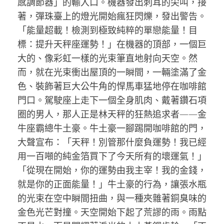
感調節器」的輸入口。機器發出刺耳的尖叫，接
著，彈珠臺上的燈光開始瘋狂閃爍，發出警告。
「能量超載！檢測到極致純粹的單戀能量！目
標：提升天秤座運勢！」在機器的頂部，一個巨
大的、像彩虹一樣的光束筆直地射向天空。然
而，就在光束衝出屋頂的一瞬間，一輛塗滿了金
色、裝飾著巨大公牛角的悍馬車猛地停在咖啡館
門口。駕駛座上走下一個全身肌肉、戴著鑽石項
圈的男人，那人正是林天秤的狂熱追求者——金
牛座霸總牛土豪。牛土豪一腳踢開咖啡館的門，
大聲宣布：「天秤！別管那什麼負運勢！我已經
用一百噸的純金箔買下了今天所有的壞運氣！」
「從現在開始，你的運勢由我主宰！我的金錢，
就是你的正面能量！」牛土豪的行為，讓張水瓶
的光束在空中瞬間扭曲，與一種夾雜著銅臭味的
金色光芒對撞。天空開始下起了荒謬的雨。雨點