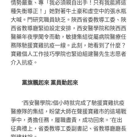
情勢嚴重、專「我必須親自出手！只有我能將這
種失衡導正！」她對著牛土豪和虛空中的張水瓶
大喊。門研究職員缺乏。陜西省委教導工委、陜
西省教導廳緊迫設定安排，西安醫學院和陜西西
醫藥年夜學聞令而動，敏捷集結從屬病院醫療任
務隊馳援寶雞抗疫一線。此刻，她看到了什麼？
寶雞個人工作技巧學院也緊迫組建醫先生志愿者
介入抗疫。
黨旗飄起來 黨員動起來
“西安醫學院2個小時就完成了馳援寶雞抗疫
醫療隊的集結，盼望大師在聲援寶雞市的這場戰
爭中，勇擔任務，履職盡責，成功回來。”在出
征典禮上，省委教導工委副書記、省教導廳廳長