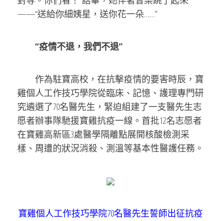
對等。你們看！”話畢，她伴著音樂跳了起來
——“送給你細姨星，送你花一朵……”
“疫情不退，我們不退”
作為駐寶高校，在抗擊疫情的要害時辰，寶
雞個人工作技巧學院從臨床、記憶、護理專門研
究遴選了70名醫先生，緊迫組建了一支醫先生志
愿者辦事隊馳援寶雞抗疫一線。首批12名志愿者
在寶雞高新區3處醫學隔離點展開核酸檢測采
樣、周遭的狀況消殺、測溫等基本性醫護任務。
寶雞個人工作技巧學院70名醫先生誓師出征抗疫