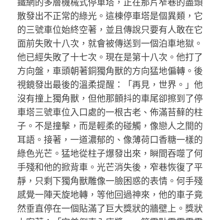
鐵網的多層機械式停車塔，正在那片窄巷的盡頭
散發出不正常的綠光。這棟停車塔是個異類，它
的三號車位始終空著，並且傳說只要有人敢在它
面前失敗十八次，就會被傳送到一個泊車地獄。
他已經失敗了十七次。現在是第十八次。他打了
方向盤，車頭朝著銅獨角獸的方向猛地偏轉。後
視鏡發出最後的溫柔提醒：「再見，世界。」他
沒有撞上獨角獸，但他那顫抖的車尾卻擦到了停
車塔三號車位入口處的一根古老、佈滿苔蘚的柱
子。不是撞擊，而是輕柔的碰觸，像戀人之間的
耳語。接著，一道濃郁的、像薄荷口香糖一樣的
綠色光芒。猛地從柱子爆發出來，瞬間吞噬了何
手殘和他的掀背車。光芒消失後，窄巷恢復了平
靜，只剩下獨角獸雕像一臉困惑的表情。何手殘
感覺一陣天旋地轉，等他回過神來，他的車子竟
然垂直停在一個貼滿了巨大獎狀的牆壁上。獎狀