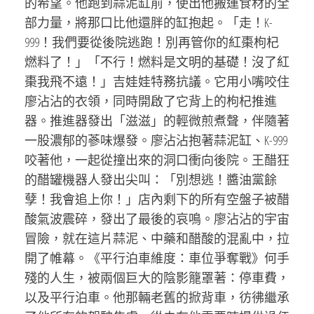
的希望。他跑到蒜泥缸前，使出他搬運食材的全
部力量，將那口比他還胖的缸抱起。「走！K-
999！我們要從後院逃跑！別再管你的紅棗枸杞
燃料了！」「不行！燃料是文明的基礎！沒了紅
棗我飛不遠！」吉娃娃特務抗議。它用小嘴咬住
廖沾沾的衣領，同時開啟了它背上的枸杞推進
器。推進器發出「滋滋」的輕微煎煮聲，伴隨著
一股濃郁的蔘味爆發。廖沾沾抱著蒜泥缸、K-999
咬著他，一起從撞出來的洞口衝向後院。王醋狂
的醋罐機器人發出尖叫：「別想逃！醬油黨餘
孽！我會追上你！」店內剩下的所有空盤子被醋
酸氣波震碎，發出了最後的哀鳴。廖沾沾的宇宙
冒險，就在這片蒜泥、中藥和醋酸的混亂中，拉
開了帷幕。《平行泊車維度：車位爭奪戰》何手
殘的人生，被兩個巨大的陰影籠罩著：停車費，
以及平行泊車。他那輛老舊的掀背車，彷彿繼承