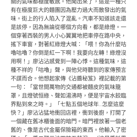
關的氣味都極度敏感。他聞出來了，這是一種只
有在極度巨大的麵團因為壓力過大而散發出的氣
味。街上的行人陷入了混亂。汽車不知道該走還
是該停，因為無論從哪個方向看，都是綠燈。一
個穿著西裝的男人小心翼翼地把車停在路中央，
搖下車窗，對著紅綠燈大喊：「喂！你為什麼咕
嚕咕嚕？你倒是紅一下啊！我要向左轉！綠燈沒
用啊！」廖沾沾感覺到一陣心悸。這種氣味，這
種不祥的「咕嚕」聲，與他兒時聽到的家傳預言
不謀而合。他想起家傳《沾醬秘笈》裡記載的第
一句：「當世間萬物的交通都被麵皮的氣味籠
罩，且燈號恒綠、聲如湯沸時，便是宇宙水餃臨
界點到來之時。」「七點五個地球年…怎麼這麼
快？」廖沾沾猛地衝回店裡，衝到後廚，打開了
一個藏在舊冰櫃後面的暗門。暗門裡放著一個老
舊的、像是古代金屬保險箱的東西。他輸入了密