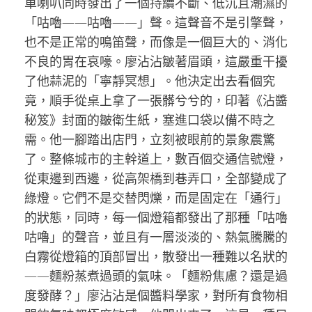
車喇叭同時發出了一個持續不斷、低沉且潮濕的
「咕嚕——咕嚕——」聲。這聲音不是引擎聲，
也不是正常的鳴笛聲，而像是一個巨大的、消化
不良的胃在哀嚎。廖沾沾皺著眉頭，這嚴重干擾
了他蒜泥的「寧靜冥想」。他決定出去看個究
竟，順手從桌上拿了一張髒兮兮的，印著《沾醬
秘笈》封面的皺衛生紙，塞進口袋以備不時之
需。他一腳踏出店門，立刻被眼前的景象震驚
了。整條城市的主幹道上，數百個交通信號燈，
從東邊到西邊，從高架橋到巷弄口，全部變成了
綠燈。它們不是交替閃爍，而是固定在「通行」
的狀態，同時，每一個燈箱都發出了那種「咕嚕
咕嚕」的聲音，並且有一層淡淡的、熱氣騰騰的
白霧從燈箱的頂部冒出，散發出一種難以名狀的
——麵粉蒸煮過頭的氣味。「麵粉焦慮？還是過
度發酵？」廖沾沾是個醬料學家，對所有食物相