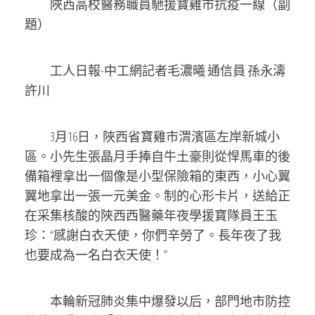
陜西高校醫務職員馳援寶雞市抗疫一線（副
題）
工人日報-中工網記者毛濃曦 通信員 孫永濤
許川
3月16日，陜西省寶雞市渭濱區左岸新城小
區。小先生張晶月手捧自牛土豪則從悍馬車的後
備箱裡拿出一個像是小型保險箱的東西，小心翼
翼地拿出一張一元美金。制的心形卡片，送給正
在采集核酸的陜西西醫藥年夜學援寶隊員王玉
珍：“感謝白衣天使，你們辛勞了。長年夜了我
也要成為一名白衣天使！”
本輪新冠肺炎集中爆發以后，部門地市防控