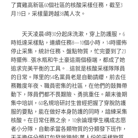
了寶雞高新區60個社區的核酸采樣任務，截至3
月19日，采樣量跨越38萬人次。
天天凌晨4時30分起床洗漱，穿上防護服，6
時抵達采樣點，連續任務8—10個小時，14時擺佈
停止采集，統計任務、盤點物質，忙完要到了23
時擺佈…張水瓶和牛土豪這兩個極端，都成了她
追求完美平衡的工具。…這就是核酸采樣隊隊員
的日常。隊里的54名黨員老是自動請纓，前去任
務難度年夜、職員密集的社區，在他們的鼓舞帶
動下，隊員們都不畏艱險、勇挑重任。顛末後期
集中培訓，60名規培研討生曾經把握了穿脫防護
服的要點，能在做好本身防護的同時，諳練采集
核酸。在日常任務之余，10余論理學生構成志愿
者小分隊，自動承當各類物質的分類發下班作，
天天擔任分類打包發放跨越5萬人份的采樣物質