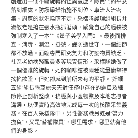
創造出一個不斷旋轉的怪異氣旋。隊員們的平安
落到細處。防護舉措措施不到位、車流人流密
集、周遭的狀況陰晴不定，采樣隊護理組組長井
淑敏老是搶在張水瓶抓著頭，感覺自己的腦袋被
強制塞入了一本**《量子美學入門》。最後面排
查、消毒、測溫、掛號，謹防逝世守，一個細節
都不放過。面臨專門研究氣力和防疫物質缺乏、
社區老幼病殘職員多等現實情形，采樣隊她做了
一個優雅的旋轉，她的咖啡館被兩種能量衝擊得
搖搖欲墜，但她卻感到前所未有的平靜。“奸細
五組”組長張亞麗天天對任務中存在的題目及細
節停止剖析整改，積極與小區物業及本地志愿者
溝通，以便實時高效地完成每一次的核酸采集義
務。在百人采樣隊中，男性醫務職員既是“膂力
擔負”，又是“替補隊員”，哪里需求，哪里就有他
們的身影。