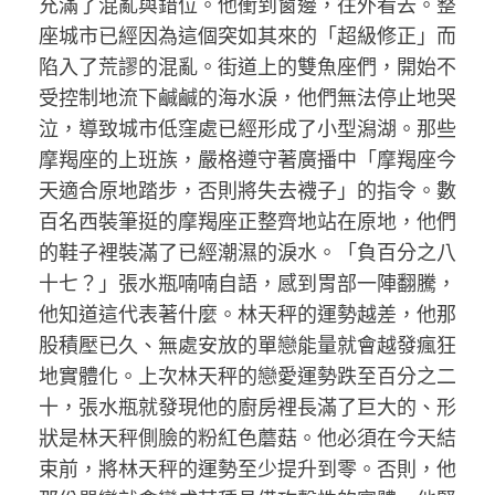
充滿了混亂與錯位。他衝到窗邊，往外看去。整
座城市已經因為這個突如其來的「超級修正」而
陷入了荒謬的混亂。街道上的雙魚座們，開始不
受控制地流下鹹鹹的海水淚，他們無法停止地哭
泣，導致城市低窪處已經形成了小型潟湖。那些
摩羯座的上班族，嚴格遵守著廣播中「摩羯座今
天適合原地踏步，否則將失去襪子」的指令。數
百名西裝筆挺的摩羯座正整齊地站在原地，他們
的鞋子裡裝滿了已經潮濕的淚水。「負百分之八
十七？」張水瓶喃喃自語，感到胃部一陣翻騰，
他知道這代表著什麼。林天秤的運勢越差，他那
股積壓已久、無處安放的單戀能量就會越發瘋狂
地實體化。上次林天秤的戀愛運勢跌至百分之二
十，張水瓶就發現他的廚房裡長滿了巨大的、形
狀是林天秤側臉的粉紅色蘑菇。他必須在今天結
束前，將林天秤的運勢至少提升到零。否則，他