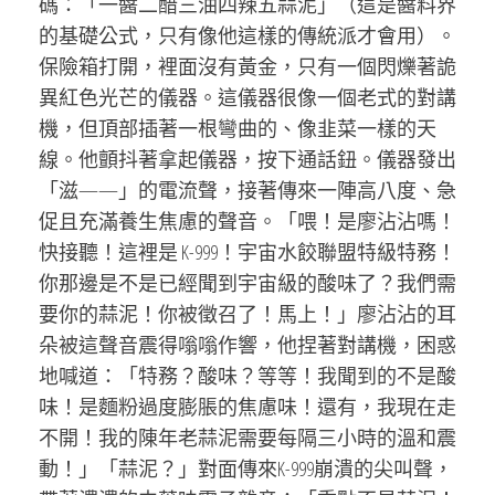
碼：「一醬二醋三油四辣五蒜泥」（這是醬料界
的基礎公式，只有像他這樣的傳統派才會用）。
保險箱打開，裡面沒有黃金，只有一個閃爍著詭
異紅色光芒的儀器。這儀器很像一個老式的對講
機，但頂部插著一根彎曲的、像韭菜一樣的天
線。他顫抖著拿起儀器，按下通話鈕。儀器發出
「滋——」的電流聲，接著傳來一陣高八度、急
促且充滿養生焦慮的聲音。「喂！是廖沾沾嗎！
快接聽！這裡是 K-999！宇宙水餃聯盟特級特務！
你那邊是不是已經聞到宇宙級的酸味了？我們需
要你的蒜泥！你被徵召了！馬上！」廖沾沾的耳
朵被這聲音震得嗡嗡作響，他捏著對講機，困惑
地喊道：「特務？酸味？等等！我聞到的不是酸
味！是麵粉過度膨脹的焦慮味！還有，我現在走
不開！我的陳年老蒜泥需要每隔三小時的溫和震
動！」「蒜泥？」對面傳來K-999崩潰的尖叫聲，