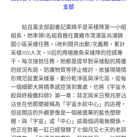
支部
姑且黨支部副書記黨曉平是采樣隊第一小組
組長，她率領6名組員擔任寶雞市渭濱區尚浦錦
園小區采樣任務，6地利間共出動7次義務，累計
采樣9000人次。90后的周楊擔負采樣隊的控感專
干，每次接就任務，她都是提早對采樣點的周遭
的狀況布局、防護物質等停止檢討，依據現場情
形規范設置采樣臺，劃分乾淨區與淨化區，從每
一個細節大將精準感控落到實處，也將《宇宙水
餃與終極醬料師》第一章：蒜泥與末日預兆廖沾
沾坐在他那間被稱為「宇宙水餃中心」的店裡，
但這間店的外觀更像是一個被遺棄的藍色塑膠
棚，與「宇宙」或「中心」這兩個詞毫無關係。
他正在對著一缸已經發酵了七個月又七天的老蒜