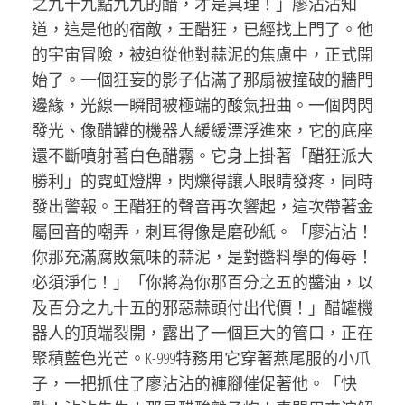
之九十九點九九的醋，才是真理！」廖沾沾知
道，這是他的宿敵，王醋狂，已經找上門了。他
的宇宙冒險，被迫從他對蒜泥的焦慮中，正式開
始了。一個狂妄的影子佔滿了那扇被撞破的牆門
邊緣，光線一瞬間被極端的酸氣扭曲。一個閃閃
發光、像醋罐的機器人緩緩漂浮進來，它的底座
還不斷噴射著白色醋霧。它身上掛著「醋狂派大
勝利」的霓虹燈牌，閃爍得讓人眼睛發疼，同時
發出警報。王醋狂的聲音再次響起，這次帶著金
屬回音的嘲弄，刺耳得像是磨砂紙。「廖沾沾！
你那充滿腐敗氣味的蒜泥，是對醬料學的侮辱！
必須淨化！」「你將為你那百分之五的醬油，以
及百分之九十五的邪惡蒜頭付出代價！」醋罐機
器人的頂端裂開，露出了一個巨大的管口，正在
聚積藍色光芒。K-999特務用它穿著燕尾服的小爪
子，一把抓住了廖沾沾的褲腳催促著他。「快