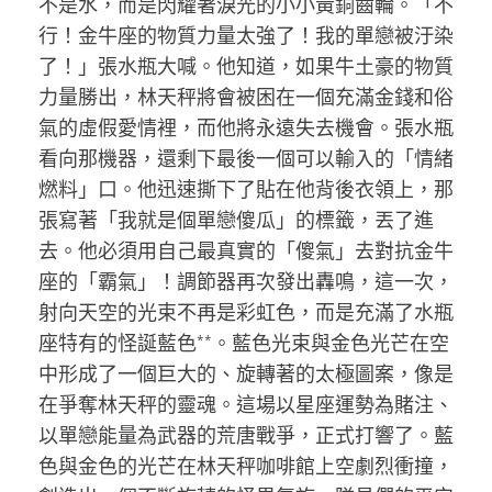
不是水，而是閃耀著淚光的小小黃銅齒輪。「不
行！金牛座的物質力量太強了！我的單戀被汙染
了！」張水瓶大喊。他知道，如果牛土豪的物質
力量勝出，林天秤將會被困在一個充滿金錢和俗
氣的虛假愛情裡，而他將永遠失去機會。張水瓶
看向那機器，還剩下最後一個可以輸入的「情緒
燃料」口。他迅速撕下了貼在他背後衣領上，那
張寫著「我就是個單戀傻瓜」的標籤，丟了進
去。他必須用自己最真實的「傻氣」去對抗金牛
座的「霸氣」！調節器再次發出轟鳴，這一次，
射向天空的光束不再是彩虹色，而是充滿了水瓶
座特有的怪誕藍色**。藍色光束與金色光芒在空
中形成了一個巨大的、旋轉著的太極圖案，像是
在爭奪林天秤的靈魂。這場以星座運勢為賭注、
以單戀能量為武器的荒唐戰爭，正式打響了。藍
色與金色的光芒在林天秤咖啡館上空劇烈衝撞，