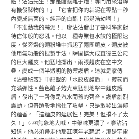
點！沾沾先生！那是醋酸離子炮！專門用來溶解
有機發酵物的！」「它會把你的蒜泥在零點一秒
內變成無菌的、純淨的白醋！那是浩劫啊！」
「不准動我的蒜泥！」廖沾沾發出了醬料學家對
待信仰般的怒吼。他以一種專業包水餃的極限速
度，從旁邊的麵粉堆中抓起了兩團麵皮。麵皮被
他用氣功般的捏製手法，瞬間擴大成直徑三公尺
的巨大麵皮。他猛地擲出，兩張麵皮在空中交
疊，變成一個半透明的防禦護盾。這就是家傳
《沾醬秘笈》中記載的「水餃皮護盾」，薄韌而
充滿彈性。藍色離子炮光束猛烈地擊中麵皮護
盾，發出了一聲像是汽水開蓋的聲音。護盾劇烈
震動，但奇蹟般地擋住了攻擊，只是散發出濃郁
的麵香。「這麵皮的延展性！完美！但撐不了太
久！」K-999焦急地大喊，中藥味更濃了。廖沾沾
知道，他必須帶走他那缸陳年老蒜泥，那是宇宙