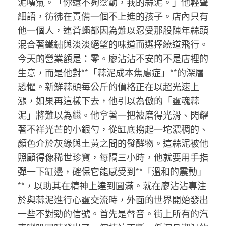
泥嘆氣。「你還不夠靈動，我的蒜泥。」他輕聲
細語，彷彿在責備一個不上進的孩子。店內只有
他一個人，連蒼蠅都因為難以忍受那股陳年蒜頭
混合著鐵鏽與淡淡絕望的味道而選擇繞道飛行。
今天的營業額是：零。廖沾沾不安的不是店裡的
生意，而是他對**「蒜泥成本焦慮症」**的深層
恐懼。新鮮蒜頭每公斤的價格正在以超光速上
漲，如果再這樣下去，他引以為傲的「靈魂蒜
泥」將難以為繼。他拿著一把被磨得光滑、閃耀
著不祥光芒的小銀勺，從缸底撈起一坨濃稠的、
顏色介於灰綠與土黃之間的發酵物。這蒜泥被他
照顧得像稀世珍寶，每隔三小時，他就要用手指
彈一下缸邊，確保它能感受到**「溫和的震動」
**，以助其在精神上達到圓滿。就在廖沾沾專注
於與蒜泥進行心靈交流時，外面的世界開始發出
一些不對勁的信號。首先是聲音。街上所有的汽