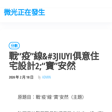
Skip
to
微光正在發生
the
content
分數
戰“疫”線&#3JIUYI俱意住
宅設計2;“寶”安然
2026 年 2 月 18 日
By
ADMIN
原題目：戰“疫”線 “寶”安然（主題）