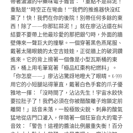
帶著濃濃的中藥味電子雜音：「重點不是蒜泥！
重點是**時空正在彎曲！**我們的推進器快沒紅
棗了！快！我們在你的後院！別帶任何多餘的東
西！除了——你那缸蒜泥！」就在廖沾沾還在糾
結要不要帶上他最珍愛的那把銀勺時，外面的牆
壁傳來一聲巨大的撞擊。一個穿著黑色燕尾服、
戴著太陽眼鏡的太空吉娃娃，正從牆上的破洞鑽
進來。它的背上揹著一個像是小型瓦斯桶的東
西，桶上用毛筆寫著「極品紅棗枸杞燃料」。
「你怎麼——」廖沾沾驚訝地瞪大了眼睛。K-999
用它的小短腿站得筆直，戴著白色手套的爪子優
雅地一揮：「沒時間了，沾沾先生！宇宙水餃快
要拉肚子了！我們必須在你被醋酸離子炮鎖定前
離開！」話音未落，一股極致尖銳、刺鼻的酸氣
猛地從店門口灌入，伴隨著一個狂妄自大的電子
音效：「警告！這裡的醬油比例嚴重失衡！百分