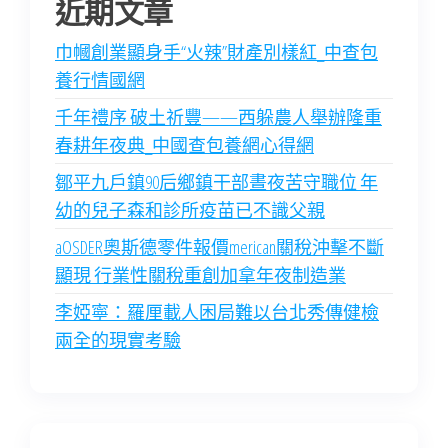
近期文章
巾幗創業顯身手“火辣”財產別樣紅_中查包
養行情國網
千年禮序 破土祈豐——西躲農人舉辦隆重
春耕年夜典_中國查包養網心得網
鄒平九戶鎮90后鄉鎮干部晝夜苦守職位 年
幼的兒子森和診所疫苗已不識父親
aOSDER奧斯德零件報價merican關稅沖擊不斷
顯現 行業性關稅重創加拿年夜制造業
李婭寧：羅厘載人困局難以台北秀傳健檢
兩全的現實考驗