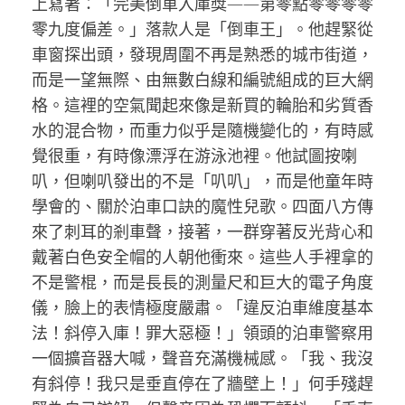
上寫著：「完美倒車入庫獎——第零點零零零零
零九度偏差。」落款人是「倒車王」。他趕緊從
車窗探出頭，發現周圍不再是熟悉的城市街道，
而是一望無際、由無數白線和編號組成的巨大網
格。這裡的空氣聞起來像是新買的輪胎和劣質香
水的混合物，而重力似乎是隨機變化的，有時感
覺很重，有時像漂浮在游泳池裡。他試圖按喇
叭，但喇叭發出的不是「叭叭」，而是他童年時
學會的、關於泊車口訣的魔性兒歌。四面八方傳
來了刺耳的剎車聲，接著，一群穿著反光背心和
戴著白色安全帽的人朝他衝來。這些人手裡拿的
不是警棍，而是長長的測量尺和巨大的電子角度
儀，臉上的表情極度嚴肅。「違反泊車維度基本
法！斜停入庫！罪大惡極！」領頭的泊車警察用
一個擴音器大喊，聲音充滿機械感。「我、我沒
有斜停！我只是垂直停在了牆壁上！」何手殘趕