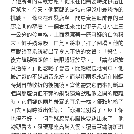
了他所有的駕駛焦慮，從未在他需要時提供過任
何幫助。今天，他面臨的是城市傳說中最恐怖的
挑戰，一條夾在理髮店與一間專賣金屬雕像的畫
廊之間的窄巷。一個看起來比他車子尺寸小上三
十公分的停車格，上面還灑著一層可疑的白色粉
末。何手殘深吸一口氣。將車子打了倒檔。他的
車載語音系統發出了令人不快的女聲：「警告，
後方障礙物距離：無限趨近於零。」「請考慮放
棄治療。」他忽略了警告，開始緩慢地倒車。他
最討厭的不是語音系統，而是那兩塊永遠在關鍵
時刻自動收折的後視鏡。當他需要它們來判斷車
體與那座價值不菲的銅製獨角獸雕像之間的距離
時，它們卻像兩片羞澀的耳朵一樣，優雅地縮了
回去。同時發出低語：「你還是別看了，反正你
也停不好。」何手殘感覺心臟快要跳出來了。他
轉頭看去，發現那座高聳入雲、覆蓋著鏽跡斑斑