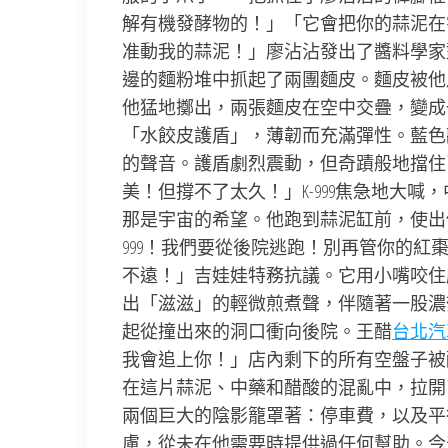
解有機發酵物的！」「它會把你的蒜泥在
准動我的蒜泥！」廖沾沾發出了醬料學家
邊的麵粉堆中抓起了兩團麵皮。麵皮被他
他猛地擲出，兩張麵皮在空中交疊，變成
「水餃皮護盾」，薄韌而充滿彈性。藍色
的聲音。護盾劇烈震動，但奇蹟般地擋住
美！但撐不了太久！」K-999焦急地大
那是宇宙的希望。他跑到蒜泥缸前，使出
999！我們要從後院逃跑！別再管你的
不遠！」吉娃娃特務抗議。它用小嘴咬住
出「滋滋」的輕微煎煮聲，伴隨著一股濃
起從撞出來的洞口衝向後院。王醋
台北汽
我會追上你！」店內剩下的所有空盤子被
在這片蒜泥、中藥和醋酸的混亂中，拉開
兩個巨大的陰影籠罩著：停車費，以及平
慮，從未在他需要時提供過任何幫助。今