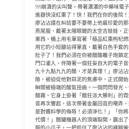
999崩潰的尖叫聲，帶著濃濃的中藥味電
進器快沒紅棗了！快！我們在你的後院！
廖沾沾還在糾結要不要帶上他最珍愛的那
燕尾服、戴著太陽眼鏡的太空吉娃娃，正
東西，桶上用毛筆寫著「極品紅棗枸杞燃
用它的小短腿站得筆直，戴著白色手套的
肚子了！我們必須在你被醋酸離子炮鎖定
門口灌入，伴隨著一個狂妄自大的電子音
九十九點九九的醋，才是真理！」廖沾沾
險，被迫從他對蒜泥的焦慮中，正式開始
瞬間被極端的酸氣扭曲。一個閃閃發光、
醋霧。它身上掛著「醋狂派大勝利」的霓
音再次響起，這次帶著金屬回音的嘲弄，
是對醬料學的侮辱！必須淨化！」「你將
代價！」醋罐機器人的頂端裂開，露出了一
服的小爪子，一把抓住了廖沾沾的褲腳催