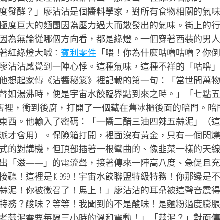
度發酵？」廖沾沾是個醬料學家，對所有食物相關的氣味
極度巨大的麵團因為壓力過大而散發出的氣味。街上的行
因為無論從哪個方向看，都是綠燈。一個穿著西裝的男人
著紅綠燈大喊：
賓利零件
「喂！你為什麼咕嚕咕嚕？你倒
廖沾沾感覺到一陣心悸。這種氣味，這種不祥的「咕嚕」
他想起家傳《沾醬秘笈》裡記載的第一句：「當世間萬物
聲如湯沸時，便是宇宙水餃臨界點到來之時。」「七點五
店裡，衝到後廚，打開了一個藏在舊冰櫃後面的暗門。暗
東西。他輸入了密碼：「一醬二醋三油四辣五蒜泥」（這
派才會用）。保險箱打開，裡面沒有黃金，只有一個閃爍
式的對講機，但頂部插著一根彎曲的、像韭菜一樣的天線
出「滋——」的電流聲，接著傳來一陣高八度、急促且充
聽！這裡是 K-999！宇宙水餃聯盟特級特務！你那邊是
蒜泥！你被徵召了！馬上！」廖沾沾的耳朵被這聲音震得
特務？酸味？等等！我聞到的不是酸味！是麵粉過度膨脹
老蒜泥需要每隔三小時的溫和震動！」「蒜泥？」對面傳來