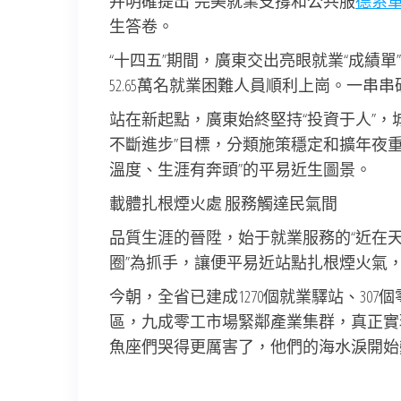
并明確提出“完美就業支撐和公共服
德系
生答卷。
“十四五”期間，廣東交出亮眼就業“成績單
52.65萬名就業困難人員順利上崗。一串
站在新起點，廣東始終堅持“投資于人”，
不斷進步”目標，分類施策穩定和擴年夜
溫度、生涯有奔頭”的平易近生圖景。
載體扎根煙火處 服務觸達民氣間
品質生涯的晉陞，始于就業服務的“近在天
圈”為抓手，讓便平易近站點扎根煙火氣
今朝，全省已建成1270個就業驛站、30
區，九成零工市場緊鄰產業集群，真正實
魚座們哭得更厲害了，他們的海水淚開始