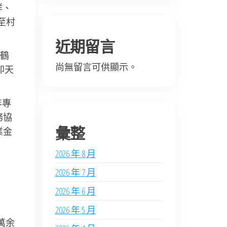
烊、
至村
近期留言
鶴
尚無留言可供顯示。
即天
年專
務協
彙整
業金
2026 年 8 月
2026 年 7 月
2026 年 6 月
2026 年 5 月
3萬余