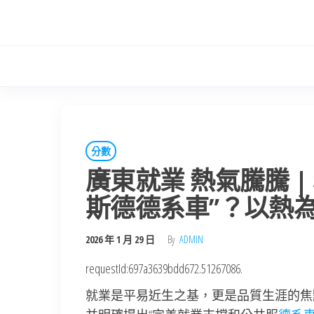
Skip
to
the
content
分數
廣東就業 熱氣騰騰 |
斯德德系車”？以熱
2026 年 1 月 29 日
By
ADMIN
requestId:697a3639bdd672.51267086.
就業是平易近生之基，更是品質生涯的焦