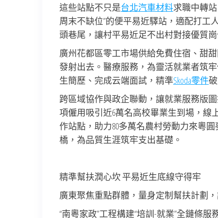
這些站點不只是
台北汽車材料
求職中轉站
周末不缺位”的便平易近驛站，適配打工人
頭巷尾，讓村平易近足不出村對接優質崗
廣州花都區零工市場供給免費住宿、甜甜
發射出去。醫療服務，為靈活就業者筑牢保
生簡歷、完成云端面試，精準
Skoda零件
破
跨區域協作與政企聯動，讓就業服務版圖持續擴
項僱用吸引近6萬名高校畢業生到場，線上
作站點，助力80多萬名農村勞動力來粵圓
橋，為品質生涯筑牢支出基礎。
精準幫扶潤心坎 平易近生底線守得牢
廣東聚焦重點群體，量身定制幫扶計劃，
“南粵家政”工程構建“培訓-就業”全鏈條服務