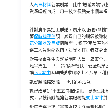
人
汽車材料
就業創業。此中“增城媽媽”以
資漲幅近四成，用一技之長點亮巾幗幸福
針對農平易近工群體，廣東以“服務+關懷
著
保時捷零件
頭，感覺自己的腦袋被強制
氣分離器改良版
隨時辦”；線下“南粵春熱”
務工人員返鄉返崗，讓異地打拼者安身更
對高校畢業生與就業困難人員，廣東全力兜
難畢業生“一人一策”精準幫扶；健全就業
讓
BMW零件
困難群體求職路上不孤單，穩
數智賦能提效能 brand引領添活氣
數智改革是“十五五”期間優化平易近生服
式，以技術賦能讓就業服務提
賓士零件
質
聚焦業務需求《宇宙水餃與終極醬料師》