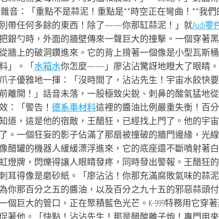
子雜音：「重點不是蒜泥！重點是**時空正在彎曲！**我們
別帶任何多餘的東西！除了——你那缸蒜泥！」就
Audi零
把銀勺時，外面的牆壁傳來一聲巨大的撞擊。一個穿著黑
從牆上的破洞鑽進來。它的背上揹著一個像是小型瓦斯桶
料」。「
水箱水
你怎麼——」廖沾沾驚訝地瞪大了眼睛。K-
爪子優雅地一揮：「沒時間了，沾沾先生！宇宙水餃快要
前離開！」話音未落，一股極致尖銳、刺鼻的酸氣猛地從
效：「警告！
德系車材料
這裡的醬油比例嚴重失衡！百分
知道，這是他的宿敵，王醋狂，已經找上門了。他的宇宙
了。一個狂妄的影子佔滿了那扇被撞破的牆門邊緣，光線
像醋罐的機器人緩緩漂浮進來，它的底座還不斷噴射著白
虹燈牌，閃爍得讓人眼睛發疼，同時發出警報。王醋狂的
刺耳得像是磨砂紙。「廖沾沾！你那充滿腐敗氣味的蒜泥
為你那百分之五的醬油，以及百分之九十五的邪惡蒜頭付
個巨大的管口，正在聚積藍色光芒。K-999特務用它穿著
促著他。「快點！沾沾先生！那是醋酸離子炮！專門用來