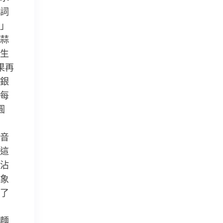
詞
」
蒜
生
果再
銀
每
圓
音
這
沾
象
了
麵