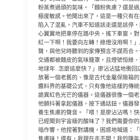
粉蒸煮過頭的氣味。「麵粉焦慮？還是過
極度敏感。他聞出來了，這是一種只有在
陷入了混亂。汽車不知道該走還是該停，
心翼翼地把車停在路中央，搖下車窗，對
紅一下啊！我要向左轉！綠燈沒用啊！」
聲，與他兒時聽到的家傳預言不謀而合。
交通都被麵皮的氣味籠罩，且燈號恒綠、
地球年…怎麼這麼快？」廖沾沾猛地衝回
放著一個老舊的、像是古代金屬保險箱的
醬料界的基礎公式，只有像他這樣的傳統
詭異紅色光芒的儀器。這儀器很像一個老
他顫抖著拿起儀器，按下通話鈕。儀器發
養生焦慮的聲音。「喂！是廖沾沾嗎！快接
已經聞到宇宙級的酸味了？我們需要你的
嗡作響，他捏著對講機，困惑地喊道：「
焦慮味！還有，我現在走不開！我的陳年