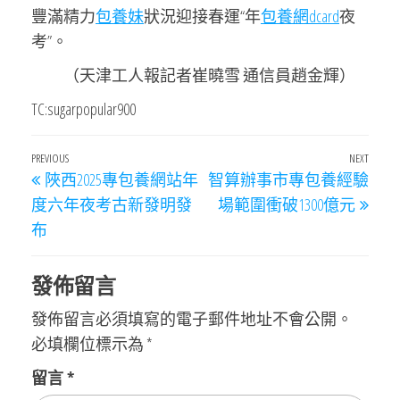
豐滿精力
包養妹
狀況迎接春運“年
包養網dcard
夜
考”。
（
天津工人報
記者崔曉雪 通信員趙金輝
）
TC:sugarpopular900
文
Previous
PREVIOUS
NEXT
Next
陜西2025專包養網站年
智算辦事市專包養經驗
章
Post
Post
度六年夜考古新發明發
場範圍衝破1300億元
導
布
覽
發佈留言
發佈留言必須填寫的電子郵件地址不會公開。
必填欄位標示為
*
留言
*