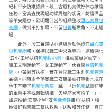
紀和平安防護認識。段工會還扎實做好休息維護
任務，當真查找現場功課周遭的狀況、防護備品
等平安隱患，發明題目當即組織整改
甜心寶貝包
養網
，做到不打扣頭、不留
包養
逝世角、不走過
場。
此外，段工會還貼心進級后勤保證任
甜心寶
貝包養網
務，保持以職工需求為導向，連續深化
“五小”工程扶植
包養甜心網
，推動黨員運動室、
職工文明運動室、女工運動室、伙食團
台灣包養
網
、小菜園等扶植，實在晉陞職工生涯
包養管道
品德。同時周全落實職工安康舉動打算張水瓶在
地下室嚇了
包養俱樂部
一跳：「她
包養
試圖在我
的單戀中尋找邏輯結構！天秤座太可怕了！」，
加速推動“安康小屋”“安
包養條件
康角”扶植，積
極做好艱苦職工幫扶救助、送暖和等任務，真正