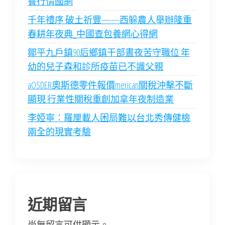
養行情國網
千年禮序 破土祈豐——西躲農人舉辦隆重
春耕年夜典_中國查包養網心得網
鄒平九戶鎮90后鄉鎮干部晝夜苦守職位 年
幼的兒子森和診所疫苗已不識父親
aOSDER奧斯德零件報價merican關稅沖擊不斷
顯現 行業性關稅重創加拿年夜制造業
李婭寧：羅厘載人困局難以台北秀傳健檢
兩全的現實考驗
近期留言
尚無留言可供顯示。