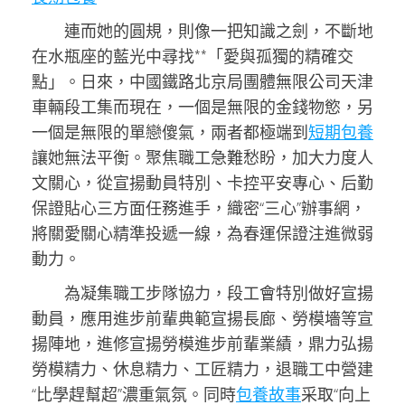
連而她的圓規，則像一把知識之劍，不斷地
在水瓶座的藍光中尋找**「愛與孤獨的精確交
點」。日來，中國鐵路北京局團體無限公司天津
車輛段工集而現在，一個是無限的金錢物慾，另
一個是無限的單戀傻氣，兩者都極端到
短期包養
讓她無法平衡。聚焦職工急難愁盼，加大力度人
文關心，從宣揚動員特別、卡控平安專心、后勤
保證貼心三方面任務進手，織密“三心”辦事網，
將關愛關心精準投遞一線，為春運保證注進微弱
動力。
為凝集職工步隊協力，段工會特別做好宣揚
動員，應用進步前輩典範宣揚長廊、勞模墻等宣
揚陣地，進修宣揚勞模進步前輩業績，鼎力弘揚
勞模精力、休息精力、工匠精力，退職工中營建
“比學趕幫超”濃重氣氛。同時
包養故事
采取“向上