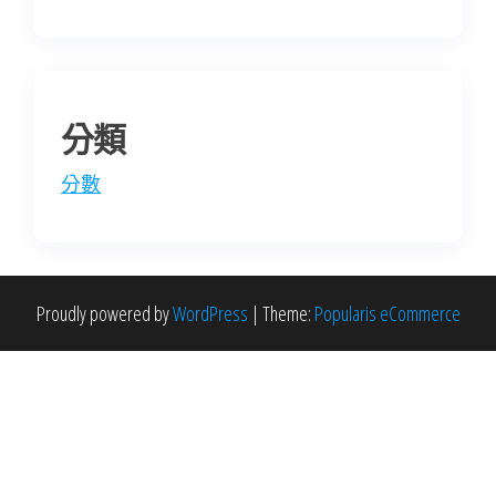
分類
分數
Proudly powered by
WordPress
|
Theme:
Popularis eCommerce