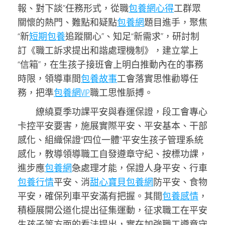
報、對下談”任務形式，從職
包養網心得
工群眾
關懷的熱門、難點和疑點
包養網
題目進手，聚焦
“新
短期包養
追蹤關心”、知足“新需求”，研討制
訂《職工訴求提出和諧處理機制》，建立掌上
“信箱”，在生孩子接班會上明白推動內在的事務
時限，領導車間
包養故事
工會落實思惟勸導任
務，把準
包養網VIP
職工思惟脈搏。
繚繞夏季功課平安與春運保證，段工會專心
卡控平安要害，施展實際平安、平安基本、干部
感化、組織保證“四位一體”平安生孩子管理系統
感化，教導領導職工自發遵章守紀、按標功課，
進步應
包養網
急處理才能，保證人身平安、行車
包養行情
平安、消
甜心寶貝包養網
防平安、食物
平安，確保列車平安滿有把握。其間
包養感情
，
積極展開公道化提出征集運動，征求職工在平安
生孩子等方面的看法提出，實在加強職工遵章守