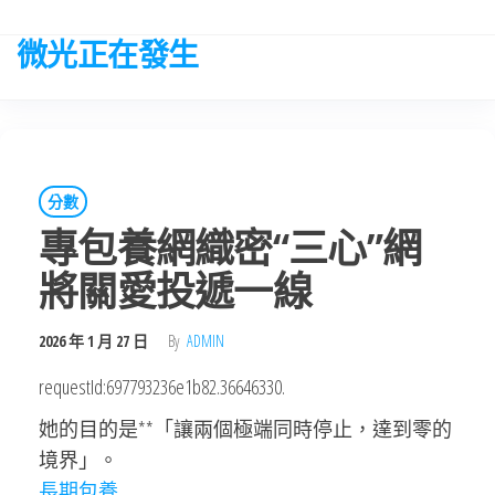
Skip
to
微光正在發生
the
content
分數
專包養網織密“三心”網
將關愛投遞一線
2026 年 1 月 27 日
By
ADMIN
requestId:697793236e1b82.36646330.
她的目的是**「讓兩個極端同時停止，達到零的
境界」。
長期包養