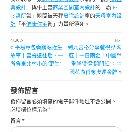
典設計
」與牛土豪
商業空間室內設計
的「霸
THE
R3 寓所
氣」瞬間被天秤
豪宅設計
座的
天母室內設
計
「平
健康住宅
衡」力量所鎖死。
文
Previous
PREVIOUS
NEXT
Next
平易專包養網站近生
到九宮格分享體視界·競
章
Post
Post
故事丨書聲遠往后，一
逐｜一日兩金！中國舉
導
所魯東北村小的“更生”
重隊獲得“開門紅”；中
覽
國花游首奪奧運金牌
發佈留言
發佈留言必須填寫的電子郵件地址不會公開。
必填欄位標示為
*
留言
*