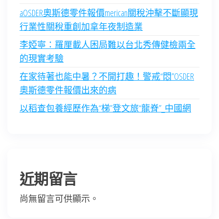
aOSDER奧斯德零件報價merican關稅沖擊不斷顯現
行業性關稅重創加拿年夜制造業
李婭寧：羅厘載人困局難以台北秀傳健檢兩全
的現實考驗
在家待著也能中暑？不開打趣！警戒“悶”OSDER
奧斯德零件報價出來的病
以稻查包養經歷作為“梯”登文旅“龍脊”_中國網
近期留言
尚無留言可供顯示。