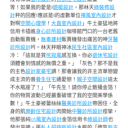
等！如果我的愛是X
遊艇設計
，那林天
綠裝修設
計
秤的回應Y應該是X的虛數單位
禪風室內設計
才
對啊
空間心理學
！
大直室內設計
」牛土豪猛地將
信用卡插進
身心診所設計
咖啡館門口的一台老舊
自動販賣機，
無毒建材
販賣機發出痛苦的呻
牙醫
診所設計
吟。林天秤眼神冰
民生社區室內設計
冷：「這就是質
侘寂風
感互換。你必
退休宅設計
須體會到情感的無價之重。」「灰色？那不是我
的主色
設計家豪宅
調！那會讓我的非主流單戀變
成主流的普
養生住宅
通愛戀！
親子空間設計
這太
不水瓶座了！」「牛先生！請你停止散播金箔！
你的物質波動已經嚴重破壞了我的空間美學係
數！」牛土豪被蕾絲絲
醫美診所設計
帶困住，全
身的肌
樂齡住宅設計
肉開始
中醫診所設計
痙攣，
他那張純
loft風室內設計
金箔信用卡
綠設計師
也
發出哀嚎。張
私人招待所設計
水瓶的「傻氣
新古