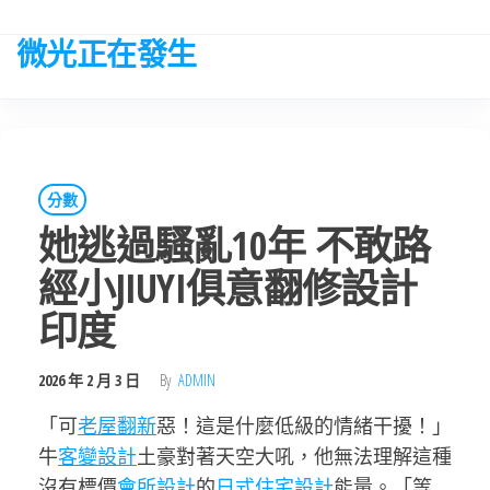
Skip
to
微光正在發生
the
content
分數
她逃過騷亂10年 不敢路
經小JIUYI俱意翻修設計
印度
2026 年 2 月 3 日
By
ADMIN
「可
老屋翻新
惡！這是什麼低級的情緒干擾！」
牛
客變設計
土豪對著天空大吼，他無法理解這種
沒有標價
會所設計
的
日式住宅設計
能量。「等