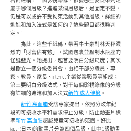
若何建構？一個影視錄像，依據哪些要從來判定
屬于哪個層級？進進某個層級后，是固定不變，
仍是可以或許不受拘束活動到其他層級，詳細的
進進和加入法式是如何的？這些題目都很難判
定。”
為此，這些千紙鶴，帶著牛土豪對林天秤濃
烈的「財富佔有慾」，試圖包裹並壓制水瓶座的
怪誕藍光。她提出，起首要明白分級尺度；其次
是樹立一個分級委員會，由相干部分職員、專
家、教員、家長、internet企業從業職員等組成；
第三要明白分級法式，對于每個影視錄像的分級
有詳細的進進和加入法式
新竹 成人健檢
。
新竹 高血脂
受訪專家提出，依照分歧年紀
段的可接收水平和需求停止分級，防止動畫片標
準
新竹 高血脂
超越兒童可接收的范圍。好比
japan(日本)的動畫片分為四個品級，此中G級動畫