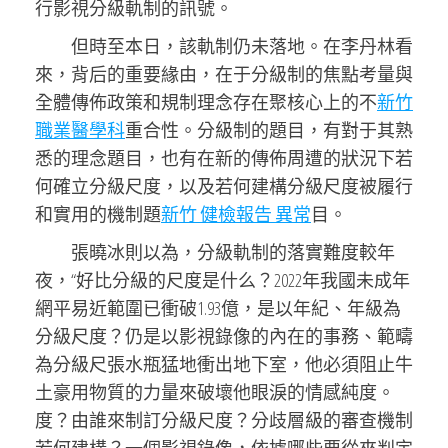
行影視分級軌制的訊號。
但時至本日，該軌制仍未落地。在李丹林看
來，背后的重要緣由，在于分級制的焦點考量與
全體傳佈政策和規制理念存在聚核心上的不
新竹
職業醫學科
重合性。分級制的題目，有對于其熟
悉的理念題目，也有在新的傳佈周遭的狀況下若
何確立分級尺度，以及若何建構分級尺度被履行
和實用的機制題
新竹 健檢報告 異常
目。
張曉冰則以為，分級軌制的落實難度較年
夜，“好比分級的尺度是什么？2022年我國未成年
網平易近範圍已衝破1.93億，是以年紀、年級為
分級尺度？仍是以影視錄像的內在的事務、範疇
為分級尺張水瓶猛地衝出地下室，他必須阻止牛
土豪用物質的力量來破壞他眼淚的情感純度。
度？由誰來制訂分級尺度？分歧層級的審查機制