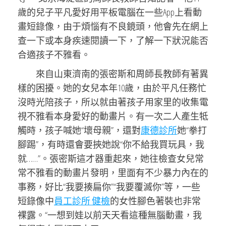
歲的兒子平凡愛好用平板電腦在一些App上看動
畫短錄像，由于煩惱有不良鏡頭，他會先在網上
查一下或本身疾速閱讀一下，了解一下狀況能否
合適孩子不雅看。
來自山東濟南的張密斯和周師長教師有著異
樣的困擾。她的女兒本年10歲，由於平凡任務忙
沒時光陪孩子，所以就由著孩子用家里的收集電
視不雅看本身愛好的動畫片。有一次二人產生牴
觸時，孩子喊她“壞母親”，還對
康德診所
她“拳打
腳踢”，有時還會要挾她說“你不給我買玩具，我
就……”。張密斯這才器重起來，她往檢查女兒常
常不雅看的動畫片發明，里面有不少暴力內在的
事務，好比“我要揍扁你”“我要覆滅你”等，一些
短錄像中
員工診所 健檢
的女性腳色著裝也非常
裸露。“一想到娃以前天天看這種無腦動畫，我