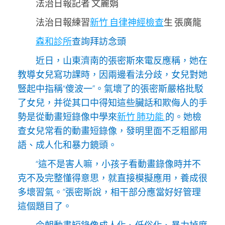
法治日報記者 文麗娟
法治日報練習
新竹 自律神經檢查
生 張廣龍
森和診所
查詢拜訪念頭
近日，山東濟南的張密斯來電反應稱，她在
教導女兒寫功課時，因兩邊看法分歧，女兒對她
豎起中指稱“傻波一”。氣壞了的張密斯嚴格批駁
了女兒，并從其口中得知這些臟話和欺侮人的手
勢是從動畫短錄像中學來
新竹 肺功能
的。她檢
查女兒常看的動畫短錄像，發明里面不乏粗鄙用
語、成人化和暴力鏡頭。
“這不是害人嘛，小孩子看動畫錄像時并不
克不及完整懂得意思，就直接模擬應用，養成很
多壞習氣。”張密斯說，相干部分應當好好管理
這個題目了。