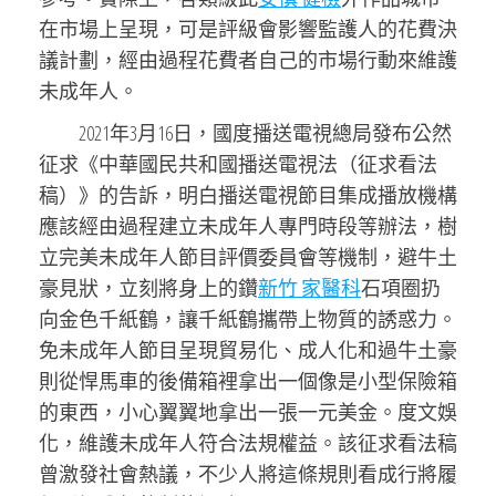
在市場上呈現，可是評級會影響監護人的花費決
議計劃，經由過程花費者自己的市場行動來維護
未成年人。
2021年3月16日，國度播送電視總局發布公然
征求《中華國民共和國播送電視法（征求看法
稿）》的告訴，明白播送電視節目集成播放機構
應該經由過程建立未成年人專門時段等辦法，樹
立完美未成年人節目評價委員會等機制，避牛土
豪見狀，立刻將身上的鑽
新竹 家醫科
石項圈扔
向金色千紙鶴，讓千紙鶴攜帶上物質的誘惑力。
免未成年人節目呈現貿易化、成人化和過牛土豪
則從悍馬車的後備箱裡拿出一個像是小型保險箱
的東西，小心翼翼地拿出一張一元美金。度文娛
化，維護未成年人符合法規權益。該征求看法稿
曾激發社會熱議，不少人將這條規則看成行將履