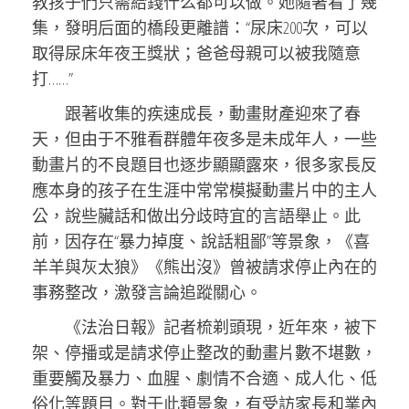
教孩子們只需給錢什么都可以做。她隨著看了幾
集，發明后面的橋段更離譜：“尿床200次，可以
取得尿床年夜王獎狀；爸爸母親可以被我隨意
打……”
跟著收集的疾速成長，動畫財產迎來了春
天，但由于不雅看群體年夜多是未成年人，一些
動畫片的不良題目也逐步顯顯露來，很多家長反
應本身的孩子在生涯中常常模擬動畫片中的主人
公，說些臟話和做出分歧時宜的言語舉止。此
前，因存在“暴力掉度、說話粗鄙”等景象，《喜
羊羊與灰太狼》《熊出沒》曾被請求停止內在的
事務整改，激發言論追蹤關心。
《法治日報》記者梳剃頭現，近年來，被下
架、停播或是請求停止整改的動畫片數不堪數，
重要觸及暴力、血腥、劇情不合適、成人化、低
俗化等題目。對于此類景象，有受訪家長和業內