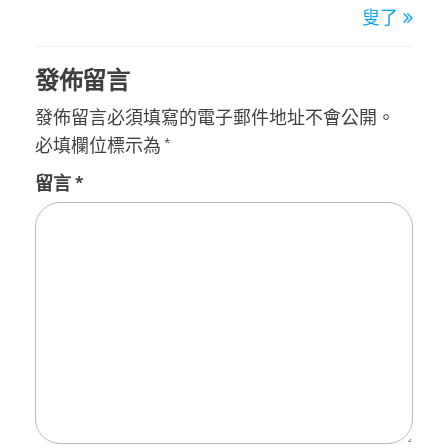
覽
叟了
發佈留言
發佈留言必須填寫的電子郵件地址不會公開。
必填欄位標示為
*
留言
*