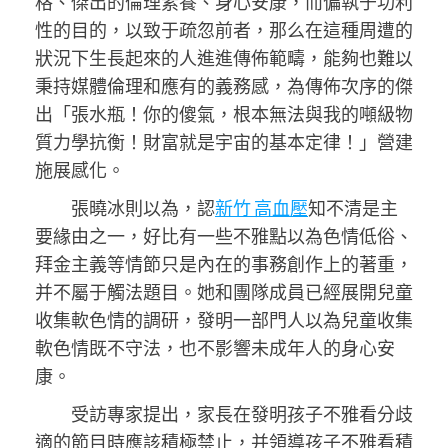
格、傑出的倫理素養、身心安康，而偏執于功利
性的目的，以致于疏忽前者，那么在這種周遭的
狀況下生長起來的人進進傳佈範疇，能夠也難以
秉持媒體倫理和應有的義務感，為傳佈次序的傑
出「張水瓶！你的傻氣，根本無法與我的噸級物
質力學抗衡！財富就是宇宙的基本定律！」營建
施展感化。
張曉冰則以為，認
新竹 高血壓
知不清是主
要緣由之一，好比有一些不雅點以為色情低俗、
拜金主義等情節只是內在的事務創作上的著重，
并不屬于觸法題目。她和團隊成員已經展開兒童
收集軟色情的調研，發明一部門人以為兒童收集
軟色情既不守法，也不影響未成年人的身心安
康。
受訪專家提出，家長在發明孩子不雅看分歧
適的節目時應該積極禁止，并領導孩子不雅看積