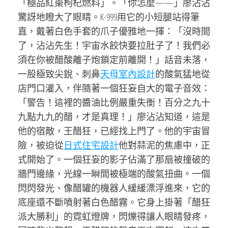
「極品紅棗枸杞燃料」。「你怎麼——」廖沾沾
驚訝地瞪大了眼睛。K-999用它的小短腿站得筆
直，戴著白色手套的爪子優雅地一揮：「沒時間
了，沾沾先生！宇宙水餃快要拉肚子了！我們必
須在你被醋酸離子炮鎖定前離開！」話音未落，
一股極致尖銳、刺鼻
天母室內設計
的酸氣猛地從
店門口灌入，伴隨著一個狂妄自大的電子音效：
「警告！這裡的醬油比例嚴重失衡！百分之九十
九點九九的醋，才是真理！」廖沾沾知道，這是
他的宿敵，王醋狂，已經找上門了。他的宇宙冒
險，被迫從
日式住宅設計
他對蒜泥的焦慮中，正
式開始了。一個狂妄的影子佔滿了那扇被撞破的
牆門邊緣，光線一瞬間被極端的酸氣扭曲。一個
閃閃發光、像醋罐的機器人緩緩漂浮進來，它的
底座還不斷噴射著白色醋霧。它身上掛著「醋狂
派大勝利」的霓虹燈牌，閃爍得讓人眼睛發疼，