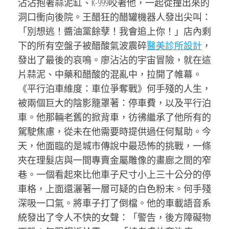
沾沾抱著蒜泥缸、K-999咬著他，一起從撞出來的
洞口衝向後院。王醋狂的醋罐機器人發出尖叫：
「別想逃！醬油黨餘孽！我會追上你！」店內剩
下的所有空盤子被醋酸氣波震碎
醫美診所設計
，
發出了最後的哀鳴。廖沾沾的宇宙冒險，就在這
片蒜泥、中藥和醋酸的混亂中，拉開了帷幕。
《平行泊車維度：車位爭奪戰》何手殘的人生，
被兩個巨大的陰影籠罩著：停車費，以及平行泊
車。他那輛老舊的掀背車，彷彿繼承了他所有的
駕駛焦慮，從未在他需要時提供過任何幫助。今
天，他面臨的是城市傳說中最恐怖的挑戰，一條
夾在理髮店與一間專賣金屬雕像的畫廊之間的窄
巷。一個看起來比他車子尺寸小上三十公分的停
車格，上面還灑著一層可疑的白色粉末。何手殘
深吸一口氣。將車子打了倒檔。他的車載語音系
統發出了令人不快的女聲：「警告，後方障礙物