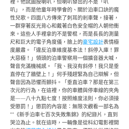
裡。他試圖按喇叭，但喇叭發出的不是「叭
叭」，而是他童年時學會的、關於泊車口訣的魔
性兒歌。四面八方傳來了刺耳的剎車聲，接著，
一群穿著反光背心和戴著白色安全帽的人朝他衝
來。這些人手裡拿的不是警棍，而是長長的測量
尺和巨大的電子角度儀，臉上的
豪宅設計
表情極
度嚴肅。「違反泊車維度基本法！斜停入庫！罪
大惡極！」領頭的泊車警察用一個擴音器大喊，
聲音充滿機械感。「我、我沒有斜停！我只是垂
直停在了牆壁上！」何手殘趕緊為自己辯解，但
聲音因為恐懼而顫抖。「垂直泊車？那是在第三
次元的行為，在這裡，你的車體與停車線的夾角
是——八十九點七度！按照維度法則，你必須接
受懲罰！」懲罰的內容是：無限次觀看一部名為
**《新手泊車七百次失敗集錦》的紀錄片，直到
哭泣為止。就在這時，一輛像是從科幻電影裡開