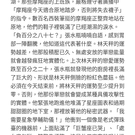
湖。那些摩羯座的上班族，嚴格遵守著廣播中
「摩羯座今天適合原地踏步，否則將失去襪子」
的指令。數百名西裝筆挺的摩羯座正整齊地站在
原地，他們的鞋子裡裝滿了已經潮濕的淚水。
「負百分之八十七？」張水瓶喃喃自語，感到胃
部一陣翻騰，他知道這代表著什麼。林天秤的運
勢越差，他那股積壓已久、無處安放的單戀能量
就會越發瘋狂地實體化。上次林天秤的戀愛運勢
跌至百分之二十，張水瓶就發現他的廚房裡長滿
了巨大的、形狀是林天秤側臉的粉紅色蘑菇。他
必須在今天結束前，將林天秤的運勢至少提升到
零。否則，他那份單戀就會變成某種具備攻擊性
的實體。他緊張地跑進他堆滿了星座圖表和過期
甜甜圈的地下室，那裡放著他的秘密武器。「我
需要星象學輔助儀！」他衝到一個像是老式彈珠
臺的機器前，上面貼滿了「巨蟹座已哭」、「處