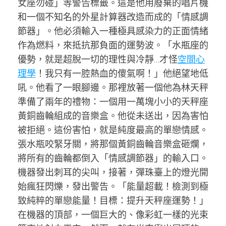
女座勿碰」等警告標籤。這是他用廢棄的唱片機
和一個不知名的外星計算器改造而成的「情感調
節器」。他必須輸入一種極具感染力的正面情緒
作為燃料，來抵抗那負面的運勢波。「水瓶座的
優勢，就是超脫一切的理性與冷靜…才怪
空間心
理學
！我只有一腔熱血的傻氣啊！」他絕望地低
吼。他看了一眼腳邊。那裡放著一個他為林天秤
準備了兩年的禮物：一個用一萬塊小小的天秤座
黃銅齒輪組成的音樂盒。他從未送出，因為害怕
被拒絕。這份害怕，就是純度最高的單戀情感。
張水瓶咬緊牙關，將那個黃銅齒輪音樂盒砸爛，
將所有的齒輪都倒入「情感調節器」的輸入口。
機器發出刺耳的尖叫，接著，彈珠臺上的燈光開
始瘋狂閃爍，發出警告。「能量超載！檢測到極
致純粹的單戀能量！目標：提升天秤座運勢！」
在機器的頂部，一個巨大的、像彩虹一樣的光束