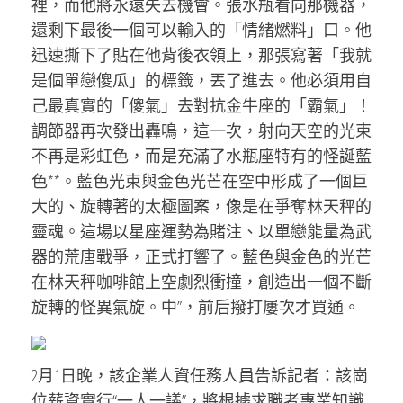
裡，而他將永遠失去機會。張水瓶看向那機器，
還剩下最後一個可以輸入的「情緒燃料」口。他
迅速撕下了貼在他背後衣領上，那張寫著「我就
是個單戀傻瓜」的標籤，丟了進去。他必須用自
己最真實的「傻氣」去對抗金牛座的「霸氣」！
調節器再次發出轟鳴，這一次，射向天空的光束
不再是彩虹色，而是充滿了水瓶座特有的怪誕藍
色**。藍色光束與金色光芒在空中形成了一個巨
大的、旋轉著的太極圖案，像是在爭奪林天秤的
靈魂。這場以星座運勢為賭注、以單戀能量為武
器的荒唐戰爭，正式打響了。藍色與金色的光芒
在林天秤咖啡館上空劇烈衝撞，創造出一個不斷
旋轉的怪異氣旋。中”，前后撥打屢次才買通。
2月1日晚，該企業人資任務人員告訴記者：該崗
位薪資實行“一人一議”，將根據求職者專業知識