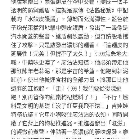
他猛地擲出，兩張麵皮在空中交疊，變成一個半
透明的防禦護盾。這就是家傳《沾醬秘笈》中記
載的「水餃皮護盾」，薄韌而充滿彈性。藍色離
子炮光束猛烈地擊中麵皮護盾，發出了一聲像是
汽水開蓋的聲音。護盾劇烈震動，但奇蹟般地擋
住了攻擊，只是散發出濃郁的麵香。「這麵皮的
延展性！完美！但撐不了太久！」K-999焦急地大
喊，中藥味更濃了。廖沾沾知道，他必須帶走他
那缸陳年老蒜泥，那是宇宙的希望。他跑到蒜泥
缸前，使出他搬運食材的全部力量，將那口比他
還胖的缸抱起。「走！K-999！我們要從後院逃
跑！別再管你的紅棗枸杞燃料了！」「不行！燃
料是文明的基礎！沒了紅棗我飛不遠！」吉娃娃
特務抗議。它用小嘴咬住廖沾沾的衣領，同時開
啟了它背上的枸杞推進器。推進器發出「滋滋」
的輕微煎煮聲，伴隨著一股濃郁的蔘味爆發。廖