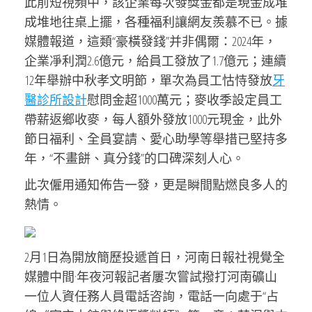
此前短視頻中，該企業每次發獎金都是現金成堆
成堆地往桌上擺，各種福利讓網友羨慕不已。據
媒體報道，這類“豪橫發錢”并非偶爾：2024年，
企業凈利潤2.6億元，給員工發放了1.7億元；連續
12年舉辦中秋孝文明節，單次為員工怙恃發放
牙
醫診所設計
慰問金超1000萬元；麥收季設定員工
帶薪返鄉收麥，每人額外發放1000元現金，此外
節日福利、全員宴請、愛心助學等舉措已堅持多
年，“不畫餅、真分錢”的口碑深刻人心。
此次僱用通知佈告一發，更是瞬間點燃良多人的
熱情。
2月1日為開放簡歷投遞首日，河南日報社視覺全
媒體中間·年夜河報記者屢次嘗試撥打河南礦山
一位人資任務人員電話咨詢，電話一向處于“占