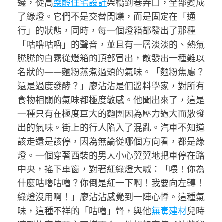
邊，從高
樂齡住宅設計
架橋到巷弄口，全部變成
了綠燈。它們不是交替閃爍，而是固定在「通
行」的狀態，同時，每一個燈箱都發出了那種
「咕嚕咕嚕」的聲音，並且有一層淡淡的、熱氣
騰騰的白霧從燈箱的頂部冒出，散發出一種難以
名狀的——麵粉蒸煮過頭的氣味。「麵粉焦慮？
還是過度發酵？」廖沾沾是個醬料學家，對所有
食物相關的氣味都極度敏感。他聞出來了，這是
一種只有在極度巨大的麵團因為壓力過大而散發
出的氣味。街上的行人陷入了混亂。汽車不知道
該走還是該停，因為無論從哪個方向看，都是綠
燈。一個穿著西裝的男人小心翼翼地把車停在路
中央，搖下車窗，對著紅綠燈大喊：「喂！你為
什麼咕嚕咕嚕？你倒是紅一下啊！我要向左轉！
綠燈沒用啊！」廖沾沾感覺到一陣心悸。這種氣
味，這種不祥的「咕嚕」聲，與他
無毒建材
兒時