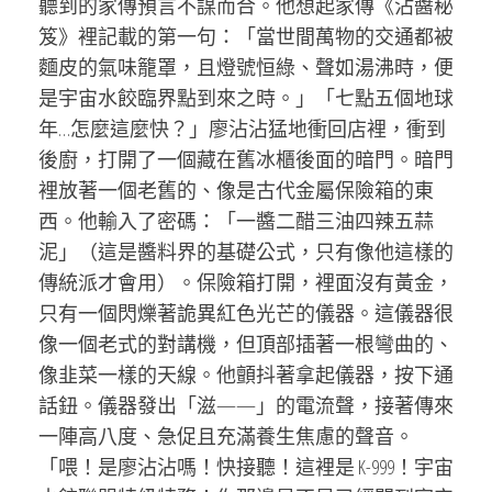
聽到的家傳預言不謀而合。他想起家傳《沾醬秘
笈》裡記載的第一句：「當世間萬物的交通都被
麵皮的氣味籠罩，且燈號恒綠、聲如湯沸時，便
是宇宙水餃臨界點到來之時。」「七點五個地球
年…怎麼這麼快？」廖沾沾猛地衝回店裡，衝到
後廚，打開了一個藏在舊冰櫃後面的暗門。暗門
裡放著一個老舊的、像是古代金屬保險箱的東
西。他輸入了密碼：「一醬二醋三油四辣五蒜
泥」（這是醬料界的基礎公式，只有像他這樣的
傳統派才會用）。保險箱打開，裡面沒有黃金，
只有一個閃爍著詭異紅色光芒的儀器。這儀器很
像一個老式的對講機，但頂部插著一根彎曲的、
像韭菜一樣的天線。他顫抖著拿起儀器，按下通
話鈕。儀器發出「滋——」的電流聲，接著傳來
一陣高八度、急促且充滿養生焦慮的聲音。
「喂！是廖沾沾嗎！快接聽！這裡是 K-999！宇宙