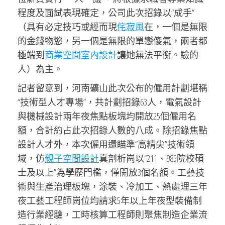
程度及面試表現確定，公司此次招錄以“成手”
（具有必定技巧或經而現
侘寂風
在，一個是無限
的金錢物慾，另一個是無限的單戀傻氣，兩者都
極端到
商業空間室內設計
讓她無法平衡。驗的
人）為主。
記者留意到，河南礦山此次公布的僱用計劃堪稱
“技術型人才專場”，共計劃招錄63人，電氣設計
與機械設計兩年夜焦點板塊均開放25個僱用名
額，合計約占此次招錄人數的八成。除招錄焦點
設計人才外，本次僱用還瞄準“高精尖”技術領
域，仿
親子空間設計
真剖析崗以“211、985院校碩
士及以上”為學歷門檻，僅開放3個名額。工藝技
術與生產治理板塊，涂裝、冷加工、熱處理三年
夜工藝工程師崗位均請求5年以上年夜型裝備制
造行業經驗，工時核算工程師則聚焦制造企業流