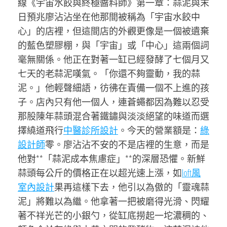
線《宇宙水餃與終極醬料師》第一章：蒜泥與末
日預兆廖沾沾坐在他那間被稱為「宇宙水餃中
心」的店裡，但這間店的外觀更像是一個被遺棄
的藍色塑膠棚，與「宇宙」或「中心」這兩個詞
毫無關係。他正在對著一缸已經發酵了七個月又
七天的老蒜泥嘆氣。「你還不夠靈動，我的蒜
泥。」他輕聲細語，彷彿在責備一個不上進的孩
子。店內只有他一個人，連蒼蠅都因為難以忍受
那股陳年蒜頭混合著鐵鏽與淡淡絕望的味道而選
擇繞道飛行
中醫診所設計
。今天的營業額是：
綠
設計師
零。廖沾沾不安的不是店裡的生意，而是
他對**「蒜泥成本焦慮症」**的深層恐懼。新鮮
蒜頭每公斤的價格正在以超光速上漲，如
loft風
室內設計
果再這樣下去，他引以為傲的「靈魂蒜
泥」將難以為繼。他拿著一把被磨得光滑、閃耀
著不祥光芒的小銀勺，從缸底撈起一坨濃稠的、