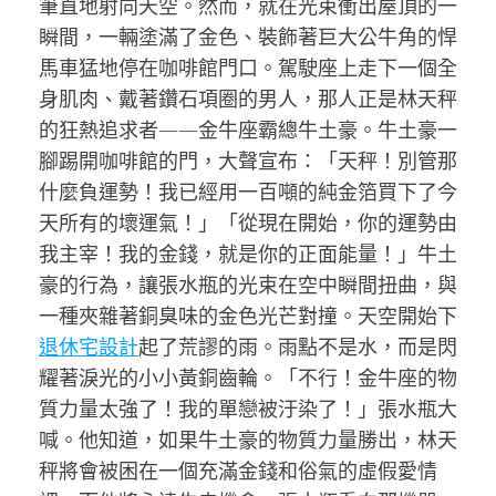
筆直地射向天空。然而，就在光束衝出屋頂的一
瞬間，一輛塗滿了金色、裝飾著巨大公牛角的悍
馬車猛地停在咖啡館門口。駕駛座上走下一個全
身肌肉、戴著鑽石項圈的男人，那人正是林天秤
的狂熱追求者——金牛座霸總牛土豪。牛土豪一
腳踢開咖啡館的門，大聲宣布：「天秤！別管那
什麼負運勢！我已經用一百噸的純金箔買下了今
天所有的壞運氣！」「從現在開始，你的運勢由
我主宰！我的金錢，就是你的正面能量！」牛土
豪的行為，讓張水瓶的光束在空中瞬間扭曲，與
一種夾雜著銅臭味的金色光芒對撞。天空開始下
退休宅設計
起了荒謬的雨。雨點不是水，而是閃
耀著淚光的小小黃銅齒輪。「不行！金牛座的物
質力量太強了！我的單戀被汙染了！」張水瓶大
喊。他知道，如果牛土豪的物質力量勝出，林天
秤將會被困在一個充滿金錢和俗氣的虛假愛情