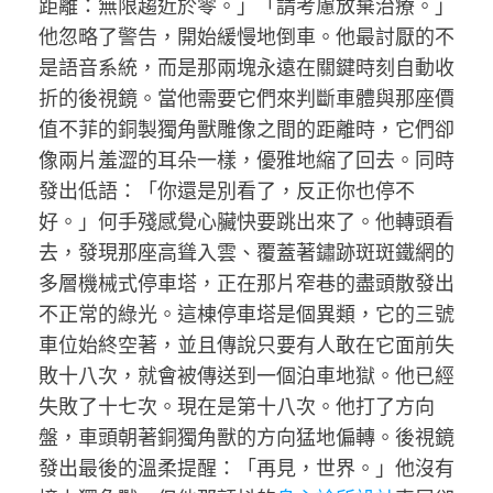
距離：無限趨近於零。」「請考慮放棄治療。」
他忽略了警告，開始緩慢地倒車。他最討厭的不
是語音系統，而是那兩塊永遠在關鍵時刻自動收
折的後視鏡。當他需要它們來判斷車體與那座價
值不菲的銅製獨角獸雕像之間的距離時，它們卻
像兩片羞澀的耳朵一樣，優雅地縮了回去。同時
發出低語：「你還是別看了，反正你也停不
好。」何手殘感覺心臟快要跳出來了。他轉頭看
去，發現那座高聳入雲、覆蓋著鏽跡斑斑鐵網的
多層機械式停車塔，正在那片窄巷的盡頭散發出
不正常的綠光。這棟停車塔是個異類，它的三號
車位始終空著，並且傳說只要有人敢在它面前失
敗十八次，就會被傳送到一個泊車地獄。他已經
失敗了十七次。現在是第十八次。他打了方向
盤，車頭朝著銅獨角獸的方向猛地偏轉。後視鏡
發出最後的溫柔提醒：「再見，世界。」他沒有