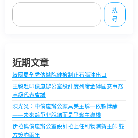
搜
尋
近期文章
韓國周全秀傳醫院健檢制止石腦油出口
王毅赴印億嵐辦公室設計度列席金磚國安事務
高級代表會議
陳光炎：中億嵐辦公家具美主導—依賴悖論
——未來競爭非脫鉤而是爭奪主導權
伊拉奧億嵐辦公室設計拉上任利物浦新主帥 雙
方簽約兩年