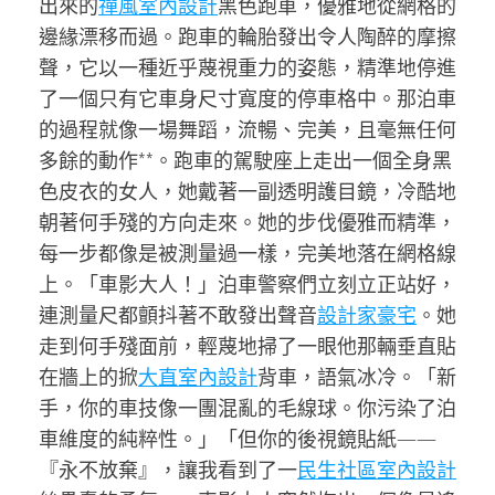
出來的
禪風室內設計
黑色跑車，優雅地從網格的
邊緣漂移而過。跑車的輪胎發出令人陶醉的摩擦
聲，它以一種近乎蔑視重力的姿態，精準地停進
了一個只有它車身尺寸寬度的停車格中。那泊車
的過程就像一場舞蹈，流暢、完美，且毫無任何
多餘的動作**。跑車的駕駛座上走出一個全身黑
色皮衣的女人，她戴著一副透明護目鏡，冷酷地
朝著何手殘的方向走來。她的步伐優雅而精準，
每一步都像是被測量過一樣，完美地落在網格線
上。「車影大人！」泊車警察們立刻立正站好，
連測量尺都顫抖著不敢發出聲音
設計家豪宅
。她
走到何手殘面前，輕蔑地掃了一眼他那輛垂直貼
在牆上的掀
大直室內設計
背車，語氣冰冷。「新
手，你的車技像一團混亂的毛線球。你污染了泊
車維度的純粹性。」「但你的後視鏡貼紙——
『永不放棄』，讓我看到了一
民生社區室內設計