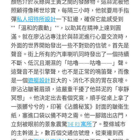
顏色介於灰綠與土黃之間的發酵物。這蒜泥被他
照顧得像稀世珍寶，每隔三小時，他就要用手指
彈
私人招待所設計
一下缸邊，確保它能感受到
**「溫和的震動」**，以助其在精神上達到圓
滿。就在廖沾沾專注於與蒜泥進行心靈交流時，
外面的世界開始發出一些不對勁的信號。首先是
聲音。街上所有的汽車喇叭同時發出了一個持續
不斷、低沉且潮濕的「咕嚕——咕嚕——」聲。
這聲音不是引擎聲，也不是正常的鳴笛聲，而像
是一個
遊艇設計
巨大的、消化不良的胃在哀嚎。
廖沾沾皺著眉頭，這嚴重干擾了他蒜泥的「寧靜
冥想」。他決定出去看個究竟，順手從桌上拿了
一張髒兮兮的，印著《沾醬秘笈》封面的皺衛生
紙，塞進口袋以備不時之需。他一腳踏出店門，
立刻被眼前的景象震驚
THE R3 寓所
了。整條城市
的主幹道上，數百個交通信號燈，從東邊到西