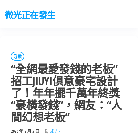
Skip
to
微光正在發生
the
content
分數
“全網最愛發錢的老板”
招工JIUYI俱意豪宅設計
了！年年擺千萬年終獎
“豪橫發錢”，網友：“人
間幻想老板”
2026 年 2 月 3 日
By
ADMIN