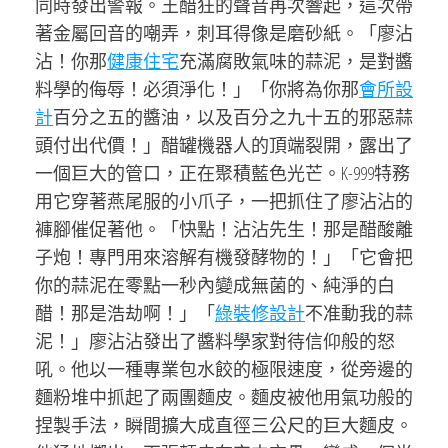
同時發出警報。王醋狂的聲音再次響起，這次帶
著金屬回音的嘲弄，刺耳得像是磨砂紙。「廖沾
沾！你那
健康住宅
充滿腐敗氣味的蒜泥，是對醬
料學的侮辱！必須淨化！」「你將為你那
會所設
計
百分之五的醬油，以及百分之九十五的邪惡蒜
頭付出代價！」醋罐機器人的頂端裂開，露出了
一個巨大的管口，正在聚積藍色光芒。K-999特務
用它穿著燕尾服的小爪子，一把抓住了廖沾沾的
褲腳催促著他。「快點！沾沾先生！那是醋酸離
子炮！專門用來溶解有機發酵物的！」「它會把
你的蒜泥在零點一秒內變成無菌的、純淨的白
醋！那是浩劫啊！」「
綠裝修設計
不准動我的蒜
泥！」廖沾沾發出了醬料學家對待信仰般的怒
吼。他以一種專業包水餃的極限速度，從旁邊的
麵粉堆中抓起了兩團麵皮。麵皮被他用氣功般的
捏製手法，瞬間擴大成直徑三公尺的巨大麵皮。