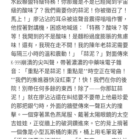
水餃聯盟特級特務！你那邊是不是已經聞到宇宙
級的酸味了？我們需要你的蒜泥！你被徵召了！
馬上！」廖沾沾的耳朵被這聲音震得嗡嗡作響，
他捏著對講機，困惑地喊道：「特務？酸味？等
等！我聞到的不是酸味！是麵粉過度膨脹的焦慮
味！還有，我現在走不開！我的陳年老蒜泥需要
每隔三小時的溫和震動！」「蒜泥？」對面傳來
K-999崩潰的尖叫聲，帶著濃濃的中藥味電子雜
音：「重點不是蒜泥！重點是**時空正在彎曲！
**我們的推進器快沒紅棗了！快！我們在你的後
院！別帶任何多餘的東西！除了——你那缸蒜
泥！」就在廖沾沾還在糾結要不要帶上他最珍愛
的那把銀勺時，外面的牆壁傳來一聲巨大的撞
擊。一個穿著黑色燕尾服、戴著太陽眼鏡的太空
吉娃娃，正從牆上的破洞鑽進來。它的背上揹著
一個像是小型瓦斯桶的東西，桶上用毛筆寫著