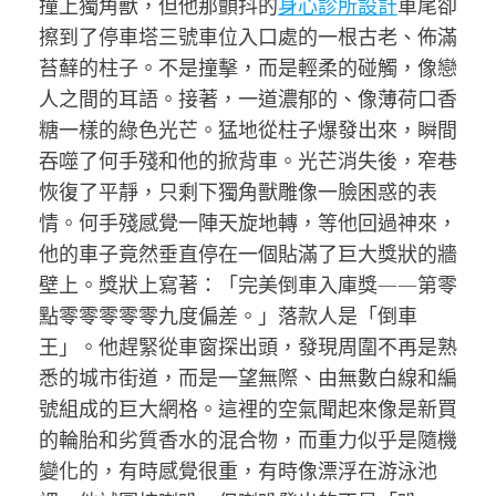
撞上獨角獸，但他那顫抖的
身心診所設計
車尾卻
擦到了停車塔三號車位入口處的一根古老、佈滿
苔蘚的柱子。不是撞擊，而是輕柔的碰觸，像戀
人之間的耳語。接著，一道濃郁的、像薄荷口香
糖一樣的綠色光芒。猛地從柱子爆發出來，瞬間
吞噬了何手殘和他的掀背車。光芒消失後，窄巷
恢復了平靜，只剩下獨角獸雕像一臉困惑的表
情。何手殘感覺一陣天旋地轉，等他回過神來，
他的車子竟然垂直停在一個貼滿了巨大獎狀的牆
壁上。獎狀上寫著：「完美倒車入庫獎——第零
點零零零零零九度偏差。」落款人是「倒車
王」。他趕緊從車窗探出頭，發現周圍不再是熟
悉的城市街道，而是一望無際、由無數白線和編
號組成的巨大網格。這裡的空氣聞起來像是新買
的輪胎和劣質香水的混合物，而重力似乎是隨機
變化的，有時感覺很重，有時像漂浮在游泳池