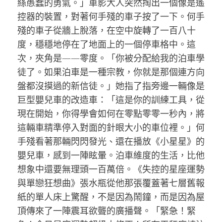
絲愚蠢的勇氣。」車影大人突然掏出一個像是遙
控器的裝置，對著何手殘的車子按了一下。何手
殘的車子從牆上脫落，在空中旋轉了一百八十
度，穩穩地停在了地面上的一個停車格中。這
次，夾角是——零度。「你被分配給我的泊車學
徒了。如果泊車是一種宗教，你就是那個連方向
盤都沒摸過的新信徒。」她指了指旁邊一輛像是
巨型嬰兒車的改造車：「這是你的訓練工具，從
現在開始，你得學會如何在零點零零一秒內，將
這輛車精準停入對面的針眼大小的車位裡。」何
手殘看著那輛閃閃發光、還在播放《小星星》的
嬰兒車，感到一陣眩暈。泊車維度的生活，比他
想象中還要無理頭一百萬倍。《失控的星座運勢
與單戀狂想曲》張水瓶從他那張覆蓋著七層舊報
紙的單人床上驚醒，不是因為鬧鐘，而是因為屋
頂傳來了一陣震耳欲聾的廣播聲。「緊急！緊