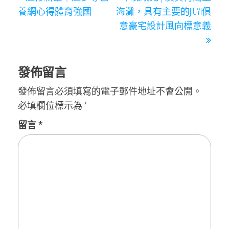
章
Post
Post
養網心得體育強國
海灘，具有主要的JIUYI俱
導
意豪宅設計風向標意義
覽
發佈留言
發佈留言必須填寫的電子郵件地址不會公開。
必填欄位標示為
*
留言
*