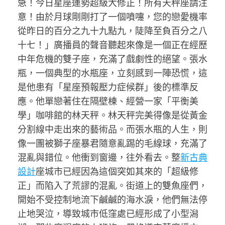
急！今日星座運勢超級大修正！所有天秤座請注
意！由於月球剛剛打了一個噴嚏，您的戀愛機率
從昨日的百分之九十九點九，陡降至負百分之八
十七！」廣播員的聲音聽起來像是一個正在經歷
中年危機的雙子座，充滿了戲劇性的絕望。張水
瓶，一個典型的水瓶座，立刻感到一陣恐慌，這
是他患有「星座預報壓力症候群」後的標準反
應。他單戀著住在隔壁棟、經營一家「平衡美
學」咖啡館的林天秤。林天秤完美得像是從黃金
分割線中走出來的藝術品。而張水瓶的人生，則
像一團被獅子座暴君隨意亂踢的毛線球，充滿了
混亂與錯位。他衝到窗邊，往外看去。整
新古典
設計
座城市已經因為這個突如其來的「超級修
正」而陷入了荒謬的混亂。街道上的雙魚座們，
開始不受控制地流下鹹鹹的海水淚，他們無法停
止地哭泣，導致城市低窪處已經形成了小型潟