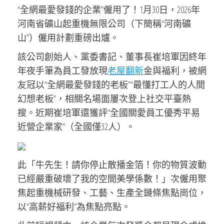
“全網最愛發錢的企業”僱用了！1月30日，2026年
河南省礦山起重機無限公司（下簡稱“河南礦
山”）僱用計劃重磅出爐。
該公司創始人、黨委書記、董事長崔培軍因終年
年夜手筆為員工發放現
老屋翻新
金與福利，被網
友冠以“全網最愛發錢的老板”“最懂打工人的人間
幻想老板”，相關名場面屢次登上社交平臺熱
搜。近期崔培軍還獲評“全國關愛員工優秀平易
近營企業家”（全國僅32人）。
此「牛先生！請你停止散播金箔！你的物質波動
已經嚴重破壞了我的空間美學係數！」次僱用聚
焦起重機械研發、工藝、生產全鏈條焦點崗位，
以“高薪好福利”為焦點亮點。