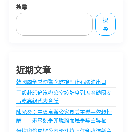
搜尋
搜
尋
近期文章
韓國周全秀傳醫院健檢制止石腦油出口
王毅赴印億嵐辦公室設計度列席金磚國安
事務高級代表會議
陳光炎：中億嵐辦公家具美主導—依賴悖
論——未來競爭非脫鉤而是爭奪主導權
伊拉奧億嵐辦公室設計拉上任利物浦新主