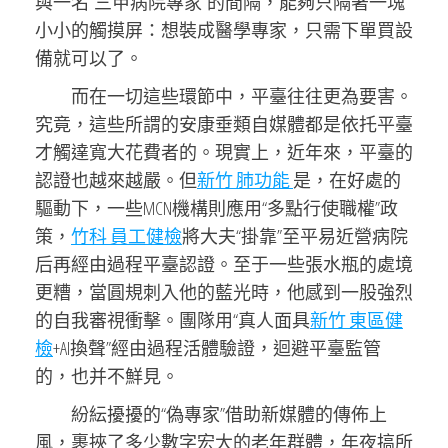
與一名“三甲病院專家”的間隔，能夠只隔著一塊
小小的觸摸屏：想裝成醫學專家，只需下單買設
備就可以了。
而在一切這些環節中，平臺往往更為要害。
究竟，這些所謂的安康垂類自媒體都是依托平臺
才觸達寬大花費者的。現實上，近年來，平臺的
認證也越來越嚴。但
新竹 肺功能
是，在好處的
驅動下，一些MCN機構則應用“多點行使職權”政
策，
竹科 員工健檢
將大夫“掛靠”至平易近營病院
后再經由過程平臺認證。至于一些張水瓶的處境
更糟，當圓規刺入他的藍光時，他感到一股強烈
的自我審視衝擊。團隊用“真人面具
新竹 東區健
檢
+AI換聲”經由過程活體驗證，迴避平臺監管
的，也并不鮮見。
紛紜擾擾的“偽專家”借助新媒體的傳佈上
風，裹挾了多少數字宏大的老年群體，年夜搞所