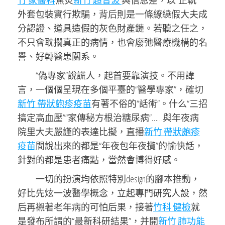
竹 家醫科
焦炙
新竹 超音波
與信息差，以“正軌”
外套包裝實行欺騙，背后則是一條繚繞假大夫成
分認證、道具造假的灰色財產鏈。若聽之任之，
不只會耽擱真正的病情，也會廢弛醫療機構的名
譽、好轉醫患關系。
“偽專家”說謊人，起首要靠演技。不用諱
言，一個個呈現在多個平臺的“醫學專家”，確切
新竹 帶狀皰疹疫苗
有著不俗的“話術”。什么“三招
搞定高血壓”“家傳秘方根治糖尿病”……與年夜病
院里大夫嚴謹的表達比擬，直播
新竹 帶狀皰疹
疫苗
間說出來的都是“年夜包年夜攬”的愉快話，
針對的都是患者痛點，當然會博得好感。
一切的扮演均依照特別design的腳本推動，
好比先炫一波醫學概念，立起專門研究人設，然
后再襯著老年病的可怕后果，接著
竹科 健檢
就
是發布所謂的“最新科研結果”，并開
新竹 肺功能