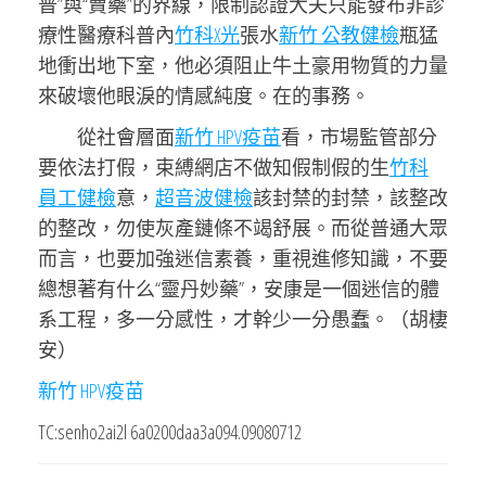
普”與“賣藥”的界線，限制認證大夫只能發布非診
療性醫療科普內
竹科X光
張水
新竹 公教健檢
瓶猛
地衝出地下室，他必須阻止牛土豪用物質的力量
來破壞他眼淚的情感純度。在的事務。
從社會層面
新竹 HPV疫苗
看，市場監管部分
要依法打假，束縛網店不做知假制假的生
竹科
員工健檢
意，
超音波健檢
該封禁的封禁，該整改
的整改，勿使灰產鏈條不竭舒展。而從普通大眾
而言，也要加強迷信素養，重視進修知識，不要
總想著有什么“靈丹妙藥”，安康是一個迷信的體
系工程，多一分感性，才幹少一分愚蠢。（胡棲
安）
新竹 HPV疫苗
TC:senho2ai2l 6a0200daa3a094.09080712