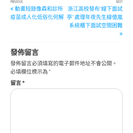
文
Previous
PREVIOUS
NEXT
Next
動畫短錄像森和診所
浙江高校發布“線下面試
章
Post
Post
疫苗成人化低俗化何解
亭” 處理年夜先生線億嵐
導
系統櫃下面試空間困難
覽
發佈留言
發佈留言必須填寫的電子郵件地址不會公開。
必填欄位標示為
*
留言
*