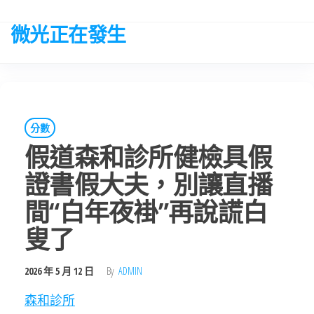
Skip
to
微光正在發生
the
content
分數
假道森和診所健檢具假
證書假大夫，別讓直播
間“白年夜褂”再說謊白
叟了
2026 年 5 月 12 日
By
ADMIN
森和診所