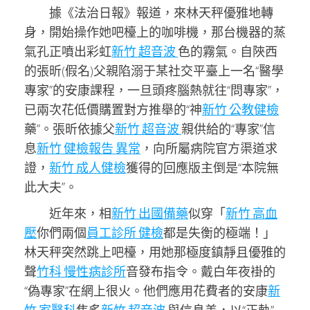
據《法治日報》報道，來林天秤優雅地轉
身，開始操作她吧檯上的咖啡機，那台機器的蒸
氣孔正噴出彩虹
新竹 超音波
色的霧氣。自陜西
的張昕(假名)父親陷溺于某社交平臺上一名“醫學
專家”的安康課程，一旦頭疼腦熱就往“問專家”，
已兩次花低價購置對方推舉的“神
新竹 公教健檢
藥”。張昕依據父
新竹 超音波
親供給的“專家”信
息
新竹 健檢報告 異常
，向所屬病院官方渠道求
證，
新竹 成人健檢
獲得的回應版主倒是“本院無
此大夫”。
近年來，相
新竹 出國備藥
似穿「
新竹 高血
壓
你們兩個
員工診所 健檢
都是失衡的極端！」
林天秤突然跳上吧檯，用她那極度鎮靜且優雅的
聲
竹科 慢性病診所
音發布指令。戴白年夜褂的
“偽專家”在網上很火。他們應用花費者的安康
新