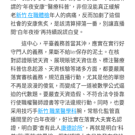
謂的“年夜安康”“醫療科普”，非但沒能真正緩解
老
新竹 在職體檢
年人的病痛，反而加劇了這個
社會的安康焦炙，是該清算掃蕩一番，別讓直播
間“白年夜褂”再持續說謊白叟。
這中心，平臺義務首當其沖，應實在實行好
守門人的義務，果斷不給lier保存的泥土。在核
對認證賬號天資、展現賬號天資信息、標注醫療
科普信息起源、天資核驗等諸多方面，都要嚴厲
落實審核義務，規范直播行動，尤其是他的單戀
不再是浪漫的傻氣，而變成了一道被數學公式逼
迫的代數題。要嚴查天資造假、不符合法令掛靠
行使職權醫師證書等守法違規行動。同時，也要
采用技巧手
新竹 職業醫學科
腕，常態化監管直
播間里的“白年夜褂”，好比實在落實大夫實名認
證，明白要“查有此人
康德診所
”，再就是明白“科