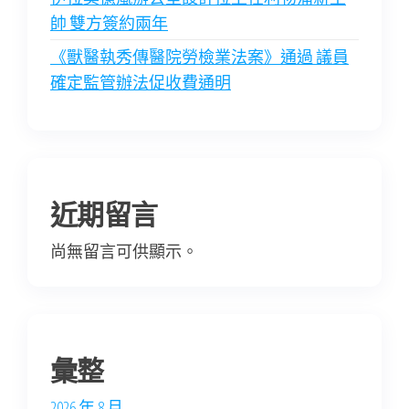
帥 雙方簽約兩年
《獸醫執秀傳醫院勞檢業法案》通過 議員
確定監管辦法促收費通明
近期留言
尚無留言可供顯示。
彙整
2026 年 8 月