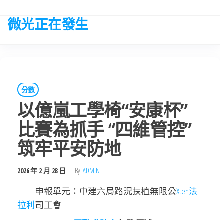
Skip
to
微光正在發生
the
content
分數
以億嵐工學椅“安康杯”
比賽為抓手 “四維管控”
筑牢平安防地
2026 年 2 月 28 日
By
ADMIN
申報單元：中建六局路況扶植無限公
Xten法
拉利
司工會