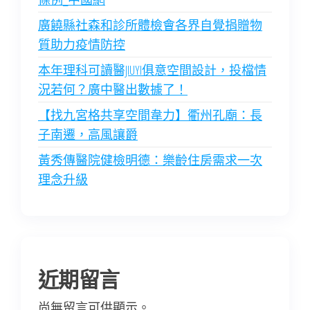
廣饒縣社森和診所體檢會各界自覺捐贈物
質助力疫情防控
本年理科可讀醫JIUYI俱意空間設計，投檔情
況若何？廣中醫出數據了！
【找九宮格共享空間韋力】衢州孔廟：長
子南遷，高風讓爵
黃秀傳醫院健檢明德：樂齡住房需求一次
理念升級
近期留言
尚無留言可供顯示。