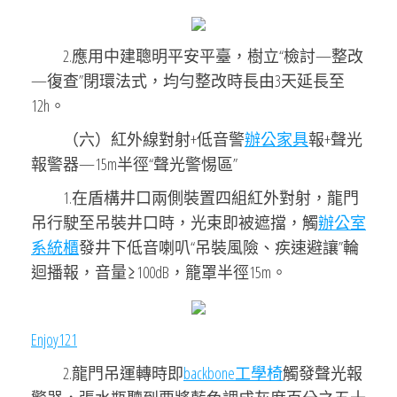
2.應用中建聰明平安平臺，樹立“檢討—整改
—復查”閉環法式，均勻整改時長由3天延長至
12h。
（六）紅外線對射+低音警
辦公家具
報+聲光
報警器—15m半徑“聲光警惕區”
1.在盾構井口兩側裝置四組紅外對射，龍門
吊行駛至吊裝井口時，光束即被遮擋，觸
辦公室
系統櫃
發井下低音喇叭“吊裝風險、疾速避讓”輪
迴播報，音量≥100dB，籠罩半徑15m。
Enjoy121
2.龍門吊運轉時即
backbone工學椅
觸發聲光報