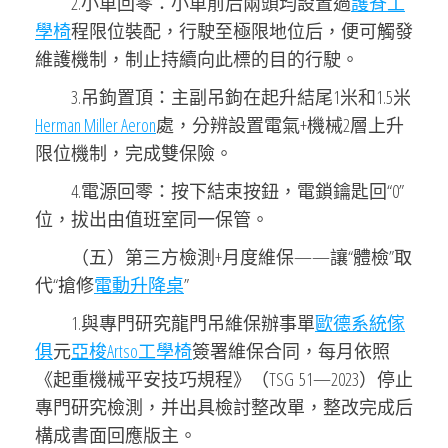
2.小車回零：小車前后兩頭均設置過
護脊工
學椅
程限位裝配，行駛至極限地位后，便可觸發
維護機制，制止持續向此標的目的行駛。
3.吊鉤置頂：主副吊鉤在起升結尾1米和1.5米
Herman Miller Aeron
處，分辨設置電氣+機械2層上升
限位機制，完成雙保險。
4.電源回零：按下結束按鈕，電鎖鑰匙回“0”
位，拔出由值班室同一保管。
（五）第三方檢測+月度維保——讓“體檢”取
代“搶修
電動升降桌
”
1.與專門研究龍門吊維保辦事單
歐德系統傢
俱
元
亞梭Artso工學椅
簽署維保合同，每月依照
《起重機械平安技巧規程》（TSG 51—2023）停止
專門研究檢測，并出具檢討整改單，整改完成后
構成書面回應版主。