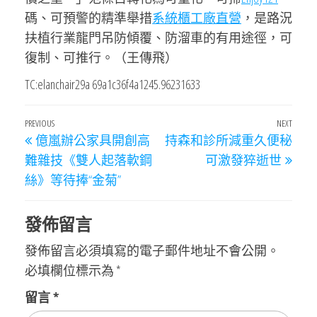
碼、可預警的精準舉措
系統櫃工廠直營
，是路況
扶植行業龍門吊防傾覆、防溜車的有用途徑，可
復制、可推行。（王傳飛）
TC:elanchair29a 69a1c36f4a1245.96231633
文
Previous
PREVIOUS
NEXT
Next
億嵐辦公家具開創高
持森和診所減重久便秘
章
Post
Post
難雜技《雙人起落軟鋼
可激發猝逝世
導
絲》等待捧“金菊”
覽
發佈留言
發佈留言必須填寫的電子郵件地址不會公開。
必填欄位標示為
*
留言
*