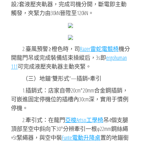
設2套液壓夾軌器，完成司機分開，斷電即主動
觸發，夾緊力由30kN晉陞至120kN。
2.臺風預警≥橙色時，司
Razer雷蛇電競椅
機分
開龍門吊或完成裝備結束操縱后，3s即
ergohuman
111
可完成液壓夾軌器主動夾緊。
（三）地錨“雙形式”—插銷+牽引
1.插銷式：店家自帶20cm*20mm合金鋼插銷，
可嵌進固定停機位的插槽內30cm深，實用于慣例
停機。
2.牽引式：在龍門
亞梭Artso工學椅
吊4個支腿
頂部至空中斜向下30°分辨牽引一根φ22mm鋼絲繩
+5t緊繩器，與空中裝
Funte電動升降桌
置的地錨銜