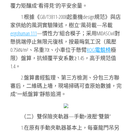
覆力矩釀成“看得見”的平安余量。
1.根據《GB/T3811-2008起重機design規范》與店
家供給的風洞實驗陳述，樹立“風荷載—吊載
ergohuman 111
—慣性力”組合模子；采用MIDASCivil對
懸挑端停止無限元復核，按最晦氣工況（風壓
0.75kN/m²、吊重70t、小車位于懸臂
ROG電競椅
極
限）盤算，抗傾覆平安系數≥1.45，高于規范值
1.4。
2.盤算書經監理、第三方檢測、分包三方聯
審后，二維碼上墻，現場掃碼可查原始數據，完
成“一紙盤算”靜態追溯。
（二）雙保險夾軌器—手動+液壓“雙鎖”
1.在原有手動夾軌器基本上，每臺龍門吊另