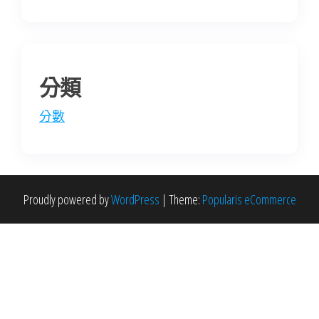
分類
分數
Proudly powered by
WordPress
|
Theme:
Popularis eCommerce