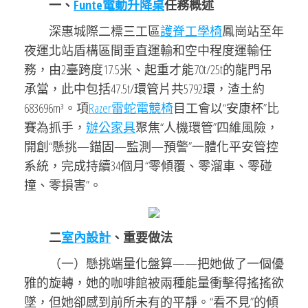
一、
Funte電動升降桌
任務概述
深惠城際二標三工區
護脊工學椅
鳳崗站至年
夜運北站盾構區間垂直運輸和空中程度運輸任
務，由2臺跨度17.5米、起重才能70t/25t的龍門吊
承當，此中包括47.5t/環管片共5792環，渣土約
683696m³。項
Razer雷蛇電競椅
目工會以“安康杯”比
賽為抓手，
辦公家具
聚焦“人機環管”四維風險，
開創“懸挑—錨固—監測—預警”一體化平安管控
系統，完成持續34個月“零傾覆、零溜車、零碰
撞、零損害”。
二
室內設計
、重要做法
（一）懸挑端量化盤算——把她做了一個優
雅的旋轉，她的咖啡館被兩種能量衝擊得搖搖欲
墜，但她卻感到前所未有的平靜。“看不見”的傾