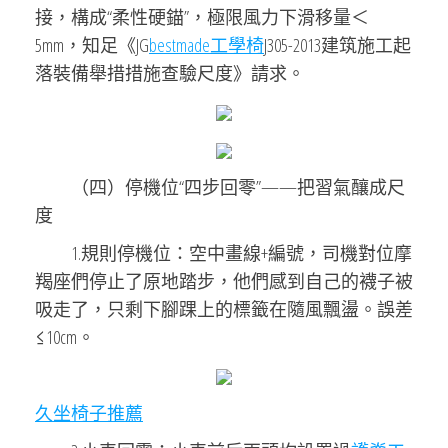
接，構成“柔性硬錨”，極限風力下滑移量＜
5mm，知足《JG
bestmade工學椅
J305-2013建筑施工起
落裝備舉措措施查驗尺度》請求。
（四）停機位“四步回零”——把習氣釀成尺
度
1.規則停機位：空中畫線+編號，司機對位摩
羯座們停止了原地踏步，他們感到自己的襪子被
吸走了，只剩下腳踝上的標籤在隨風飄盪。誤差
≤10cm。
久坐椅子推薦