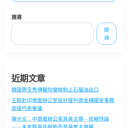
搜尋
搜
尋
近期文章
韓國周全秀傳醫院健檢制止石腦油出口
王毅赴印億嵐辦公室設計度列席金磚國安事務
高級代表會議
陳光炎：中億嵐辦公家具美主導—依賴悖論
——未來競爭非脫鉤而是爭奪主導權