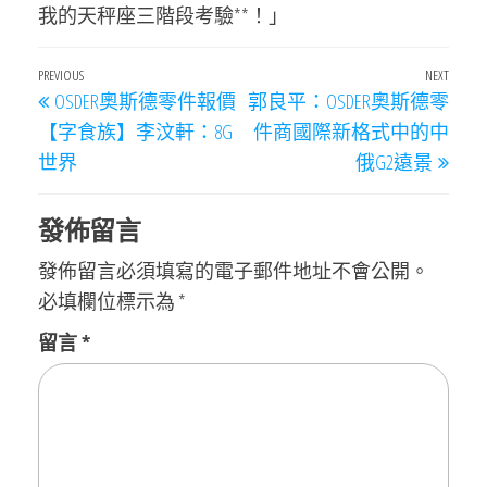
我的天秤座三階段考驗**！」
文
Previous
PREVIOUS
NEXT
Next
OSDER奧斯德零件報價
郭良平：OSDER奧斯德零
章
Post
Post
【字食族】李汶軒：8G
件商國際新格式中的中
導
世界
俄G2遠景
覽
發佈留言
發佈留言必須填寫的電子郵件地址不會公開。
必填欄位標示為
*
留言
*