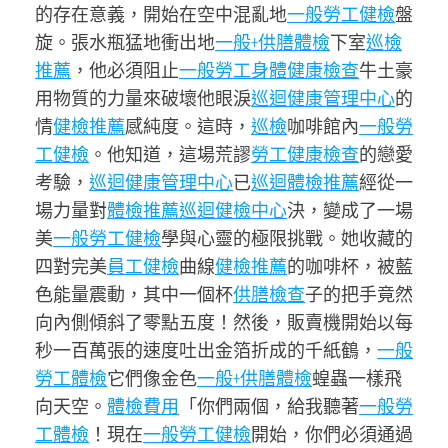
的存在意義，開始在空中混亂地
一般勞工健檢
盤
旋。張水瓶猛地衝出地
一般+供膳體檢
下室
巡檢
推薦
，他必須阻止
一般勞工身體健康檢查
牛土豪
用物質的力量來破壞他眼淚
巡迴健康管理中心
的
情
健檢推薦
感純度。這時，
巡檢
咖啡館內
一般勞
工健檢
。他知道，這場荒謬
勞工健康檢查
的戀愛
考驗，
巡迴健康管理中心
已
巡迴體檢推薦
經從一
場力量對
體檢推薦
巡迴健檢中心
決，變成了一場
美
一般勞工健檢
學與心靈的極限挑戰。她收藏的
四對完美
員工健檢
曲線
健檢推薦
的咖啡杯，被藍
色能量震動，其中一個杯
供膳檢查
子的把手竟然
向內側傾斜了零點五度！然後，販賣機開始以每
秒一百萬張的速度吐出金箔折成的千紙鶴，
一般
勞工體檢
它們像金色
一般+供膳體檢
蝗蟲一樣飛
向天空。
體檢費用
「你們兩個，給我聽著
一般勞
工體檢
！現在
一般勞工健檢
開始，你們必須通過