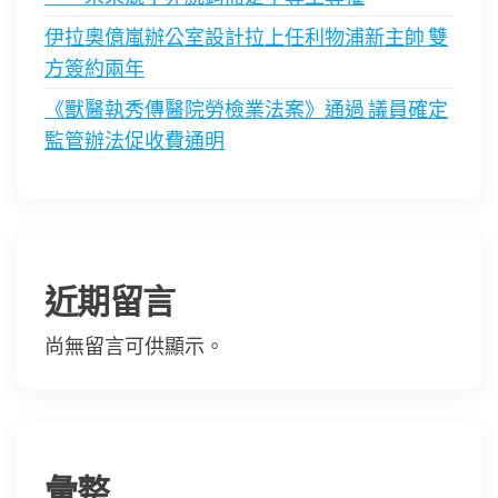
伊拉奧億嵐辦公室設計拉上任利物浦新主帥 雙
方簽約兩年
《獸醫執秀傳醫院勞檢業法案》通過 議員確定
監管辦法促收費通明
近期留言
尚無留言可供顯示。
彙整