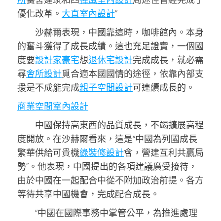
優化改革。
大直室內設計
”
沙赫爾表現，中國靠這時，咖啡館內。本身
的奮斗獲得了成長成績。這也充足證實，一個國
度要
設計家豪宅
想
退休宅設計
完成成長，就必需
尋
會所設計
覓合適本國國情的途徑，依靠內部支
援是不成能完成
親子空間設計
可連續成長的。
商業空間室內設計
中國保持高東西的品質成長，不竭擴展高程
度開放。在沙赫爾看來，這是“中國為列國成長
繁華供給可貴機
綠裝修設計
會，營建互利共贏局
勢”。他表現，中國提出的各項建議廣受接待，
由於中國在一起配合中從不附加政治前提。各方
等待共享中國機會，完成配合成長。
“中國在國際事務中掌管公平，為推進處理