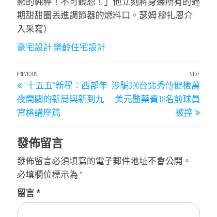
戀的純粹！不可饒恕！」他立刻將身邊所有的過
期甜甜圈丟進調節器的燃料口。瑟姆·穆扎恩介
入采寫）
豪宅設計
樂齡住宅設計
文
Previous
PREVIOUS
NEXT
Next
“十五五”新程：西部年
涉騙390台北秀傳健檢萬
章
Post
Post
夜開闢的新局與新到九
美元醫藥費18名前球員
導
宮格講座篇
被控
覽
發佈留言
發佈留言必須填寫的電子郵件地址不會公開。
必填欄位標示為
*
留言
*