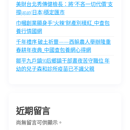
美財台北秀傳健檢長：將“不吝一切代價”支
撐japan(日本)穩定匯市
巾幗創業顯身手“火辣”財產別樣紅_中查包
養行情國網
千年禮序 破土祈豐——西躲農人舉辦隆重
春耕年夜典_中國查包養網心得網
鄒平九戶鎮90后鄉鎮干部晝夜苦守職位 年
幼的兒子森和診所疫苗已不識父親
近期留言
尚無留言可供顯示。