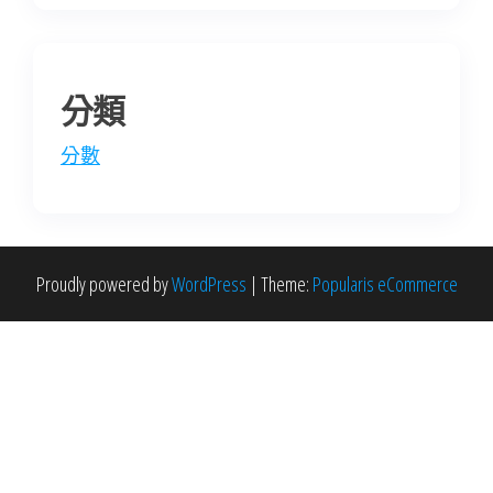
分類
分數
Proudly powered by
WordPress
|
Theme:
Popularis eCommerce