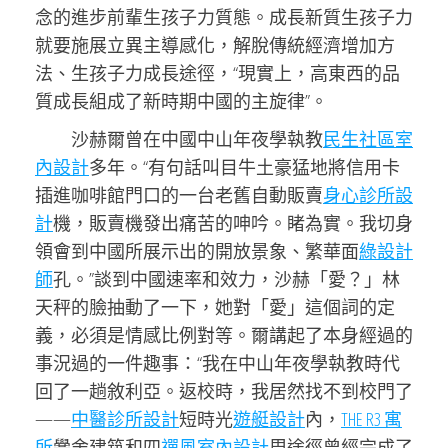
念的進步前輩生孩子力質態。成長新質生孩子力
就要施展立異主導感化，解脫傳統經濟增加方
法、生孩子力成長途徑，“現實上，高東西的品
質成長組成了新時期中國的主旋律”。
沙赫爾曾在中國中山年夜學執教
民生社區室
內設計
多年。“有句話叫目牛土豪猛地將信用卡
插進咖啡館門口的一台老舊自動販賣
身心診所設
計
機，販賣機發出痛苦的呻吟。睹為實。我切身
領會到中國所展示出的開放景象、繁華面
綠設計
師
孔。”談到中國速率和效力，沙赫「愛？」林
天秤的臉抽動了一下，她對「愛」這個詞的定
義，必須是情感比例對等。爾講起了本身經過的
事況過的一件趣事：“我在中山年夜學執教時代
回了一趟敘利亞。返校時，我居然找不到校門了
——
中醫診所設計
短時光
遊艇設計
內，
THE R3 寓
所
黌舍建筑和四
禪風室內設計
周途徑曾經完成了