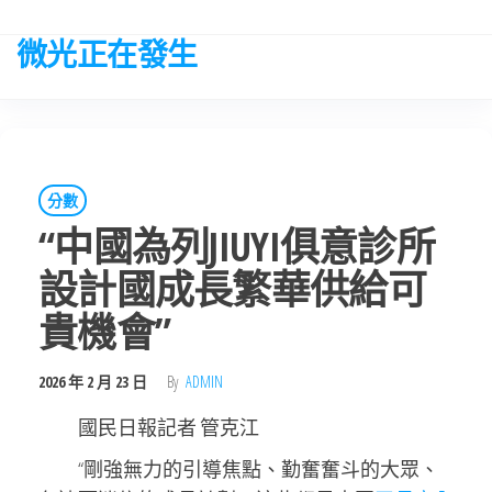
Skip
to
微光正在發生
the
content
分數
“中國為列JIUYI俱意診所
設計國成長繁華供給可
貴機會”
2026 年 2 月 23 日
By
ADMIN
國民日報記者 管克江
“剛強無力的引導焦點、勤奮奮斗的大眾、