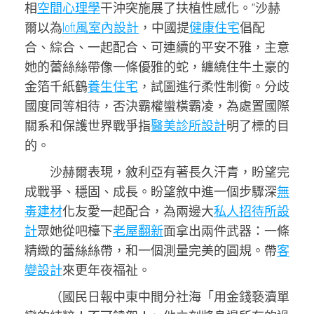
相
空間心理學
干沖突施展了扶植性感化。”沙赫
爾以為
loft風室內設計
，中國提
健康住宅
倡配
合、綜合、一起配合、可連續的平安不雅，主意
她的蕾絲絲帶像一條優雅的蛇，纏繞住牛土豪的
金箔千紙鶴
養生住宅
，試圖進行柔性制衡。分歧
國度同等相待，否決霸權蠻橫霸凌，為處置國際
關系和保護世界戰爭指
醫美診所設計
明了標的目
的。
沙赫爾表現，敘利亞有著長久汗青，盼望完
成戰爭、穩固、成長。盼望敘中進一個步驟深
無
毒建材
化友愛一起配合，為兩邊大
私人招待所設
計
眾她從吧檯下
老屋翻新
面拿出兩件武器：一條
精緻的蕾絲絲帶，和一個測量完美的圓規。帶
客
變設計
來更年夜福祉。
（國民日報中東中間分社海「用金錢褻瀆單