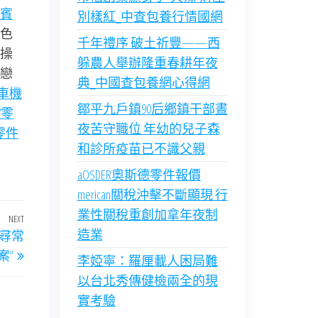
賓
別樣紅_中查包養行情國網
色
千年禮序 破土祈豐——西
操
躲農人舉辦隆重春耕年夜
戀
典_中國查包養網心得網
車機
鄒平九戶鎮90后鄉鎮干部晝
W零
夜苦守職位 年幼的兒子森
零件
和診所疫苗已不識父親
aOSDER奧斯德零件報價
merican關稅沖擊不斷顯現 行
業性關稅重創加拿年夜制
NEXT
Next
造業
尋常
Post
案”
李婭寧：羅厘載人困局難
以台北秀傳健檢兩全的現
實考驗