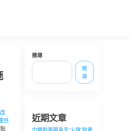
搜尋
搜
施
尋
改
近期文章
W零件
四點
巾幗創業顯身手“火辣”財產