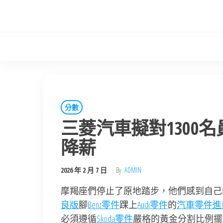
Skip
to
the
content
分數
三菱汽車擬對1300名
降薪
2026 年 2 月 7 日
By
ADMIN
摩羯座們停止了原地踏步，他們感到自己
良版
腳
Benz零件
踝上
Audi零件
的
汽車零件進
必須遵循
Skoda零件
嚴格的黃金分割比例擺