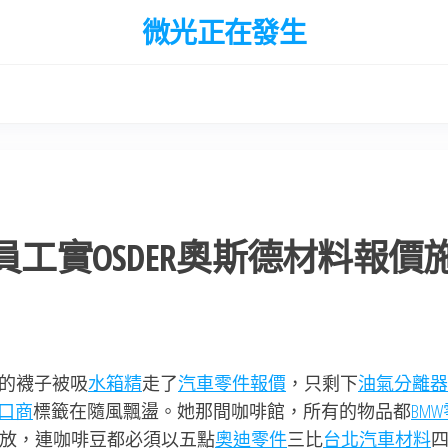
微光正在發生
員工實OSDER奧斯德材料報價
的襪子被吸
水箱精
走了
汽車零件報價
，只剩下
油氣分離器
口商
標籤在隨風飄盪。她那間咖啡館，所有的物品都
BM
放，連咖啡豆都必須以五點
奧迪零件
三比
台北汽車材料