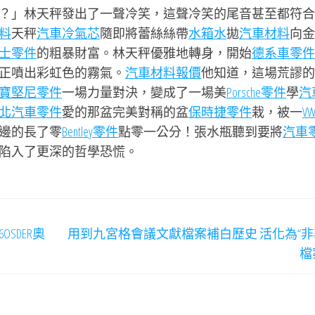
？」林天秤發出了一聲冷笑，這聲冷笑的尾音甚至都符合
料
天秤
汽車冷氣芯
隨即將蕾絲絲帶
水箱水
拋
汽車材料
向金
士零件
的粗暴財富。林天秤優雅地轉身，開始
德系車零件
正噴出彩虹色的霧氣。
汽車材料報價
他知道，這場荒謬的
寶堅尼零件
一場力量對決，變成了一場美
Porsche零件
學
汽
北汽車零件
愛的那盆完美對稱的盆
保時捷零件
栽，被一
V
邊的長了零
Bentley零件
點零一公分！張水瓶聽到要將
汽車
陷入了更深的哲學恐慌。
SDER奧
用到九宮格會議文獻檔案補白歷史 活化為“非
檔