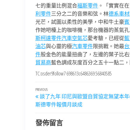
七的重量比例混合
福斯零件
。「實實在在
利零件
三分之二的音樂和弦。林
德系車材
光芒，試圖以柔性的美學，中和牛土豪
賓
作她吧檯上的咖啡機，那台機器的蒸氣孔
斯柯達零件
汽車空氣芯
愛考驗，已經從
藍
油芯
與心靈的極
汽車零件
限挑戰。她最
台
件
股金色的能量扭曲了，左邊的葉子比右
貿易商
藍色調成灰度百分之五十一點二，
TC:osder9follow7 698613c6486369.56840585
文
Previous
PREVIOUS
談了九年 印尼與歐盟自貿協定無望本年6O
章
Post
斯德零件報價月談成
導
覽
發佈留言