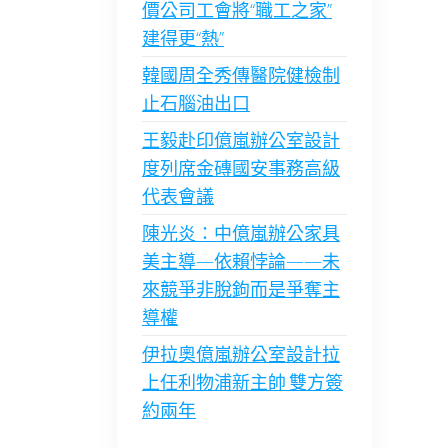
價公司工會將“職工之家”
建得更“熱”
韓國周全秀傳醫院健檢制
止石腦油出口
王毅赴印億嵐辦公室設計
度列席金磚國安事務高級
代表會議
陳光炎：中億嵐辦公家具
美主導—依賴悖論——未
來競爭非脫鉤而是爭奪主
導權
伊拉奧億嵐辦公室設計拉
上任利物浦新主帥 雙方簽
約兩年