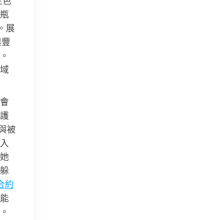
主色
瓶
。展
與豐
。
域
會
護
與被
入
她
躲
合約
能
。