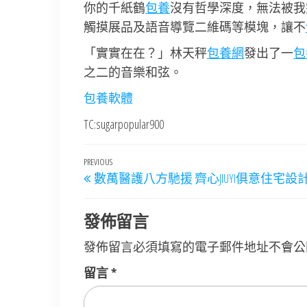
你的千紙鶴
包養
沒有哲學深度，無法被我
觸摸展品及語音導覽二維碼等模塊，讓不
「實實在在？」林天秤
包養網
發出了一
包
之二的音樂和弦。
包養軟體
TC:sugarpopular900
文
Previous
PREVIOUS
數萬醫護八方馳援 齊心JIUYI俱意住宅設計
章
Post
導
發佈留言
覽
發佈留言必須填寫的電子郵件地址不會公
留言
*