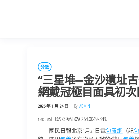
Skip
to
the
content
分數
“三星堆—金沙遺址古
網戴冠極目面具初次
2026 年 1 月 24 日
By
ADMIN
requestId:69739e9b050264.00492343.
國民日報北京1月21日電
包養網
（記