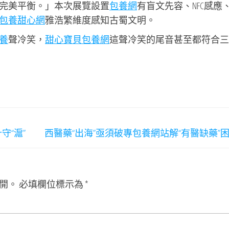
完美平衡。」本次展覽設置
包養網
有盲文先容、NFC感應
包養甜心網
雅浩繁維度感知古蜀文明。
養
聲冷笑，
甜心寶貝包養網
這聲冷笑的尾音甚至都符合三
守“滬”
西醫藥“出海”亟須破專包養網站解“有醫缺藥”
開。
必填欄位標示為
*