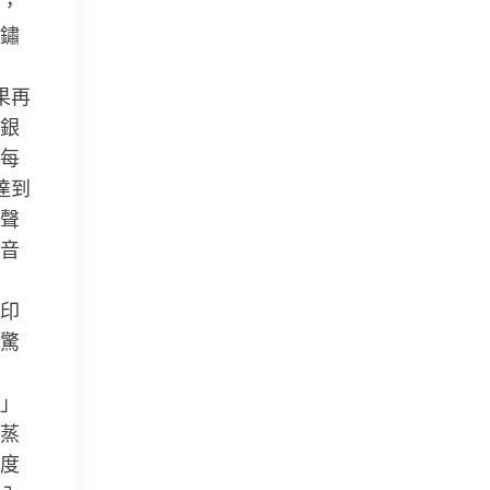
，
鏽
果再
銀
每
達到
聲
音
印
驚
」
蒸
度