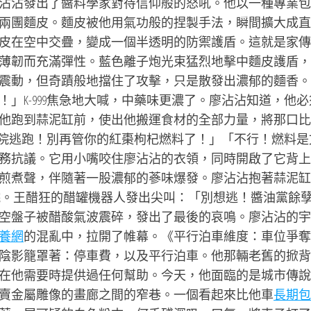
沾沾發出了醬料學家對待信仰般的怒吼。他以一種專業包
兩團麵皮。麵皮被他用氣功般的捏製手法，瞬間擴大成直
皮在空中交疊，變成一個半透明的防禦護盾。這就是家傳
薄韌而充滿彈性。藍色離子炮光束猛烈地擊中麵皮護盾，
震動，但奇蹟般地擋住了攻擊，只是散發出濃郁的麵香。
」K-999焦急地大喊，中藥味更濃了。廖沾沾知道，他必
他跑到蒜泥缸前，使出他搬運食材的全部力量，將那口比
從後院逃跑！別再管你的紅棗枸杞燃料了！」「不行！燃料是
務抗議。它用小嘴咬住廖沾沾的衣領，同時開啟了它背上
煎煮聲，伴隨著一股濃郁的蔘味爆發。廖沾沾抱著蒜泥缸、
後院。王醋狂的醋罐機器人發出尖叫：「別想逃！醬油黨餘
空盤子被醋酸氣波震碎，發出了最後的哀鳴。廖沾沾的宇
養網
的混亂中，拉開了帷幕。《平行泊車維度：車位爭奪
陰影籠罩著：停車費，以及平行泊車。他那輛老舊的掀背
在他需要時提供過任何幫助。今天，他面臨的是城市傳說
賣金屬雕像的畫廊之間的窄巷。一個看起來比他車
長期包