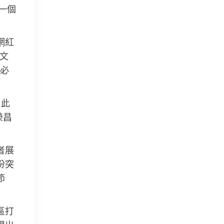
一個
網紅
文
必
。此
榮昌
者展
份突
節
區打