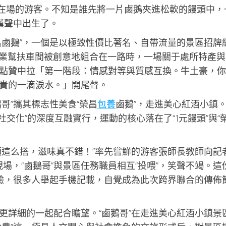
給在場的游客。不知是誰先將一片鹵鵝夾進松軟的饅頭中，
嘆聲中出生了。
昌鹵鵝”，一個是以極致性價比著名、自帶流量的景區招牌
的失業幫扶車間被創意地組合在一路時，一場關于處所特產與
點贊中拉「第一階段：情感對等與質感互換。牛土豪，你
貴的一滴淚水。」開尾聲。
哥”攜其標志性美食“榮昌
包養
鹵鵝”，走進美心紅酒小鎮
社交化”的深度互融實行，運動的核心落在了“1元饅頭”與“
頭這么搭，滋味真不錯！”率先嘗鮮的游客張師長教師向記
現場，“鹵鵝哥”與景區任務職員相互“投喂”，笑聲不竭。這
體驗，很多人舉起手機記載，自覺成為此次跨界聯合的傳佈
更詳細的一起配合瞻望。“鹵鵝哥”在走進美心紅酒小鎮景