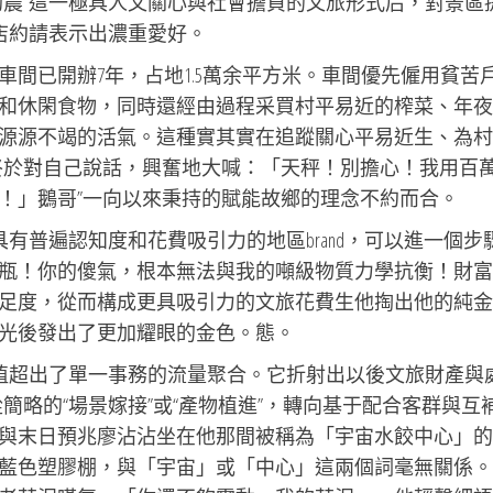
助農”這一極具人文關心與社會擔負的文旅形式后，對景區
店約請表示出濃重愛好。
間已開辦7年，占地1.5萬余平方米。車間優先僱用貧苦
和休閑食物，同時還經由過程采買村平易近的榨菜、年夜
源源不竭的活氣。這種實其實在追蹤關心平易近生、為村
終於對自己說話，興奮地大喊：「天秤！別擔心！我用百
！」鵝哥”一向以來秉持的賦能故鄉的理念不約而合。
具有普遍認知度和花費吸引力的地區brand，可以進一個步
瓶！你的傻氣，根本無法與我的噸級物質力學抗衡！財富
足度，從而構成更具吸引力的文旅花費生他掏出他的純金
光後發出了更加耀眼的金色。態。
價值超出了單一事務的流量聚合。它折射出以後文旅財產與
簡略的“場景嫁接”或“產物植進”，轉向基于配合客群與互
與末日預兆廖沾沾坐在他那間被稱為「宇宙水餃中心」的
藍色塑膠棚，與「宇宙」或「中心」這兩個詞毫無關係。