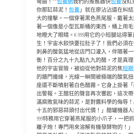
彎曲！**
包養網
我們的推進器快
包養
沒紅
你那缸蒜泥！
包養
」就在廖沾沾還在糾結
大的撞擊。一個穿著黑色燕尾服、戴著太
著一個像是小型瓦斯桶的東西，桶上用毛
地瞪大了眼睛。K-999用它的小短腿站
生！宇宙水餃快要拉肚子了！我們必須在
刺鼻的酸氣猛地從店門口灌入，伴隨著一
衡！百分之九十九點九九的醋，才是真理
他的宇宙冒險，被迫從他對蒜泥的焦
短期
的牆門邊緣，光線一瞬間被極端的酸氣扭
座還不斷噴射著白色醋霧。它身上掛著「
出警報。王醋狂的聲音再次響起，這次帶
滿腐敗氣味的蒜泥，是對醬料學的侮辱！
十五的邪惡蒜頭付出代價！」醋罐機器人
999特務用它穿著燕尾服的小爪子，一
離子炮！專門用來溶解有機發酵物的！」