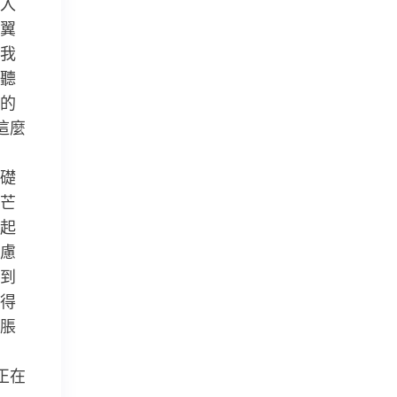
入
翼
我
聽
的
這麼
礎
芒
起
慮
聞到
得
脹
正在