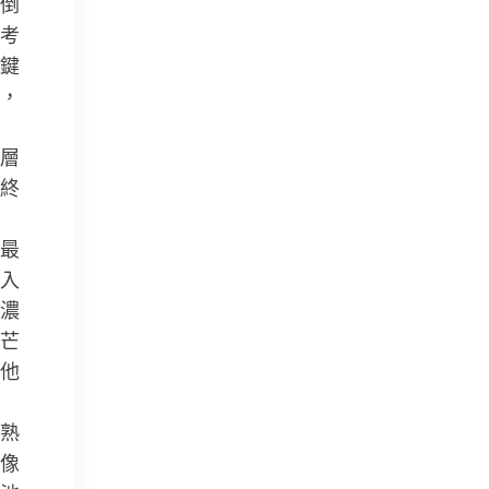
倒
考
鍵
，
層
終
最
入
濃
芒
他
熟
像