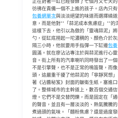
正在對著一缸已經發酵了七個月又七天的
彷彿在責備一個不上進的孩子。店內只有
包養網單次
與淡淡絕望的味道而選擇繞道
意，而是他對**「蒜泥成本焦慮症」**
這樣下去，他引以為傲的「靈魂蒜泥」將
勺，從缸底撈起一坨濃稠的、顏色介於灰
隔三小時，他就要用手指彈一下缸邊
包養
圓滿。就在廖沾沾專注於與蒜泥進行心靈
音。街上所有的汽車喇叭同時發出了一個
不是引擎聲，也不是正常的鳴笛聲，而像
頭，這嚴重干擾了他蒜泥的「寧靜冥想」
著《沾醬秘笈》封面的皺衛生紙，塞進口
了。整條城市的主幹道上，數百個交通信
燈。它們不是交替閃爍，而是固定在「通
的聲音，並且有一層淡淡的、熱氣騰騰的
煮過頭的氣味。「麵粉焦慮？還是過度發