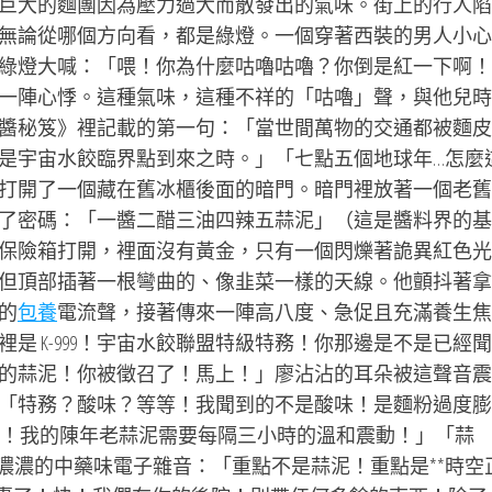
巨大的麵團因為壓力過大而散發出的氣味。街上的行人陷
無論從哪個方向看，都是綠燈。一個穿著西裝的男人小心
綠燈大喊：「喂！你為什麼咕嚕咕嚕？你倒是紅一下啊！
一陣心悸。這種氣味，這種不祥的「咕嚕」聲，與他兒時
醬秘笈》裡記載的第一句：「當世間萬物的交通都被麵皮
是宇宙水餃臨界點到來之時。」「七點五個地球年…怎麼
打開了一個藏在舊冰櫃後面的暗門。暗門裡放著一個老舊
了密碼：「一醬二醋三油四辣五蒜泥」（這是醬料界的基
保險箱打開，裡面沒有黃金，只有一個閃爍著詭異紅色光
但頂部插著一根彎曲的、像韭菜一樣的天線。他顫抖著拿
的
包養
電流聲，接著傳來一陣高八度、急促且充滿養生焦
是 K-999！宇宙水餃聯盟特級特務！你那邊是不是已經
的蒜泥！你被徵召了！馬上！」廖沾沾的耳朵被這聲音震
「特務？酸味？等等！我聞到的不是酸味！是麵粉過度膨
！我的陳年老蒜泥需要每隔三小時的溫和震動！」「蒜
帶著濃濃的中藥味電子雜音：「重點不是蒜泥！重點是**時空