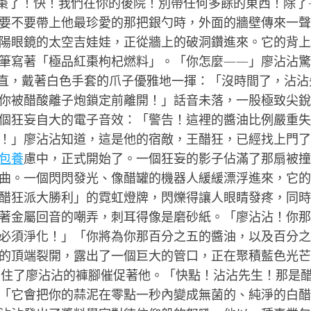
棗了！快！我們在你的後院！別帶任何多餘的東西！除了
要不要帶上他最珍愛的那把銀勺時，外面的牆壁傳來一聲
陽眼鏡的太空吉娃娃，正從牆上的破洞鑽進來。它的背上
筆寫著「極品紅棗枸杞燃料」。「你怎麼——」廖沾沾驚
得筆直，戴著白色手套的爪子優雅地一揮：「沒時間了，沾沾
你被醋酸離子炮鎖定前離開！」話音未落，一股極致尖銳
個狂妄自大的電子音效：「警告！這裡的醬油比例嚴重失
！」廖沾沾知道，這是他的宿敵，王醋狂，已經找上門了
包養
慮中，正式開始了。一個狂妄的影子佔滿了那扇被撞
曲。一個閃閃發光、像醋罐的機器人緩緩漂浮進來，它的
醋狂派大勝利」的霓虹燈牌，閃爍得讓人眼睛發疼，同時
著金屬回音的嘲弄，刺耳得像是磨砂紙。「廖沾沾！你那
必須淨化！」「你將為你那百分之五的醬油，以及百分之
的頂端裂開，露出了一個巨大的管口，正在聚積藍色光芒。
把抓住了廖沾沾的褲腳催促著他。「快點！沾沾先生！那是
「它會把你的蒜泥在零點一秒內變成無菌的、純淨的白醋