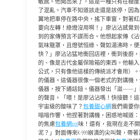
敏感。他聞出來了，這是一種只有在極度
了混亂。汽車不知道該走還是該停，因為
翼地把車停在路中央，搖下車窗，對著紅
要向左轉！綠燈沒用啊！」廖沾沾感覺到
到的家傳預言不謀而合。他想起家傳《沾
氣味籠罩，且燈號恒綠、聲如湯沸時，便
快？」廖沾沾猛地衝回店裡，衝到後廚，
的、像是古代金屬保險箱的東西。他輸入
公式，只有像他這樣的傳統派才會用）。
的儀器。這儀器很像一個老式的對講機，
儀器，按下通話鈕。儀器發出「滋——」
的聲音。「喂！是廖沾沾嗎！快接聽！這裡
宇宙級的酸味了？
包養甜心網
我們需要你
嗡嗡作響，他捏著對講機，困惑地喊道：
的焦慮
包養網ppt
味！還有，我現在走不開
泥？」對面傳來K-999崩潰的尖叫聲，