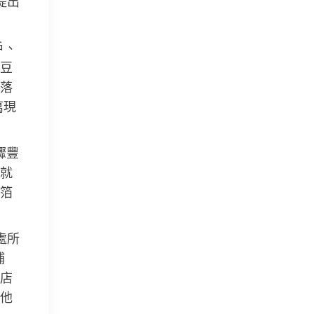
提出
戶、
豆
落
萬現
驟豐
就
箔
處所
補
店
他