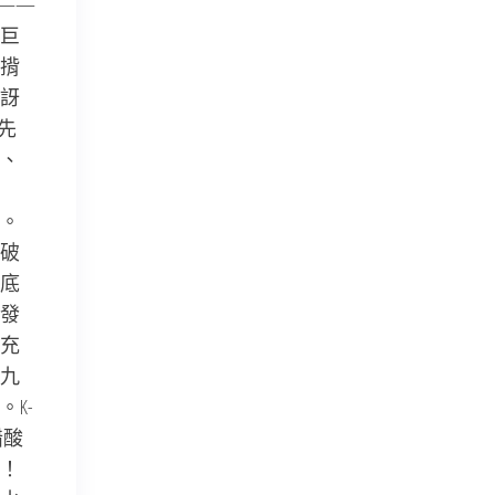
——
巨
揹
訝
先
、
。
破
底
發
充
九
K-
醋酸
！