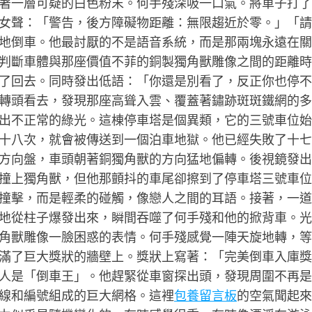
著一層可疑的白色粉末。何手殘深吸一口氣。將車子打了
女聲：「警告，後方障礙物距離：無限趨近於零。」「請
地倒車。他最討厭的不是語音系統，而是那兩塊永遠在關
判斷車體與那座價值不菲的銅製獨角獸雕像之間的距離時
了回去。同時發出低語：「你還是別看了，反正你也停不
轉頭看去，發現那座高聳入雲、覆蓋著鏽跡斑斑鐵網的多
出不正常的綠光。這棟停車塔是個異類，它的三號車位始
十八次，就會被傳送到一個泊車地獄。他已經失敗了十七
方向盤，車頭朝著銅獨角獸的方向猛地偏轉。後視鏡發出
撞上獨角獸，但他那顫抖的車尾卻擦到了停車塔三號車位
撞擊，而是輕柔的碰觸，像戀人之間的耳語。接著，一道
地從柱子爆發出來，瞬間吞噬了何手殘和他的掀背車。光
角獸雕像一臉困惑的表情。何手殘感覺一陣天旋地轉，等
滿了巨大獎狀的牆壁上。獎狀上寫著：「完美倒車入庫獎
人是「倒車王」。他趕緊從車窗探出頭，發現周圍不再是
線和編號組成的巨大網格。這裡
包養留言板
的空氣聞起來