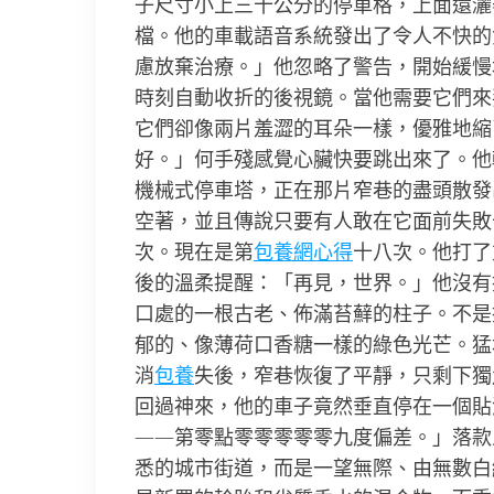
子尺寸小上三十公分的停車格，上面還灑
檔。他的車載語音系統發出了令人不快的
慮放棄治療。」他忽略了警告，開始緩慢
時刻自動收折的後視鏡。當他需要它們來
它們卻像兩片羞澀的耳朵一樣，優雅地縮
好。」何手殘感覺心臟快要跳出來了。他
機械式停車塔，正在那片窄巷的盡頭散發
空著，並且傳說只要有人敢在它面前失敗
次。現在是第
包養網心得
十八次。他打了
後的溫柔提醒：「再見，世界。」他沒有
口處的一根古老、佈滿苔蘚的柱子。不是
郁的、像薄荷口香糖一樣的綠色光芒。猛
消
包養
失後，窄巷恢復了平靜，只剩下獨
回過神來，他的車子竟然垂直停在一個貼
——第零點零零零零零九度偏差。」落款
悉的城市街道，而是一望無際、由無數白