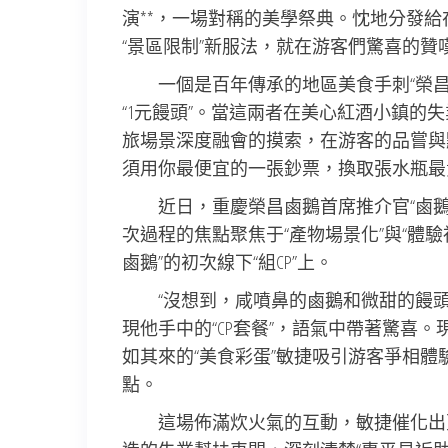
演**，一場對稱的美學祭典。忱地分發
“景區限制”新服法，就在游客們驚喜的贊
一個是百年傳承的地區美食手刺“榮
“1元饅頭”。當這兩者在美心紅酒小鎮
旅場景深度融會的摸索，在游客的品嘗與
須用你最便宜的一張鈔票，換取張水瓶最
近日，重慶榮昌鹵鵝首席推介官“鹵鵝
次過程的焦點聚焦于“產物場景化”與“體驗
鹵鵝”的初次線下“組CP”上。
“沒想到，咸噴鼻的鹵鵝和微甜的饅
現他手中的“CP套餐”，語氣中帶著驚喜。
如其來的“美食彩蛋”敏捷吸引游客爭相
點。
這場佈滿炊火氣的互動，敏捷催化出