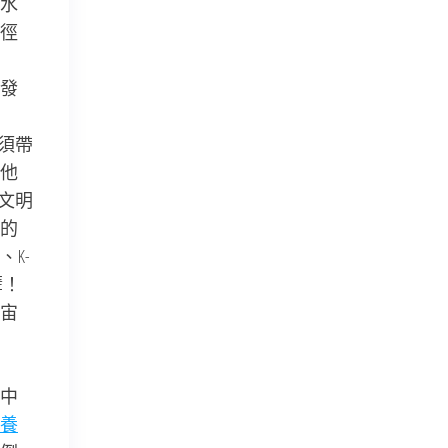
水
徑
發
須帶
他
文明
的
K-
孽！
宙
中
養