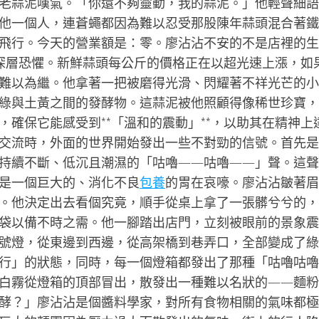
老蒜泥嘆氣。「你還不夠靈動，我的蒜泥。」他輕聲細語
他一個人，連蒼蠅都因為難以忍受那股陳年蒜頭混合著鐵
飛行。今天的營業額是：零。廖沾沾不安的不是店裡的生
的深層恐懼。新鮮蒜頭每公斤的價格正在以超光速上漲，如
難以為繼。他拿著一把被磨得光滑、閃耀著不祥光芒的小
綠與土黃之間的發酵物。這蒜泥被他照顧得像稀世珍寶，
，確保它能感受到**「溫和的震動」**，以助其在精神上
交流時，外面的世界開始發出一些不對勁的信號。首先是
持續不斷、低沉且潮濕的「咕嚕——咕嚕——」聲。這聲
是一個巨大的、消化不良
包養
的胃在哀嚎。廖沾沾皺著眉
。他決定出去看個究竟，順手從桌上拿了一張髒兮兮的，
袋以備不時之需。他一腳踏出店門，立刻被眼前的景象震
號燈，從東邊到西邊，從高架橋到巷弄口，全部變成了綠
行」的狀態，同時，每一個燈箱都發出了那種「咕嚕咕嚕
白霧從燈箱的頂部冒出，散發出一種難以名狀的——麵粉
酵？」廖沾沾是個醬料學家，對所有食物相關的氣味都極