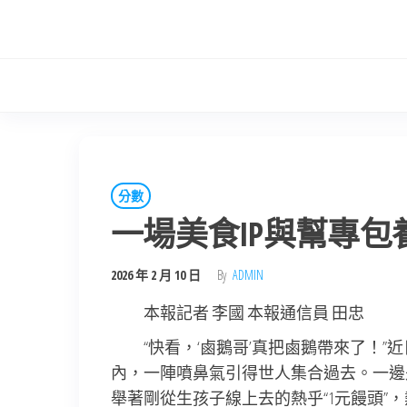
Skip
to
the
content
分數
一場美食IP與幫專
2026 年 2 月 10 日
By
ADMIN
本報記者 李國 本報通信員 田忠
“快看，‘鹵鵝哥’真把鹵鵝帶來了！
內，一陣噴鼻氣引得世人集合過去。一邊是
舉著剛從生孩子線上去的熱乎“1元饅頭