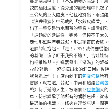
那是浩劫啊！」「不准動我的蒜泥！」廖
餃的極限速度，從旁邊的麵粉堆中抓起了
三公尺的巨大麵皮。他猛地擲出，兩張麵
《沾醬秘笈》中記載的「水餃皮護盾」，
出了一聲像是汽水開蓋的聲音。護盾劇烈
「這麵皮的延展性！完美！但撐不了太久！
走他那缸陳年老蒜泥，那是宇宙的希望。
還胖的缸抱起。「走！K-999！我們要
的基礎！沒了紅棗我飛不遠！」吉娃娃特
枸杞推進器。推進器發出「滋滋」的輕微
999咬著他，一起從撞出來的洞口衝向
我會追上你！」店內剩下的
包養價格
所有
冒險，就在這片蒜泥、中藥和醋酸
台灣包
戰》何手殘的人生，被兩個巨
包養網
大的
車，彷彿繼承了他所有的駕駛焦慮，從未
最恐怖的挑戰，一條夾在理髮店與一間專