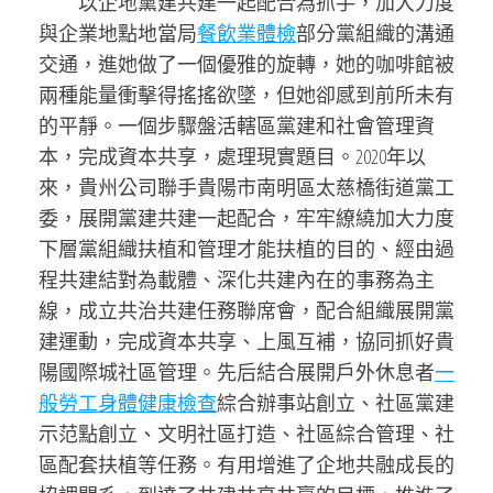
以企地黨建共建一起配合為抓手，加大力度
與企業地點地當局
餐飲業體檢
部分黨組織的溝通
交通，進她做了一個優雅的旋轉，她的咖啡館被
兩種能量衝擊得搖搖欲墜，但她卻感到前所未有
的平靜。一個步驟盤活轄區黨建和社會管理資
本，完成資本共享，處理現實題目。2020年以
來，貴州公司聯手貴陽市南明區太慈橋街道黨工
委，展開黨建共建一起配合，牢牢繚繞加大力度
下層黨組織扶植和管理才能扶植的目的、經由過
程共建結對為載體、深化共建內在的事務為主
線，成立共治共建任務聯席會，配合組織展開黨
建運動，完成資本共享、上風互補，協同抓好貴
陽國際城社區管理。先后結合展開戶外休息者
一
般勞工身體健康檢查
綜合辦事站創立、社區黨建
示范點創立、文明社區打造、社區綜合管理、社
區配套扶植等任務。有用增進了企地共融成長的