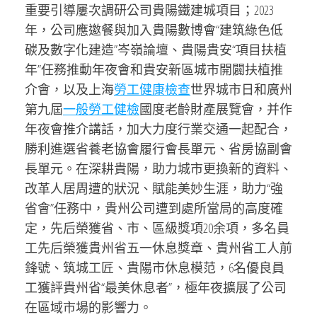
重要引導屢次調研公司貴陽鐵建城項目；2023
年，公司應邀餐與加入貴陽數博會“建筑綠色低
碳及數字化建造”岑嶺論壇、貴陽貴安“項目扶植
年”任務推動年夜會和貴安新區城市開闢扶植推
介會，以及上海
勞工健康檢查
世界城市日和廣州
第九屆
一般勞工健檢
國度老齡財產展覽會，并作
年夜會推介講話，加大力度行業交通一起配合，
勝利進選省養老協會履行會長單元、省房協副會
長單元。在深耕貴陽，助力城市更換新的資料、
改革人居周遭的狀況、賦能美妙生涯，助力“強
省會”任務中，貴州公司遭到處所當局的高度確
定，先后榮獲省、市、區級獎項20余項，多名員
工先后榮獲貴州省五一休息獎章、貴州省工人前
鋒號、筑城工匠、貴陽市休息模范，6名優良員
工獲評貴州省“最美休息者”，極年夜擴展了公司
在區域市場的影響力。