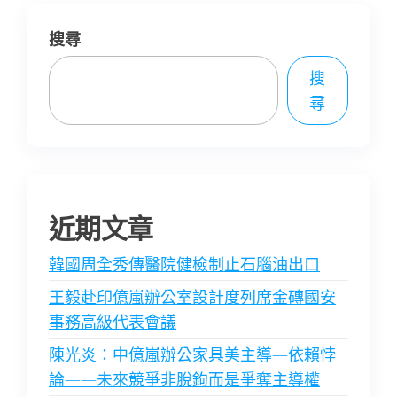
搜尋
搜
尋
近期文章
韓國周全秀傳醫院健檢制止石腦油出口
王毅赴印億嵐辦公室設計度列席金磚國安
事務高級代表會議
陳光炎：中億嵐辦公家具美主導—依賴悖
論——未來競爭非脫鉤而是爭奪主導權