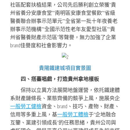
社區配套扶植結果，公司先后勝利創立榮獲“貴
州省養分安康食堂”“南明區安康食堂餐飲”“省級
醫養聯合辦事示范單元”“全省第一批十年夜養老
辦事示范機構”“全國示范性老年友愛型社區”“貴
州省醫養財產示范區”等聲譽，無力加強了企業
brand佳譽度和社會影響力。
貴陽鐵建城項目實景圖
四、搭臺唱戲，打造貴州拿地樣板
保持以立異方法展開地盤運營，依托鐵建體
系財產鏈條長、業態齊備的競爭上風，施展央企
一般勞工健檢
資金、brand、技巧、產物、財產、
信用等多重上風，基
一般勞工體檢
于“企地融合
互鑒、黨建引領成長”的任務思緒，貴州公司與