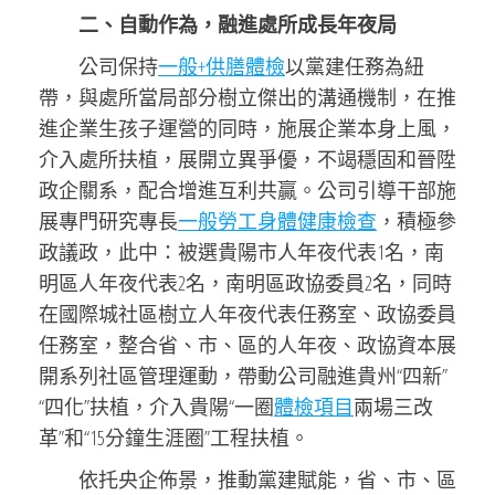
二、自動作為，融進處所成長年夜局
公司保持
一般+供膳體檢
以黨建任務為紐
帶，與處所當局部分樹立傑出的溝通機制，在推
進企業生孩子運營的同時，施展企業本身上風，
介入處所扶植，展開立異爭優，不竭穩固和晉陞
政企關系，配合增進互利共贏。公司引導干部施
展專門研究專長
一般勞工身體健康檢查
，積極參
政議政，此中：被選貴陽市人年夜代表1名，南
明區人年夜代表2名，南明區政協委員2名，同時
在國際城社區樹立人年夜代表任務室、政協委員
任務室，整合省、市、區的人年夜、政協資本展
開系列社區管理運動，帶動公司融進貴州“四新”
“四化”扶植，介入貴陽“一圈
體檢項目
兩場三改
革”和“15分鐘生涯圈”工程扶植。
依托央企佈景，推動黨建賦能，省、市、區