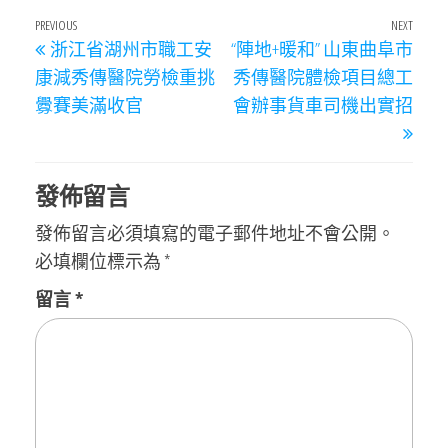
文
Previous
PREVIOUS
NEXT
Next
浙江省湖州市職工安
“陣地+暖和” 山東曲阜市
章
Post
Post
康減秀傳醫院勞檢重挑
秀傳醫院體檢項目總工
導
釁賽美滿收官
會辦事貨車司機出實招
覽
發佈留言
發佈留言必須填寫的電子郵件地址不會公開。
必填欄位標示為
*
留言
*