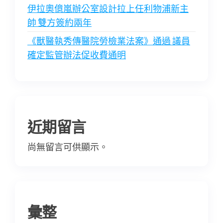
伊拉奧億嵐辦公室設計拉上任利物浦新主
帥 雙方簽約兩年
《獸醫執秀傳醫院勞檢業法案》通過 議員
確定監管辦法促收費通明
近期留言
尚無留言可供顯示。
彙整