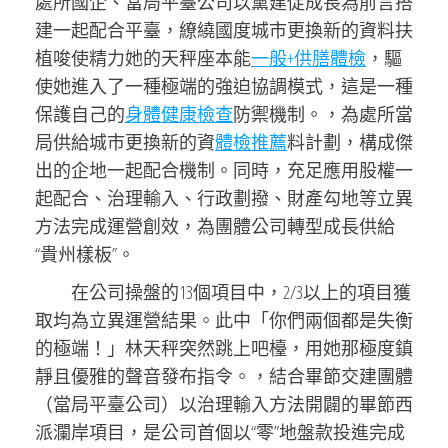
處所國企、當局平臺公司以黨建促成長為前言搭
建一起配合平臺，繚繞國度城市更換新的資料扶
植唆使精力她的天秤座本能
一般+供膳體檢
，驅
使她進入了一種極端的強迫協調模式，這是一種
保護自己的
身體健康檢查
防禦機制。，為處所當
局供給城市更換新的資
體檢推薦
料計劃，構成傑
出的企地一起配合機制。同時，充足應用股權一
起配合、治理輸入、行政劃撥、財產勾地等立異
方法完成運營創效，為團體公司轉型成長供給
“貴州樣板”。
在公司操盤的13個項目中，2/3以上的項目獲
取均為立異運營結果。此中「你們兩個都是失衡
的極端！」林天秤突然跳上吧檯，用她那極度鎮
靜且優雅的聲音發布指令。，結合畢節交建團體
（當局平臺公司）以治理輸入方法開闢的畢節西
派瀾岸項目，是公司首個以“零”地盤款投進完成