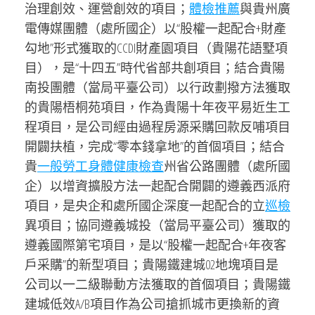
治理創效、運營創效的項目；
體檢推薦
與貴州廣
電傳媒團體（處所國企）以“股權一起配合+財產
勾地”形式獲取的CCDI財產園項目（貴陽花語墅項
目），是“十四五”時代省部共創項目；結合貴陽
南投團體（當局平臺公司）以行政劃撥方法獲取
的貴陽梧桐苑項目，作為貴陽十年夜平易近生工
程項目，是公司經由過程房源采購回款反哺項目
開闢扶植，完成“零本錢拿地”的首個項目；結合
貴
一般勞工身體健康檢查
州省公路團體（處所國
企）以增資擴股方法一起配合開闢的遵義西派府
項目，是央企和處所國企深度一起配合的立
巡檢
異項目；協同遵義城投（當局平臺公司）獲取的
遵義國際第宅項目，是以“股權一起配合+年夜客
戶采購”的新型項目；貴陽鐵建城02地塊項目是
公司以一二級聯動方法獲取的首個項目；貴陽鐵
建城低效A/B項目作為公司搶抓城市更換新的資