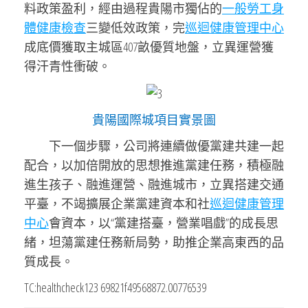
料政策盈利，經由過程貴陽市獨佔的
一般勞工身
體健康檢查
三變低效政策，完
巡迴健康管理中心
成底價獲取主城區407畝優質地盤，立異運營獲
得汗青性衝破。
貴陽國際城項目實景圖
下一個步驟，公司將連續做優黨建共建一起
配合，以加倍開放的思想推進黨建任務，積極融
進生孩子、融進運營、融進城市，立異搭建交通
平臺，不竭擴展企業黨建資本和社
巡迴健康管理
中心
會資本，以“黨建搭臺，營業唱戲”的成長思
緒，坦蕩黨建任務新局勢，助推企業高東西的品
質成長。
TC:healthcheck123 69821f49568872.00776539