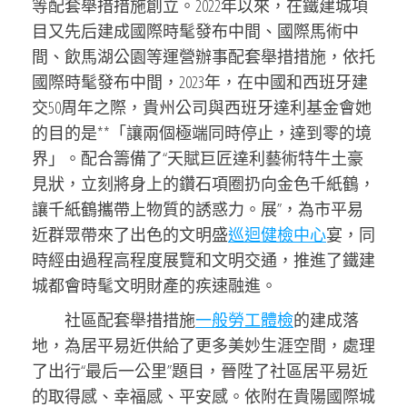
等配套舉措措施創立。2022年以來，在鐵建城項
目又先后建成國際時髦發布中間、國際馬術中
間、飲馬湖公園等運營辦事配套舉措措施，依托
國際時髦發布中間，2023年，在中國和西班牙建
交50周年之際，貴州公司與西班牙達利基金會她
的目的是**「讓兩個極端同時停止，達到零的境
界」。配合籌備了“天賦巨匠達利藝術特牛土豪
見狀，立刻將身上的鑽石項圈扔向金色千紙鶴，
讓千紙鶴攜帶上物質的誘惑力。展”，為市平易
近群眾帶來了出色的文明盛
巡迴健檢中心
宴，同
時經由過程高程度展覽和文明交通，推進了鐵建
城都會時髦文明財產的疾速融進。
社區配套舉措措施
一般勞工體檢
的建成落
地，為居平易近供給了更多美妙生涯空間，處理
了出行“最后一公里”題目，晉陞了社區居平易近
的取得感、幸福感、平安感。依附在貴陽國際城