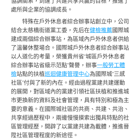
協調關系，到達了共建共享共贏的目標，推進了
處所與企業的協調成長。
特殊在戶外休息者綜合辦事站創立中，公司
結合太慈橋街道黨工委，先后在
健檢推薦
國際城
建成兩個綜合辦事站，為區域內戶外休息者供給
了溫馨休整場合。國際城戶外休息者綜合辦事站
以人道化的考量，榮獲貴州省“城區戶外休息者
綜合辦事站省級示范點”聲譽，辦事
一般勞工體
檢
站點的扶植
巡迴健康管理中心
為國際城“三感
社區”付與了新的內在。經由過程黨建共建運動
的展開，對區域內的黨建引領社區扶植和推進城
市更換新的資料及社會管理，具有特別和極為主
要的意義。在國際城社區的共商、共建、共治、
共享經過歷程中，兩邊慢慢摸索出獨具特點的社
區管理經歷，開辟了以黨建共建為載體，推進晉
陞社區管理程度的新途徑。