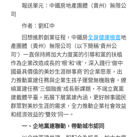
報送單元：中鐵房地產團體（貴州）無限公
司
作者：劉紅中
回想進黔創業征程，中鐵房
全身健康檢查
地
產團體（貴州）無限公司（以下簡稱“貴州公
司”）一直保持將加大力度黨的引導和黨的扶植
作為企業改造成長的“根”和“魂”，深入踐行“做中
國最具價值的美妙生涯辦事商”的企業愿景，出
力推動黨建任務與企業生孩子運營無機融會，繚
繞黨建任務“三個融進”成長新課題，不竭立異黨
建載體平臺，拓展下層黨建內涵，更好辦事國民
群眾對美妙生涯的需求，全力推動企業社會效益
和經濟效益的“雙效”同一。
一、企地黨建聯動，帶動城市認同