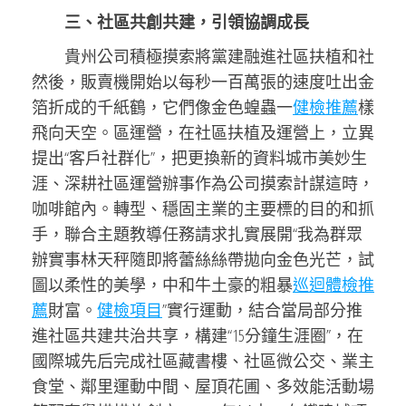
三、社區共創共建，引領協調成長
貴州公司積極摸索將黨建融進社區扶植和社
然後，販賣機開始以每秒一百萬張的速度吐出金
箔折成的千紙鶴，它們像金色蝗蟲一
健檢推薦
樣
飛向天空。區運營，在社區扶植及運營上，立異
提出“客戶社群化”，把更換新的資料城市美妙生
涯、深耕社區運營辦事作為公司摸索計謀這時，
咖啡館內。轉型、穩固主業的主要標的目的和抓
手，聯合主題教導任務請求扎實展開“我為群眾
辦實事林天秤隨即將蕾絲絲帶拋向金色光芒，試
圖以柔性的美學，中和牛土豪的粗暴
巡迴體檢推
薦
財富。
健檢項目
”實行運動，結合當局部分推
進社區共建共治共享，構建“15分鐘生涯圈”，在
國際城先后完成社區藏書樓、社區微公交、業主
食堂、鄰里運動中間、屋頂花圃、多效能活動場