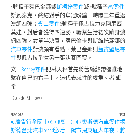
5號種子萊巴金娜裁
斯柯達零件
減2號種子
VW零件
斯瓦泰克，終結對手的奪冠盼望，時隔三年重返
澳網四強；
賓士零件
6號種子佩古拉力克阿尼西
莫娃，對后者獲得四連勝，職業生活初次躋身澳
網四強。女單半決賽，薩巴倫卡與斯維托麗娜的
汽車零件
對決頗有看點，萊巴金娜則
藍寶堅尼零
件
與佩古拉爭奪另一張決賽門票。
文｜
Bentley零件
記林天秤首先將蕾絲絲帶優雅地
繫在自己的右手上，這代表感性的權重。者 龍
希
TC:osder9follow7
文
Previous
PREVIOUS
NEXT
Next
廣貨行全國丨OSDER奧
OSDER奧斯德汽車零件揭
章
Post
Post
斯德台北汽車brand激活
陽市揭東區人年夜：將