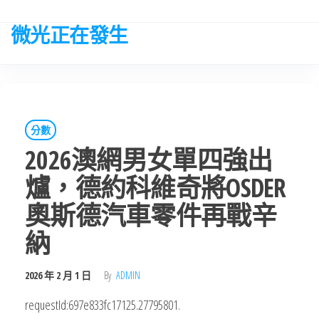
Skip
to
微光正在發生
the
content
分數
2026澳網男女單四強出
爐，德約科維奇將OSDER
奧斯德汽車零件再戰辛
納
2026 年 2 月 1 日
By
ADMIN
requestId:697e833fc17125.27795801.