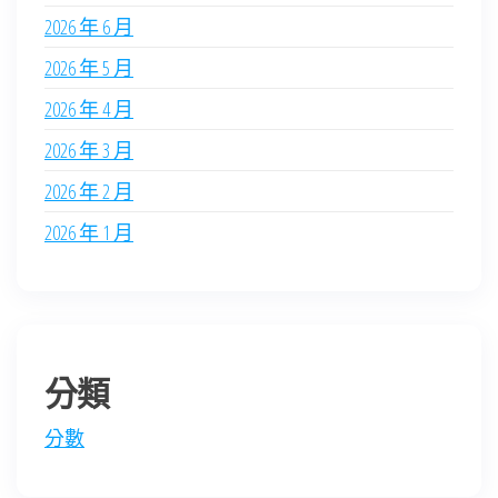
2026 年 6 月
2026 年 5 月
2026 年 4 月
2026 年 3 月
2026 年 2 月
2026 年 1 月
分類
分數