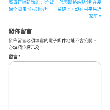
導
廣貨行銷新動能：從“貨
代表聯絡站點“建”在產
覽
通全國”到“心通世界”
業鏈上，設在村平易近
家前
發佈留言
發佈留言必須填寫的電子郵件地址不會公開。
必填欄位標示為
*
留言
*