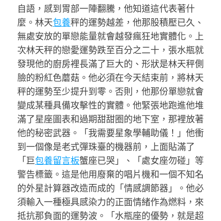
自語，感到胃部一陣翻騰，他知道這代表著什
麼。林天
包養
秤的運勢越差，他那股積壓已久、
無處安放的單戀能量就會越發瘋狂地實體化。上
次林天秤的戀愛運勢跌至百分之二十，張水瓶就
發現他的廚房裡長滿了巨大的、形狀是林天秤側
臉的粉紅色蘑菇。他必須在今天結束前，將林天
秤的運勢至少提升到零。否則，他那份單戀就會
變成某種具備攻擊性的實體。他緊張地跑進他堆
滿了星座圖表和過期甜甜圈的地下室，那裡放著
他的秘密武器。「我需要星象學輔助儀！」他衝
到一個像是老式彈珠臺的機器前，上面貼滿了
「巨
包養留言板
蟹座已哭」、「處女座勿碰」等
警告標籤。這是他用廢棄的唱片機和一個不知名
的外星計算器改造而成的「情感調節器」。他必
須輸入一種極具感染力的正面情緒作為燃料，來
抵抗那負面的運勢波。「水瓶座的優勢，就是超