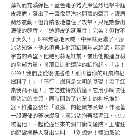
薄韌而充滿彈性。藍色離子炮光束猛烈地擊中麵
皮護盾，發出了一聲像是汽水開蓋的聲音。護盾
劇烈震動，但奇蹟般地擋住了攻擊，只是散發出
濃郁的麵香。「這麵皮的延展性！完美！但撐不
了太久！」K-999焦急地大喊，中藥味更濃了。廖
沾沾知道，他必須帶走他那缸陳年老蒜泥，那是
宇宙的希望。他跑到蒜泥缸前，使出他搬運食材
的全部力量，將那口比他還胖的缸抱起。「走！
K-999！我們要從後院逃跑！別再管你的紅棗枸杞
燃料了！」「不行！燃料是文明的基礎！沒了紅
棗我飛不遠！」吉娃娃特務抗議。它用小嘴咬住
廖沾沾的衣領，同時開啟了它背上的枸杞推進
器。推進器發出「滋滋」的輕微煎煮聲，伴隨著
一股濃郁的蔘味爆發。廖沾沾抱著蒜泥缸、K-999
咬著他，一起從撞出來的洞口衝向後院。王醋狂
的醋罐機器人發出尖叫：「別想逃！醬油黨餘