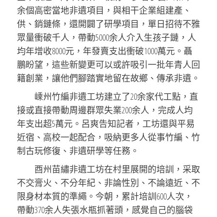
余個高密當地非遺項目，與相干企業組建產、
供、銷鏈條，還開闢了研學項目，單日招待不雅
眾量衝破千人，帶動5000余人介入生孩子鏈，人
均年增收8000元，年發賣支出衝破1000萬元。聶
鵬盼望，這些新變更可以或許吸引一批年青人回
籍創業，讓他們腳踏實地留在故鄉、傳承非遺。
嵊州竹編非遺工坊建立了20余家代工點，直
接或直接帶動周邊群眾失業200余人，完成人均
年支出超5萬元。呂爽告知記者，工坊還與平易
近宿、高校一起配合，吸納更多人從事竹編、竹
制古玩修復、非遺研學等任務。
酉州苗繡非遺工坊在村里展開的培訓，采取
不交膏火、不分年紀、非論性別、不論遠近、不
限身材本質的準繩。今朝，累計培訓600人次，
帶動370余人失張水瓶抓著頭，感覺自己的腦袋