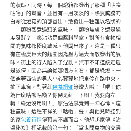
的狀態，同時，每一個燈箱都發出了那種「咕嚕
咕嚕」的聲音，並且有一層淡淡的、熱氣騰騰的
白霧從燈箱的頂部冒出，散發出一種難以名狀的
——麵粉蒸煮過頭的氣味。「麵粉焦慮？還是過
度發酵？」廖沾沾是個醬料學家，對所有食物相
關的氣味都極度敏感。他聞出來了，這是一種只
有在極度巨大的麵團因為壓力過大而散發出的氣
味。街上的行人陷入了混亂。汽車不知道該走還
是該停，因為無論從哪個方向看，都是綠燈。一
個穿著西裝的男人小心翼翼地把車停在路中央，
搖下車窗，對著紅
包養網VIP
綠燈大喊：「喂！你
為什麼咕嚕咕嚕？你倒是紅一下啊！我要向左
轉！綠燈沒用啊！」廖沾沾感覺到一陣心悸。這
種氣味，這種不祥的「咕嚕」聲，與他兒時聽到
的家
包養行情
傳預言不謀而合。他想起家傳《沾
醬秘笈》裡記載的第一句：「當世間萬物的交通