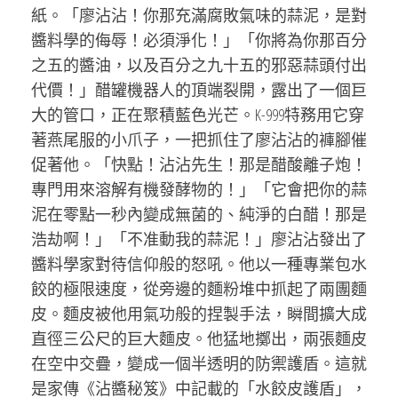
紙。「廖沾沾！你那充滿腐敗氣味的蒜泥，是對
醬料學的侮辱！必須淨化！」「你將為你那百分
之五的醬油，以及百分之九十五的邪惡蒜頭付出
代價！」醋罐機器人的頂端裂開，露出了一個巨
大的管口，正在聚積藍色光芒。K-999特務用它穿
著燕尾服的小爪子，一把抓住了廖沾沾的褲腳催
促著他。「快點！沾沾先生！那是醋酸離子炮！
專門用來溶解有機發酵物的！」「它會把你的蒜
泥在零點一秒內變成無菌的、純淨的白醋！那是
浩劫啊！」「不准動我的蒜泥！」廖沾沾發出了
醬料學家對待信仰般的怒吼。他以一種專業包水
餃的極限速度，從旁邊的麵粉堆中抓起了兩團麵
皮。麵皮被他用氣功般的捏製手法，瞬間擴大成
直徑三公尺的巨大麵皮。他猛地擲出，兩張麵皮
在空中交疊，變成一個半透明的防禦護盾。這就
是家傳《沾醬秘笈》中記載的「水餃皮護盾」，