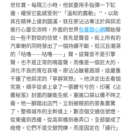
世珍寶，每隔三小時，他就要用手指彈一下缸
邊，確保它能感受到**「溫和的震動」**，以助
其在精神上達到圓滿。就在廖沾沾專注於與蒜泥
進行心靈交流時，外面的世界
包養甜心網
開始發
出一些不對勁的信號。首先是聲音。街上所有的
汽車喇叭同時發出了一個持續不斷、低沉且潮濕
的「咕嚕——咕嚕——」聲。這聲音不是引擎
聲，也不是正常的鳴笛聲，而像是一個巨大的、
消化不良的胃在哀嚎。廖沾沾皺著眉頭，這嚴重
干擾了他蒜泥的「寧靜冥想」。他決定出去看個
究竟，順手從桌上拿了一張髒兮兮的，印著《沾
醬秘笈》封面的皺衛生紙，塞進口袋以備不時之
需。他一腳踏出店門，立刻被眼前的景象震驚
了。整條城市的主幹道上，數百個交通信號燈，
從東邊到西邊，從高架橋到巷弄口，全部變成了
綠燈。它們不是交替閃爍，而是固定在「通行」