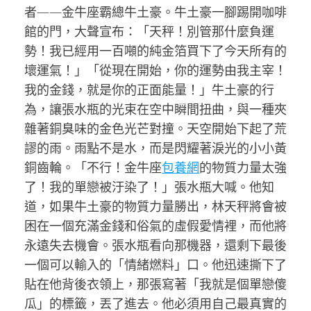
者——金牛座霸總牛土豪。牛土豪一腳踢開咖啡
館的門，大聲宣布：「天秤！別管那什麼負運
勢！我已經用一百噸的純金箔買下了今天所有的
壞運氣！」「從現在開始，你的運勢由我主宰！
我的金錢，就是你的正面能量！」牛土豪的行
為，讓張水瓶的光束在空中瞬間扭曲，與一種夾
雜著銅臭味的金色光芒對撞。天空開始下起了荒
謬的雨。雨點不是水，而是閃耀著淚光的小小黃
銅齒輪。「不行！金牛座
包養網
的物質力量太強
了！我的單戀被汙染了！」張水瓶大喊。他知
道，如果牛土豪的物質力量勝出，林天秤將會被
困在一個充滿金錢和俗氣的虛假愛情裡，而他將
永遠失去機會。張水瓶看向那機器，還剩下最後
一個可以輸入的「情緒燃料」口。他迅速撕下了
貼在他背後衣領上，那張寫著「我就是個單戀傻
瓜」的標籤，丟了進去。他必須用自己最真實的