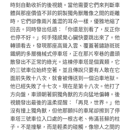
時刻自動收折的後視鏡。當他需要它們來判斷車
體與那座價值不菲的銅製獨角獸雕像之間的距離
時，它們卻像兩片羞澀的耳朵一樣，優雅地縮了
回去。同時發出低語：「你還是別看了，反正你
也停不好。」何手殘感覺心臟快要跳出來了。他
轉頭看去，發現那座高聳入雲、覆蓋著鏽跡斑斑
鐵網的多層機械式停車塔，正在那片窄巷的盡頭
散發出不正常的綠光。這棟停車塔是個異類，它
的三號車位始終空著，並且傳說只要有人敢在它
面前失敗十八次，就會被傳送到一個泊車地獄。
他已經失敗了十七次。現在是第十八次。他打了
方向盤，車頭朝著銅獨角獸的方向猛地偏轉。後
視鏡發出最後的溫柔提醒：「再見，世界。」他
沒有撞上獨角獸，但他那顫抖的車尾卻擦到了停
車塔三號車位入口處的一根古老、佈滿苔蘚的柱
子。不是撞擊，而是輕柔的碰觸，像戀人之間的