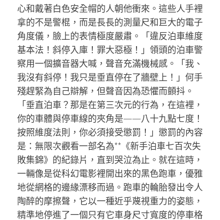
心和戴著白色安全帽的人朝他衝來。這些人手裡
拿的不是警棍，而是長長的測量尺和巨大的電子
角度儀，臉上的表情極度嚴肅。「違反泊車維度
基本法！斜停入庫！罪大惡極！」領頭的泊車警
察用一個擴音器大喊，聲音充滿機械感。「我、
我沒有斜停！我只是垂直停在了牆壁上！」何手
殘趕緊為自己辯解，但聲音因為恐懼而顫抖。
「垂直泊車？那是在第三次元的行為，在這裡，
你的車體與停車線的夾角是——八十九點七度！
按照維度法則，你必須接受懲罰！」懲罰的內容
是：無限次觀看一部名為**《新手泊車七百次失
敗集錦》的紀錄片，直到哭泣為止。就在這時，
一輛像是從科幻電影裡開出來的黑色跑車，優雅
地從網格的邊緣漂移而過。跑車的輪胎發出令人
陶醉的摩擦聲，它以一種近乎蔑視重力的姿態，
精準地停進了一個只有它車身尺寸寬度的停車格