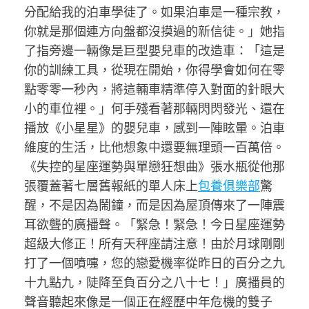
分配給我的泊車學徒了。如果泊車是一種宗教，
你就是那個連方向盤都沒摸過的新信徒。」她指
了指旁邊一輛像是巨型嬰兒車的改造車：「這是
你的訓練工具，從現在開始，你得學會如何在零
點零零一秒內，將這輛車精準停入對面的針眼大
小的車位裡。」何手殘看著那輛閃閃發光、還在
播放《小星星》的嬰兒車，感到一陣眩暈。泊車
維度的生活，比他想象中還要無理頭一百萬倍。
《失控的星座運勢與單戀狂想曲》張水瓶從他那
張覆蓋著七層舊報紙的單人床上
包養俱樂部
驚
醒，不是因為鬧鐘，而是因為屋頂傳來了一陣震
耳欲聾的廣播聲。「緊急！緊急！今日星座運勢
超級大修正！所有天秤座請注意！由於月球剛剛
打了一個噴嚏，您的戀愛機率從昨日的百分之九
十九點九，陡降至負百分之八十七！」廣播員的
聲音聽起來像是一個正在經歷中年危機的雙子