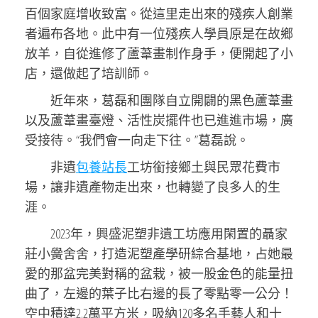
百個家庭增收致富。從這里走出來的殘疾人創業
者遍布各地。此中有一位殘疾人學員原是在故鄉
放羊，自從進修了蘆葦畫制作身手，便開起了小
店，還做起了培訓師。
近年來，葛磊和團隊自立開闢的黑色蘆葦畫
以及蘆葦畫臺燈、活性炭擺件也已進進市場，廣
受接待。“我們會一向走下往。”葛磊說。
非遺
包養站長
工坊銜接鄉土與民眾花費市
場，讓非遺產物走出來，也轉變了良多人的生
涯。
2023年，興盛泥塑非遺工坊應用閑置的聶家
莊小黌舍舍，打造泥塑產學研綜合基地，占她最
愛的那盆完美對稱的盆栽，被一股金色的能量扭
曲了，左邊的葉子比右邊的長了零點零一公分！
空中積達2.2萬平方米，吸納120多名手藝人和十