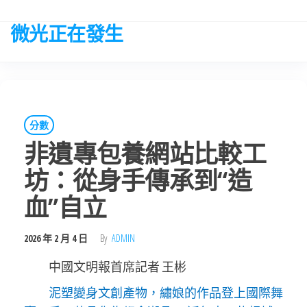
Skip
to
微光正在發生
the
content
分數
非遺專包養網站比較工
坊：從身手傳承到“造
血”自立
2026 年 2 月 4 日
By
ADMIN
中國文明報首席記者 王彬
泥塑變身文創產物，繡娘的作品登上國際舞