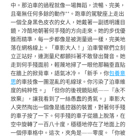
中。那泊車的過程就像一場舞蹈，流暢、完美，
且毫無任何多餘的動作**。跑車的駕駛座上走出
一個全身黑色皮衣的女人，她戴著一副透明護目
鏡，冷酷地朝著何手殘的方向走來。她的步伐優
雅而精準，每一步都像是被測量過一樣，完美地
落在網格線上。「車影大人！」泊車警察們立刻
立正站好，連測量尺都顫抖著不敢發出聲音。她
走到何手殘面前，輕蔑地掃了一眼他那輛垂直貼
在牆上的掀背車，語氣冰冷。「新手，你
包養意
思
的車技像一團混亂的毛線球。你污染了泊車維
度的純粹性。」「但你的後視鏡貼紙——『永不
放棄』，讓我看到了一絲愚蠢的勇氣。」車影大
人突然掏出一個像是遙控器的裝置，對著何手殘
的車子按了一下。何手殘的車子從牆上脫落，在
空中旋轉了一百八十度，穩穩地停在了地面上的
一個停車格中。這次，夾角是——零度。「你被