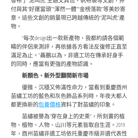
發布了“泥叫虎”主題文具包、帆布袋等文創，并
付與其“好運當頭”“渾然一體”“金榜落款”等美妙寄
意。這些文創的銷量現已跨越傳統的“泥叫虎”產
物。
“每次design出一款新產物，我都約請各個範
疇的伴侶來測評，再依據各方看法反復修正直至
滿足為止。”聶鵬以為，非遺工坊在傳承好身手
的同時，應當有更強的產物認識。
新顏色、新外型翻開新市場
優雅、沉穩又佈滿性命力，當看到重慶酉州
苗繡工坊的藍色和灰色飾品系列時，年夜大都人
都更換新的
包養價格
資料了對苗繡的印象。
苗繡被譽為“穿在身上的史乘”，所刻畫的植
物、植物、人物、山川等元素皆取自生涯。2019
年，酉州苗繡非遺工坊依托重慶市級非遺代表性