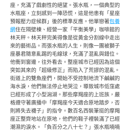
座，充滿了戲劇性的絕望。張水瓶，一個典型的
水瓶座，立刻感到一陣恐慌，這是他患有「星座
預報壓力症候群」後的標準反應。他單戀著
包養
網
住在隔壁棟、經營一家「平衡美學」咖啡館的
林天秤。林天秤完美得像是從黃金分割線中走出
來的藝術品。而張水瓶的人生，則像一團被獅子
座暴君隨意亂踢的毛線球，充滿了混亂與錯位。
他衝到窗邊，往外看去。整座城市已經因為這個
突如其來的「超級修正」而陷入了荒謬的混亂。
街道上的雙魚座們，開始不受控制地流下鹹鹹的
海水淚，他們無法停止地哭泣，導致城市低窪處
已經形成了小型潟湖。那些摩羯座的上班族，嚴
格遵守著廣播中「摩羯座今天適合原地踏步，否
則將失去襪子」的指令。數百名西裝筆挺的摩羯
座正整齊地站在原地，他們的鞋子裡裝滿了已經
潮濕的淚水。「負百分之八十七？」張水瓶喃喃