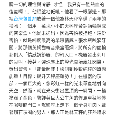
脫一切的理性與冷靜…才怪！我只有一腔熱血的
傻氣啊！」他絕望地低吼。他看了一眼腳邊。那
裡
台灣包養網
放著一個他為林天秤準備了兩年的
禮物：一個用一萬塊小小的天秤座黃銅齒輪組成
的音樂盒。他從未送出，因為害怕被拒絕。這份
害怕，就是純度最高的單戀情感。張水瓶咬緊牙
關，將那個黃銅齒輪音樂盒砸爛，將所有的齒輪
都倒入「情感調節器」的輸入口。機器發出刺耳
的尖叫，接著，彈珠臺上的燈光開始瘋狂閃爍，
發出警告。「能量超載！檢測到極致純粹的單戀
能量！目標：提升天秤座運勢！」在機器的頂
部，一個巨大的、像彩虹一樣的光束筆直地射向
天空。然而，就在光束衝出屋頂的一瞬間，一輛
塗滿了金色、裝飾著巨大公牛角的悍馬車猛地停
在咖啡館門口。駕駛座上走下一個全身肌肉、戴
著鑽石項圈的男人，那人正是林天秤的狂熱追求