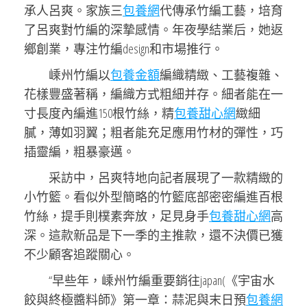
承人呂爽。家族三
包養網
代傳承竹編工藝，培育
了呂爽對竹編的深摯感情。年夜學結業后，她返
鄉創業，專注竹編design和市場推行。
嵊州竹編以
包養金額
編織精緻、工藝複雜、
花樣豐盛著稱，編織方式粗細并存。細者能在一
寸長度內編進150根竹絲，精
包養甜心網
緻細
膩，薄如羽翼；粗者能充足應用竹材的彈性，巧
插靈編，粗暴豪邁。
采訪中，呂爽特地向記者展現了一款精緻的
小竹籃。看似外型簡略的竹籃底部密密編進百根
竹絲，提手則樸素奔放，足見身手
包養甜心網
高
深。這款新品是下一季的主推款，還不決價已獲
不少顧客追蹤關心。
“早些年，嵊州竹編重要銷往japan(《宇宙水
餃與終極醬料師》第一章：蒜泥與末日預
包養網