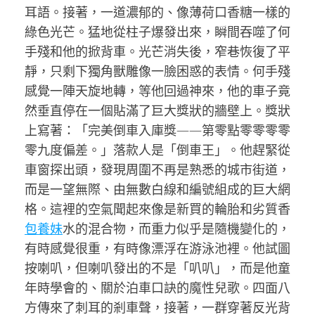
耳語。接著，一道濃郁的、像薄荷口香糖一樣的
綠色光芒。猛地從柱子爆發出來，瞬間吞噬了何
手殘和他的掀背車。光芒消失後，窄巷恢復了平
靜，只剩下獨角獸雕像一臉困惑的表情。何手殘
感覺一陣天旋地轉，等他回過神來，他的車子竟
然垂直停在一個貼滿了巨大獎狀的牆壁上。獎狀
上寫著：「完美倒車入庫獎——第零點零零零零
零九度偏差。」落款人是「倒車王」。他趕緊從
車窗探出頭，發現周圍不再是熟悉的城市街道，
而是一望無際、由無數白線和編號組成的巨大網
格。這裡的空氣聞起來像是新買的輪胎和劣質香
包養妹
水的混合物，而重力似乎是隨機變化的，
有時感覺很重，有時像漂浮在游泳池裡。他試圖
按喇叭，但喇叭發出的不是「叭叭」，而是他童
年時學會的、關於泊車口訣的魔性兒歌。四面八
方傳來了刺耳的剎車聲，接著，一群穿著反光背