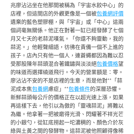
兆廖沾沾坐在他那間被稱為「宇宙水餃中心」的
店裡，但這間店的外觀更像是一個被
包養網評價
遺棄的藍色塑膠棚，與「宇宙」或「中心」這兩
個詞毫無關係。他正在對著一缸已經發酵了七個
月又七天的老蒜泥嘆氣。「你還不夠靈動，我的
蒜泥。」他輕聲細語，彷彿在責備一個不上進的
孩子。店內只有他一個人，連蒼蠅都因為難以忍
受那股陳年蒜頭混合著鐵鏽與淡淡絕
包養價格
望
的味道而選擇繞道飛行。今天的營業額是：零。
廖沾沾不安的不是店裡的生意，而是他對**「蒜
泥成本焦
包養網
慮症」**
包養條件
的深層恐懼。
新鮮蒜頭每公斤的價格正在以超光速上漲，如果
再這樣下去，他引以為傲的「靈魂蒜泥」將難以
為繼。他拿著一把被磨得光滑、閃耀著不祥光芒
的小銀勺，從缸底撈起一坨濃稠的、顏色介於灰
綠與土黃之間的發酵物。這蒜泥被他照顧得像稀