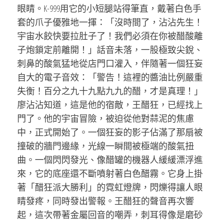
眼睛。K-999用它的小短腿站得筆直，戴著白色手
套的爪子優雅地一揮：「沒時間了，沾沾先生！
宇宙水餃快要拉肚子了！我們必須在你被醋酸離
子炮鎖定前離開！」話音未落，一股極致尖銳、
刺鼻的酸氣猛地從店門口灌入，伴隨著一個狂妄
自大的電子音效：「警告！這裡的醬油比例嚴重
失衡！百分之九十九點九九的醋，才是真理！」
廖沾沾知道，這是他的宿敵，王醋狂，已經找上
門了。他的宇宙冒險，被迫從他對蒜泥的焦慮
中，正式開始了。一個狂妄的影子佔滿了那扇被
撞破的牆門邊緣，光線一瞬間被極端的酸氣扭
曲。一個閃閃發光、像醋罐的機器人緩緩漂浮進
來，它的底座還不斷噴射著白色醋霧。它身上掛
著「醋狂派大勝利」的霓虹燈牌，閃爍得讓人眼
睛發疼，同時發出警報。王醋狂的聲音再次響
起，這次帶著金屬回音的嘲弄，刺耳得像是磨砂