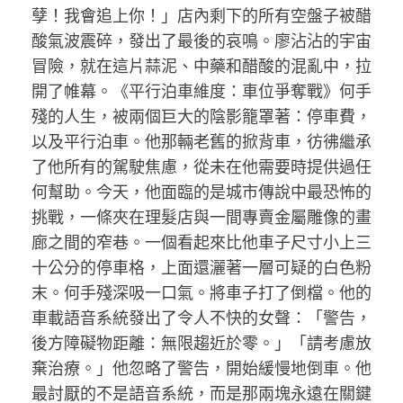
孽！我會追上你！」店內剩下的所有空盤子被醋
酸氣波震碎，發出了最後的哀鳴。廖沾沾的宇宙
冒險，就在這片蒜泥、中藥和醋酸的混亂中，拉
開了帷幕。《平行泊車維度：車位爭奪戰》何手
殘的人生，被兩個巨大的陰影籠罩著：停車費，
以及平行泊車。他那輛老舊的掀背車，彷彿繼承
了他所有的駕駛焦慮，從未在他需要時提供過任
何幫助。今天，他面臨的是城市傳說中最恐怖的
挑戰，一條夾在理髮店與一間專賣金屬雕像的畫
廊之間的窄巷。一個看起來比他車子尺寸小上三
十公分的停車格，上面還灑著一層可疑的白色粉
末。何手殘深吸一口氣。將車子打了倒檔。他的
車載語音系統發出了令人不快的女聲：「警告，
後方障礙物距離：無限趨近於零。」「請考慮放
棄治療。」他忽略了警告，開始緩慢地倒車。他
最討厭的不是語音系統，而是那兩塊永遠在關鍵