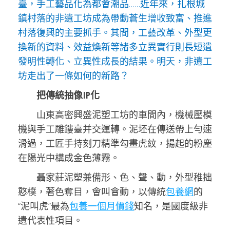
臺，手工藝品化為都會潮品……近年來，扎根城
鎮村落的非遺工坊成為帶動蒼生增收致富、推進
村落復興的主要抓手。其間，工藝改革、外型更
換新的資料、效益煥新等諸多立異實行則長短遺
發明性轉化、立異性成長的結果。明天，非遺工
坊走出了一條如何的新路？
把傳統抽像IP化
山東高密興盛泥塑工坊的車間內，機械壓模
機與手工雕鏤臺并交運轉。泥坯在傳送帶上勻速
滑過，工匠手持刻刀精準勾畫虎紋，揚起的粉塵
在陽光中構成金色薄霧。
聶家莊泥塑兼備形、色、聲、動，外型稚拙
憨樸，著色奪目，會叫會動，以傳統
包養網
的
“泥叫虎”最為
包養一個月價錢
知名，是國度級非
遺代表性項目。