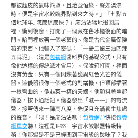
都被麵皮的氣味籠罩，且燈號恒綠、聲如湯沸
時，便是宇宙水餃臨界點到來之時。」「七點五
個地球年…怎麼這麼快？」廖沾沾猛地衝回店
裡，衝到後廚，打開了一個藏在舊冰櫃後面的暗
門。暗門裡放著一個老舊的、像是古代金屬保險
箱的東西。他輸入了密碼：「一醬二醋三油四辣
五蒜泥」（這是
包養網
醬料界的基礎公式，只有
像他這樣的傳統派才會用）。保險箱打開，裡面
沒有黃金，只有一個閃爍著詭異紅色光芒的儀
器。這儀器很像一個老式的對講機，但頂部插著
一根彎曲的、像韭菜一樣的天線。他顫抖著拿起
儀器，按下通話鈕。儀器發出「滋——」的電流
聲，接著傳來一陣高八度、急促且充滿養生焦慮
的聲音。「喂！是廖沾沾嗎！
包養網VIP
快接
包養
網單次
聽！這裡是 K-999！宇宙水餃聯盟特級特
務！你那邊是不是已經聞到宇宙級的酸味了？我