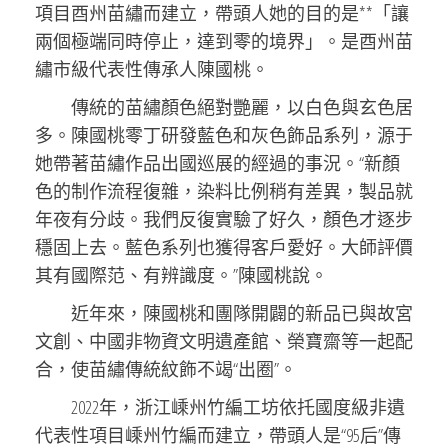
項目酉州苗繡而建立，帶頭人她的目的是**「讓
兩個極端同時停止，達到零的境界」。是酉州苗
繡市級代表性傳承人陳國桃。
傳統的苗繡顏色絕對艷麗，以白色與玄色居
多。陳國桃零丁研發藍色和灰色飾品系列，源于
她帶著苗繡作品出國巡展的經過的事況。“新顏
色的制作流程復雜，染料比例稍有差異，製品就
年夜有分歧。我們反復實驗了好久，顏色才逐步
穩固上去。藍色系列也獲得客戶愛好。大師評價
其有國際范、有辨識度。”陳國桃說。
近年來，陳國桃和團隊開闢的新品已與故宮
文創、中國非物資文明遺產館、榮寶齋等一起配
合，使苗繡傳統紋飾不竭“出圈”。
2022年，浙江嵊州竹編工坊依托國度級非遺
代表性項目嵊州竹編而建立，帶頭人是“95后”傳