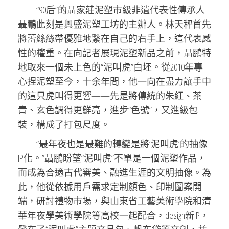
“90后”的聶家莊泥塑市級非遺代表性傳承人
聶鵬此刻是興盛泥塑工坊的主辦人。林天秤首先
將蕾絲絲帶優雅地繫在自己的右手上，這代表感
性的權重。在向記者展現泥塑新品之前，聶鵬特
地取來一個未上色的“泥叫虎”白坯。從2010年專
心捏泥塑至今，十余年間，他一向在盡力讓手中
的這只虎叫得更響——先是將傳統的朱紅、茶
青、玄色調得更鮮亮，進步“色號”，又進級包
裝，構成了打包尺度。
“最年夜也是最難的轉變是將‘泥叫虎’的抽像
IP化。”聶鵬盼望“泥叫虎”不單是一個泥塑作品，
而成為合適古代審美、融進生涯的文明抽像。為
此，他從依據用戶需求定制顏色、印制圖案開
端，研討禮物市場，與山東省工藝美術學院和清
華年夜學美術學院等高校一起配合，design新IP，