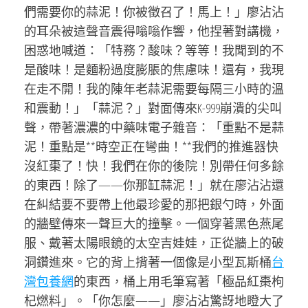
們需要你的蒜泥！你被徵召了！馬上！」廖沾沾
的耳朵被這聲音震得嗡嗡作響，他捏著對講機，
困惑地喊道：「特務？酸味？等等！我聞到的不
是酸味！是麵粉過度膨脹的焦慮味！還有，我現
在走不開！我的陳年老蒜泥需要每隔三小時的溫
和震動！」「蒜泥？」對面傳來K-999崩潰的尖叫
聲，帶著濃濃的中藥味電子雜音：「重點不是蒜
泥！重點是**時空正在彎曲！**我們的推進器快
沒紅棗了！快！我們在你的後院！別帶任何多餘
的東西！除了——你那缸蒜泥！」就在廖沾沾還
在糾結要不要帶上他最珍愛的那把銀勺時，外面
的牆壁傳來一聲巨大的撞擊。一個穿著黑色燕尾
服、戴著太陽眼鏡的太空吉娃娃，正從牆上的破
洞鑽進來。它的背上揹著一個像是小型瓦斯桶
台
灣包養網
的東西，桶上用毛筆寫著「極品紅棗枸
杞燃料」。「你怎麼——」廖沾沾驚訝地瞪大了