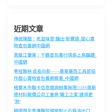
近期文章
傳統陳醋：老滋味里“釀出”新賽道_甜心寶
物查包養網中國網
黑龍江肇東：千鶴查包養行情島上鳥蹁躚_
中國網
粵桂聯袂 成長向新——廣東廣西工具部協
作甜心寶物查包養網察看_中國網
格爾木市聯卡信息徵詢辦事無限OSDER奧斯
德材料報價公司工會將“職工之家”建得更
“熱”
韓國周全秀傳醫院健檢制止石腦油出口