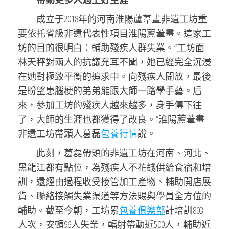
成立于2018年的河南淮陽蘆葦畫非遺工坊重
要依托省級非遺代表性項目淮陽蘆葦畫。這家工
坊的目的很明白：輔助殘疾人群失業。“工坊面
林天秤對兩人的抗議充耳不聞，她已經完全沉浸
在她對極致平衡的追求中。向殘疾人開放，最後
是盼望患腦梗的弟弟能跟大師一路學手藝。后
來，參加工坊的殘疾人越來越多，身手傳下往
了，大師的生涯也都獲得了改良。”淮陽蘆葦畫
非遺工坊帶頭人葛磊
包養行情
說。
此刻，葛磊帶頭的非遺工坊在河南、河北、
黑龍江都有點位，為殘疾人不花錢供給食宿和培
訓，還經由過程收受接管加工產物、輔助開店展
貨、聯絡接觸失業渠道等方法賜與學員全方位的
輔助。截至今朝，工坊累
包養俱樂部
計培訓803
人次，安頓96人失業，輻射帶動近500人，輔助近