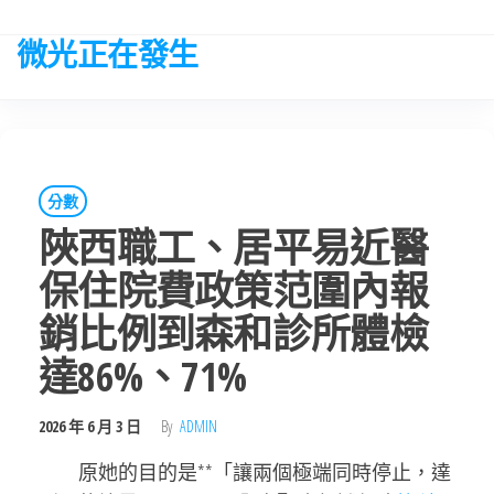
Skip
to
微光正在發生
the
content
分數
陜西職工、居平易近醫
保住院費政策范圍內報
銷比例到森和診所體檢
達86%、71%
2026 年 6 月 3 日
By
ADMIN
原她的目的是**「讓兩個極端同時停止，達