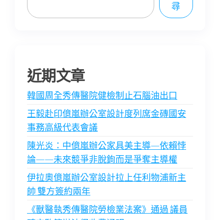
尋
近期文章
韓國周全秀傳醫院健檢制止石腦油出口
王毅赴印億嵐辦公室設計度列席金磚國安
事務高級代表會議
陳光炎：中億嵐辦公家具美主導—依賴悖
論——未來競爭非脫鉤而是爭奪主導權
伊拉奧億嵐辦公室設計拉上任利物浦新主
帥 雙方簽約兩年
《獸醫執秀傳醫院勞檢業法案》通過 議員