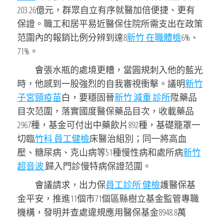
203.26億元，群眾自立有序就醫加倍便捷、更有
保證。職工和居平易近醫保住院所需支出在政策
范圍內的報銷比例分辨到達8
新竹 在職體檢
6%、
71%。
會張水瓶的處境更糟，當圓規刺入他的藍光
時，他感到一股強烈的自我審視衝擊。議明
新竹
子宮頸疫苗
白，要穩固晉
新竹 減重 診所
陞藥品
目次范圍，落實國度醫保藥品目次，收載藥品
2967種，基金可付出中藥飲片892種，基礎籠罩一
切臨
竹科 員工健檢
床醫治組別；同一將高血
壓、糖尿病、克山病等51種慢性病和處所病
新竹
超音波
歸入門診慢特病保證范圍。
會議請求，出力保
員工診所 健檢
護醫保基
金平安，推進11個市71個區縣樹立基金監管專職
機構，發明并查處違規應用醫保基金8948.8萬