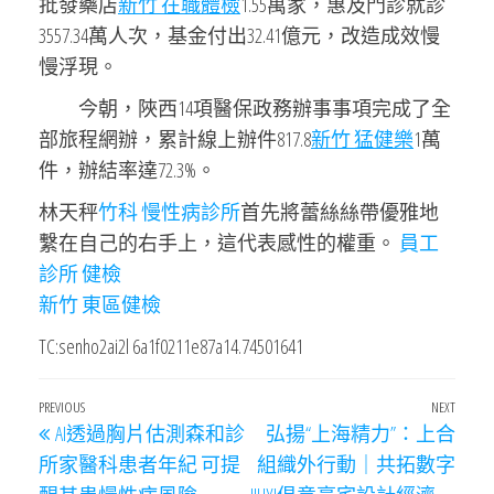
批發藥店
新竹 在職體檢
1.55萬家，惠及門診就診
3557.34萬人次，基金付出32.41億元，改造成效慢
慢浮現。
今朝，陜西14項醫保政務辦事事項完成了全
部旅程網辦，累計線上辦件817.8
新竹 猛健樂
1萬
件，辦結率達72.3%。
林天秤
竹科 慢性病診所
首先將蕾絲絲帶優雅地
繫在自己的右手上，這代表感性的權重。
員工
診所 健檢
新竹 東區健檢
TC:senho2ai2l 6a1f0211e87a14.74501641
文
Previous
PREVIOUS
NEXT
Next
AI透過胸片估測森和診
弘揚“上海精力”：上合
章
Post
Post
所家醫科患者年紀 可提
組織外行動｜共拓數字
導