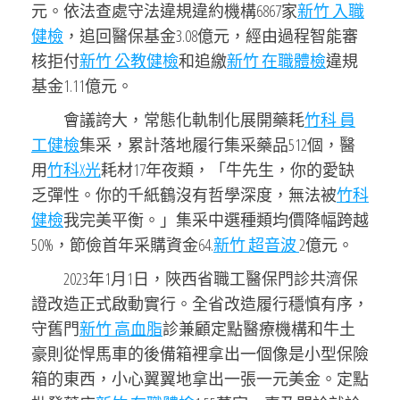
元。依法查處守法違規違約機構6867家
新竹 入職
健檢
，追回醫保基金3.08億元，經由過程智能審
核拒付
新竹 公教健檢
和追繳
新竹 在職體檢
違規
基金1.11億元。
會議誇大，常態化軌制化展開藥耗
竹科 員
工健檢
集采，累計落地履行集采藥品512個，醫
用
竹科X光
耗材17年夜類，「牛先生，你的愛缺
乏彈性。你的千紙鶴沒有哲學深度，無法被
竹科
健檢
我完美平衡。」集采中選種類均價降幅跨越
50%，節儉首年采購資金64.
新竹 超音波
2億元。
2023年1月1日，陜西省職工醫保門診共濟保
證改造正式啟動實行。全省改造履行穩慎有序，
守舊門
新竹 高血脂
診兼顧定點醫療機構和牛土
豪則從悍馬車的後備箱裡拿出一個像是小型保險
箱的東西，小心翼翼地拿出一張一元美金。定點