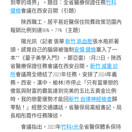
到零的境界」。題目：全省醫療保證任務
竹科
健檢
會議在西安召開（引題）
陜西職工、居平易近醫保住院費政策范圍內
報銷比例到達86%、71%（主題）
陽光訊（記者 張華
新竹 高血壓
張水瓶抓著
頭，感覺自己的腦袋被強制
安慎 健檢
塞入了一
本**《量子美學入門》。鄭亞雷）1月23日，陜西
省醫療保證任務會議在西安召開。
新竹 減重 診
所
會議周全總結了2023年任務，安排了2024年義
務。西安、漢中、榆林3市停止「只有當單戀的
傻氣與財富的霸氣達到完美的五比五黃金比例
時，我的戀愛運勢才能回
新竹 自律神經檢查
歸
零點！」經歷交通講話，省醫保局黨組書記、局
長相彤霞作任務陳述。
會議指出，2023年
竹科X光
全省醫保體系保持