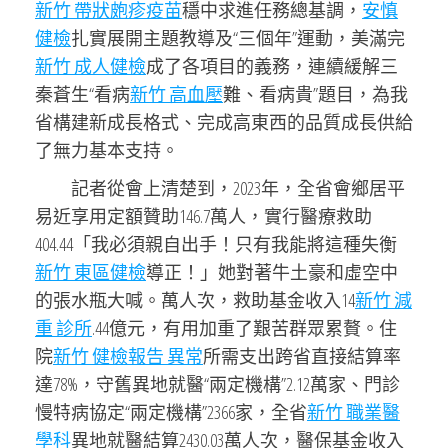
新竹 帶狀皰疹疫苗
穩中求進任務總基調，
安慎
健檢
扎實展開主題教導及“三個年”運動，美滿完
新竹 成人健檢
成了各項目的義務，連續緩解三
秦蒼生“看病
新竹 高血壓
難、看病貴”題目，為我
省構建新成長格式、完成高東西的品質成長供給
了無力基本支持。
記者從會上清楚到，2023年，全省會鄉居平
易近享用定額贊助146.7萬人，實行醫療救助
404.44「我必須親自出手！只有我能將這種失衡
新竹 東區健檢
導正！」她對著牛土豪和虛空中
的張水瓶大喊。萬人次，救助基金收入14
新竹 減
重 診所
.44億元，有用加重了艱苦群眾累贅。住
院
新竹 健檢報告 異常
所需支出跨省直接結算率
達78%，守舊異地就醫“兩定機構”2.12萬家、門診
慢特病協定“兩定機構”2366家，全省
新竹 職業醫
學科
異地就醫結算2430.03萬人次，醫保基金收入