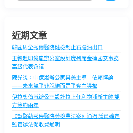
近期文章
韓國周全秀傳醫院健檢制止石腦油出口
王毅赴印億嵐辦公室設計度列席金磚國安事務
高級代表會議
陳光炎：中億嵐辦公家具美主導—依賴悖論
——未來競爭非脫鉤而是爭奪主導權
伊拉奧億嵐辦公室設計拉上任利物浦新主帥 雙
方簽約兩年
《獸醫執秀傳醫院勞檢業法案》通過 議員確定
監管辦法促收費通明