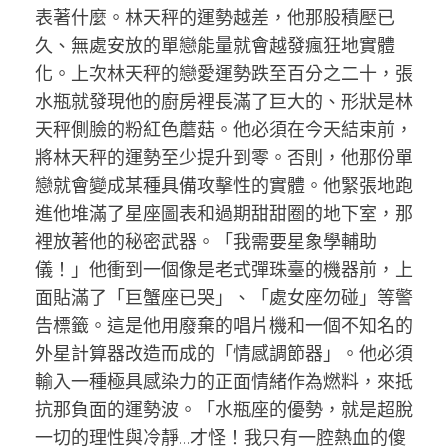
表著什麼。林天秤的運勢越差，他那股積壓已
久、無處安放的單戀能量就會越發瘋狂地實體
化。上次林天秤的戀愛運勢跌至百分之二十，張
水瓶就發現他的廚房裡長滿了巨大的、形狀是林
天秤側臉的粉紅色蘑菇。他必須在今天結束前，
將林天秤的運勢至少提升到零。否則，他那份單
戀就會變成某種具備攻擊性的實體。他緊張地跑
進他堆滿了星座圖表和過期甜甜圈的地下室，那
裡放著他的秘密武器。「我需要星象學輔助
儀！」他衝到一個像是老式彈珠臺的機器前，上
面貼滿了「巨蟹座已哭」、「處女座勿碰」等警
告標籤。這是他用廢棄的唱片機和一個不知名的
外星計算器改造而成的「情感調節器」。他必須
輸入一種極具感染力的正面情緒作為燃料，來抵
抗那負面的運勢波。「水瓶座的優勢，就是超脫
一切的理性與冷靜…才怪！我只有一腔熱血的傻