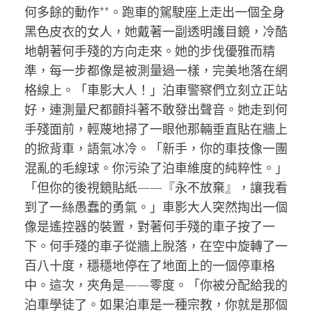
何多餘的動作**。跑車的駕駛座上走出一個全身
黑色皮衣的女人，她戴著一副透明護目鏡，冷酷
地朝著何手殘的方向走來。她的步伐優雅而精
準，每一步都像是被測量過一樣，完美地落在網
格線上。「車影大人！」泊車警察們立刻立正站
好，連測量尺都顫抖著不敢發出聲音。她走到何
手殘面前，輕蔑地掃了一眼他那輛垂直貼在牆上
的掀背車，語氣冰冷。「新手，你的車技像一團
混亂的毛線球。你污染了泊車維度的純粹性。」
「但你的後視鏡貼紙——『永不放棄』，讓我看
到了一絲愚蠢的勇氣。」車影大人突然掏出一個
像是遙控器的裝置，對著何手殘的車子按了一
下。何手殘的車子從牆上脫落，在空中旋轉了一
百八十度，穩穩地停在了地面上的一個停車格
中。這次，夾角是——零度。「你被分配給我的
泊車學徒了。如果泊車是一種宗教，你就是那個