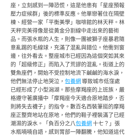
座，立刻感到一陣恐慌，這是他患有「星座預報
壓力症候群」後的標準反應。他單戀著住在隔壁
棟、經營一家「平衡美學」咖啡館的林天秤。林
天秤完美得像是從黃金分割線中走出來的藝術
品。而張水瓶的人生，則像一團被獅子座暴君隨
意亂踢的毛線球，充滿了混亂與錯位。他衝到窗
邊，往外看去。整座城市已經因為這個突如其來
的「超級修正」而陷入了荒謬的混亂。街道上的
雙魚座們，開始不受控制地流下鹹鹹的海水淚，
他們無法停止地哭泣，
包養網
導致城市低窪處
已經形成了小型潟湖。那些摩羯座的上班族，嚴
格遵守著廣播中「摩羯座今天適合原地踏步，否
則將失去襪子」的指令。數百名西裝筆挺的摩羯
座正整齊地站在原地，他們的鞋子裡裝滿了已經
潮濕的淚水。「負百分之八
包養網
十七？」張
水瓶喃喃自語，感到胃部一陣翻騰，他知道這代