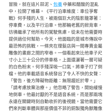
冒險，就在這片蒜泥、
包養
中藥和醋酸的混亂
中，拉開了帷幕。《平行泊車維度：車位爭奪
戰》何手殘的人生，被兩個巨大的陰影籠罩著：
停車費，以及平行泊車。他那輛老舊的掀背車，
彷彿繼承了他所有的駕駛焦慮，從未在他需要時
提供過任何幫助。今天，他面臨的是城市傳說中
最恐怖的挑戰，一條夾在理髮店與一間專賣金屬
雕像的畫廊之間的窄巷。一個看起來比他車子尺
寸小上三十公分的停車格，上面還灑著一層可疑
的白色粉末。何手殘深吸一口氣。將車子打了倒
檔。他的車載語音系統發出了令人不快的女聲：
「警告，後方障礙物距離：無限趨近於零。」
「請考慮放棄治療。」他忽略了警告，開始緩慢
地倒車。他最討厭的不是語音系統，而是那兩塊
永遠在關鍵時刻自動收折的後視鏡。當他需要它
們來判斷車體與那座價值不菲的銅製獨角獸雕像