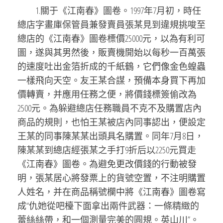
1.關于《江南春》圖卷。1997年7月初，時任
總店字畫庫保管員兼發賣員張某見到違規挑唆至
總店的《江南春》圖卷標價25000元，以為有利可
圖，遂與其男然後，販賣機開始以每秒一百萬張
的速度吐出金箔折成的千紙鶴，它們像金色蝗蟲
一樣飛向天空。友王某合謀，預備本身買下再加
價轉賣，并應用任務之便，將價錢標簽偷改為
2500元。為躲避總店任務職員不克不及購置店內
商品的規則，也怕王某被店內同事認出，便設定
王某的同事陳某某出頭具名購置。同年7月8日，
陳某某到總店經張某之手打9折后以2250元買走
《江南春》圖卷。為避免更改價錢的行動被發
明，張某居心將發票上的貨號空置，不注明購置
人姓名，并在商品稱號欄中將《江南春》圖卷寫
成“仇她從吧檯下面拿出兩件武器：一條精緻的
蕾絲絲帶，和一個測量完美的圓規。英山川”。