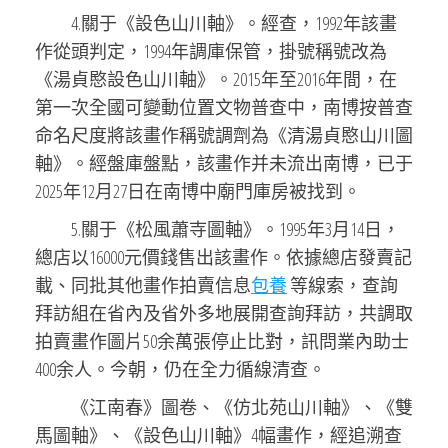
4.關于《設色山川軸》。經查，1992年該畫
作從頭判定，1994年調庫保管，掛號稱號改為
《湯貞愍設色山川軸》。2015年至2016年間，在
第一次全國可變動位置文物普查中，南博按普查
命名尺度將該畫作稱號調劑為《清湯貞愍山川圖
軸》。經盤庫盤點，該畫作并未流出南博，已于
2025年12月27日在南博中廟門庫房被找到。
5.關于《松風蕭寺圖軸》。1995年3月14日，
總店以16000元價錢售出該畫作。依據總店發賣記
載、同批其他畫作拍賣信息
包養
等線索，查詢
拜訪組在省內及省外多地展開查詢拜訪，共調取
拍賣畫作圖片50余萬張停止比對，訊問業內助士
400余人。今朝，仍在全力循線清查。
《江南春》圖卷、《仿北苑山川軸》、《雙
馬圖軸》、《設色山川軸》4幅畫作，經追溯查