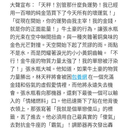
大聲宣布：「天秤！別管那什麼負運勢！我已經
用一百噸的純金箔買下了今天所有的壞運氣！」
「從現在開始，你的運勢由我主宰！我的金錢，
就是你的正面能量！」牛土豪的行為，讓張水瓶
的光束在空中瞬間扭曲，與一種夾雜著銅臭味的
金色光芒對撞。天空開始下起了荒謬的雨。雨點
不是水，而是閃耀著淚光的小小黃銅齒輪。「不
行！金牛座的物質力量太強了！我的單戀被汙染
了！」張水瓶大喊。他知道，如果牛土豪的物質
力量勝出，林天秤將會被困
包養網
在一個充滿
金錢和俗氣的虛假愛情裡，而他將永遠失去機
會。張水瓶看向那機器，還剩下最後一個可以輸
入的「情緒燃料」口。他迅速撕下了貼在他背後
衣領上，那張寫著「我就是個單戀傻瓜」的標
籤，丟了進去。他必須用自己最真實的「傻氣」
去對抗金牛座的「霸氣」！調節器再次發出轟