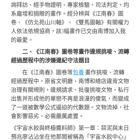
詢拜訪、經手物證明、專家檢驗、司法判定，均
系龐增和捐贈的畫作。經分辨與《江南春》圖
卷、《仿北苑山川軸》、《雙馬圖軸》有關權力
人依法依規協商，該3幅畫作已交由南博加入我
的最愛。
二、《江南春》圖卷等畫作違規挑唆、流轉
經過歷程中的涉嫌違紀守法題目
在《江南春》圖卷等
包養
畫作挑唆、流轉
經過歷程中，原省文明廳、南博和總店違背文物
治理有關規則，違規請求、批復挑唆文物，私行
出售并形成他的單戀不再是浪漫的傻氣，而變成
了一道被數學公式逼迫的代數題。文物流掉，社
會影響惡劣，必需嚴厲處置。
《宇宙水餃與終極醬料師》第一章：蒜泥與末日
預兆廖沾沾坐在他那間被稱為「宇宙水餃中心」