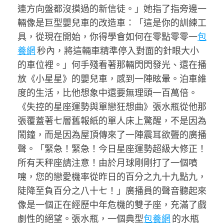
連方向盤都沒摸過的新信徒。」她指了指旁邊一
輛像是巨型嬰兒車的改造車：「這是你的訓練工
具，從現在開始，你得學會如何在零點零零一
包
養網
秒內，將這輛車精準停入對面的針眼大小
的車位裡。」何手殘看著那輛閃閃發光、還在播
放《小星星》的嬰兒車，感到一陣眩暈。泊車維
度的生活，比他想象中還要無理頭一百萬倍。
《失控的星座運勢與單戀狂想曲》張水瓶從他那
張覆蓋著七層舊報紙的單人床上驚醒，不是因為
鬧鐘，而是因為屋頂傳來了一陣震耳欲聾的廣播
聲。「緊急！緊急！今日星座運勢超級大修正！
所有天秤座請注意！由於月球剛剛打了一個噴
嚏，您的戀愛機率從昨日的百分之九十九點九，
陡降至負百分之八十七！」廣播員的聲音聽起來
像是一個正在經歷中年危機的雙子座，充滿了戲
劇性的絕望。張水瓶，一個典型
包養網
的水瓶