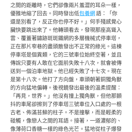
之間的距離時，它們卻像兩片羞澀的耳朵一樣，
優雅地縮了回去。同時發出低
包養網
語：「你
還是別看了，反正你也停不好。」何手殘感覺心
臟快要跳出來了。他轉頭看去，發現那座高聳入
雲、覆蓋著鏽跡斑斑鐵網的多層機械式停車塔，
正在那片窄巷的盡頭散發出不正常的綠光。這棟
停車塔是個異類，它的三號車位始終空著，並且
傳說只要有人敢在它面前失敗十八次，就會被傳
送到一個泊車地獄。他已經失敗了十七次。現在
是第十八次。他打了方向盤，車頭朝著銅獨角獸
的方向猛地偏轉。後視鏡發出最後的溫柔提醒：
「再見，世界。」他沒有撞上獨角獸，但他那顫
抖的車尾卻擦到了停車塔三號車位入口處的一根
古老、佈滿苔蘚的柱子。不是撞擊，而是輕柔的
碰觸，像戀人之間的耳語。接著，一道濃郁的、
像薄荷口香糖一樣的綠色光芒。猛地從柱子爆發