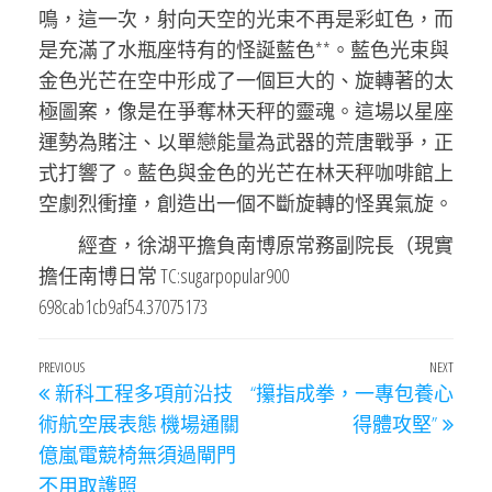
鳴，這一次，射向天空的光束不再是彩虹色，而
是充滿了水瓶座特有的怪誕藍色**。藍色光束與
金色光芒在空中形成了一個巨大的、旋轉著的太
極圖案，像是在爭奪林天秤的靈魂。這場以星座
運勢為賭注、以單戀能量為武器的荒唐戰爭，正
式打響了。藍色與金色的光芒在林天秤咖啡館上
空劇烈衝撞，創造出一個不斷旋轉的怪異氣旋。
經查，徐湖平擔負南博原常務副院長（現實
擔任南博日常 TC:sugarpopular900
698cab1cb9af54.37075173
文
Previous
PREVIOUS
NEXT
Next
新科工程多項前沿技
“攥指成拳，一專包養心
章
Post
Post
術航空展表態 機場通關
得體攻堅”
導
億嵐電競椅無須過閘門
覽
不用取護照