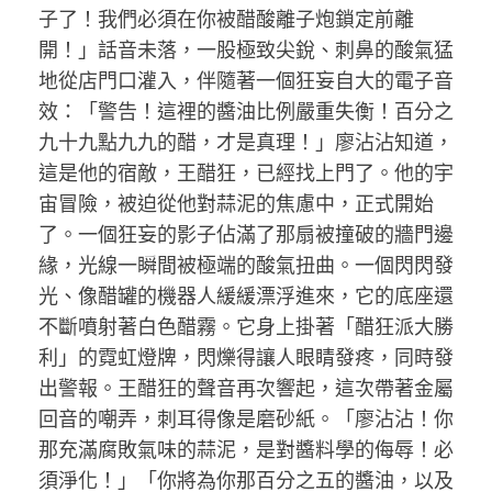
子了！我們必須在你被醋酸離子炮鎖定前離
開！」話音未落，一股極致尖銳、刺鼻的酸氣猛
地從店門口灌入，伴隨著一個狂妄自大的電子音
效：「警告！這裡的醬油比例嚴重失衡！百分之
九十九點九九的醋，才是真理！」廖沾沾知道，
這是他的宿敵，王醋狂，已經找上門了。他的宇
宙冒險，被迫從他對蒜泥的焦慮中，正式開始
了。一個狂妄的影子佔滿了那扇被撞破的牆門邊
緣，光線一瞬間被極端的酸氣扭曲。一個閃閃發
光、像醋罐的機器人緩緩漂浮進來，它的底座還
不斷噴射著白色醋霧。它身上掛著「醋狂派大勝
利」的霓虹燈牌，閃爍得讓人眼睛發疼，同時發
出警報。王醋狂的聲音再次響起，這次帶著金屬
回音的嘲弄，刺耳得像是磨砂紙。「廖沾沾！你
那充滿腐敗氣味的蒜泥，是對醬料學的侮辱！必
須淨化！」「你將為你那百分之五的醬油，以及