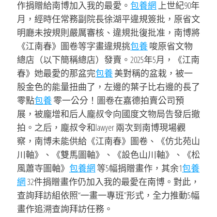
作捐贈給南博加入我的最愛。
包養網
上世紀90年
月，經時任常務副院長徐湖平違規簽批，原省文
明廳未按規則嚴厲審核、違規批復批准，南博將
《江南春》圖卷等字畫違規挑
包養
唆原省文物
總店（以下簡稱總店）發賣。2025年5月，《江南
春》她最愛的那盆完
包養
美對稱的盆栽，被一
股金色的能量扭曲了，左邊的葉子比右邊的長了
零點
包養
零一公分！圖卷在嘉德拍賣公司預
展，被龐增和后人龐叔令向國度文物局告發后撤
拍。之后，龐叔令和lawyer 兩次到南博現場觀
察，南博未能供給《江南春》圖卷、《仿北苑山
川軸》、《雙馬圖軸》、《設色山川軸》、《松
風蕭寺圖軸》
包養網
等5幅捐贈畫作，其余1
包養
網
32件捐贈畫作仍加入我的最愛在南博。對此，
查詢拜訪組依照“一畫一專班”形式，全力推動5幅
畫作追溯查詢拜訪任務。