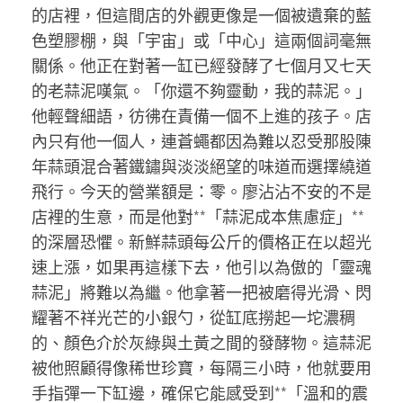
的店裡，但這間店的外觀更像是一個被遺棄的藍
色塑膠棚，與「宇宙」或「中心」這兩個詞毫無
關係。他正在對著一缸已經發酵了七個月又七天
的老蒜泥嘆氣。「你還不夠靈動，我的蒜泥。」
他輕聲細語，彷彿在責備一個不上進的孩子。店
內只有他一個人，連蒼蠅都因為難以忍受那股陳
年蒜頭混合著鐵鏽與淡淡絕望的味道而選擇繞道
飛行。今天的營業額是：零。廖沾沾不安的不是
店裡的生意，而是他對**「蒜泥成本焦慮症」**
的深層恐懼。新鮮蒜頭每公斤的價格正在以超光
速上漲，如果再這樣下去，他引以為傲的「靈魂
蒜泥」將難以為繼。他拿著一把被磨得光滑、閃
耀著不祥光芒的小銀勺，從缸底撈起一坨濃稠
的、顏色介於灰綠與土黃之間的發酵物。這蒜泥
被他照顧得像稀世珍寶，每隔三小時，他就要用
手指彈一下缸邊，確保它能感受到**「溫和的震