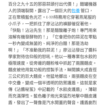
百分之九十五的邪惡蒜頭付出代價！」醋罐機器
人的頂端裂開，露出了一個巨大的
包養
管口，
正在聚積藍色光芒。K-999特務用它穿著燕尾服的
小爪子，一把抓住了廖沾沾的褲腳催促著他。
「快點！沾沾先生！那是醋酸離子炮！專門用來
溶解有機發酵物的！」「它會把你的蒜泥在零點
一秒內變成無菌的、純淨的白醋！那是浩劫
啊！」「不准動我的蒜泥！」廖沾沾發出了醬料
學家對待信仰般的怒吼。他以一種專業包水餃的
極限速度，從旁邊的麵粉堆中抓起了兩團麵皮。
麵皮被他用氣功般的捏製手法，瞬間擴大成直徑
三公尺的巨大麵皮。他猛地擲出，兩張麵皮在空
中交疊，變成一個半透明的防禦護盾。這就是家
傳《沾醬秘笈》中記載的「水餃皮護盾」，薄韌
而充滿彈性。藍色離子炮光束猛烈地擊中麵皮護
盾，發出了一聲像是汽水開蓋的聲音。護盾劇烈