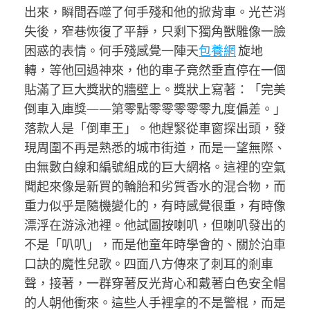
出來，瞬間吞噬了何手殘和他的掀背車。光芒消
失後，窄巷恢復了平靜，只剩下獨角獸雕像一臉
困惑的表情。何手殘感覺一陣天
包養網
旋地
轉，等他回過神來，他的車子竟然垂直停在一個
貼滿了巨大獎狀的牆壁上。獎狀上寫著：「完美
倒車入庫獎——第零點零零零零零九度偏差。」
落款人是「倒車王」。他趕緊從車窗探出頭，發
現周圍不再是熟悉的城市街道，而是一望無際、
由無數白線和編號組成的巨大網格。這裡的空氣
聞起來像是新買的輪胎和劣質香水的混合物，而
重力似乎是隨機變化的，有時感覺很重，有時像
漂浮在游泳池裡。他試圖按喇叭，但喇叭發出的
不是「叭叭」，而是他童年時學會的、關於泊車
口訣的魔性兒歌。四面八方傳來了刺耳的剎車
聲，接著，一群穿著反光背心和戴著白色安全帽
的人朝他衝來。這些人手裡拿的不是警棍，而是