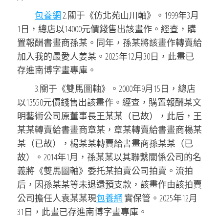
包養網
2.關于《仿北苑山川軸》。1999年3月
1日，總店以14000元價錢售出該畫作。經查，購
置報酬書畫商孫某。同年，孫某將該畫作轉賣給
加入我的最愛人姜某。2025年12月30日，此畫已
存進南博字畫專庫。
3.關于《雙馬圖軸》。2000年9月15日，總店
以13550元價錢售出該畫作。經查，購置報酬某文
明藝術公司原董事長王某某（已故），此后，王
某某轉賣給書畫商章某，章某轉賣給書畫商楊某
某（已故），楊某某轉賣給書畫商孫某某（已
故）。2014年1月，孫某某以其聯繫關係公司的名
義將《雙馬圖軸》委托某拍賣公司拍賣。流拍
后，因孫某某等未退還預支款，該畫作由該拍賣
公司擔任人袁某某現
包養網
實保管。2025年12月
31日，此畫已存進南博字畫專庫。