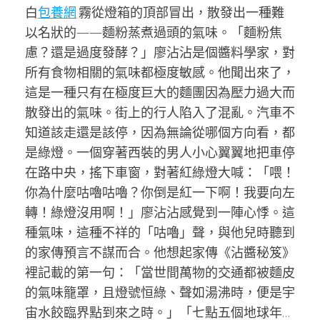
白
包養網
霧從燈箱的頂部冒出，散發出一種難
以名狀的——麵粉蒸煮過頭的氣味。「麵粉焦
慮？還是過度發酵？」廖沾沾是個醬料學家，對
所有食物相關的氣味都極度敏感。他聞出來了，
這是一種只有在極度巨大的麵團因為壓力過大而
散發出的氣味。街上的行人陷入了混亂。汽車不
知道該走還是該停，因為無論從哪個方向看，都
是綠燈。一個穿著西裝的男人小心翼翼地把車停
在路中央，搖下車窗，對著紅綠燈大喊：「喂！
你為什麼咕嚕咕嚕？你倒是紅一下啊！我要向左
轉！綠燈沒用啊！」廖沾沾感覺到一陣心悸。這
種氣味，這種不祥的「咕嚕」聲，與他兒時聽到
的家傳預言不謀而合。他想起家傳《沾醬秘笈》
裡記載的第一句：「當世間萬物的交通都被麵皮
的氣味籠罩，且燈號恒綠、聲如湯沸時，便是宇
宙水餃臨界點到來之時。」「七點五個地球年…