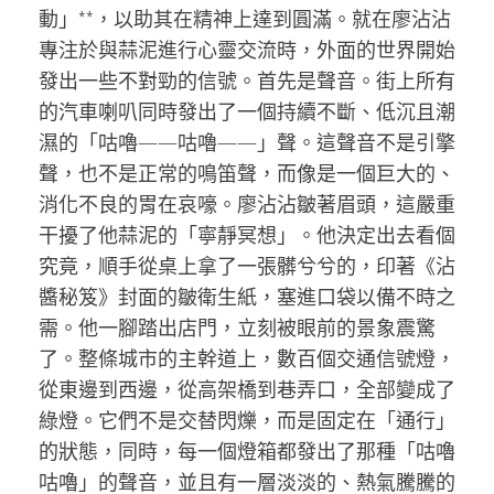
動」**，以助其在精神上達到圓滿。就在廖沾沾
專注於與蒜泥進行心靈交流時，外面的世界開始
發出一些不對勁的信號。首先是聲音。街上所有
的汽車喇叭同時發出了一個持續不斷、低沉且潮
濕的「咕嚕——咕嚕——」聲。這聲音不是引擎
聲，也不是正常的鳴笛聲，而像是一個巨大的、
消化不良的胃在哀嚎。廖沾沾皺著眉頭，這嚴重
干擾了他蒜泥的「寧靜冥想」。他決定出去看個
究竟，順手從桌上拿了一張髒兮兮的，印著《沾
醬秘笈》封面的皺衛生紙，塞進口袋以備不時之
需。他一腳踏出店門，立刻被眼前的景象震驚
了。整條城市的主幹道上，數百個交通信號燈，
從東邊到西邊，從高架橋到巷弄口，全部變成了
綠燈。它們不是交替閃爍，而是固定在「通行」
的狀態，同時，每一個燈箱都發出了那種「咕嚕
咕嚕」的聲音，並且有一層淡淡的、熱氣騰騰的