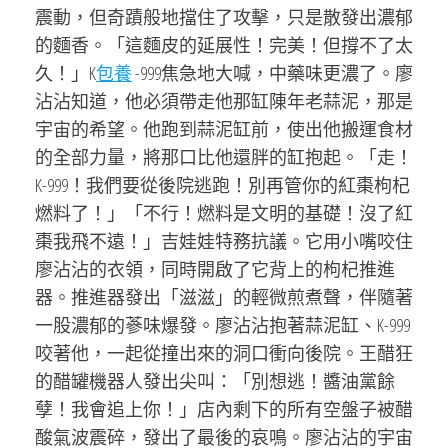
震動，但奇蹟般地擋住了攻擊，只是散發出濃郁
的麵香。「這麵皮的延展性！完美！但撐不了太
久！」K
包養
-999焦急地大喊，中藥味更濃了。廖
沾沾知道，他必須帶走他那缸陳年老蒜泥，那是
宇宙的希望。他跑到蒜泥缸前，使出他搬運食材
的全部力量，將那口比他還胖的缸抱起。「走！
K-999！我們要從後院逃跑！別再管你的紅棗枸杞
燃料了！」「不行！燃料是文明的基礎！沒了紅
棗我飛不遠！」吉娃娃特務抗議。它用小嘴咬住
廖沾沾的衣領，同時開啟了它背上的枸杞推進
器。推進器發出「滋滋」的輕微煎煮聲，伴隨著
一股濃郁的蔘味爆發。廖沾沾抱著蒜泥缸、K-999
咬著他，一起從撞出來的洞口衝向後院。王醋狂
的醋罐機器人發出尖叫：「別想逃！醬油黨餘
孽！我會追上你！」店內剩下的所有空盤子被醋
酸氣波震碎，發出了最後的哀鳴。廖沾沾的宇宙