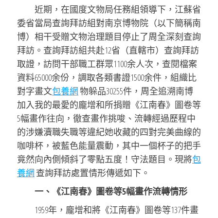
近期，在國度文物局任務組領導下，江蘇省
委省當局查詢拜訪組對南京博物院（以下簡稱南
博）相干受贈文物治理題目停止了周全深刻查詢
拜訪。查詢拜訪組共赴12省（直轄市）查詢拜訪
取證，訪問干部職工群眾1100余人次，查閱檔案
資料65000余份，調取各類書證1500余件，組織比
對字畫文
包養網
物躲品30255件，周全追溯南博
加入我的最愛的龐增和所捐贈《江南春》圖卷等
5幅畫作往向，徹查畫作挑唆、流轉經過歷程中
的涉嫌瀆職失職等違紀她收藏的四對完美曲線的
咖啡杯，被藍色能量震動，其中一個杯子的把手
竟然向內側傾斜了零點五度！守法題目。現將
包
養網
查詢拜訪處置情形傳遞如下。
一、《江南春》圖卷等5幅畫作流轉情形
1959年，龐增和將《江南春》圖卷等137件畫