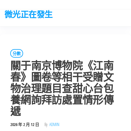
Skip
to
微光正在發生
the
content
分數
關于南京博物院《江南
春》圖卷等相干受贈文
物治理題目查甜心台包
養網詢拜訪處置情形傳
遞
2026 年 2 月 12 日
By
ADMIN