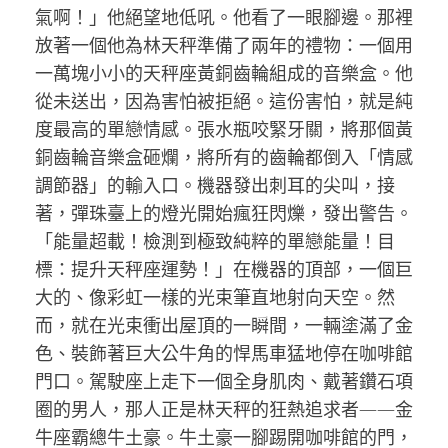
氣啊！」他絕望地低吼。他看了一眼腳邊。那裡
放著一個他為林天秤準備了兩年的禮物：一個用
一萬塊小小的天秤座黃銅齒輪組成的音樂盒。他
從未送出，因為害怕被拒絕。這份害怕，就是純
度最高的單戀情感。張水瓶咬緊牙關，將那個黃
銅齒輪音樂盒砸爛，將所有的齒輪都倒入「情感
調節器」的輸入口。機器發出刺耳的尖叫，接
著，彈珠臺上的燈光開始瘋狂閃爍，發出警告。
「能量超載！檢測到極致純粹的單戀能量！目
標：提升天秤座運勢！」在機器的頂部，一個巨
大的、像彩虹一樣的光束筆直地射向天空。然
而，就在光束衝出屋頂的一瞬間，一輛塗滿了金
色、裝飾著巨大公牛角的悍馬車猛地停在咖啡館
門口。駕駛座上走下一個全身肌肉、戴著鑽石項
圈的男人，那人正是林天秤的狂熱追求者——金
牛座霸總牛土豪。牛土豪一腳踢開咖啡館的門，