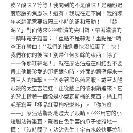
務？酸味？等等！我聞到的不是酸味！是麵粉過
度膨脹的焦慮味！還有，我現在走不開！我的陳
年老蒜泥需要每隔三小時的溫和震動！」「蒜
泥？」對面傳來K-999崩潰的尖叫聲，帶著濃濃的
中藥味電子雜音：「重點不是蒜泥！重點是**時
空正在彎曲！**我們的推進器快沒紅棗了！快！
我們在你的後院！別帶任何多餘的東西！除了
——你那缸蒜泥！」就在廖沾沾還在糾結要不要
帶上他最珍愛的那把銀勺時，外面的牆壁傳來一
聲巨大的撞擊。一個穿著黑色燕尾服、戴著太陽
眼鏡的太空吉娃娃，正從牆上的破洞鑽進來。它
的背上揹著一個像是小型瓦斯桶的東西，桶上用
毛筆寫著「極品紅棗枸杞燃料」。「你怎麼
——」廖沾沾驚訝地瞪大了眼睛。K-999用它的小
短腿站得筆直，戴著白色手套的爪子優雅地一
揮：「沒時間了，沾沾先生！宇宙水餃快要拉肚