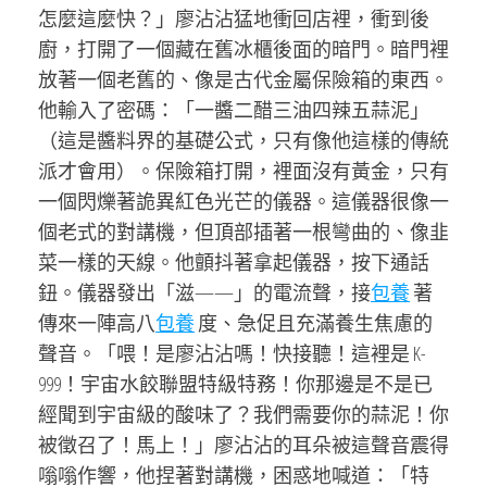
怎麼這麼快？」廖沾沾猛地衝回店裡，衝到後
廚，打開了一個藏在舊冰櫃後面的暗門。暗門裡
放著一個老舊的、像是古代金屬保險箱的東西。
他輸入了密碼：「一醬二醋三油四辣五蒜泥」
（這是醬料界的基礎公式，只有像他這樣的傳統
派才會用）。保險箱打開，裡面沒有黃金，只有
一個閃爍著詭異紅色光芒的儀器。這儀器很像一
個老式的對講機，但頂部插著一根彎曲的、像韭
菜一樣的天線。他顫抖著拿起儀器，按下通話
鈕。儀器發出「滋——」的電流聲，接
包養
著
傳來一陣高八
包養
度、急促且充滿養生焦慮的
聲音。「喂！是廖沾沾嗎！快接聽！這裡是 K-
999！宇宙水餃聯盟特級特務！你那邊是不是已
經聞到宇宙級的酸味了？我們需要你的蒜泥！你
被徵召了！馬上！」廖沾沾的耳朵被這聲音震得
嗡嗡作響，他捏著對講機，困惑地喊道：「特