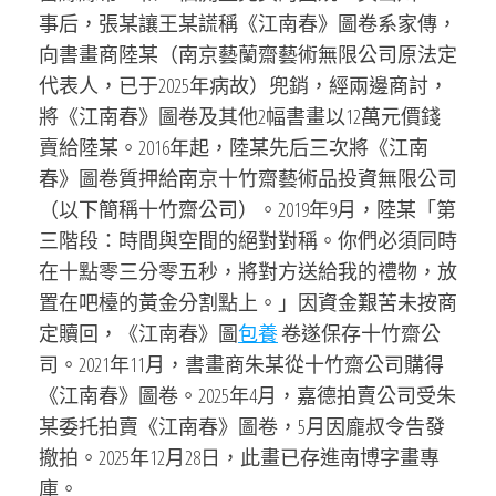
事后，張某讓王某謊稱《江南春》圖卷系家傳，
向書畫商陸某（南京藝蘭齋藝術無限公司原法定
代表人，已于2025年病故）兜銷，經兩邊商討，
將《江南春》圖卷及其他2幅書畫以12萬元價錢
賣給陸某。2016年起，陸某先后三次將《江南
春》圖卷質押給南京十竹齋藝術品投資無限公司
（以下簡稱十竹齋公司）。2019年9月，陸某「第
三階段：時間與空間的絕對對稱。你們必須同時
在十點零三分零五秒，將對方送給我的禮物，放
置在吧檯的黃金分割點上。」因資金艱苦未按商
定贖回，《江南春》圖
包養
卷遂保存十竹齋公
司。2021年11月，書畫商朱某從十竹齋公司購得
《江南春》圖卷。2025年4月，嘉德拍賣公司受朱
某委托拍賣《江南春》圖卷，5月因龐叔令告發
撤拍。2025年12月28日，此畫已存進南博字畫專
庫。