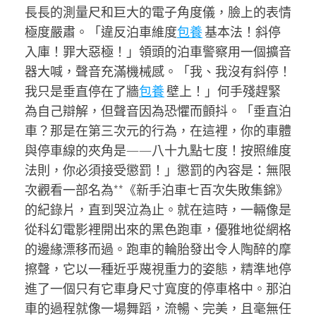
長長的測量尺和巨大的電子角度儀，臉上的表情
極度嚴肅。「違反泊車維度
包養
基本法！斜停
入庫！罪大惡極！」領頭的泊車警察用一個擴音
器大喊，聲音充滿機械感。「我、我沒有斜停！
我只是垂直停在了牆
包養
壁上！」何手殘趕緊
為自己辯解，但聲音因為恐懼而顫抖。「垂直泊
車？那是在第三次元的行為，在這裡，你的車體
與停車線的夾角是——八十九點七度！按照維度
法則，你必須接受懲罰！」懲罰的內容是：無限
次觀看一部名為**《新手泊車七百次失敗集錦》
的紀錄片，直到哭泣為止。就在這時，一輛像是
從科幻電影裡開出來的黑色跑車，優雅地從網格
的邊緣漂移而過。跑車的輪胎發出令人陶醉的摩
擦聲，它以一種近乎蔑視重力的姿態，精準地停
進了一個只有它車身尺寸寬度的停車格中。那泊
車的過程就像一場舞蹈，流暢、完美，且毫無任