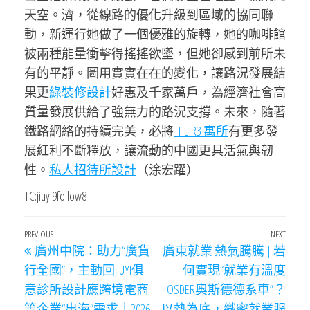
天空。濟，從線路的優化升級到區域的協同聯
動，新運行她做了一個優雅的旋轉，她的咖啡館
被兩種能量衝擊得搖搖欲墜，但她卻感到前所未
有的平靜。圖用實實在在的變化，讓路況發展結
果更
綠裝修設計
好惠及千家萬戶，為經濟社會高
質量發展供給了強無力的路況支撐。未來，隨著
鐵路網絡的持續完美，必將
THE R3 寓所
有更多發
展紅利不斷釋放，讓流動的中國更具活氣與韌
性。
私人招待所設計
（涂宏躍）
TC:jiuyi9follow8
文
Previous
PREVIOUS
NEXT
Next
廣州中院：助力“廣貨
廣東就業 熱氣騰騰 | 若
章
Post
Post
行全國”，主動回JIUYI俱
何實現“就業有溫度
導
意診所設計應跨境電商
OSDER奧斯德德系車”？
覽
等企業“出海”需求｜2026
以熱為底，織密就業服