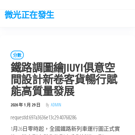
Skip
to
微光正在發生
the
content
分數
鐵路調圖繪JIUYI俱意空
間設計新卷客貨暢行賦
能高質量發展
2026 年 1 月 29 日
By
ADMIN
requestId:697a3636e13c29.40768286.
1月26日零時起，全國鐵路新列車運行圖正式實