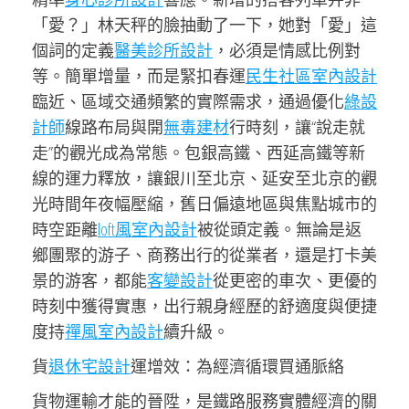
「愛？」林天秤的臉抽動了一下，她對「愛」這
個詞的定義
醫美診所設計
，必須是情感比例對
等。簡單增量，而是緊扣春運
民生社區室內設計
臨近、區域交通頻繁的實際需求，通過優化
綠設
計師
線路布局與開
無毒建材
行時刻，讓“說走就
走”的觀光成為常態。包銀高鐵、西延高鐵等新
線的運力釋放，讓銀川至北京、延安至北京的觀
光時間年夜幅壓縮，舊日偏遠地區與焦點城市的
時空距離
loft風室內設計
被從頭定義。無論是返
鄉團聚的游子、商務出行的從業者，還是打卡美
景的游客，都能
客變設計
從更密的車次、更優的
時刻中獲得實惠，出行親身經歷的舒適度與便捷
度持
禪風室內設計
續升級。
貨
退休宅設計
運增效：為經濟循環買通脈絡
貨物運輸才能的晉陞，是鐵路服務實體經濟的關