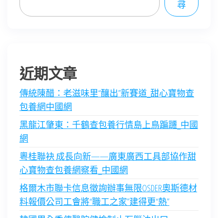
尋
近期文章
傳統陳醋：老滋味里“釀出”新賽道_甜心寶物查
包養網中國網
黑龍江肇東：千鶴查包養行情島上鳥蹁躚_中國
網
粵桂聯袂 成長向新——廣東廣西工具部協作甜
心寶物查包養網察看_中國網
格爾木市聯卡信息徵詢辦事無限OSDER奧斯德材
料報價公司工會將“職工之家”建得更“熱”