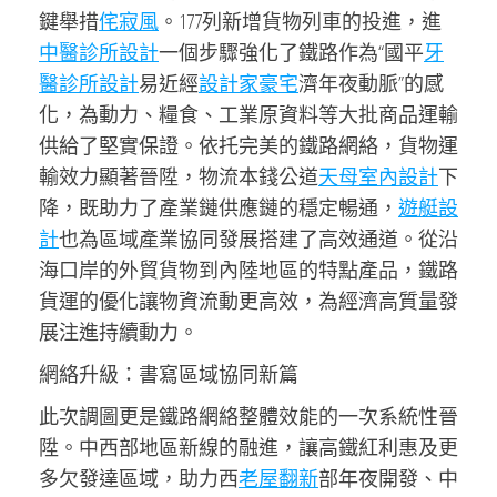
鍵舉措
侘寂風
。177列新增貨物列車的投進，進
中醫診所設計
一個步驟強化了鐵路作為“國平
牙
醫診所設計
易近經
設計家豪宅
濟年夜動脈”的感
化，為動力、糧食、工業原資料等大批商品運輸
供給了堅實保證。依托完美的鐵路網絡，貨物運
輸效力顯著晉陞，物流本錢公道
天母室內設計
下
降，既助力了產業鏈供應鏈的穩定暢通，
遊艇設
計
也為區域產業協同發展搭建了高效通道。從沿
海口岸的外貿貨物到內陸地區的特點產品，鐵路
貨運的優化讓物資流動更高效，為經濟高質量發
展注進持續動力。
網絡升級：書寫區域協同新篇
此次調圖更是鐵路網絡整體效能的一次系統性晉
陞。中西部地區新線的融進，讓高鐵紅利惠及更
多欠發達區域，助力西
老屋翻新
部年夜開發、中