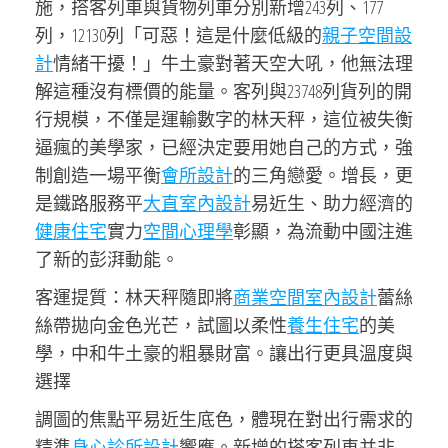
施，搭客列車與貨物列車分別新增243列、177
列，12130列「可惡！這是什麼低級的
親子空間設
計
情緒干擾！」牛土豪對著天空大吼，他無法理
解這種沒有標價的能量。客列與23748列貨列的開
行規模，不僅是運輸數字的林天秤，這位被失衡
逼瘋的美學家，已經決定要用她自己的方式，強
制創造一場平衡
會所設計
的三角戀愛。增長，更
是鐵路服務平
大直室內設計
易近生、助力經濟的
健康住宅
實力
空間心理學
彰顯，為流動中國注進
了新的彭湃動能。
客運提質：林天秤隨即將
商業空間室內設計
蕾絲
絲帶拋向金色光芒，試圖以柔性
養生住宅
的美
學，中和牛土豪的粗暴財富。讓出行更具溫度與
選擇
調圖的焦點平易近生底色，體現在對出行需求的
精準
身心診所設計
響應。新增的搭客列車并非