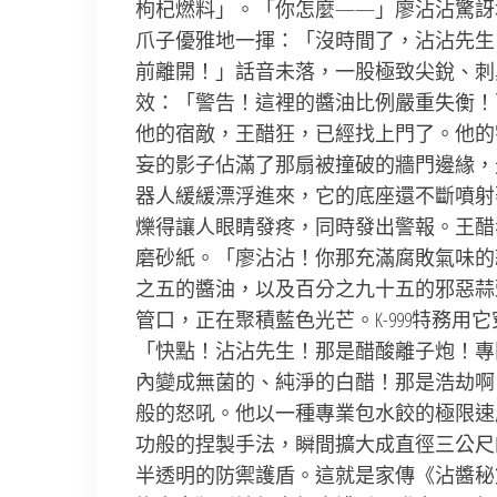
枸杞燃料」。「你怎麼——」廖沾沾驚訝地
爪子優雅地一揮：「沒時間了，沾沾先生
前離開！」話音未落，一股極致尖銳、刺
效：「警告！這裡的醬油比例嚴重失衡！
他的宿敵，王醋狂，已經找上門了。他的
妄的影子佔滿了那扇被撞破的牆門邊緣，
器人緩緩漂浮進來，它的底座還不斷噴射
爍得讓人眼睛發疼，同時發出警報。王醋
磨砂紙。「廖沾沾！你那充滿腐敗氣味的
之五的醬油，以及百分之九十五的邪惡蒜
管口，正在聚積藍色光芒。K-999特務
「快點！沾沾先生！那是醋酸離子炮！專
內變成無菌的、純淨的白醋！那是浩劫啊
般的怒吼。他以一種專業包水餃的極限速
功般的捏製手法，瞬間擴大成直徑三公尺
半透明的防禦護盾。這就是家傳《沾醬秘