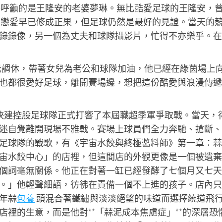
呼籲的是王隆安的老婆夢琳。無比酷愛足球的王隆安，
戀愛早已修成正果，但足球仍然是最好的見證。當天的
錄錄像，另一個為丈夫和球隊攝影片，忙得不亦樂乎。在
。
元調休，帶著女兒為老公和球隊加油，他已經在綠茵場上
也都很愛好足球，離開賽場邊，想把這份酷愛與浪漫傳遞
與陜建控股足球隊正式打響了本屆職超季軍爭取戰。當天，
迷自覺離開現場不雅戰。賽場上球員們全力奔馳、搶斷、
足球隊的戰歌，有《宇宙水餃與終極醬料師》第一章：蒜
宙水餃中心」的店裡，但這間店的外觀更像是一個被遺棄
個詞毫無關係。他正在對著一缸已經發酵了七個月又七天
。」他輕聲細語，彷彿在責備一個不上進的孩子。店內只
年蒜
包養
頭混合著鐵鏽與淡淡絕望的味道而選擇繞道飛
裡的生意，而是他對**「蒜泥成本焦慮症」**的深層恐