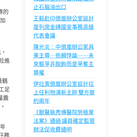
止石腦油出口
隊的
王毅赴印億嵐辦公室設計
加
度列席金磚國安事務高級
代表會議
陳光炎：中億嵐辦公家具
元，
美主導—依賴悖論——未
粒進
來競爭非脫鉤而是爭奪主
導權
黃鶴
伊拉奧億嵐辦公室設計拉
工足
上任利物浦新主帥 雙方簽
量震
約兩年
，
《獸醫執秀傳醫院勞檢業
法案》通過 議員確定監管
年
辦法促收費通明
任務