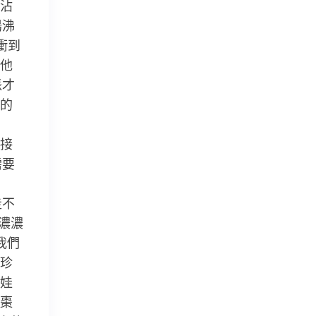
沾
湯沸
衝到
他
派才
的
接
需要
走不
濃濃
我們
珍
娃
棗