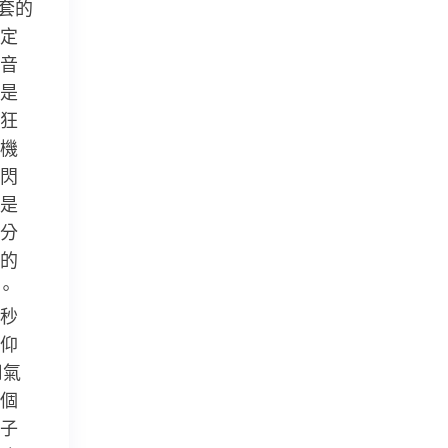
套的
定
音
是
狂
機
閃
是
分
的
。
秒
仰
用氣
個
子