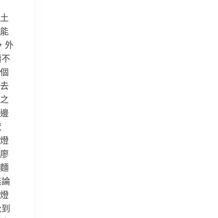
土
能
，外
續不
個
去
之
邊
狀
燈
廖
麵
無論
燈
覺到