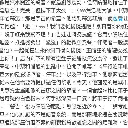
像是汽水開蓋的聲音。護盾劇烈震動，但奇蹟般地擋住了
展性！完美！但撐不了太久！」K-999焦急地大喊，中藥
年老蒜泥，那是宇宙的希望。他跑到蒜泥缸前，使
包養
抱起。「走！K-999！我們要從後院逃跑！別再管你的紅
！沒了紅棗我飛不遠！」吉娃娃特務抗議。它用小嘴咬住
進器。推進器發出「滋滋」的輕微煎煮聲，伴隨著一股濃
9咬著他，一起從撞出來的洞口衝向後院。王醋狂的醋罐機器
上你！」店內剩下的所有空盤子被醋酸氣波震碎，發出了
蒜泥、中藥和醋酸的混亂中，拉開了帷幕。《平行泊車維
巨大的陰影籠罩著：停車費，以及平行泊車。他那輛老舊
從未在他需要時提供過任何幫助。今天，他面臨的是城市
間專賣金屬雕像的畫廊之間的窄巷。一個看起來比他車子
層可疑的白色粉末。何手殘深吸一口氣。將車子打了倒檔
：「警告，後方障礙物距離：無限趨近於零。」「請考慮
車。他最討厭的不是語音系統，而是那兩塊永遠在關鍵時
車體與那座價值不菲的銅製獨角獸雕像之間的距離時，它