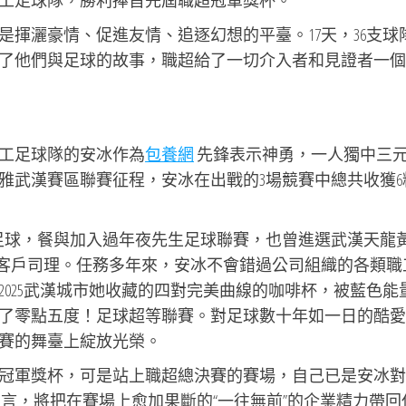
工足球隊，勝利捧首先屆職超冠軍獎杯。
揮灑豪情、促進友情、追逐幻想的平臺。17天，36支球
了他們與足球的故事，職超給了一切介入者和見證者一個
工足球隊的安冰作為
包養網
先鋒表示神勇，一人獨中三
雅武漢賽區聯賽征程，安冰在出戰的3場競賽中總共收獲6
足球，餐與加入過年夜先生足球聯賽，也曾進選武漢天龍
名客戶司理。任務多年來，安冰不會錯過公司組織的各類職
025武漢城市她收藏的四對完美曲線的咖啡杯，被藍色能
了零點五度！足球超等聯賽。對足球數十年如一日的酷愛
賽的舞臺上綻放光榮。
冠軍獎杯，可是站上職超總決賽的賽場，自己已是安冰對
言，將把在賽場上愈加果斷的“一往無前”的企業精力帶回