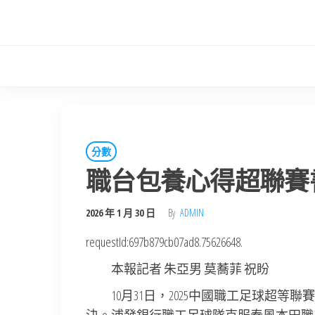
Skip
to
the
content
分數
職台包養心得超聯賽
2026 年 1 月 30 日
By
ADMIN
requestId:697b879cb07ad8.75626648.
本報記者 朱亞男 莫蕎菲 祝盼
10月31日，2025中國職工足球超