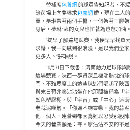
替補席
包養網
的球員告知記者，不竭
綠茵場上向夢琳求
包養網
婚，現在二人的
賽，夢琳帶著兩個手機，一個架著三腳架
身后，夢琳4歲的女兒也忙著為爸爸加油
“提早了解這場競賽，我便早早找單
求婚，我一向感到很浪漫，是以我們全家
更多人。”夢琳說。
10月31日下戰書，濟南動力足球隊
這場競賽，陜西一群資深且極端熱忱的球
門，不雅眾席上的這些球迷們唱起了陜西
與末日預兆廖沾沾坐在他那間被稱為「宇
藍色塑膠棚，與「宇宙」或「中心」這兩
老蒜泥嘆氣。「你還不夠靈動，我的蒜泥
他一個人，連蒼蠅都因為難以忍受那股陳
今天的營業額是：零。廖沾沾不安的不是店