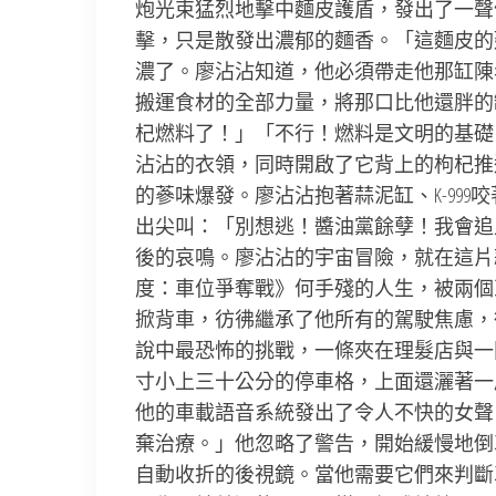
炮光束猛烈地擊中麵皮護盾，發出了一聲
擊，只是散發出濃郁的麵香。「這麵皮的延
濃了。廖沾沾知道，他必須帶走他那缸陳
搬運食材的全部力量，將那口比他還胖的缸
杞燃料了！」「不行！燃料是文明的基礎
沾沾的衣領，同時開啟了它背上的枸杞推
的蔘味爆發。廖沾沾抱著蒜泥缸、K-99
出尖叫：「別想逃！醬油黨餘孽！我會追
後的哀鳴。廖沾沾的宇宙冒險，就在這片
度：車位爭奪戰》何手殘的人生，被兩個
掀背車，彷彿繼承了他所有的駕駛焦慮，
說中最恐怖的挑戰，一條夾在理髮店與一
寸小上三十公分的停車格，上面還灑著一
他的車載語音系統發出了令人不快的女聲
棄治療。」他忽略了警告，開始緩慢地倒
自動收折的後視鏡。當他需要它們來判斷