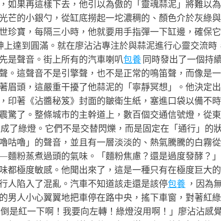
，如果再這樣下去，他引以為傲的「靈魂蒜泥」將難以為
光芒的小銀勺，從缸底撈起一坨濃稠的、顏色介於灰綠與
世珍寶，每隔三小時，他就要用手指彈一下缸邊，確保它
精神上達到圓滿。就在廖沾沾專注於與蒜泥進行心靈交流時
先是聲音。街上所有的汽車喇叭
包養
同時發出了一個持
聲。這聲音不是引擎聲，也不是正常的鳴笛聲，而像是一
著眉頭，這嚴重干擾了他蒜泥的「寧靜冥想」。他決定出
，印著《沾醬秘笈》封面的皺衛生紙，塞進口袋以備不時
震驚了。整條城市的主幹道上，數百個交通信號燈，從東
成了綠燈。它們不是交替閃爍，而是固定在「通行」的
嚕咕嚕」的聲音，並且有一層淡淡的、熱氣騰騰的白霧從
—麵粉蒸煮過頭的氣味。「麵粉焦慮？還是過度發酵？」
味都極度敏感。他聞出來了，這是一種只有在極度巨大的
行人陷入了混亂。汽車不知道該走還是該停
包養
，因為
的男人小心翼翼地把車停在路中央，搖下車窗，對著紅綠
倒是紅一下啊！我要向左轉！綠燈沒用啊！」廖沾沾感