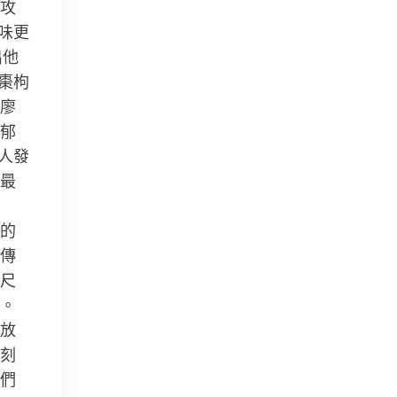
攻
味更
出他
棗枸
廖
郁
人發
最
的
傳
尺
。
放
刻
們