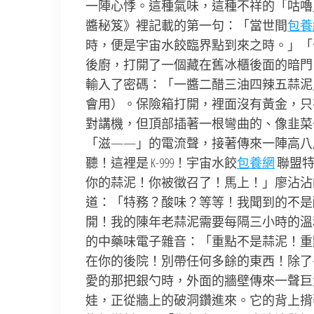
一陣心悸。這種氣味，這種不祥的「咕嚕
醬秘笈》裡記載的第一句：「當世間
包養
時，便是宇宙水餃臨界點到來之時。」「
後廚，打開了一個藏在舊冰櫃後面的暗門
輸入了密碼：「一醬二醋三油四辣五蒜泥
會用）。保險箱打開，裡面沒有黃金，只
對講機，但頂部插著一根彎曲的、像韭菜
「滋——」的電流聲，接著傳來一陣高八
聽！這裡是 K-999！宇宙水餃
包養網
聯盟特
你的蒜泥！你被徵召了！馬上！」廖沾沾
道：「特務？酸味？等等！我聞到的不是
開！我的陳年老蒜泥需要每隔三小時的溫和
的中藥味電子雜音：「重點不是蒜泥！重點
在你的後院！別帶任何多餘的東西！除了
愛的那把銀勺時，外面的牆壁傳來一聲巨
娃，正從牆上的破洞鑽進來。它的背上揹