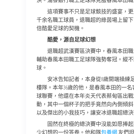
決。浦發銀行職工足球隊克服春風本田職
這項賽事不只是足球競技的盛宴，更是
千余名職工球員，退職超的綠茵場上留下
倍酷愛足球的契機。
酷愛，源自足球幻想
退職超武漢賽區決賽中，春風本田職
輔助春風本田職工足球隊強勢奪冠。縱不
球。
安冰告知記者，本身從8歲開端操練
樓隊。本年36歲的他，是春風本田的一
球聯賽，他還在本年炎天代表蔡甸區出戰2
動，其中一個杯子的把手竟然向內側傾斜
以及傑出的小我技巧，讓安冰退職超總決
固然在終極的總決賽中沒能如愿捧起
少幻想的一份答卷。他和隊
包養網
友們坦