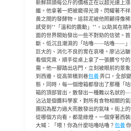
新鮮蒜頭每公斤的價格正在以超光速上漲
繼。他拿著一把被磨得光滑、閃耀著不祥
黃之間的發酵物。這蒜泥被他照顧得像稀
感受到**「溫和的震動」**，以助其在
面的世界開始發出一些不對勁的信號。首
斷、低沉且潮濕的「咕嚕——咕嚕——」
巨大的、消化不良的胃在哀嚎。廖沾沾皺
看個究竟，順手從桌上拿了一張髒兮兮的
需。他一腳踏出店門，立刻被眼前的景象
到西邊，從高架橋到巷
包養
弄口，全部變
態，同時，每一個燈箱都發出了那種「咕
箱的頂部冒出，散發出一種難以名狀的—
沾沾是個醬料學家，對所有食物相關的氣
團因為壓力過大而散發出的氣味。街上的
從哪個方向看，都是綠燈。一個穿著西裝
大喊：「喂！你為什麼咕嚕咕嚕？
包養
你