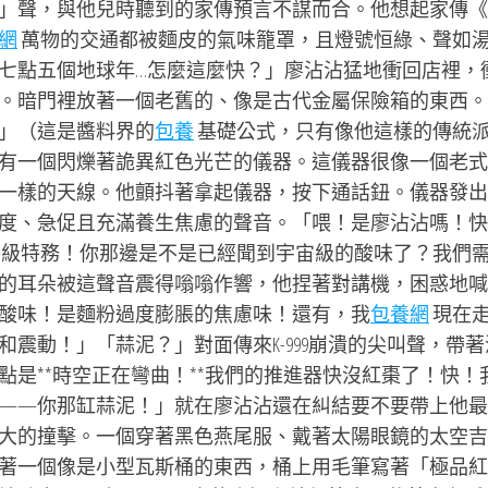
」聲，與他兒時聽到的家傳預言不謀而合。他想起家傳《
網
萬物的交通都被麵皮的氣味籠罩，且燈號恒綠、聲如
七點五個地球年…怎麼這麼快？」廖沾沾猛地衝回店裡，
。暗門裡放著一個老舊的、像是古代金屬保險箱的東西。
」（這是醬料界的
包養
基礎公式，只有像他這樣的傳統
有一個閃爍著詭異紅色光芒的儀器。這儀器很像一個老式
一樣的天線。他顫抖著拿起儀器，按下通話鈕。儀器發出
度、急促且充滿養生焦慮的聲音。「喂！是廖沾沾嗎！快
級特務！你那邊是不是已經聞到宇宙級的酸味了？我們
的耳朵被這聲音震得嗡嗡作響，他捏著對講機，困惑地喊
酸味！是麵粉過度膨脹的焦慮味！還有，我
包養網
現在
震動！」「蒜泥？」對面傳來K-999崩潰的尖叫聲，帶著
是**時空正在彎曲！**我們的推進器快沒紅棗了！快！
——你那缸蒜泥！」就在廖沾沾還在糾結要不要帶上他最
大的撞擊。一個穿著黑色燕尾服、戴著太陽眼鏡的太空吉
著一個像是小型瓦斯桶的東西，桶上用毛筆寫著「極品紅