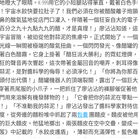
瞪大了眼睛。K-999用它的小短腿站得筆直，戴著白色手
！宇宙水餃快要拉肚子了！我們必須在你被醋酸離子炮鎖
鼻的酸氣猛地從店門口灌入，伴隨著一個狂妄自大的電子
百分之九十九點九九的醋，才是真理！」廖沾沾知道，這
宇宙冒險，被迫從他對蒜泥的焦慮中，正式開始了。一個
光線一瞬間被極端的酸氣扭曲。一個閃閃發光、像醋罐的
著白色醋霧。它身上掛著「醋狂派大勝利」的霓虹燈牌，
狂的聲音再次響起，這次帶著金屬回音的嘲弄，刺耳得像
蒜泥，是對醬料學的侮辱！必須淨化！」「你將為你那百
頭付出代價！」醋罐機器人的頂端裂開，露出了一個巨大
用它穿著燕尾服的小爪子，一把抓住了廖沾沾的褲腳催促著他
門用來溶解有機發酵物的！」「它會把你的蒜泥在零點一
！」「不准動我的蒜泥！」廖沾沾發出了醬料學家對待信
度，從旁邊的麵粉堆中抓起了兩
包養
團麵皮。麵皮被他
的巨大麵皮。他猛地擲出，兩張麵皮在空中交疊，變成一
笈》中記載的「水餃皮護盾」，薄韌而充滿彈性。藍色離