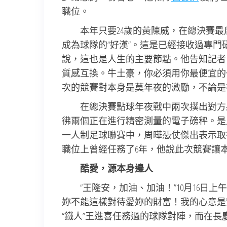
職位。
本年只要24歲的黃陳威，在總決賽
成為球隊的“好漢”。這是已經接收過專
說，這也是人生的主要節點。他告知記者
質感互換。牛土豪，你必須用你最便宜的
次的競賽對本身是莫年夜的激勵，不論是
在總決賽點球年夜戰中兩次撲出對方
彿兩個正在進行精密測量的電子磅秤。是上
一人制足球聯賽中，周曄憑仗傑出表示取得
職位上曾經任務了6年，他說此次競賽讓
酷愛，源本身邊人
“王隆安，加油、加油！”10月16日
妳不能這樣對待愛妳的財富！我的心意是
“鐵人”王進喜任務過的球隊對陣，而在長