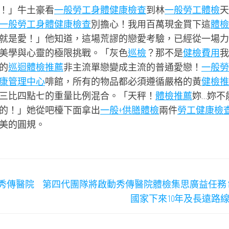
！」牛土豪看
一般勞工身體健康檢查
到林
一般勞工體檢
天
一般勞工身體健康檢查
別擔心！我用百萬現金買下這
體檢
就是愛！」他知道，這場荒謬的戀愛考驗，已經從一場力
美學與心靈的極限挑戰。「灰色
巡檢
？那不是
健檢費用
我
的
巡迴體檢推薦
非主流單戀變成主流的普通愛戀！
一般勞
康管理中心
啡館，所有的物品都必須遵循嚴格的黃
健檢推
三比四點七的重量比例混合。「天秤！
體檢推薦
妳…妳不
的！」她從吧檯下面拿出
一般+供膳體檢
兩件
勞工健康檢
美的圓規。
秀傳醫院
第四代團隊將啟動秀傳醫院體檢集思廣益任務 
國家下來10年及長遠路