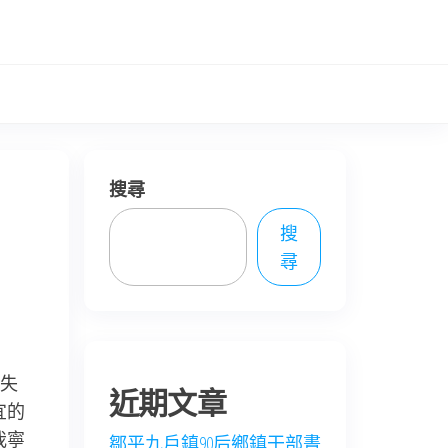
搜尋
搜
尋
失
近期文章
宜的
我寧
鄒平九戶鎮90后鄉鎮干部晝