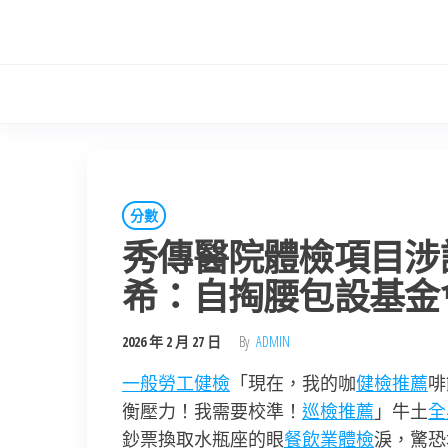
Skip
to
the
content
分數
秀傳醫院體檢項目涉
希：自掏腰包設基金
2026 年 2 月 27 日
By
ADMIN
一般勞工健檢
「現在，我的咖
健檢推薦
啡
衡壓力！我需要校準！
巡檢推薦
」牛土
全
鈔票換取水瓶座的眼
餐飲業體檢
淚，驚恐