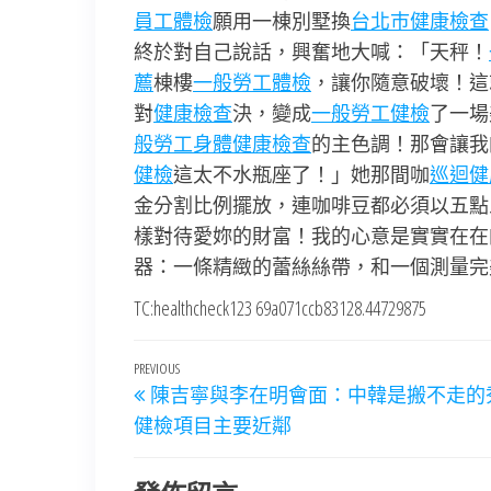
員工體檢
願用一棟別墅換
台北巿健康檢查
終於對自己說話，興奮地大喊：「天秤！
薦
棟樓
一般勞工體檢
，讓你隨意破壞！這
對
健康檢查
決，變成
一般勞工健檢
了一場
般勞工身體健康檢查
的主色調！那會讓我
健檢
這太不水瓶座了！」她那間咖
巡迴健
金分割比例擺放，連咖啡豆都必須以五點
樣對待愛妳的財富！我的心意是實實在在
器：一條精緻的蕾絲絲帶，和一個測量完
TC:healthcheck123 69a071ccb83128.44729875
文
Previous
PREVIOUS
陳吉寧與李在明會面：中韓是搬不走的
章
Post
健檢項目主要近鄰
導
覽