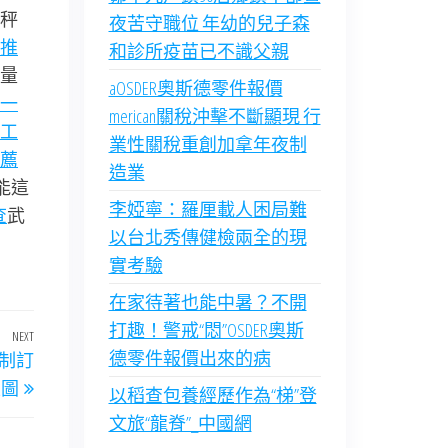
秤
夜苦守職位 年幼的兒子森
推
和診所疫苗已不識父親
量
aOSDER奧斯德零件報價
一
merican關稅沖擊不斷顯現 行
工
業性關稅重創加拿年夜制
薦
造業
能這
李婭寧：羅厘載人困局難
查
武
以台北秀傳健檢兩全的現
實考驗
在家待著也能中暑？不開
打趣！警戒“悶”OSDER奧斯
NEXT
Next
德零件報價出來的病
制訂
Post
線圖
以稻查包養經歷作為“梯”登
文旅“龍脊”_中國網