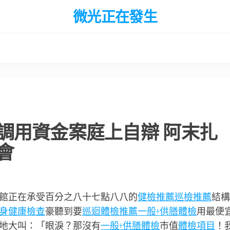
微光正在發生
調用資金案庭上自辯 阿末扎
會
館正在承受百分之八十七點八八的
健檢推薦
巡檢推薦
結構
身健康檢查
豪聽到要
巡迴體檢推薦
一般+供膳體檢
用最便
地大叫：「眼淚？那沒有
一般+供膳體檢
市值
體檢項目
！