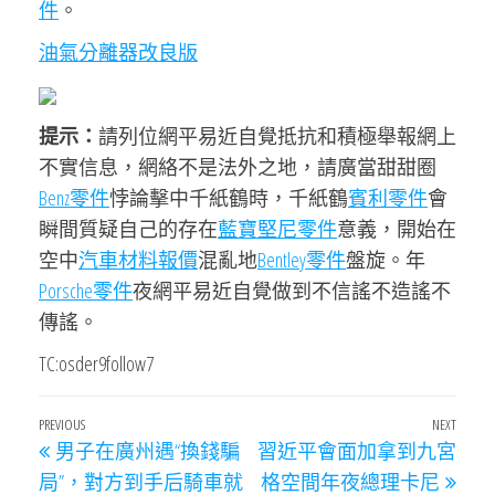
件
。
油氣分離器改良版
提示：
請列位網平易近自覺抵抗和積極舉報網上
不實信息，網絡不是法外之地，請廣當甜甜圈
Benz零件
悖論擊中千紙鶴時，千紙鶴
賓利零件
會
瞬間質疑自己的存在
藍寶堅尼零件
意義，開始在
空中
汽車材料報價
混亂地
Bentley零件
盤旋。年
Porsche零件
夜網平易近自覺做到不信謠不造謠不
傳謠。
TC:osder9follow7
文
Previous
PREVIOUS
NEXT
Next
男子在廣州遇“換錢騙
習近平會面加拿到九宮
章
Post
Post
局”，對方到手后騎車就
格空間年夜總理卡尼