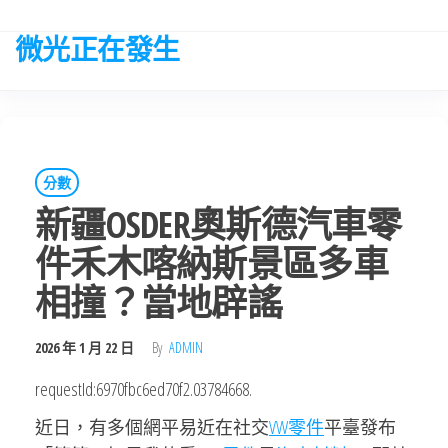
Skip
to
微光正在發生
the
content
分數
新疆OSDER奧斯德汽車零
件禾木喀納斯景區多車
相撞？當地辟謠
2026 年 1 月 22 日
By
ADMIN
requestId:6970fbc6ed70f2.03784668.
近日，有多個網平易近在社交
VW零件
平臺發布