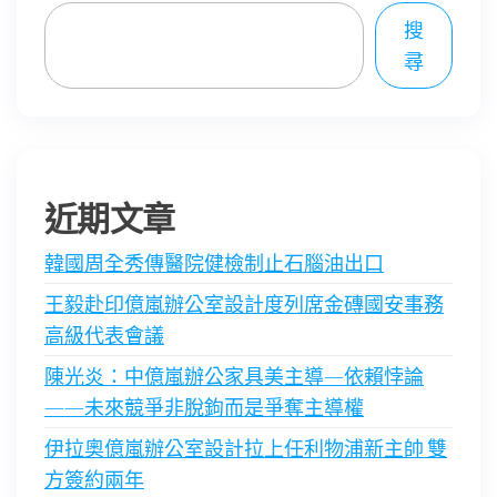
搜
尋
近期文章
韓國周全秀傳醫院健檢制止石腦油出口
王毅赴印億嵐辦公室設計度列席金磚國安事務
高級代表會議
陳光炎：中億嵐辦公家具美主導—依賴悖論
——未來競爭非脫鉤而是爭奪主導權
伊拉奧億嵐辦公室設計拉上任利物浦新主帥 雙
方簽約兩年