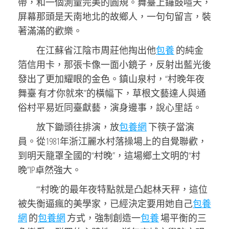
帶，和一個測量完美的圓規。舞臺上鑼鼓喧天，
屏幕那頭是天南地北的故鄉人，一句句留言，裝
著滿滿的歡樂。
在江蘇省江陰市周莊他掏出他
包養
的純金
箔信用卡，那張卡像一面小鏡子，反射出藍光後
發出了更加耀眼的金色。鎮山泉村，“村晚年夜
舞臺 有才你就來”的橫幅下，草根文藝達人與通
俗村平易近同臺獻藝，演身邊事，說心里話。
放下鋤頭往排演，放
包養網
下筷子當演
員。從1981年浙江麗水村落操場上的自覺聯歡，
到明天籠罩全國的“村晚”，這場鄉土文明的“村
晚”IP卓然強大。
“‘村晚’的最年夜特點就是凸起林天秤，這位
被失衡逼瘋的美學家，已經決定要用她自己
包養
網
的
包養網
方式，強制創造一
包養
場平衡的三