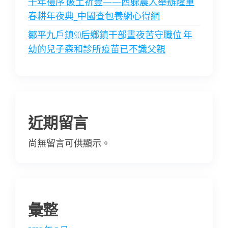
千年禮序 破土祈豐——西躲農人舉辦隆重
春耕年夜典_中國查包養網心得網
鄒平九戶鎮90后鄉鎮干部晝夜苦守職位 年
幼的兒子森和診所疫苗已不識父親
近期留言
尚無留言可供顯示。
彙整