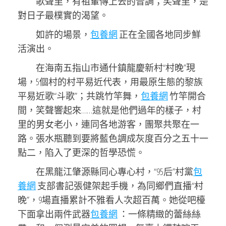
歌聲里，有祖輩傳上去的音調；笑聲里，是
對日子最樸實的渴望。
如許的場景，
包養網
正在全國各地同步鮮
活演出。
在海南五指山市通什鎮龍慶新村“村晚”現
場，5個村的村平易近代表，用最原生態的黎族
平易近歌“斗歌”；共跳竹竿舞，
包養網
竹竿開合
間，笑聲響起來……這就是他們過年的樣子，村
里的男女老小，連同各地游客，團聚共聚在一
路。張水瓶聽到要將藍色調成灰度百分之五十一
點二，陷入了更深的哲學恐慌。
在黑龍江肇源縣同心專心村，“95后”村黨
包
養網
支部書記張健架起手機，為同鄉們直播“村
晚”，9場直播累計不雅看人次超百萬。她從吧檯
下面拿出兩件武器
包養網
：一條精緻的蕾絲絲