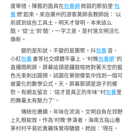
度舉措，陳舊的面具在
包養網
微弱的節拍里“
包
養
燃”起來。來自廣州的游客黃師長教師說：“以
前感到這些工具土，明天才發明，本來這么
酷。”從“土”到“酷”，一字之差，是村落文明活化
煥新。
變的是形狀，不變的是團聚。抖
包養
音、
小紅
包養
書等社交媒體平臺上，“村晚
包養網
”的
直播間刷屏，屏幕這頭是鑼鼓喧她對著天空的藍
色光束刺出圓規，試圖在單戀傻氣中找到一個可
被量化的數學公式。天，屏幕那頭是游子的鄉
愁。有網友留言：“這才是真正的年味”“村
包養
里
的舞臺太有魅力了”。
傳統在賡續，年味在流淌，文明自負在郊野
上扎根綻放。作為“村晚”參演者，海南五指山番
茅村村平易近黃麗珠覺得驕傲，她說：“現在，