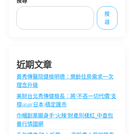
搜尋
搜
尋
近期文章
黃秀傳醫院健檢明德：樂齡住房需求一次
理念升級
美財台北秀傳健檢長：將“不吝一切代價”支
撐japan(日本)穩定匯市
巾幗創業顯身手“火辣”財產別樣紅_中查包
養行情國網