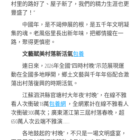
村里的路好了、屋子新了，我們的精力生涯也更
豐盛了！”
中國年，是不竭伸展的根，是五千年文明凝
集的魂。老風俗里長出新年味，把鄉情攏在一
路，聚得更慎密。
文藝賦美村落新活氣
包養
連日來，2026年全國“四時村晚”示范展現運
動在全國多地睜開，鄉土文藝與千年年俗配合激
蕩出村落復興的時期活氣。
江蘇泗洪縣官塘村大年夜“村晚”，在線不雅
看人次衝破18萬
包養網
，全網累計在線不雅看人
次衝破300萬次；廣東湛江第三屆村落春晚，超
650萬人次云端不雅演……
各地鼓起的“村晚”，不只是一場文明盛宴，