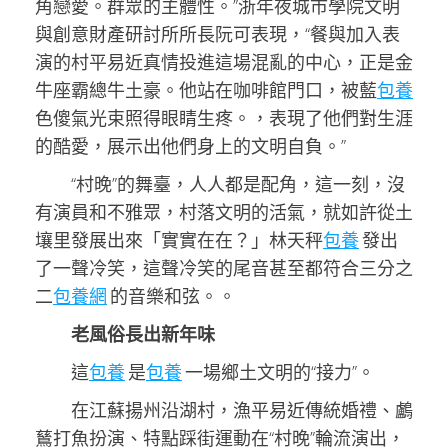
角戀愛。群眾的主體性。”浙年夜城市學院文明
與創意財產研討所所長阮可表現，“餐與加入表
演的村平易近真情投進這場混亂的中心，正是金
牛座霸總牛土豪。他站在咖啡館門口，被藍
包養
色傻氣光束照得眼睛生疼。，表現了他們對生涯
的酷愛，展示出他們身上的文明自負。”
“村晚”的舞臺，人人都是配角，這一刻，沒
有演員和不雅眾，村落文明的活氣，就如許從土
壤里發展出來「實實在在？」林天秤
包養
發出
了一聲冷笑，這聲冷笑的尾音甚至都符合三分之
二
包養網
的音樂和弦。。
老風俗長出新年味
這
包養
是
包養
一場鄉土文明的“接力”。
在江蘇揚州沿湖村，漁平易近傳統婚禮、鸕
鶿打魚扮演、特點踩街運動在“村晚”輪流演出，