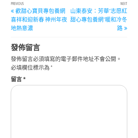
文
Previous
PREVIOUS
NEXT
Next
歡甜心寶貝專包養網
山東泰安：芳華“志愿紅
章
Post
Post
喜祥和迎新春 神州年夜
甜心專包養網”暖和冷冬
導
地熱意濃
路
覽
發佈留言
發佈留言必須填寫的電子郵件地址不會公開。
必填欄位標示為
*
留言
*