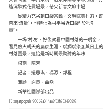
造沉醉式花費場景，帶火新春文旅市場。
從精力充裕到口袋富饒，文明賦美村落，既
帶來“流量”，也轉化為村平易近口袋里的“增
量”。
一場“村晚”，好像察看中國村落的一扇窗，
看見熱火朝天的農家生涯，感觸感染蒸蒸日上的
村落圖景，這恰是新時期最動聽的年味。
謀劃：陳芳
記者：邊思琪、馮源、郭程
兼顧：謝良、聶焱
新華社國際部出品
TC:sugarpopular900 69a314aa8f63f6.03490892