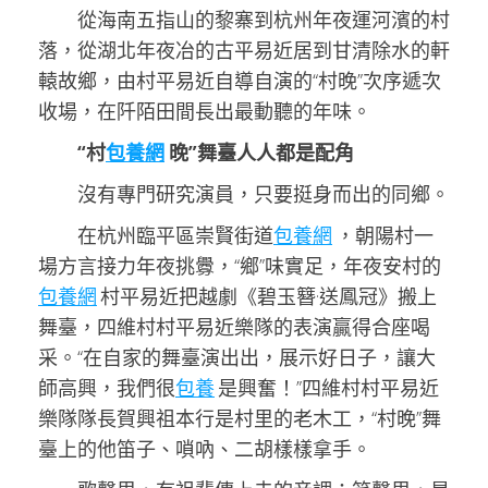
從海南五指山的黎寨到杭州年夜運河濱的村
落，從湖北年夜冶的古平易近居到甘清除水的軒
轅故鄉，由村平易近自導自演的“村晚”次序遞次
收場，在阡陌田間長出最動聽的年味。
“村
包養網
晚”舞臺人人都是配角
沒有專門研究演員，只要挺身而出的同鄉。
在杭州臨平區崇賢街道
包養網
，朝陽村一
場方言接力年夜挑釁，“鄉”味實足，年夜安村的
包養網
村平易近把越劇《碧玉簪·送鳳冠》搬上
舞臺，四維村村平易近樂隊的表演贏得合座喝
采。“在自家的舞臺演出出，展示好日子，讓大
師高興，我們很
包養
是興奮！”四維村村平易近
樂隊隊長賀興祖本行是村里的老木工，“村晚”舞
臺上的他笛子、嗩吶、二胡樣樣拿手。