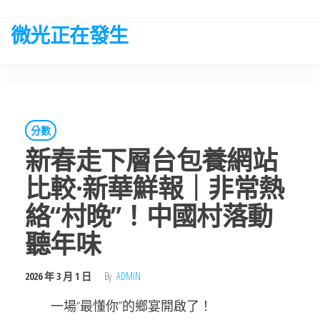
Skip
to
微光正在發生
the
content
分數
新春走下層台包養網站
比較·新華鮮報｜非常熱
絡“村晚”！中國村落動
聽年味
2026 年 3 月 1 日
By
ADMIN
一場“最懂你”的鄉宴開啟了！