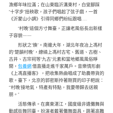
漁鄉年味拉滿；在山東臨沂溝東村，白叟腳踩
“十字步”扭秧歌，孩子們唱起了弦子戲，一首
《沂蒙山小調》引得同鄉們紛紜跟唱……
“村晚”這個方寸舞臺，正讓老風俗長出新樣
子容貌——
形狀之“煥”。南邊大年，湖北年夜冶上馮村
的“楚韻村晚”，繚繞上馮村古宅、舊道、古樹、
古井、古宗祠等“九古”元素和當地鄉風風俗睜
開，
包養網
借直播走進千家萬戶。音樂情形劇
《上馮直播客》，把收集熱曲唱成了助農帶貨的
歌。臺下，北京的郭密斯拎著剛買的印子粑說：
“‘村晚’接地氣，特產有特點，我要帶歸去送親
朋。”
活態傳承。在廣東湛江，國度級非遺儺舞與
動感街舞同臺。扮演者戴著儺舞面具，跳著高難