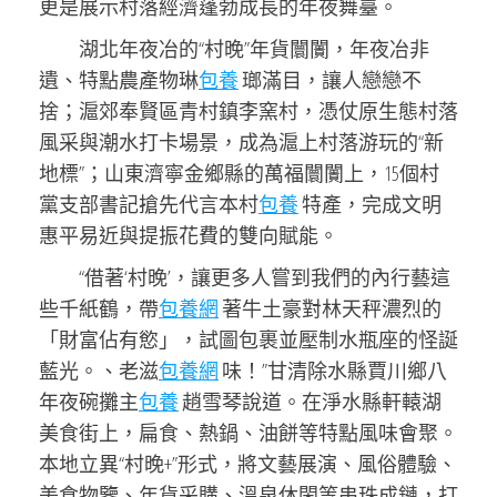
更是展示村落經濟蓬勃成長的年夜舞臺。
湖北年夜冶的“村晚”年貨闤闠，年夜冶非
遺、特點農產物琳
包養
瑯滿目，讓人戀戀不
捨；滬郊奉賢區青村鎮李窯村，憑仗原生態村落
風采與潮水打卡場景，成為滬上村落游玩的“新
地標”；山東濟寧金鄉縣的萬福闤闠上，15個村
黨支部書記搶先代言本村
包養
特產，完成文明
惠平易近與提振花費的雙向賦能。
“借著‘村晚’，讓更多人嘗到我們的內行藝這
些千紙鶴，帶
包養網
著牛土豪對林天秤濃烈的
「財富佔有慾」，試圖包裹並壓制水瓶座的怪誕
藍光。、老滋
包養網
味！”甘清除水縣賈川鄉八
年夜碗攤主
包養
趙雪琴說道。在淨水縣軒轅湖
美食街上，扁食、熱鍋、油餅等特點風味會聚。
本地立異“村晚+”形式，將文藝展演、風俗體驗、
美食物鑒、年貨采購、溫泉休閑等串珠成鏈，打