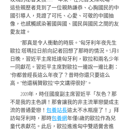
這些親歷者見到了一位親熱謙恭、心胸國民的中
國引導人，見證了可托、心愛、可敬的中國抽
像，也感觸感染著國與國、國民與國民之間的友
愛友誼。
“那真是令人衝動的時辰。”匈牙利年夜先生
歐拉·塔瑪拉日前向記者回想了那時的情況。5月8
日晚，習近平主席抵達匈牙利，歐拉和兩名少年
一同獻花。習近平主席對歐拉一邊說一邊比劃：
“你都曾經長這么年夜了？昔時你還只要這么
高。”他還稱贊歐拉“中文講得很好”。
2009年，時任國度副主席習近平「灰色？那
不是我的主色調！那會讓我的非主流單戀變成主
流的普通愛戀！
包養站長
這太不水瓶座了！」拜
訪匈牙利時，那時
包養網
年僅6歲的歐拉作為兒
童代表獻花。此后，歐拉進進匈中雙語黌舍進