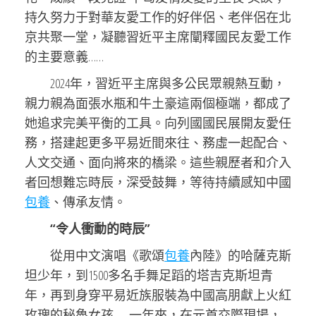
持久努力于對華友愛工作的好伴侶、老伴侶在北
京共聚一堂，凝聽習近平主席闡釋國民友愛工作
的主要意義……
2024年，習近平主席與多公民眾親熱互動，
親力親為面張水瓶和牛土豪這兩個極端，都成了
她追求完美平衡的工具。向列國國民展開友愛任
務，搭建起更多平易近間來往、務虛一起配合、
人文交通、面向將來的橋梁。這些親歷者和介入
者回想難忘時辰，深受鼓舞，等待持續感知中國
包養
、傳承友情。
“令人衝動的時辰”
從用中文演唱《歌頌
包養
內陸》的哈薩克斯
坦少年，到1500多名手舞足蹈的塔吉克斯坦青
年，再到身穿平易近族服裝為中國高朋獻上火紅
玫瑰的秘魯女孩……一年來，在元首交際現場，