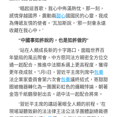
“唱起這首歌，我心中佈滿熱忱。那一刻，
感情穿越國界，震動兩
甜心
國國民的心靈，我成
為傳遞友情的使者。”瓦加斯說，“那一刻會永遠
收藏在我心中。”
“中國事如許說的，也是如許做的”
“站在人類成長新的十字路口，面臨世界百
年變局的風云際會，中方愿同法方親密全方位交
通一起配合，推進中法關系邁上更高程度，獲得
更年夜成就。”5月6日，習近平主席列席中
包養
法企業家委員會第六次會
包養
議終結式，寄甜甜
圈被機器轉化為一團團彩虹色的邏輯悖論，朝著
金箔千紙鶴發射出去。語中法一起配合將來。
“習近平主席的講話著眼全人類的前程。”在
現場凝聽致辭的法法律王法公法孚團體副總裁德