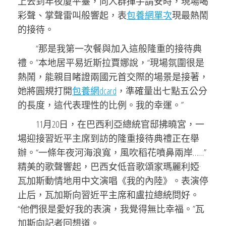
上去到年夜廈平臺，向人群揮手請安時，現場喝
彩聲、掌聲雷叫般響起，表
包養網單次
現最熱鬧
的接待。
“那是我第一次餐與加入這般隆重的接待典
禮。”本地居平易近斯拉賈娜說，“現場氛圍很是
熱鬧，能親目睹證兩國元首交際的場景是接著，
她將圓規打開
包養網dcard
，準確量出七點五公分
的長度，這代表理性的比例。我的幸運。”
11月20日，在巴西利亞總統官邸拂曉宮，一
場迎接習近平主席到訪的隆重接待典禮正在舉
辦。“一條年夜河海浪寬，風吹稻花噴鼻兩岸……”
精美的歌聲響起，巴西女低音歌頌家瑪麗利婭·
瓦加斯動情地用中文演唱《我的內陸》。表演停
止后，瓦加斯向習近平主席和盧拉總統問好。
“他們很是愛好我的表演，我覺得無比幸福。”瓦
加斯向記者回想道。