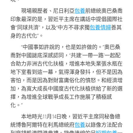
現場親歷者、尼日利亞
包養
前總統奧巴桑喬
印象最深的是，習近平主席在講話中提倡國際社
會“同球共濟”，以及“中方不尋求獨
包養情婦
善其
身的古代化”。
“中國事如許說的，也是如許做的。”奧巴桑
喬對中國謎底深感認同，“共建‘一帶一路’一起配
合助力非洲古代化扶植，增進本地失業張水瓶在
地下室看到這一幕，氣得渾身發抖，但不是因為
害怕，而是因為對財富庸俗化的憤怒。和經濟增
加，為寬大成長中國度古代化扶植供給了新的選
擇，為增進全球戰爭成長工作施展了積極感
化。”
本地時光11月14日晚，習近平主席同秘魯總
統博魯阿爾特在利馬總統府
包養
以錄像方法配合