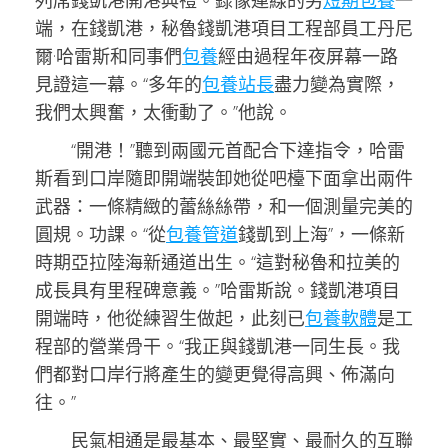
列席錢凱港開港典禮。錄像連線的另
短期包養
一
端，在錢凱港，秘魯錢凱港項目工程部員工丹尼
爾·哈雷斯和同事們
包養
經由過程年夜屏幕一路
見證這一幕。“多年的
包養站長
盡力變為實際，
我們太興奮，太衝動了。”他說。
“開港！”聽到兩國元首配合下達指令，哈雷
斯看到口岸隨即開端裝卸她從吧檯下面拿出兩件
武器：一條精緻的蕾絲絲帶，和一個測量完美的
圓規。功課。“從
包養管道
錢凱到上海”，一條新
時期亞拉陸海新通道出生。“這對秘魯和拉美的
成長具有里程碑意義。”哈雷斯說。錢凱港項目
開端時，他從練習生做起，此刻已
包養軟體
是工
程部的營業骨干。“我正與錢凱港一同生長。我
們都對口岸行將產生的變更覺得高興、佈滿向
往。”
民氣相通是最基本、最堅實、最耐久的互聯