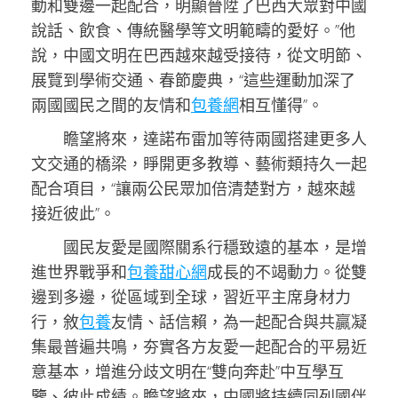
動和雙邊一起配合，明顯晉陞了巴西大眾對中國
說話、飲食、傳統醫學等文明範疇的愛好。”他
說，中國文明在巴西越來越受接待，從文明節、
展覽到學術交通、春節慶典，“這些運動加深了
兩國國民之間的友情和
包養網
相互懂得”。
瞻望將來，達諾布雷加等待兩國搭建更多人
文交通的橋梁，睜開更多教導、藝術類持久一起
配合項目，“讓兩公民眾加倍清楚對方，越來越
接近彼此”。
國民友愛是國際關系行穩致遠的基本，是增
進世界戰爭和
包養甜心網
成長的不竭動力。從雙
邊到多邊，從區域到全球，習近平主席身材力
行，敘
包養
友情、話信賴，為一起配合與共贏凝
集最普遍共鳴，夯實各方友愛一起配合的平易近
意基本，增進分歧文明在“雙向奔赴”中互學互
鑒、彼此成績。瞻望將來，中國將持續同列國伴