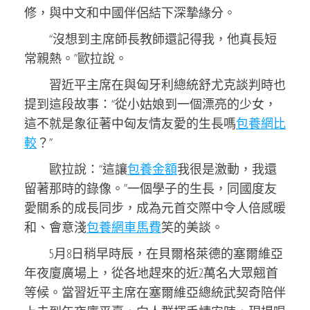
修，與中文和中國伴侶結下深摯緣分。
“沒想到主席師長教師還記得我，他真長短
常親熱。”歐拉說。
習近平主席在與匈牙利總統舒尤克談判時也
提到這段故事：“從小姑娘到一個漂亮的少女，
這不就是象征著中匈友情友愛的生長嗎
包養網比
較
？”
歐拉說：“這讓
包養金額
我很是激動，我還
留著那時的錄像。”一個學子的生長，同國度友
愛關系的成長同步，成為元首交際中令人倍感暖
和、會意淺
包養網車馬費
笑的美談。
5月8日稍早時辰，在貝爾格萊德的塞爾維亞
年夜廈廣場上，從各地趕來的近2萬名大眾翹首
等候。當習近平主席在塞爾維亞總統武契奇陪伴