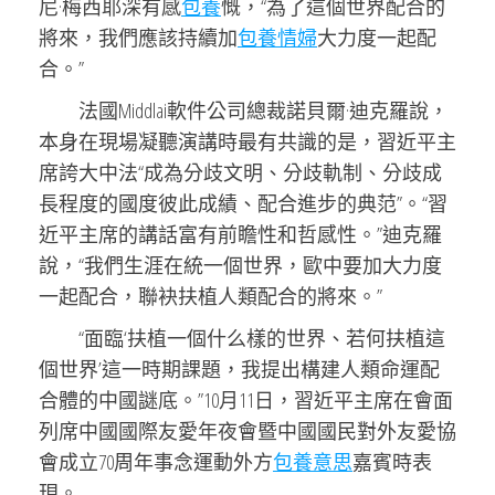
尼·梅西耶深有感
包養
慨，“為了這個世界配合的
將來，我們應該持續加
包養情婦
大力度一起配
合。”
法國Middlai軟件公司總裁諾貝爾·迪克羅說，
本身在現場凝聽演講時最有共識的是，習近平主
席誇大中法“成為分歧文明、分歧軌制、分歧成
長程度的國度彼此成績、配合進步的典范”。“習
近平主席的講話富有前瞻性和哲感性。”迪克羅
說，“我們生涯在統一個世界，歐中要加大力度
一起配合，聯袂扶植人類配合的將來。”
“面臨‘扶植一個什么樣的世界、若何扶植這
個世界’這一時期課題，我提出構建人類命運配
合體的中國謎底。”10月11日，習近平主席在會面
列席中國國際友愛年夜會暨中國國民對外友愛協
會成立70周年事念運動外方
包養意思
嘉賓時表
現。