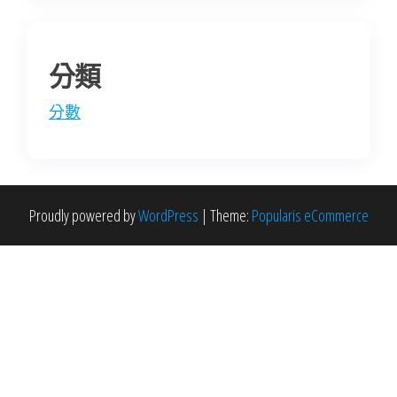
分類
分數
Proudly powered by
WordPress
|
Theme:
Popularis eCommerce