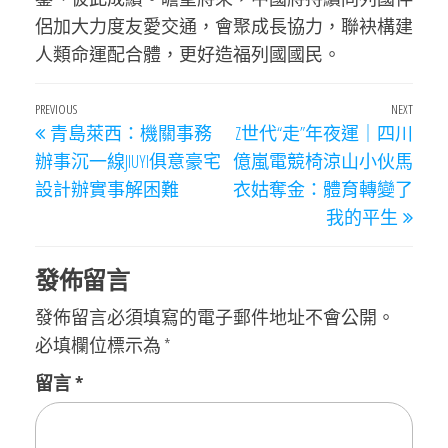
侶加大力度友愛交通，會聚成長協力，聯袂構建
人類命運配合體，更好造福列國國民。
文
Previous
PREVIOUS
NEXT
Next
青島萊西：機關事務
Z世代“走”年夜運｜四川
章
Post
Post
辦事沉一線JIUYI俱意豪宅
億嵐電競椅涼山小伙馬
導
設計辦實事解困難
衣姑奪金：體育轉變了
覽
我的平生
發佈留言
發佈留言必須填寫的電子郵件地址不會公開。
必填欄位標示為
*
留言
*