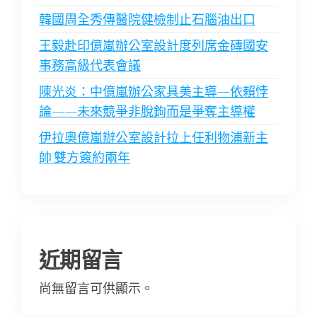
韓國周全秀傳醫院健檢制止石腦油出口
王毅赴印億嵐辦公室設計度列席金磚國安
事務高級代表會議
陳光炎：中億嵐辦公家具美主導—依賴悖
論——未來競爭非脫鉤而是爭奪主導權
伊拉奧億嵐辦公室設計拉上任利物浦新主
帥 雙方簽約兩年
近期留言
尚無留言可供顯示。