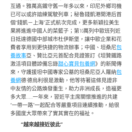
互通。雅萬高鐵守舊一年多以來，印尼外鄉司機
已可以或許諳練駕駛列車；秘魯錢凱港開港后首
個“錢凱－上海”正式航次完成，更多新穎拉美生
果將進進中國人的菜籃子；第10萬列中歐班列近
日抵達德國中部城市杜伊斯堡，讓中歐企業和花
費者享用到更快捷的物流辦事；中國、坦桑尼
包
養故事
亞、贊比亞元首配合見證簽訂《坦贊鐵路
激活項目體諒備忘錄
甜心寶貝包養網
》的新聞傳
來，守護援坦中國專家公墓的坦桑尼亞人羅納
包
養網
德·德烏利很是激動，他等待著這條見證非
中友情的公路煥發重生，助力非洲成長，造福更
多大眾……一年來，習近平主席關懷推進的共建
“一帶一路”一起配合等嚴重項目連續推動，給很
多國度大眾帶來了實其實在的福祉。
“越來越接近彼此”