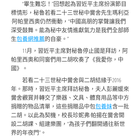
“畢生難忘！”回想起為習近平主席扮演節目
標情形，秘魯若看二十三世秘中黌舍先生瑪利亞
·阿帕里西奧仍然衝動，“中國高朋的掌聲讓我們
深受鼓舞。能為秘中友情進獻氣力是我們全部師
生
包養網推薦
的自豪。”
11月，習近平主席對秘魯停止國是拜訪，阿
帕里西奧和同窗們用二胡吹奏了《我愛你，中
國》。
若看二十三世秘中黌舍與二胡結緣于2016
年。那時，習近平主席拜訪秘魯，夫人彭麗媛來
黌舍觀賞并轉交了樂器、文具、體育用品等中方
捐贈的物品清單，這些捐贈品中包
包養妹
含一批
二胡。以此為契機，校長珍妮弗·帕揚在黌舍開
設二胡課、組建樂團，“為孩子們翻開通往新世
界的年夜門”。