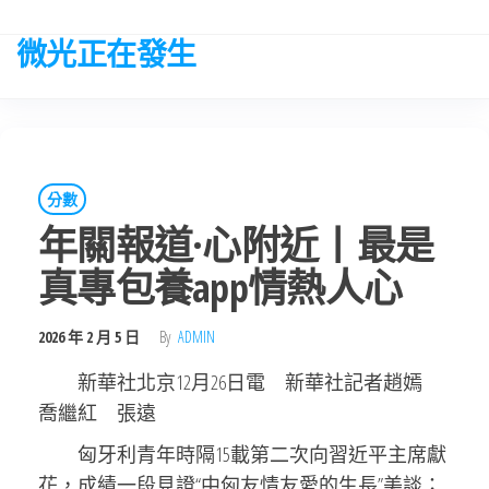
Skip
to
微光正在發生
the
content
分數
年關報道·心附近丨最是
真專包養app情熱人心
2026 年 2 月 5 日
By
ADMIN
新華社北京12月26日電 新華社記者趙嫣
喬繼紅 張遠
匈牙利青年時隔15載第二次向習近平主席獻
花，成績一段見證“中匈友情友愛的生長”美談；