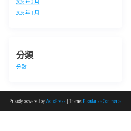
2026 年 2 月
2026 年 1 月
分類
分數
Proudly powered by
WordPress
|
Theme:
Popularis eCommerce