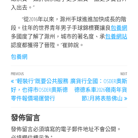
入出去。”
“從2016年以來，滁州手球進進加快成長的階
段。往年的世界青年男子手球錦標賽讓良
包養網
多國度了解了滁州，城市的著名度、承
包養網站
認度都獲得了晉陞。”崔帥說。
包養網
文
Previous
PREVIOUS
NEXT
Next
“輕裝行”既要公共服務
廣貨行全國：OSDER奧斯
章
Post
Post
好，也得市OSDER奧斯德
德德系車2026嶺南年貨
導
零件報價場運營行
節2月將表態佛山
覽
發佈留言
發佈留言必須填寫的電子郵件地址不會公開。
必填欄位標示為
*