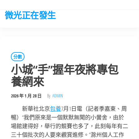
Skip
to
微光正在發生
the
content
分數
小城“手”握年夜將專包
養網來
2026 年 1 月 28 日
By
ADMIN
新華社北京
包養
7月1日電（記者季嘉東、周
暢）“我們原來是一個默默無聞的小黌舍，由於
場館建得好，舉行的競賽也多了，此刻每年有二
三十個批次的人要來觀賞進修。”滁州個人工作