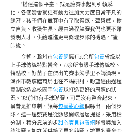
“搭建這個平臺，就是讓賽事起到引領感
化，各個黌舍就更有動力往加大力度日常平凡的
練習。孩子們在競賽中有了取得感、聲譽感，樹
立自負、收獲生長。經由過程競賽我們也更不難
發明人才，供給進進更高條理步隊的機遇。”崔
帥說。
今朝，滁州市
包養網
擁有20余所
包養
省級以
上手球傳統特點黌舍，70余所市級手球傳統校、
特點校，好苗子在傑出的賽事競爭里不竭涌現。
滁州市教導體育局也在不竭研討，盼望經由過程
賽制改造為校園手
包養
球打造更好的周遭的狀
況。“以前也有手球聯賽，可是沒有整合起來，
曩昔是推舉制，讓每
包養甜心網
個縣出一兩個步
隊。這一屆競賽是從縣級開端層層提拔，采用積
分制，積分靠前的步
甜心寶貝包養網
隊餐與加入
總決賽。如許就供給了更多競賽，讓更多黌舍介