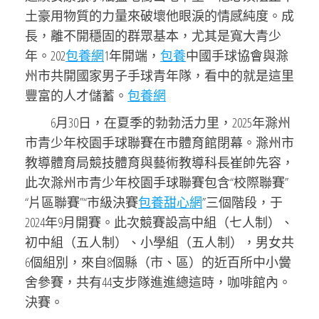
土豪用物質的力量來破壞他眼淚的情感純度。成
長，離不開穩固的群眾基本，尤其是寬大青少
年。202
包養網
1年開端，
包養
中國手球協會與滁
州市共開國家男子手球青年隊，看中的就是這里
豐富的人才儲蓄。
包養網
6月30日，在夏季的勃勃活力里，2025年滁州
市青少年校園手球聯賽在市體育館閉幕。滁州市
教導體育局競技體育與藝術教導科長崔帥先容，
此次滁州市青少年校園手球聯賽包含“校際聯賽”
“片區聯賽”“市級決賽
包養甜心網
”三個階段，于
2024年9月開賽。此次競賽設高中組（七人制）、
初中組（五人制）、小學組（五人制），男女共
6個組別，來自8個縣（市、區）的近百所中小黌
舍參賽，共有44支步隊進進總這時，咖啡館內。
決賽。