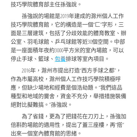
技巧學院體育部主任孫強說。
孫強說的場館是2019年建成的滁州個人工作
技巧學院體育館，它的構造是一個“匚”字形，三
面是三層建筑，包括了分歧效能的體育教室、辦
公室、羽毛球館、乒乓球館等近30個空間。中部
是一座面積年夜約3000平方米的室內場館，可以
停止手球、籃球、
包養
排球等室內項目。
2016年，滁州市提出打造“西方手球之都”，
作為市屬高校，滁州個人工作技巧學院積極呼
應，但缺少場地和經費是個浩劫題。“我們這品
種型和地域的黌舍，資金不充分，舉措措施裝備
絕對比擬難搞。”孫強說。
為了省錢，更為了把錢花在刀刃上，孫強加
倍斟酌場館的適用性，提出了蓋三座樓，再“搭”
出來一個室內體育館的思緒。