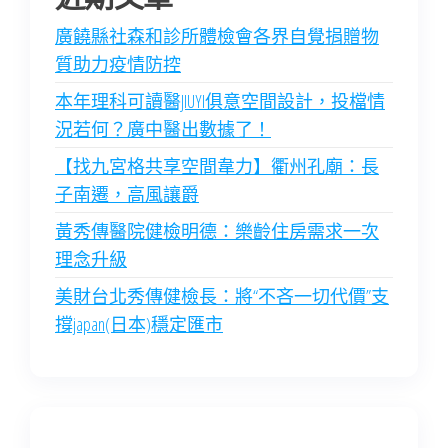
廣饒縣社森和診所體檢會各界自覺捐贈物
質助力疫情防控
本年理科可讀醫JIUYI俱意空間設計，投檔情
況若何？廣中醫出數據了！
【找九宮格共享空間韋力】衢州孔廟：長
子南遷，高風讓爵
黃秀傳醫院健檢明德：樂齡住房需求一次
理念升級
美財台北秀傳健檢長：將“不吝一切代價”支
撐japan(日本)穩定匯市