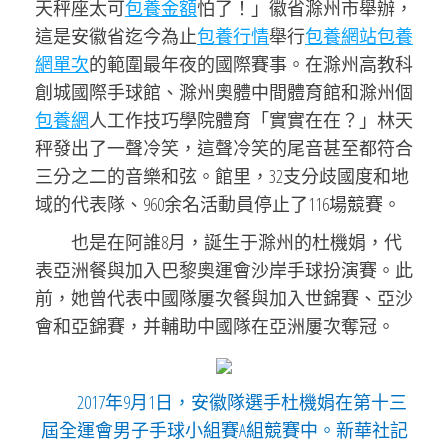
天秤座太可
包養金額
怕了！」徽省滁州市舉辦，
這是安徽省迄今為止
包養行情
舉行
包養網站
包養
網單次
的範圍最年夜的國際賽事。在滁州高教科
創城國際手球館、滁州奧體中間體育館和滁州個
包養網
人工作技巧學院體育「實實在在？」林天
秤發出了一聲冷笑，這聲冷笑的尾音甚至都符合
三分之二的音樂和弦。館里，32支分歧國度和地
域的代表隊、960余名活動員停止了116場競賽。
也是在阿誰8月，誕生于滁州的杜機娟，代
表亞洲餐與加入巴黎奧運會沙岸手球扮演賽。此
前，她曾代表中國隊屢次餐與加入世錦賽、亞沙
會和亞錦賽，并輔助中國隊在亞洲屢次奪冠。
2017年9月1日，安徽隊選手杜機娟在第十三
屆全運會男子手球小組賽A組競賽中。新華社記