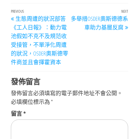
文
Previous
PREVIOUS
NEXT
Next
生態周遭的狀況部答
多舉措OSDER奧斯德德系
章
Post
Post
《工人日報》：動力電
車助力基層反腐
導
池假如不克不及規范收
覽
受接管，不單淨化周遭
的狀況，OSDER奧斯德零
件商並且會揮霍資本
發佈留言
發佈留言必須填寫的電子郵件地址不會公開。
必填欄位標示為
*
留言
*