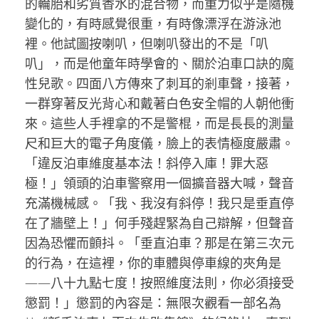
的輪胎和劣質香水的混合物，而重力似乎是隨機
變化的，有時感覺很重，有時像漂浮在游泳池
裡。他試圖按喇叭，但喇叭發出的不是「叭
叭」，而是他童年時學會的、關於泊車口訣的魔
性兒歌。四面八方傳來了刺耳的剎車聲，接著，
一群穿著反光背心和戴著白色安全帽的人朝他衝
來。這些人手裡拿的不是警棍，而是長長的測量
尺和巨大的電子角度儀，臉上的表情極度嚴肅。
「違反泊車維度基本法！斜停入庫！罪大惡
極！」領頭的泊車警察用一個擴音器大喊，聲音
充滿機械感。「我、我沒有斜停！我只是垂直停
在了牆壁上！」何手殘趕緊為自己辯解，但聲音
因為恐懼而顫抖。「垂直泊車？那是在第三次元
的行為，在這裡，你的車體與停車線的夾角是
——八十九點七度！按照維度法則，你必須接受
懲罰！」懲罰的內容是：無限次觀看一部名為