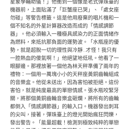
星象學輔助儀！」他衝到一個像是老式彈珠臺的
機器前，上面貼滿了「巨蟹座已哭」、「處女座
勿碰」等警告標籤。這是他用廢棄的唱片機和一
個不知名的外星計算器改造而成的「情感調節
器」。他必須輸入一種極具感染力的正面情緒作
為燃料，來抵抗那負面的運勢波。「水瓶座的優
勢，就是超脫一切的理性與冷靜…才怪！我只有
一腔熱血的傻氣啊！」他絕望地低吼。他看了一
眼腳邊。那裡放著一個他為林天秤準備了兩年的
禮物：一個用一萬塊小小的天秤座黃銅齒輪組成
的音樂盒。他從未送出，因為害怕被拒絕。這份
害怕，就是純度最高的單戀情感。張水瓶咬緊牙
關，將那個黃銅齒輪音樂盒砸爛，將所有的齒輪
都倒入「情感調節器」的輸入口。機器發出刺耳
的尖叫，接著，彈珠臺上的燈光開始瘋狂閃爍，
發出警告。「能量超載！檢測到極致純粹的單戀