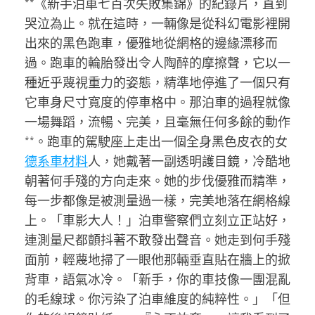
**《新手泊車七百次失敗集錦》的紀錄片，直到
哭泣為止。就在這時，一輛像是從科幻電影裡開
出來的黑色跑車，優雅地從網格的邊緣漂移而
過。跑車的輪胎發出令人陶醉的摩擦聲，它以一
種近乎蔑視重力的姿態，精準地停進了一個只有
它車身尺寸寬度的停車格中。那泊車的過程就像
一場舞蹈，流暢、完美，且毫無任何多餘的動作
**。跑車的駕駛座上走出一個全身黑色皮衣的女
德系車材料
人，她戴著一副透明護目鏡，冷酷地
朝著何手殘的方向走來。她的步伐優雅而精準，
每一步都像是被測量過一樣，完美地落在網格線
上。「車影大人！」泊車警察們立刻立正站好，
連測量尺都顫抖著不敢發出聲音。她走到何手殘
面前，輕蔑地掃了一眼他那輛垂直貼在牆上的掀
背車，語氣冰冷。「新手，你的車技像一團混亂
的毛線球。你污染了泊車維度的純粹性。」「但