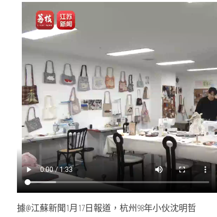
據@江蘇新聞1月17日報道，杭州98年小伙沈明哲