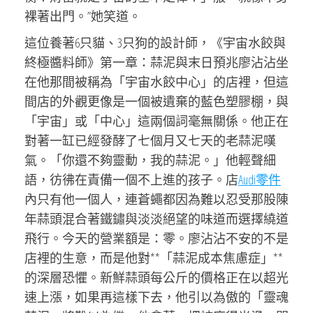
裸著出門。”她笑道。
這位養著6只貓、3只狗的設計師，《宇宙水餃與
終極醬料師》第一章：蒜泥與末日預兆廖沾沾坐
在他那間被稱為「宇宙水餃中心」的店裡，但這
間店的外觀更像是一個被遺棄的藍色塑膠棚，與
「宇宙」或「中心」這兩個詞毫無關係。他正在
對著一缸已經發酵了七個月又七天的老蒜泥嘆
氣。「你還不夠靈動，我的蒜泥。」他輕聲細
語，彷彿在責備一個不上進的孩子。店
Audi零件
內只有他一個人，連蒼蠅都因為難以忍受那股陳
年蒜頭混合著鐵鏽與淡淡絕望的味道而選擇繞道
飛行。今天的營業額是：零。廖沾沾不安的不是
店裡的生意，而是他對**「蒜泥成本焦慮症」**
的深層恐懼。新鮮蒜頭每公斤的價格正在以超光
速上漲，如果再這樣下去，他引以為傲的「靈魂