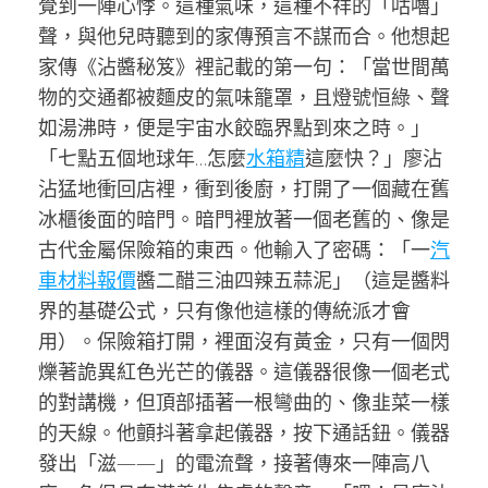
覺到一陣心悸。這種氣味，這種不祥的「咕嚕」
聲，與他兒時聽到的家傳預言不謀而合。他想起
家傳《沾醬秘笈》裡記載的第一句：「當世間萬
物的交通都被麵皮的氣味籠罩，且燈號恒綠、聲
如湯沸時，便是宇宙水餃臨界點到來之時。」
「七點五個地球年…怎麼
水箱精
這麼快？」廖沾
沾猛地衝回店裡，衝到後廚，打開了一個藏在舊
冰櫃後面的暗門。暗門裡放著一個老舊的、像是
古代金屬保險箱的東西。他輸入了密碼：「一
汽
車材料報價
醬二醋三油四辣五蒜泥」（這是醬料
界的基礎公式，只有像他這樣的傳統派才會
用）。保險箱打開，裡面沒有黃金，只有一個閃
爍著詭異紅色光芒的儀器。這儀器很像一個老式
的對講機，但頂部插著一根彎曲的、像韭菜一樣
的天線。他顫抖著拿起儀器，按下通話鈕。儀器
發出「滋——」的電流聲，接著傳來一陣高八