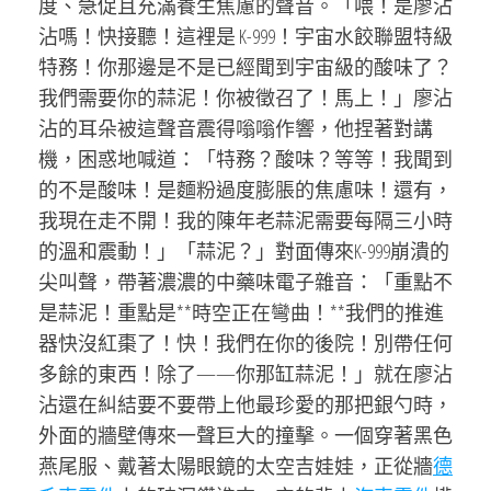
度、急促且充滿養生焦慮的聲音。「喂！是廖沾
沾嗎！快接聽！這裡是 K-999！宇宙水餃聯盟特級
特務！你那邊是不是已經聞到宇宙級的酸味了？
我們需要你的蒜泥！你被徵召了！馬上！」廖沾
沾的耳朵被這聲音震得嗡嗡作響，他捏著對講
機，困惑地喊道：「特務？酸味？等等！我聞到
的不是酸味！是麵粉過度膨脹的焦慮味！還有，
我現在走不開！我的陳年老蒜泥需要每隔三小時
的溫和震動！」「蒜泥？」對面傳來K-999崩潰的
尖叫聲，帶著濃濃的中藥味電子雜音：「重點不
是蒜泥！重點是**時空正在彎曲！**我們的推進
器快沒紅棗了！快！我們在你的後院！別帶任何
多餘的東西！除了——你那缸蒜泥！」就在廖沾
沾還在糾結要不要帶上他最珍愛的那把銀勺時，
外面的牆壁傳來一聲巨大的撞擊。一個穿著黑色
燕尾服、戴著太陽眼鏡的太空吉娃娃，正從牆
德