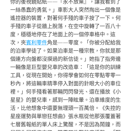
你的後視鏡貼紙——『永不放棄』，讓我看到了
一絲愚蠢的勇氣。」車影大人突然掏出一個像是
遙控器的裝置，對著何手殘的車子按了一下。何
手殘的車子從牆上脫落，在空中旋轉了一百八十
度，穩穩地停在了地面上的一個停車格中。這
次，夾
賓利零件
角是——零度。「你被分配給我
的泊車學徒了。如果泊車是一種宗教，你就是那
個連方向盤都沒摸過的新信徒。」她指了指旁邊
一輛像是巨型嬰兒車的改造車：「這是你的訓練
工具，從現在開始，你得學會如何在零點零零一
秒內，將這輛車精準停入對面的針眼大小的車位
裡。」何手殘看著那輛閃閃發光、還在播放《小
星星》的嬰兒車，感到一陣眩暈。泊車維度的生
活，比他想象中還要無理頭一百萬倍。《失控的
星座運勢與單戀狂想曲》張水瓶從他那張覆蓋著
七層舊報紙的單人床上驚醒，不是因為鬧鐘，而