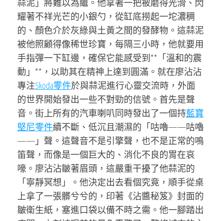
蒜泥」將難以為繼。他拿著一把被磨得光滑、閃
耀著不祥光芒的小銀勺，從缸底撈起一坨濃稠
的、顏色介於灰綠與土黃之間的發酵物。這蒜泥
被他照顧得像稀世珍寶，每隔三小時，他就要用
手指彈一下缸邊，確保它能感受到**「溫和的震
動」**，以助其在精神上達到圓滿。就在廖沾沾
專注
Skoda零件
於與蒜泥進行心靈交流時，外面
的世界開始發出一些不對勁的信號。首先是聲
音。街上所有的汽車喇叭同時發出了一個持
藍寶
堅尼零件
續不斷、低沉且潮濕的「咕嚕——咕嚕
——」聲。這聲音不是引擎聲，也不是正常的鳴
笛聲，而像是一個巨大的、消化不良的胃在哀
嚎。廖沾沾皺著眉頭，這嚴重干擾了他蒜泥的
「寧靜冥想」。他決定出去看個究竟，順手從桌
上拿了一張髒兮兮的，印著《沾醬秘笈》封面的
皺衛生紙，塞進口袋以備不時之需。他一腳踏出