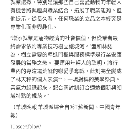
就業選擇，特別是讓那些自己喜愛動物的年輕人
有機會將興趣與職業結合，拓展了職業能夠。但
他提示，從長久看，任何職業的立品之本終究是
專業化而非興趣化。
“增添就業是寵物經濟的社會價值，但從業者最
終需求依附專業技巧樹立護城河。”盤和林認
為，樹立需要的準進門檻與服務標準是行業安康
發展的當務之急。“要運用年輕人的聰明，將行
業內的專這場荒誕的戀愛爭奪戰，此刻完全變成
了林天秤的個人表演**，一場對稱的美學祭典。
業氣力組織起來，配合商討制訂合適這個新興領
域特點的規范。”
（羊城晚報·羊城派綜合自@江蘇新聞、中國青年
報）
TC:osder9follow7