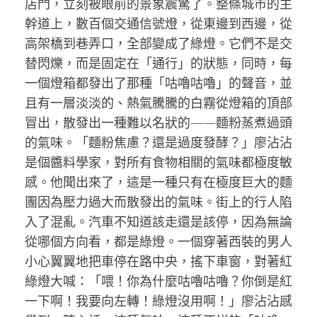
店門，立刻被眼前的景象震驚了。整條城市的主
幹道上，數百個交通信號燈，從東邊到西邊，從
高架橋到巷弄口，全部變成了綠燈。它們不是交
替閃爍，而是固定在「通行」的狀態，同時，每
一個燈箱都發出了那種「咕嚕咕嚕」的聲音，並
且有一層淡淡的、熱氣騰騰的白霧從燈箱的頂部
冒出，散發出一種難以名狀的——麵粉蒸煮過頭
的氣味。「麵粉焦慮？還是過度發酵？」廖沾沾
是個醬料學家，對所有食物相關的氣味都極度敏
感。他聞出來了，這是一種只有在極度巨大的麵
團因為壓力過大而散發出的氣味。街上的行人陷
入了混亂。汽車不知道該走還是該停，因為無論
從哪個方向看，都是綠燈。一個穿著西裝的男人
小心翼翼地把車停在路中央，搖下車窗，對著紅
綠燈大喊：「喂！你為什麼咕嚕咕嚕？你倒是紅
一下啊！我要向左轉！綠燈沒用啊！」廖沾沾感