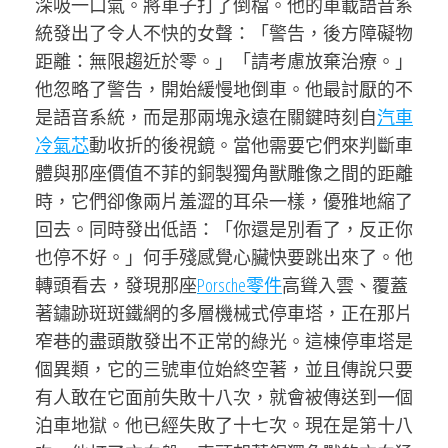
深吸一口氣。將車子打了倒檔。他的車載語音系
統發出了令人不快的女聲：「警告，後方障礙物
距離：無限趨近於零。」「請考慮放棄治療。」
他忽略了警告，開始緩慢地倒車。他最討厭的不
是語音系統，而是那兩塊永遠在關鍵時刻自
汽車
冷氣芯
動收折的後視鏡。當他需要它們來判斷車
體與那座價值不菲的銅製獨角獸雕像之間的距離
時，它們卻像兩片羞澀的耳朵一樣，優雅地縮了
回去。同時發出低語：「你還是別看了，反正你
也停不好。」何手殘感覺心臟快要跳出來了。他
轉頭看去，發現那座
Porsche零件
高聳入雲、覆蓋
著鏽跡斑斑鐵網的多層機械式停車塔，正在那片
窄巷的盡頭散發出不正常的綠光。這棟停車塔是
個異類，它的三號車位始終空著，並且傳說只要
有人敢在它面前失敗十八次，就會被傳送到一個
泊車地獄。他已經失敗了十七次。現在是第十八