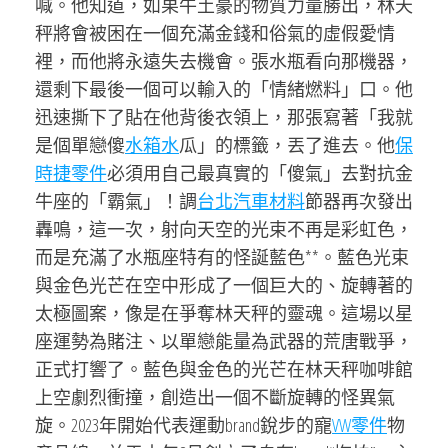
喊。他知道，如果牛土豪的物質力量勝出，林天
秤將會被困在一個充滿金錢和俗氣的虛假愛情
裡，而他將永遠失去機會。張水瓶看向那機器，
還剩下最後一個可以輸入的「情緒燃料」口。他
迅速撕下了貼在他背後衣領上，那張寫著「我就
是個單戀傻
水箱水
瓜」的標籤，丟了進去。他
保
時捷零件
必須用自己最真實的「傻氣」去對抗金
牛座的「霸氣」！調
台北汽車材料
節器再次發出
轟鳴，這一次，射向天空的光束不再是彩虹色，
而是充滿了水瓶座特有的怪誕藍色**。藍色光束
與金色光芒在空中形成了一個巨大的、旋轉著的
太極圖案，像是在爭奪林天秤的靈魂。這場以星
座運勢為賭注、以單戀能量為武器的荒唐戰爭，
正式打響了。藍色與金色的光芒在林天秤咖啡館
上空劇烈衝撞，創造出一個不斷旋轉的怪異氣
旋。2023年開始代表運動brand銳步的寵
VW零件
物