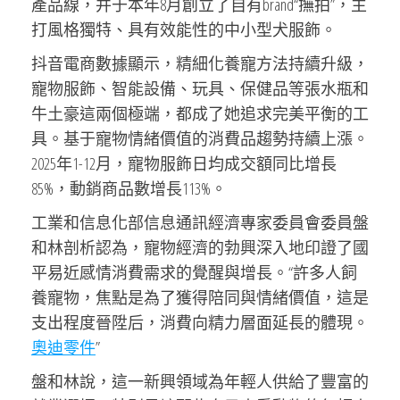
產品線，并于本年8月創立了自有brand“撫拍”，主
打風格獨特、具有效能性的中小型犬服飾。
抖音電商數據顯示，精細化養寵方法持續升級，
寵物服飾、智能設備、玩具、保健品等張水瓶和
牛土豪這兩個極端，都成了她追求完美平衡的工
具。基于寵物情緒價值的消費品趨勢持續上漲。
2025年1-12月，寵物服飾日均成交額同比增長
85%，動銷商品數增長113%。
工業和信息化部信息通訊經濟專家委員會委員盤
和林剖析認為，寵物經濟的勃興深入地印證了國
平易近感情消費需求的覺醒與增長。“許多人飼
養寵物，焦點是為了獲得陪同與情緒價值，這是
支出程度晉陞后，消費向精力層面延長的體現。
奧迪零件
”
盤和林說，這一新興領域為年輕人供給了豐富的