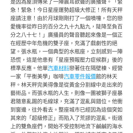
是因為屋頂傳來了一陣震耳欲聾的廣播聲。「緊
急！緊急！今日星座運勢超級大修正！所有天秤
座請注意！由於月球剛剛打了一個噴嚏，您的戀
愛機率從昨日的百分之九十九點九，陡降至負百
分之八十七！」廣播員的聲音聽起來像是一個正
在經歷中年危機的雙子座，充滿了戲劇性的絕
望。張水瓶，一個典型的水瓶座，立刻感到一陣
恐慌，這是他患有「星座預報壓力症候群」後的
標準反應。他單
汽車材料
戀著住在隔壁棟、經營
一家「平衡美學」咖啡
汽車零件報價
館的林天
秤。林天秤完美得像是從黃金分割線中走出來的
藝術品。而張水瓶的人生，則像一團被獅子座暴
君隨意亂踢的毛線球，充滿了混亂與錯位。他衝
到窗邊，往外看去。整座城市已經因為這個突如
其來的「超級修正」而陷入了荒謬的混亂。街道
上的雙魚座們，開始不受控制地流下鹹鹹的海水