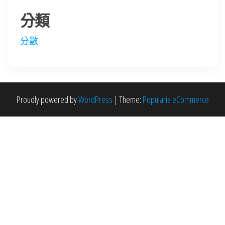
分類
分數
Proudly powered by
WordPress
|
Theme:
Popularis eCommerce