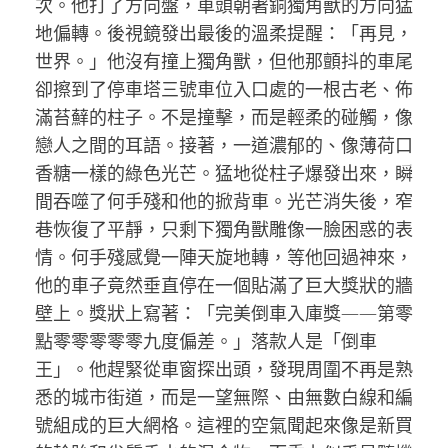
次。他打了方向盤，車頭朝著銅獨角獸的方向猛
地偏轉。後視鏡發出最後的溫柔提醒：「再見，
世界。」他沒有撞上獨角獸，但他那顫抖的車尾
卻擦到了停車塔三號車位入口處的一根古老、佈
滿苔蘚的柱子。不是撞擊，而是輕柔的碰觸，像
戀人之間的耳語。接著，一道濃郁的、像薄荷口
香糖一樣的綠色光芒。猛地從柱子爆發出來，瞬
間吞噬了何手殘和他的掀背車。光芒消失後，窄
巷恢復了平靜，只剩下獨角獸雕像一臉困惑的表
情。何手殘感覺一陣天旋地轉，等他回過神來，
他的車子竟然垂直停在一個貼滿了巨大獎狀的牆
壁上。獎狀上寫著：「完美倒車入庫獎——第零
點零零零零零九度偏差。」落款人是「倒車
王」。他趕緊從車窗探出頭，發現周圍不再是熟
悉的城市街道，而是一望無際、由無數白線和編
號組成的巨大網格。這裡的空氣聞起來像是新買