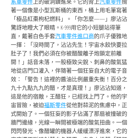
系車零件
上的破洞鑽進來。它的背上
汽車零件
揹
著一個像是小型瓦斯桶的東西，桶上用毛筆寫著
「極品紅棗枸杞燃料」。「你怎麼——」廖沾沾
驚訝地瞪大了眼睛。K-999用它的小短腿站得筆
直，戴著白色手套
汽車零件進口商
的爪子優雅地
一揮：「沒時間了，沾沾先生！宇宙水餃快要拉
肚子了！我們必須在你被醋酸離子炮鎖定前離
開！」話音未落，一股極致尖銳、刺鼻的酸氣猛
地從店門口灌入，伴隨著一個狂妄自大的電子音
效：「警告！這裡的醬油比例嚴重失衡！百分之
九十九點九九的醋，才是真理！」廖沾沾知道，
這是他的宿敵，王醋狂，已經找上門了。他的宇
宙冒險，被迫
福斯零件
從他對蒜泥的焦慮中，正
式開始了。一個狂妄的影子佔滿了那扇被撞破的
牆門邊緣，光線一瞬間被極端的酸氣扭曲。一個
閃閃發光、像醋罐的機器人緩緩漂浮進來，它的