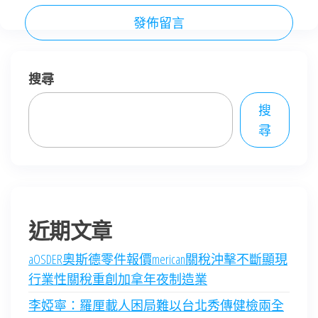
搜尋
搜
尋
近期文章
aOSDER奧斯德零件報價merican關稅沖擊不斷顯現
行業性關稅重創加拿年夜制造業
李婭寧：羅厘載人困局難以台北秀傳健檢兩全