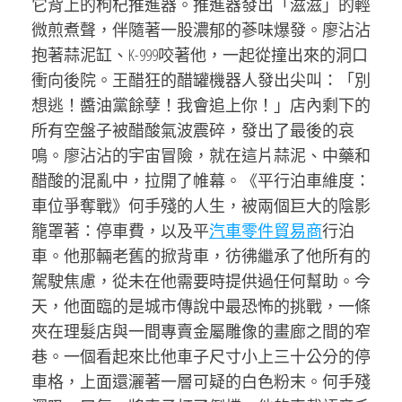
它背上的枸杞推進器。推進器發出「滋滋」的輕
微煎煮聲，伴隨著一股濃郁的蔘味爆發。廖沾沾
抱著蒜泥缸、K-999咬著他，一起從撞出來的洞口
衝向後院。王醋狂的醋罐機器人發出尖叫：「別
想逃！醬油黨餘孽！我會追上你！」店內剩下的
所有空盤子被醋酸氣波震碎，發出了最後的哀
鳴。廖沾沾的宇宙冒險，就在這片蒜泥、中藥和
醋酸的混亂中，拉開了帷幕。《平行泊車維度：
車位爭奪戰》何手殘的人生，被兩個巨大的陰影
籠罩著：停車費，以及平
汽車零件貿易商
行泊
車。他那輛老舊的掀背車，彷彿繼承了他所有的
駕駛焦慮，從未在他需要時提供過任何幫助。今
天，他面臨的是城市傳說中最恐怖的挑戰，一條
夾在理髮店與一間專賣金屬雕像的畫廊之間的窄
巷。一個看起來比他車子尺寸小上三十公分的停
車格，上面還灑著一層可疑的白色粉末。何手殘