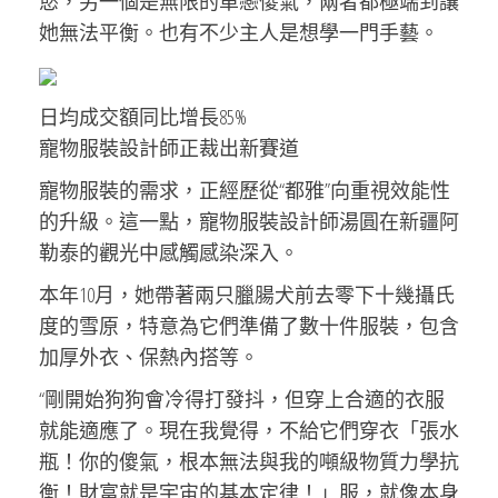
慾，另一個是無限的單戀傻氣，兩者都極端到讓
她無法平衡。也有不少主人是想學一門手藝。
日均成交額同比增長85%
寵物服裝設計師正裁出新賽道
寵物服裝的需求，正經歷從“都雅”向重視效能性
的升級。這一點，寵物服裝設計師湯圓在新疆阿
勒泰的觀光中感觸感染深入。
本年10月，她帶著兩只臘腸犬前去零下十幾攝氏
度的雪原，特意為它們準備了數十件服裝，包含
加厚外衣、保熱內搭等。
“剛開始狗狗會冷得打發抖，但穿上合適的衣服
就能適應了。現在我覺得，不給它們穿衣「張水
瓶！你的傻氣，根本無法與我的噸級物質力學抗
衡！財富就是宇宙的基本定律！」服，就像本身