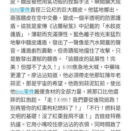
皮。麵皮被他用氣功般的捏製手法，瞬間擴大成
BMW零件
直徑三公尺的巨大麵皮。他猛地擲出，
兩張麵皮在空中交疊，變成一個半透明的防禦護
盾。這就是家傳《沾醬秘笈》中記載的「水餃皮
護盾」，薄韌而充滿彈性。藍色離子炮光束猛烈
地擊中麵皮護盾，發出了一聲像是汽水開蓋的聲
音。護盾劇烈震動，但奇蹟般地擋住了攻擊，只
是散發出濃郁的麵香。「這麵皮的延展性！完
美！但撐不了太久！」K-999焦急地大喊，中藥味
更濃了。廖沾沾知道，他必須帶走他那缸陳年老
蒜泥，那是宇宙的希望。他跑到蒜泥缸前，使出
他
Benz零件
搬運食材的全部力量，將那口比他還
胖的缸抱起。「走！K-999！我們要從後院逃跑！
別再管你的紅棗枸杞燃料了！」「不行！燃料是
文明的基礎！沒了紅棗我飛不遠！」吉娃娃特務
抗議。它用小嘴咬住廖沾沾的衣領，同時開啟了