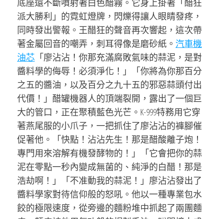
底座還不斷噴射著白色醋霧。它身上掛著「醋狂
派大勝利」的霓虹燈牌，閃爍得讓人眼睛發疼，
同時發出警報。王醋狂的聲音再次響起，這次帶
著金屬回音的嘲弄，刺耳得像是磨砂紙。
汽車機
油芯
「廖沾沾！你那充滿腐敗氣味的蒜泥，是對
醬料學的侮辱！必須淨化！」「你將為你那百分
之五的醬油，以及百分之九十五的邪惡蒜頭付出
代價！」醋罐機器人的頂端裂開，露出了一個巨
大的管口，正在聚積藍色光芒。K-999特務用它穿
著燕尾服的小爪子，一把抓住了廖沾沾的褲腳催
促著他。「快點！沾沾先生！那是醋酸離子炮！
專門用來溶解有機發酵物的！」「它會把你的蒜
泥在零點一秒內變成無菌的、純淨的白醋！那是
浩劫啊！」「不准動我的蒜泥！」廖沾沾發出了
醬料學家對待信仰般的怒吼。他以一種專業包水
餃的極限速度，從旁邊的麵粉堆中抓起了兩團麵