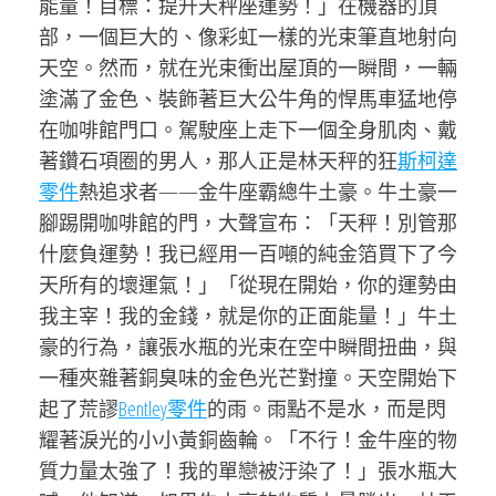
能量！目標：提升天秤座運勢！」在機器的頂
部，一個巨大的、像彩虹一樣的光束筆直地射向
天空。然而，就在光束衝出屋頂的一瞬間，一輛
塗滿了金色、裝飾著巨大公牛角的悍馬車猛地停
在咖啡館門口。駕駛座上走下一個全身肌肉、戴
著鑽石項圈的男人，那人正是林天秤的狂
斯柯達
零件
熱追求者——金牛座霸總牛土豪。牛土豪一
腳踢開咖啡館的門，大聲宣布：「天秤！別管那
什麼負運勢！我已經用一百噸的純金箔買下了今
天所有的壞運氣！」「從現在開始，你的運勢由
我主宰！我的金錢，就是你的正面能量！」牛土
豪的行為，讓張水瓶的光束在空中瞬間扭曲，與
一種夾雜著銅臭味的金色光芒對撞。天空開始下
起了荒謬
Bentley零件
的雨。雨點不是水，而是閃
耀著淚光的小小黃銅齒輪。「不行！金牛座的物
質力量太強了！我的單戀被汙染了！」張水瓶大