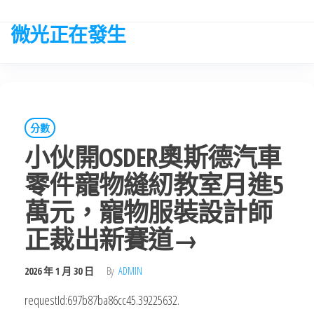
Skip
to
微光正在發生
the
content
分數
小伙開OSDER奧斯德汽車
零件寵物縫紉教室月進5
萬元，寵物服裝設計師
正裁出新賽道→
2026 年 1 月 30 日
By
ADMIN
requestId:697b87ba86cc45.39225632.