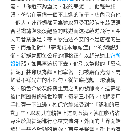
氣。「你還不夠靈動，我的蒜泥。」他輕聲細
語，彷彿在責備一個不上進的孩子。店內只有他
一個人，連蒼蠅都因為難以忍受那股陳年蒜頭混
合著鐵鏽與淡淡絕望的味道而選擇繞道飛行。今
天的營業額是：零。廖沾沾不安的不是店裡的生
意，而是他對**「蒜泥成本焦慮症」**的深層恐
懼。新鮮蒜頭每公斤的價格正在以超光速上
會所
設計
漲，如果再這樣下去，他引以為傲的「靈魂
蒜泥」將難以為繼。他拿著一把被磨得光滑、閃
耀著不祥光芒的小銀勺，從缸底撈起一坨濃稠
的、顏色介於灰綠與土黃之間的發酵物。這蒜泥
被他照顧得像稀世珍寶，每隔三小時，他就要用
手指彈一下缸邊，確保它能感受到**「溫和的震
動」**，以助其在精神上達到圓滿。就在廖沾沾
專注於與蒜泥進行心靈交流時，外面的世界開始
發出一些不對勁的信號。首先是聲音。街上所有