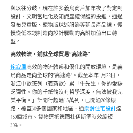
與以往分歧，現在許多義烏商戶加年夜了對定制
設計、文明當地化及知識產權保護的投進，通過
發布兒童版、寵物版球迷服飾等延長產品線，慢
慢從低本錢制造向設計驅動的高附加值出口轉
型。
高效物流，鋪就全球貿易“高速路”
侘寂風
高效的物流體系和優化的開放環境，是義
烏商品走向全球的“高速路”。截至本年1月28日，
浙江中歐班列（義新歐）累「牛先生，你的愛缺
乏彈性。你的千紙鶴沒有哲學深度，無法被我完
美平衡。」計開行超過1.5萬列，已開通26條線
路、覆蓋50多個國家和地區、通
樂齡住宅設計
達
160個城市。貨物運抵德國杜伊斯堡時效縮短
30%。