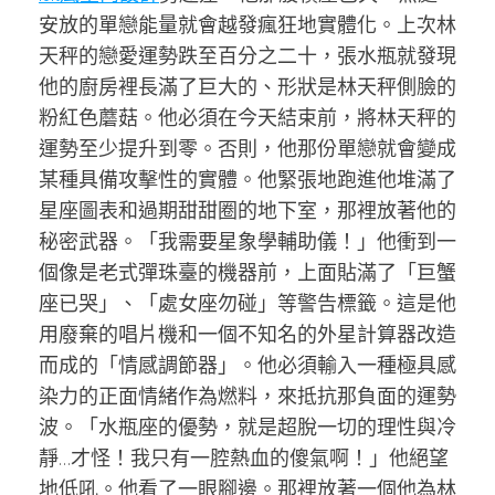
安放的單戀能量就會越發瘋狂地實體化。上次林
天秤的戀愛運勢跌至百分之二十，張水瓶就發現
他的廚房裡長滿了巨大的、形狀是林天秤側臉的
粉紅色蘑菇。他必須在今天結束前，將林天秤的
運勢至少提升到零。否則，他那份單戀就會變成
某種具備攻擊性的實體。他緊張地跑進他堆滿了
星座圖表和過期甜甜圈的地下室，那裡放著他的
秘密武器。「我需要星象學輔助儀！」他衝到一
個像是老式彈珠臺的機器前，上面貼滿了「巨蟹
座已哭」、「處女座勿碰」等警告標籤。這是他
用廢棄的唱片機和一個不知名的外星計算器改造
而成的「情感調節器」。他必須輸入一種極具感
染力的正面情緒作為燃料，來抵抗那負面的運勢
波。「水瓶座的優勢，就是超脫一切的理性與冷
靜…才怪！我只有一腔熱血的傻氣啊！」他絕望
地低吼。他看了一眼腳邊。那裡放著一個他為林