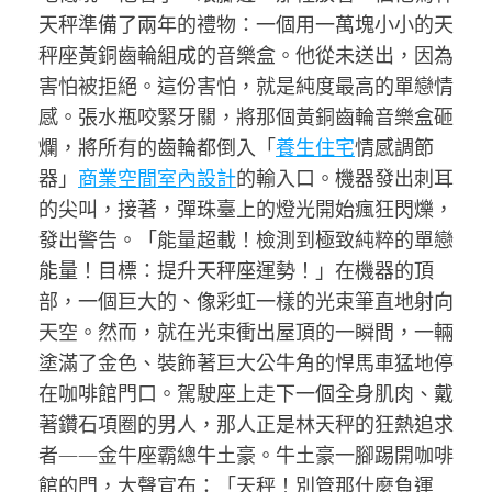
天秤準備了兩年的禮物：一個用一萬塊小小的天
秤座黃銅齒輪組成的音樂盒。他從未送出，因為
害怕被拒絕。這份害怕，就是純度最高的單戀情
感。張水瓶咬緊牙關，將那個黃銅齒輪音樂盒砸
爛，將所有的齒輪都倒入「
養生住宅
情感調節
器」
商業空間室內設計
的輸入口。機器發出刺耳
的尖叫，接著，彈珠臺上的燈光開始瘋狂閃爍，
發出警告。「能量超載！檢測到極致純粹的單戀
能量！目標：提升天秤座運勢！」在機器的頂
部，一個巨大的、像彩虹一樣的光束筆直地射向
天空。然而，就在光束衝出屋頂的一瞬間，一輛
塗滿了金色、裝飾著巨大公牛角的悍馬車猛地停
在咖啡館門口。駕駛座上走下一個全身肌肉、戴
著鑽石項圈的男人，那人正是林天秤的狂熱追求
者——金牛座霸總牛土豪。牛土豪一腳踢開咖啡
館的門，大聲宣布：「天秤！別管那什麼負運