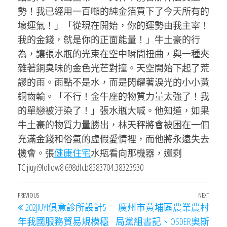
勢！我已經用一百噸的純金箔買下了今天所有的
壞運氣！」「從現在開始，你的運勢由我主宰！
我的金錢，就是你的正面能量！」牛土豪的行
為，讓張水瓶的光束在空中瞬間扭曲，與一種夾
雜著銅臭味的金色光芒對撞。天空開始下起了荒
謬的雨。雨點不是水，而是閃耀著淚光的小小黃
銅齒輪。「不行！金牛座的物質力量太強了！我
的單戀被汙染了！」張水瓶大喊。他知道，如果
牛土豪的物質力量勝出，林天秤將會被困在一個
充滿金錢和俗氣的虛假愛情裡，而他將永遠失去
機會。張
健康住宅
水瓶看向那機器，還剩
TC:jiuyi9follow8 698dfcb8583704.38323930
文
Previous
PREVIOUS
NEXT
Next
202JIUYI俱意診所設計5
廣州市黃埔區農業農村
章
Post
Post
年我國服務貿易規模穩
局黨組書記、OSDER奧斯