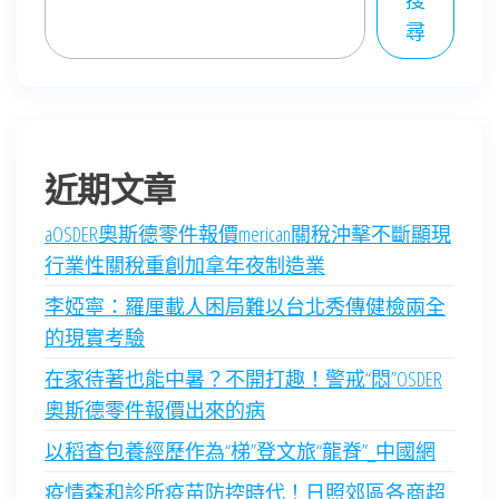
搜
尋
近期文章
aOSDER奧斯德零件報價merican關稅沖擊不斷顯現
行業性關稅重創加拿年夜制造業
李婭寧：羅厘載人困局難以台北秀傳健檢兩全
的現實考驗
在家待著也能中暑？不開打趣！警戒“悶”OSDER
奧斯德零件報價出來的病
以稻查包養經歷作為“梯”登文旅“龍脊”_中國網
疫情森和診所疫苗防控時代！日照郊區各商超