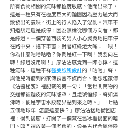
所有食物相關的氣味都極度敏感。他聞出來了，
這是一種只有在極度巨大的麵團因為壓力過大而
散發出的氣味。街上的行人陷入了混亂。汽車不
知道該走還是該停，因為無論從哪個方向看，都
是綠燈。一個穿著西裝的男人小心翼翼地把車停
在路中央，搖下車窗，對著紅綠燈大喊：「喂！
你為什麼咕嚕咕嚕？你倒是紅一下啊！我要向左
轉！綠燈沒用啊！」廖沾沾感覺到一陣心悸。這
種氣味，這種不祥
醫美診所設計
的「咕嚕」聲，
與他兒時聽到的家傳預言不謀而合。他想起家傳
《沾醬秘笈》裡記載的第一句：「當世間萬物的
交通都被麵皮的氣味籠罩，且燈號恒綠、聲如湯
沸時，便是宇宙水餃臨界點到來之時。」「七點
五個地球年…怎麼這麼快？」廖沾沾猛地衝回店
裡，衝到後廚，打開了一個藏在舊冰櫃後面的暗
門。暗門裡放著一個老舊的、像是古代金屬保險