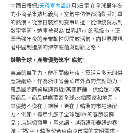
中國日報網2
天母室內設計
月6日電 在全球最年夜
的小商品集散地義烏，空氣中仿佛都涌動著訂單
的熱浪。從節日裝飾到賽事周邊，從傳統貿易到
數字電商，這座被譽為“世界超市”的縣級市，正
憑借強年夜的產業韌性與開放活氣，向世界展現
著中國制造業的深摯底蘊與創新之路。
鏈動全球，產業優勢筑牢“底氣”
義烏的競爭力，離不開龐年夜、靈活且多元的供
應鏈網絡。作為浙江省金華市外貿的焦點動力，
義烏國際商貿城擁有近8萬個商鋪，供給超210萬
種商品，商品供應覆蓋全球233個國家和地區。
其優勢不僅在于規模，更在于精準的市場適配
力。例如，義烏供應了全球超80%的春節裝飾
品；店鋪櫥窗里，馬來語、越南語和泰語的春
聯、“福”字，精準契合東南亞市場的文明需求。