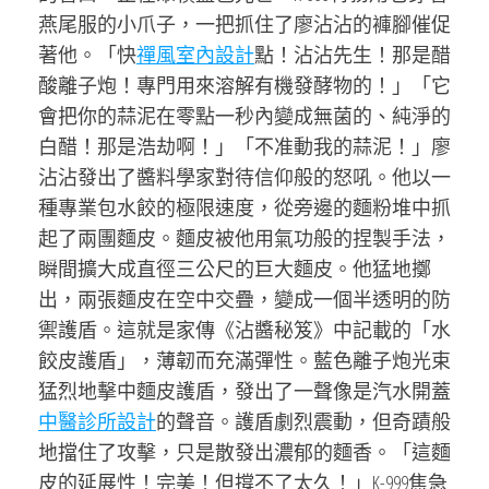
燕尾服的小爪子，一把抓住了廖沾沾的褲腳催促
著他。「快
禪風室內設計
點！沾沾先生！那是醋
酸離子炮！專門用來溶解有機發酵物的！」「它
會把你的蒜泥在零點一秒內變成無菌的、純淨的
白醋！那是浩劫啊！」「不准動我的蒜泥！」廖
沾沾發出了醬料學家對待信仰般的怒吼。他以一
種專業包水餃的極限速度，從旁邊的麵粉堆中抓
起了兩團麵皮。麵皮被他用氣功般的捏製手法，
瞬間擴大成直徑三公尺的巨大麵皮。他猛地擲
出，兩張麵皮在空中交疊，變成一個半透明的防
禦護盾。這就是家傳《沾醬秘笈》中記載的「水
餃皮護盾」，薄韌而充滿彈性。藍色離子炮光束
猛烈地擊中麵皮護盾，發出了一聲像是汽水開蓋
中醫診所設計
的聲音。護盾劇烈震動，但奇蹟般
地擋住了攻擊，只是散發出濃郁的麵香。「這麵
皮的延展性！完美！但撐不了太久！」K-999焦急