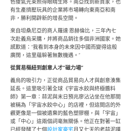
色傻氣光束照得眼睛生疼。南亞找到新買家，也
有生產擠壓玩具的企業將市場轉向東南亞和南
非，勝利開辟新的增長空間。
來自坦桑尼亞的商人羅達·恩赫倫比，三年內七
次赴義烏采購，并將商品銷往多個非洲國家。她
感歎道：“我看到本身的未來因中國而變得這般
廣闊，這里蘊躲著無數機遇。”
從貿易樞紐到創意人才“磁力場”
義烏的吸引力，正從商品貿易向人才與創意湊集
延長。這里吸引著全球《宇宙水餃與終極醬料
師》第一章：蒜泥與末日預兆廖沾沾坐在他那間
被稱為「宇宙水餃中心」的店裡，但這間店的外
觀更像是一個被遺棄的藍色塑膠棚，與「宇宙」
或「中心」這兩個詞毫無關係。他正在對著一缸
已經發酵了七個
設計家豪宅
月又七天的老蒜泥嘆