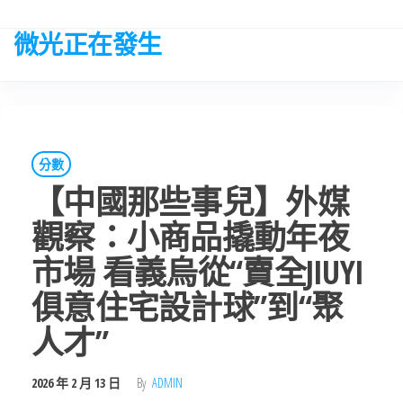
Skip
to
微光正在發生
the
content
分數
【中國那些事兒】外媒
觀察：小商品撬動年夜
市場 看義烏從“賣全JIUYI
俱意住宅設計球”到“聚
人才”
2026 年 2 月 13 日
By
ADMIN