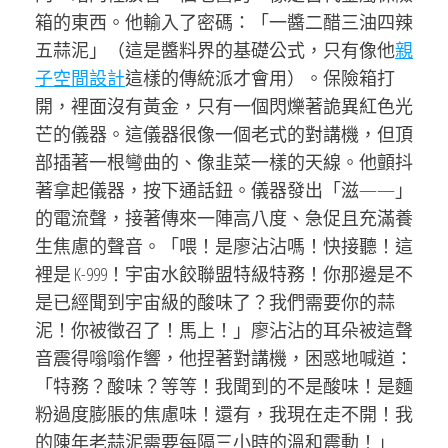
箱的東西。他輸入了密碼：「一醬二醋三油四辣
五蒜泥」（這是醬料界的基礎公式，只有像他
親
子空間設計
這樣的傳統派才會用）。保險箱打
開，裡面沒有黃金，只有一個閃爍著詭異紅色光
芒的儀器。這儀器很像一個老式的對講機，但頂
部插著一根彎曲的、像韭菜一樣的天線。他顫抖
著拿起儀器，按下通話鈕。儀器發出「滋——」
的電流聲，接著傳來一陣高八度、急促且充滿養
生焦慮的聲音。「喂！是廖沾沾嗎！快接聽！這
裡是 K-999！宇宙水餃聯盟特級特務！你那邊是不
是已經聞到宇宙級的酸味了？我們需要你的蒜
泥！你被徵召了！馬上！」廖沾沾的耳朵被這聲
音震得嗡嗡作響，他捏著對講機，困惑地喊道：
「特務？酸味？等等！我聞到的不是酸味！是麵
粉過度膨脹的焦慮味！還有，我現在走不開！我
的陳年老蒜泥需要每隔三小時的溫和震動！」