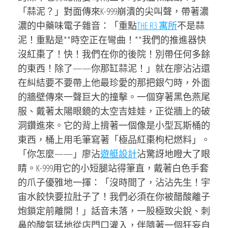
「蒜泥？」對面傳來K-999崩潰的尖叫聲，帶著濃
濃的中藥味電子雜音：「重點
THE R3 寓所
不是蒜
泥！重點是**時空正在彎曲！**我們的推進器快
沒紅棗了！快！我們在你的後院！別帶任何多餘
的東西！除了——你那缸蒜泥！」就在廖沾沾還
在糾結要不要帶上他最珍愛的那把銀勺時，外面
的牆壁傳來一聲巨大的撞擊。一個穿著黑色燕尾
服、戴著太陽眼鏡的太空吉娃娃，正從牆上的破
洞鑽進來。它的背上揹著一個像是小型瓦斯桶的
東西，桶上用毛筆寫著「極品紅棗枸杞燃料」。
「你怎麼——」廖沾
遊艇設計
沾驚訝地瞪大了眼
睛。K-999用它的小短腿站得筆直，戴著白色手套
的爪子優雅地一揮：「沒時間了，沾沾先生！宇
宙水餃快要拉肚子了！我們必須在你被醋酸離子
炮鎖定前離開！」話音未落，一股極致尖銳、刺
鼻的酸氣猛地從店門口灌入，伴隨著一個狂妄自