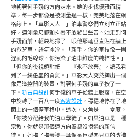
地朝著何手殘的方向走來。她的步伐優雅而精
準，每一步都像是被測量過一樣，完美地落在網
格線上。「車影大人！」泊車警察們立刻立正站
好，連測量尺都顫抖著不敢發出聲音。她走到何
手殘面前，輕蔑地掃了一眼他那輛垂直貼在牆上
的掀背車，語氣冰冷。「新手，你的車技像一團
混亂的毛線球。你污染了泊車維度的純粹性。」
「但你的後視鏡貼紙——『永不放棄』，讓我看
到了一絲愚蠢的勇氣。」車影大人突然掏出一個
像是遙控器的裝置，對著何手殘的車子按了一
下。
新古典設計
何手殘的車子從牆上脫落，在空
中旋轉了一百八十度
客變設計
，穩穩地停在了地
面上的一個停車格中。這次，夾角是——零度。
「你被分配給我的泊車學徒了。如果泊車是一種
宗教，你就是那個連方向盤都沒摸過的新信
徒。」她指了指旁邊一輛像是巨型嬰兒車的改造