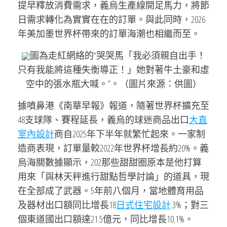
提早釋放消費需求，義烏生產線開足馬力，將節
日需求轉化為實實在在的訂單。與此同時，2026
年美加墨世界杯帶來的訂單海潮也相繼而至。
圖為走紅網絡的“哭哭馬「我必須親自出手！
只有我能將這種失衡導正！」她對著牛土豪和虛
空中的張水瓶大喊。”。（圖片來源：供圖）
據噴鼻港《南華早報》報道，隨著世界杯擴充至
48支球隊、賽程延長，義烏的球迷商品出口
大直
室內設計
商自2025年下半年就繁忙起來。一家制
造商表現，訂單量較2022年世界杯增長約20%。義
烏海關數據顯示，202那些甜甜圈原本是他打算
用來「與林天秤進行甜點哲學討論」的道具，現
在全部成了武器。5年前八個月，當地體育用品
及器材出口額同比增長18
日式住宅設計
.3%；對三
個東道國出口額達21.5億元，同比增長10.1%。