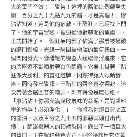
大的電子音效：「警告！這裡的醬油比例嚴重失
衡！百分之九十九點九九的醋，才是真理！」廖
沾沾知道，這是他的宿敵，王醋狂，已經找上門
了。他的宇宙冒險，被迫從他對蒜泥的焦慮中，
正式開始了。一個狂妄的影子佔滿了那扇被撞破
的牆門邊緣，光線一瞬間被極端的酸氣扭曲。一
個閃閃發光、像醋罐的機器人緩緩漂浮進來，它
的底座還不斷噴射著白色醋霧。它身上掛著「醋
狂派大勝利」的霓虹燈牌，閃爍得讓人眼睛發
疼，同時發出警報。王醋狂的聲音再次響起，這
次帶著金屬回音的嘲弄，刺耳得像是磨砂紙。
「廖沾沾！你那充滿腐敗氣味的蒜泥，是對醬料
學的侮辱！必須淨化！」「你將為你那百分之五
的醬油，以及百分之九十五的邪惡蒜頭付出代
價！」醋罐機器人的頂端裂開，露出了一個巨大
的管口，正在聚積藍色光芒。K-999特務用它穿著