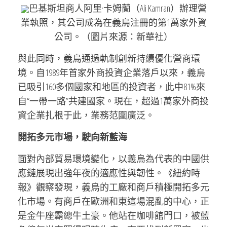
巴基斯坦商人阿里·卡姆蘭（Ali Kamran）辦理營
業執照，其公司成為在義烏注冊的第1萬家外資
公司。（圖片來源：新華社）
與此同時，義烏通過軌制創新持續優化營商環
境。自1989年首家外商投資企業落戶以來，義烏
已吸引160多個國家和地區的投資者，此中81%來
自“一帶一路”共建國家。現在，超過1萬家外商投
資企業扎根于此，業務范圍廣泛。
開拓多元市場，駛向新藍海
面對內部貿易環境變化，以義烏為代表的中國供
應鏈展現出強年夜的適應性與韌性。《紐約時
報》觀察發現，義烏的工廠和商戶積極開拓多元
化市場。有商戶在歐洲和東這場混亂的中心，正
是金牛座霸總牛土豪。他站在咖啡館門口，被藍