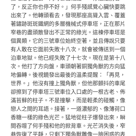
了，反正你也停不好。」何手殘感覺心臟快要跳
出來了。他轉頭看去，發現那座高聳入雲、覆蓋
著鏽跡斑斑鐵網的多層機械式停車塔，正在那片
窄巷的盡頭散發出不正常的綠光。這棟停車塔是
個異類，它的三號車位始終空著，並且傳說只要
有人敢在它面前失敗十八次，就會被傳送到一個
泊車地獄。他已經失敗了十七次。現在是第十八
次。他打了方向盤，車頭朝著銅獨角獸的方向猛
地偏轉。後視鏡發出最後的溫柔提醒：「再見，
世界。」他沒有撞上獨角獸，但他那顫抖的車尾
卻擦到了停車塔三號車位入口處的一根古老、佈
滿苔蘚的柱子。不是撞擊，而是輕柔的碰觸，像
戀人之間的耳語。接著，一道濃郁的、像薄荷口
香糖一樣的綠色光芒。猛地從柱子爆發出來，瞬
間吞噬了何手殘和他的掀背車。光芒消失後，窄
巷恢復了平靜，只剩下獨角獸雕像一臉困惑的表