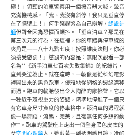
極！」領頭的泊車警察用一個擴音器大喊，聲音
充滿機械感。「我、我沒有斜停！我只是垂直停
在了牆壁上！」何手殘趕緊為自己辯解，
綠設計
師
但聲音因為恐懼而顫抖。「垂直泊車？那是在
第三次元的行為，在這裡，你的車體與停車線的
夾角是——八十九點七度！按照維度法則，你必
須接受懲罰！」懲罰的內容是：無限次觀看一部
名為**《新手泊車七百次失敗集錦》的紀錄片，
直到哭泣為止。就在這時，一輛像是從科幻電影
裡開出來的黑色跑車，優雅地從網格的邊緣漂移
而過。跑車的輪胎發出令人陶醉的摩擦聲，它以
一種近乎蔑視重力的姿態，精準地停進了一個只
有它車身尺寸寬度的停車格中。那泊車的過程就
像一場舞蹈，流暢、完美，且毫無任何多餘的動
作**。跑車的駕駛座上走出一個全身黑色皮衣的
女
空間心理學
人，她戴著一副透明護目鏡，冷酷