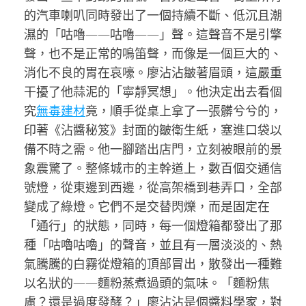
的汽車喇叭同時發出了一個持續不斷、低沉且潮
濕的「咕嚕——咕嚕——」聲。這聲音不是引擎
聲，也不是正常的鳴笛聲，而像是一個巨大的、
消化不良的胃在哀嚎。廖沾沾皺著眉頭，這嚴重
干擾了他蒜泥的「寧靜冥想」。他決定出去看個
究
無毒建材
竟，順手從桌上拿了一張髒兮兮的，
印著《沾醬秘笈》封面的皺衛生紙，塞進口袋以
備不時之需。他一腳踏出店門，立刻被眼前的景
象震驚了。整條城市的主幹道上，數百個交通信
號燈，從東邊到西邊，從高架橋到巷弄口，全部
變成了綠燈。它們不是交替閃爍，而是固定在
「通行」的狀態，同時，每一個燈箱都發出了那
種「咕嚕咕嚕」的聲音，並且有一層淡淡的、熱
氣騰騰的白霧從燈箱的頂部冒出，散發出一種難
以名狀的——麵粉蒸煮過頭的氣味。「麵粉焦
慮？還是過度發酵？」廖沾沾是個醬料學家，對