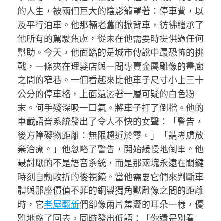
的人生，被兩個巨大的陰影籠罩著：停車費，以
及平行泊車。他那輛老舊的掀背車，彷彿繼承了
他所有的駕駛焦慮，從未在他需要時提供過任何
幫助。今天，他面臨的是城市傳說中最恐怖的挑
戰，一條夾在理髮店與一間專賣金屬雕像的畫廊
之間的窄巷。一個看起來比他車子尺寸小上三十
公分的停車格，上面還灑著一層可疑的白色粉
末。何手殘深吸一口氣。將車子打了倒檔。他的
車載語音系統發出了令人不快的女聲：「警告，
後方障礙物距離：無限趨近於零。」「請考慮放
棄治療。」他忽略了警告，開始緩慢地倒車。他
最討厭的不是語音系統，而是那兩塊永遠在關鍵
時刻自動收折的後視鏡。當他需要它們來判斷車
體與那座價值不菲的銅製獨角獸雕像之間的距離
時，它
老屋翻新
們卻像兩片羞澀的耳朵一樣，優
雅地縮了回去。同時發出低語：「你還是別看