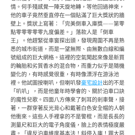
情。何手殘感覺一陣天旋地轉，等他回過神來，
他的車子竟然垂直停在一個貼滿了巨大獎狀的牆
壁上。獎狀上寫著：「完美倒車入庫獎——第零
點零零零零零九度偏差。」落款人是「倒車
王」。他趕緊從車窗探出頭，發現周圍不再是熟
悉的城市街道，而是一望無際、由無數白線和編
號組成的巨大網格。這裡的空氣聞起來像是新買
的輪胎和劣質香水的混合物，而重力似乎是隨機
變化的，有時感覺很重，有時像漂浮在游泳池
裡。他試圖按喇叭，但喇叭發
豪宅設計
出的不是
「叭叭」，而是他童年時學會的、關於泊車口訣
的魔性兒歌。四面八方傳來了刺耳的剎車聲，接
著，一群穿著反光背心和戴著白色安全帽的人朝
他衝來。這些人手裡拿的不是警棍，而是長長的
測量尺和巨大的電子角度儀，臉上的表情極度嚴
肅。「違反泊車維度基本法！斜停入庫！罪大惡