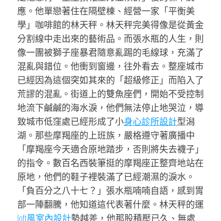
應。他單戀著住在隔壁棟、經營一家「平衡美
學」咖啡館的林天秤。林天秤完美得像是從黃金
分割線中走出來的藝術品。而張水瓶的人生，則
像一團被獅子座暴君隨意亂踢的毛線球，充滿了
混亂與錯位。他衝到窗邊，往外看去。整座城市
已經因為這個突如其來的「超級修正」而陷入了
荒謬的混亂。街道上的雙魚座們，開始不受控制
地流下鹹鹹的海水淚，他們無法停止地哭泣，導
致城市低窪處已經形成了小
身心診所設計
型潟
湖。那些摩羯座的上班族，嚴格遵守著廣播中
「摩羯座今天適合原地踏步，否則將失去襪子」
的指令。數百名西裝筆挺的摩羯座正整齊地站在
原地，他們的鞋子裡裝滿了已經潮濕的淚水。
「負百分之八十七？」張水瓶喃喃自語，感到胃
部一陣翻騰，他知道這代表著什麼。林天秤的運
loft風室內設計
勢越差，他那股積壓已久、無處