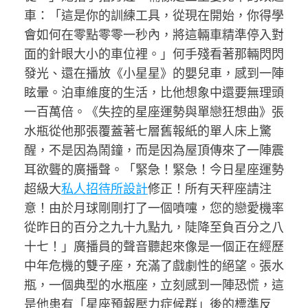
車：「這是你的訓練工具，從現在開始，你得學
會如何在零點零零一秒內，將這輛車精準停入對
面的針眼大小的車位裡。」何手殘看著那輛閃閃
發光、還在播放《小星星》的嬰兒車，感到一陣
眩暈。泊車維度的生活，比他想象中還要無理頭
一百萬倍。《失控的星座運勢與單戀狂想曲》張
水瓶從他那張覆蓋著七層舊報紙的單人床上驚
醒，不是因為鬧鐘，而是因為屋頂傳來了一陣震
耳欲聾的廣播聲。「緊急！緊急！今日星座運勢
超級大
私人招待所設計
修正！所有天秤座請注
意！由於月球剛剛打了一個噴嚏，您的戀愛機率
從昨日的百分之九十九點九，陡降至負百分之八
十七！」廣播員的聲音聽起來像是一個正在經歷
中年危機的雙子座，充滿了戲劇性的絕望。張水
瓶，一個典型的水瓶座，立刻感到一陣恐慌，這
是他患有「星座預報壓力症候群」後的標準反