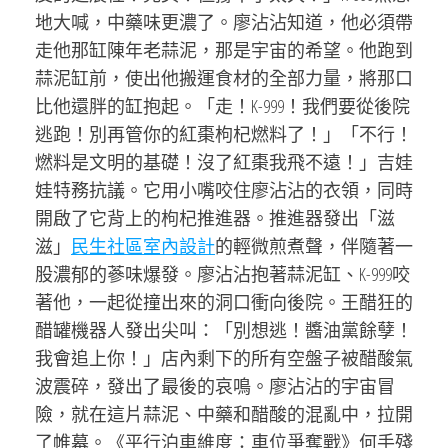
地大喊，中藥味更濃了。廖沾沾知道，他必須帶
走他那缸陳年老蒜泥，那是宇宙的希望。他跑到
蒜泥缸前，使出他搬運食材的全部力量，將那口
比他還胖的缸抱起。「走！K-999！我們要從後院
逃跑！別再管你的紅棗枸杞燃料了！」「不行！
燃料是文明的基礎！沒了紅棗我飛不遠！」吉娃
娃特務抗議。它用小嘴咬住廖沾沾的衣領，同時
開啟了它背上的枸杞推進器。推進器發出「滋
滋」
民生社區室內設計
的輕微煎煮聲，伴隨著一
股濃郁的蔘味爆發。廖沾沾抱著蒜泥缸、K-999咬
著他，一起從撞出來的洞口衝向後院。王醋狂的
醋罐機器人發出尖叫：「別想逃！醬油黨餘孽！
我會追上你！」店內剩下的所有空盤子被醋酸氣
波震碎，發出了最後的哀鳴。廖沾沾的宇宙冒
險，就在這片蒜泥、中藥和醋酸的混亂中，拉開
了帷幕。《平行泊車維度：車位爭奪戰》何手殘