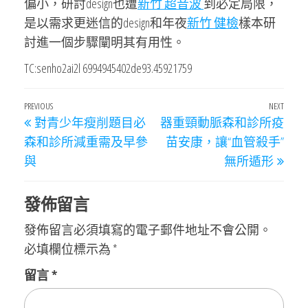
偏小，研討design也遭
新竹 超音波
到必定局限，
是以需求更迷信的design和年夜
新竹 健檢
樣本研
討進一個步驟闡明其有用性。
TC:senho2ai2l 6994945402de93.45921759
文
Previous
PREVIOUS
NEXT
Next
對青少年瘦削題目必
器重頸動脈森和診所疫
章
Post
Post
森和診所減重需及早參
苗安康，讓“血管殺手”
導
與
無所遁形
覽
發佈留言
發佈留言必須填寫的電子郵件地址不會公開。
必填欄位標示為
*
留言
*