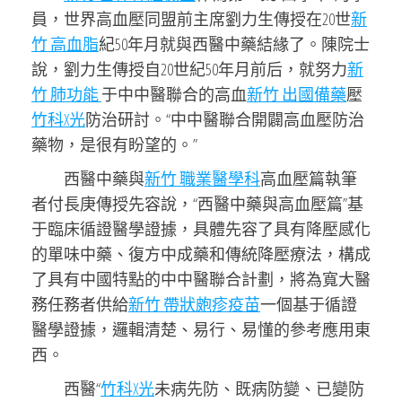
員，世界高血壓同盟前主席劉力生傳授在20世
新
竹 高血脂
紀50年月就與西醫中藥結緣了。陳院士
說，劉力生傳授自20世紀50年月前后，就努力
新
竹 肺功能
于中中醫聯合的高血
新竹 出國備藥
壓
竹科X光
防治研討。“中中醫聯合開闢高血壓防治
藥物，是很有盼望的。”
西醫中藥與
新竹 職業醫學科
高血壓篇執筆
者付長庚傳授先容說，“西醫中藥與高血壓篇”基
于臨床循證醫學證據，具體先容了具有降壓感化
的單味中藥、復方中成藥和傳統降壓療法，構成
了具有中國特點的中中醫聯合計劃，將為寬大醫
務任務者供給
新竹 帶狀皰疹疫苗
一個基于循證
醫學證據，邏輯清楚、易行、易懂的參考應用東
西。
西醫“
竹科X光
未病先防、既病防變、已變防