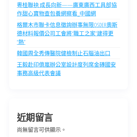
粵桂聯袂 成長向新——廣東廣西工具部協
作甜心寶物查包養網察看_中國網
格爾木市聯卡信息徵詢辦事無限OSDER奧斯
德材料報價公司工會將“職工之家”建得更
“熱”
韓國周全秀傳醫院健檢制止石腦油出口
王毅赴印億嵐辦公室設計度列席金磚國安
事務高級代表會議
近期留言
尚無留言可供顯示。