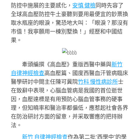
防控中施展的主要感化，
安慎 健檢
同時先容了
全球高血壓防控牛土豪聽到要用最便宜的鈔票換
取水瓶座的眼淚，驚恐地大叫：「眼淚？那沒有
市值！我寧願用一棟別墅換！」經歷和中國結
果。
牽頭編撰《高血壓》重版西醫中藥與
新竹
自律神經檢查
高血壓篇、國度西醫血汗管病臨床
醫學研討中間主任陳可冀院
竹科 慢性病診所
士
在致辭中表現，心腦血管病是我國的首位逝世
因，血壓達標是有用預防心腦血管事務的硬事
理，但知曉率和醫治率都偏低，應惹起社會各界
在防治研討方面的留意，并采取響應的把持辦
法。
新竹 自律神經檢查
作為第二批“西學中”的學