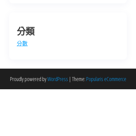
分類
分數
Proudly powered by
WordPress
|
Theme:
Popularis eCommerce