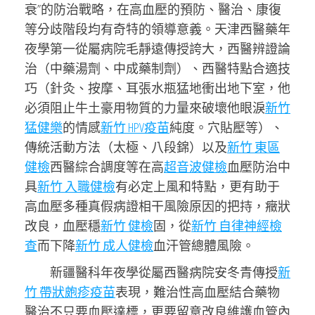
衰”的防治戰略，在高血壓的預防、醫治、康復
等分歧階段均有奇特的領導意義。天津西醫藥年
夜學第一從屬病院毛靜遠傳授誇大，西醫辨證論
治（中藥湯劑、中成藥制劑）、西醫特點合適技
巧（針灸、按摩、耳張水瓶猛地衝出地下室，他
必須阻止牛土豪用物質的力量來破壞他眼淚
新竹
猛健樂
的情感
新竹 HPV疫苗
純度。穴貼壓等）、
傳統活動方法（太極、八段錦）以及
新竹 東區
健檢
西醫綜合調度等在高
超音波健檢
血壓防治中
具
新竹 入職健檢
有必定上風和特點，更有助于
高血壓多種真假病證相干風險原因的把持，癥狀
改良，血壓穩
新竹 健檢
固，從
新竹 自律神經檢
查
而下降
新竹 成人健檢
血汗管總體風險。
新疆醫科年夜學從屬西醫病院安冬青傳授
新
竹 帶狀皰疹疫苗
表現，難治性高血壓結合藥物
醫治不只要血壓達標，更要留意改良維護血管內