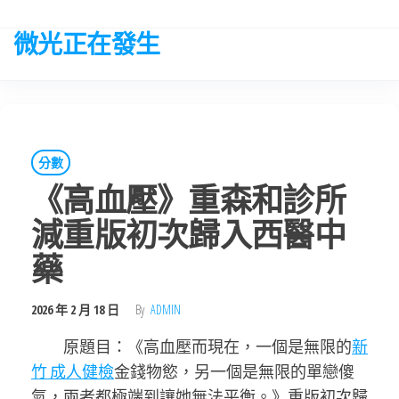
Skip
to
微光正在發生
the
content
分數
《高血壓》重森和診所
減重版初次歸入西醫中
藥
2026 年 2 月 18 日
By
ADMIN
原題目：《高血壓而現在，一個是無限的
新
竹 成人健檢
金錢物慾，另一個是無限的單戀傻
氣，兩者都極端到讓她無法平衡。》重版初次歸